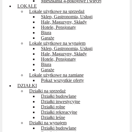
Mieszkania 4-pokojowe i więcej
LOKALE
Lokale użytkowe na sprzedaż
Sklep, Gastronomia, Usługi
Hale, Magazyny, Składy
Hotele, Pensjonaty
Biura
Garaże
Lokale użytkowe na wynajem
Sklep, Gastronomia, Usługi
Hale, Magazyny, Składy
Hotele, Pensjonaty
Biura
Garaże
Lokale użytkowe na zamianę
Pokaż wszystkie oferty
DZIAŁKI
Działki na sprzedaż
Działki budowlane
Działki inwestycyjne
Działki rolne
Działki rekreacyjne
Działki leśne
Działki na wynajem
Działki budowlane