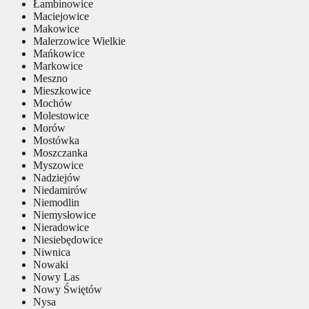
Łambinowice
Maciejowice
Makowice
Malerzowice Wielkie
Mańkowice
Markowice
Meszno
Mieszkowice
Mochów
Molestowice
Morów
Mostówka
Moszczanka
Myszowice
Nadziejów
Niedamirów
Niemodlin
Niemysłowice
Nieradowice
Niesiebędowice
Niwnica
Nowaki
Nowy Las
Nowy Świętów
Nysa