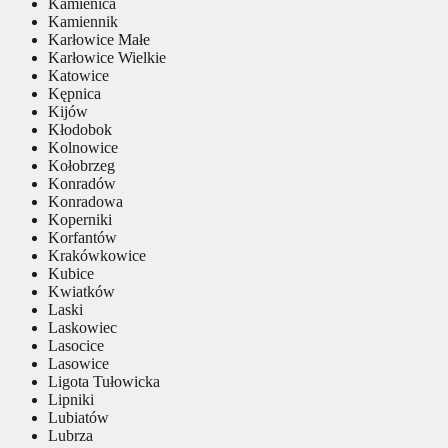
Kamienica
Kamiennik
Karłowice Małe
Karłowice Wielkie
Katowice
Kępnica
Kijów
Kłodobok
Kolnowice
Kołobrzeg
Konradów
Konradowa
Koperniki
Korfantów
Krakówkowice
Kubice
Kwiatków
Laski
Laskowiec
Lasocice
Lasowice
Ligota Tułowicka
Lipniki
Lubiatów
Lubrza