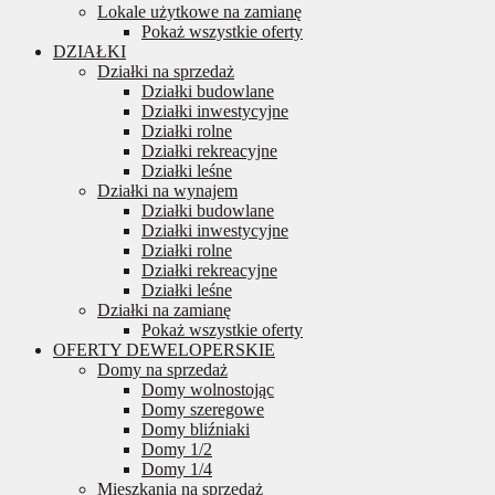
Lokale użytkowe na zamianę
Pokaż wszystkie oferty
DZIAŁKI
Działki na sprzedaż
Działki budowlane
Działki inwestycyjne
Działki rolne
Działki rekreacyjne
Działki leśne
Działki na wynajem
Działki budowlane
Działki inwestycyjne
Działki rolne
Działki rekreacyjne
Działki leśne
Działki na zamianę
Pokaż wszystkie oferty
OFERTY DEWELOPERSKIE
Domy na sprzedaż
Domy wolnostojąc
Domy szeregowe
Domy bliźniaki
Domy 1/2
Domy 1/4
Mieszkania na sprzedaż