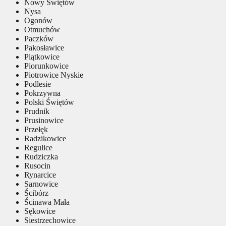
Nowy Świętów
Nysa
Ogonów
Otmuchów
Paczków
Pakosławice
Piątkowice
Piorunkowice
Piotrowice Nyskie
Podlesie
Pokrzywna
Polski Świętów
Prudnik
Prusinowice
Przełęk
Radzikowice
Regulice
Rudziczka
Rusocin
Rynarcice
Sarnowice
Ścibórz
Ścinawa Mała
Sękowice
Siestrzechowice