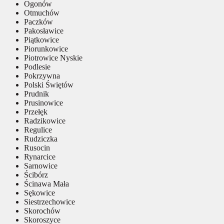
Ogonów
Otmuchów
Paczków
Pakosławice
Piątkowice
Piorunkowice
Piotrowice Nyskie
Podlesie
Pokrzywna
Polski Świętów
Prudnik
Prusinowice
Przełęk
Radzikowice
Regulice
Rudziczka
Rusocin
Rynarcice
Sarnowice
Ścibórz
Ścinawa Mała
Sękowice
Siestrzechowice
Skorochów
Skoroszyce