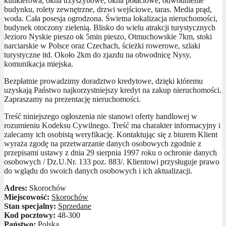
klinkierowa, okna trzyszybowe, okna połaciowe, odwodnienie
budynku, rolety zewnętrzne, drzwi wejściowe, taras. Media prąd,
woda. Cała posesja ogrodzona. Świetna lokalizacja nieruchomości,
budynek otoczony zielenią. Blisko do wielu atrakcji turystycznych
Jezioro Nyskie pieszo ok 5min pieszo, Otmuchowskie 7km, stoki
narciarskie w Polsce oraz Czechach, ścieżki rowerowe, szlaki
turystyczne itd. Około 2km do zjazdu na obwodnicę Nysy,
komunikacja miejska.
Bezpłatnie prowadzimy doradztwo kredytowe, dzięki któremu
uzyskają Państwo najkorzystniejszy kredyt na zakup nieruchomości.
Zapraszamy na prezentację nieruchomości.
Treść niniejszego ogłoszenia nie stanowi oferty handlowej w
rozumieniu Kodeksu Cywilnego. Treść ma charakter informacyjny i
zalecamy ich osobistą weryfikację. Kontaktując się z biurem Klient
wyraża zgodę na przetwarzanie danych osobowych zgodnie z
przepisami ustawy z dnia 29 sierpnia 1997 roku o ochronie danych
osobowych / Dz.U.Nr. 133 poz. 883/. Klientowi przysługuje prawo
do wglądu do swoich danych osobowych i ich aktualizacji.
Adres:
Skorochów
Miejscowość:
Skorochów
Stan specjalny:
Sprzedane
Kod pocztowy:
48-300
Państwo:
Polska