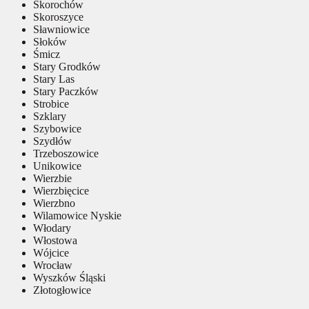
Skorochów
Skoroszyce
Sławniowice
Słoków
Śmicz
Stary Grodków
Stary Las
Stary Paczków
Strobice
Szklary
Szybowice
Szydłów
Trzeboszowice
Unikowice
Wierzbie
Wierzbięcice
Wierzbno
Wilamowice Nyskie
Włodary
Włostowa
Wójcice
Wrocław
Wyszków Śląski
Złotogłowice