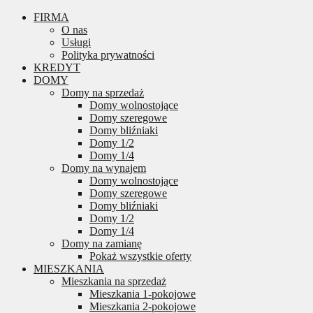
FIRMA
O nas
Usługi
Polityka prywatności
KREDYT
DOMY
Domy na sprzedaż
Domy wolnostojące
Domy szeregowe
Domy bliźniaki
Domy 1/2
Domy 1/4
Domy na wynajem
Domy wolnostojące
Domy szeregowe
Domy bliźniaki
Domy 1/2
Domy 1/4
Domy na zamianę
Pokaż wszystkie oferty
MIESZKANIA
Mieszkania na sprzedaż
Mieszkania 1-pokojowe
Mieszkania 2-pokojowe