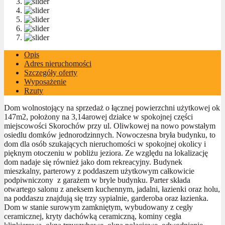
Opis
Adres nieruchomości
Szczegóły oferty
Wyposażenie
Rzuty
Dom wolnostojący na sprzedaż o łącznej powierzchni użytkowej ok
147m2, położony na 3,14arowej działce w spokojnej części
miejscowości Skorochów przy ul. Oliwkowej na nowo powstałym
osiedlu domków jednorodzinnych. Nowoczesna bryła budynku, to
dom dla osób szukających nieruchomości w spokojnej okolicy i
pięknym otoczeniu w pobliżu jeziora. Ze względu na lokalizację
dom nadaje się również jako dom rekreacyjny. Budynek
mieszkalny, parterowy z poddaszem użytkowym całkowicie
podpiwniczony z garażem w bryle budynku. Parter składa
otwartego salonu z aneksem kuchennym, jadalni, łazienki oraz holu,
na poddaszu znajdują się trzy sypialnie, garderoba oraz łazienka.
Dom w stanie surowym zamkniętym, wybudowany z cegły
ceramicznej, kryty dachówką ceramiczną, kominy cegła