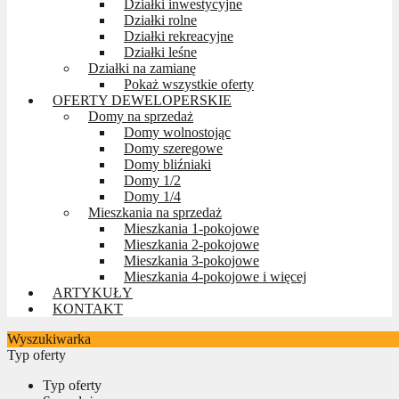
Działki inwestycyjne
Działki rolne
Działki rekreacyjne
Działki leśne
Działki na zamianę
Pokaż wszystkie oferty
OFERTY DEWELOPERSKIE
Domy na sprzedaż
Domy wolnostojąc
Domy szeregowe
Domy bliźniaki
Domy 1/2
Domy 1/4
Mieszkania na sprzedaż
Mieszkania 1-pokojowe
Mieszkania 2-pokojowe
Mieszkania 3-pokojowe
Mieszkania 4-pokojowe i więcej
ARTYKUŁY
KONTAKT
Wyszukiwarka
Typ oferty
Typ oferty