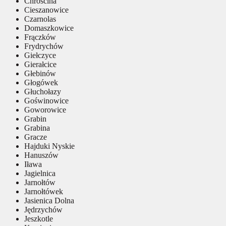
Chróścina
Cieszanowice
Czarnolas
Domaszkowice
Frączków
Frydrychów
Giełczyce
Gierałcice
Głebinów
Głogówek
Głuchołazy
Goświnowice
Goworowice
Grabin
Grabina
Gracze
Hajduki Nyskie
Hanuszów
Iława
Jagielnica
Jarnołtów
Jarnołtówek
Jasienica Dolna
Jędrzychów
Jeszkotle