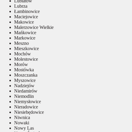
Lubiatów
Lubrza
Łambinowice
Maciejowice
Makowice
Malerzowice Wielkie
Mańkowice
Markowice
Meszno
Mieszkowice
Mochów
Molestowice
Morów
Mostówka
Moszczanka
Myszowice
Nadziejów
Niedamirów
Niemodlin
Niemysłowice
Nieradowice
Niesiebędowice
Niwnica
Nowaki
Nowy Las