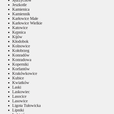
Jędrzychów
Jeszkotle
Kamienica
Kamiennik
Karłowice Małe
Karłowice Wielkie
Katowice
Kępnica
Kijów
Kłodobok
Kolnowice
Kołobrzeg
Konradów
Konradowa
Koperniki
Korfantów
Krakówkowice
Kubice
Kwiatków
Laski
Laskowiec
Lasocice
Lasowice
Ligota Tułowicka
Lipniki