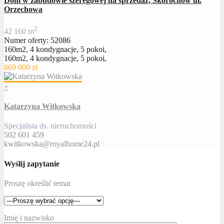
Dom w zabudowie szeregowej na sprzedaż, Skorochów ul.
Orzechowa
2
4
2
160 m
Numer oferty: 52086
160m2, 4 kondygnacje, 5 pokoi,
160m2, 4 kondygnacje, 5 pokoi,
869 000 zł
+
Katarzyna Witkowska
Specjalista ds. nieruchomości
502 601 459
kwitkowska@royalhome24.pl
Wyślij zapytanie
Proszę określić temat
Imię i nazwisko