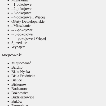
Mieszkanie
- 1-pokojowe
- 2-pokojowe
- 3-pokojowe
- 4-pokojowe I Więcej
Oferty Deweloperskie
- Mieszkanie
-- 2-pokojowe
-- 3-pokojowe
-- 4-pokojowe I Więcej
Sprzedane
Wynajęte
Miejscowość
Miejscowość
Bardno
Biała Nyska
Biała Prudnicka
Bielice
Biskupów
Bodzanów
Bożnowice
Budzieszowice
Buków
Burgrabice