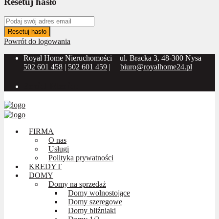
Resetuj hasło
Resetuj hasło
Powrót do logowania
Royal Home Nieruchomości
ul. Bracka 3, 48-300 Nysa
502 601 458
|
502 601 459
|
biuro@royalhome24.pl
Social Media:
FIRMA
O nas
Usługi
Polityka prywatności
KREDYT
DOMY
Domy na sprzedaż
Domy wolnostojące
Domy szeregowe
Domy bliźniaki