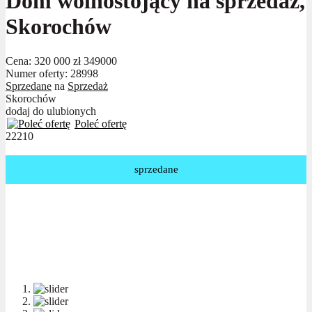
Dom wolnostojący na sprzedaż,
Skorochów
Cena:
320 000 zł
349000
Numer oferty: 28998
Sprzedane
na
Sprzedaż
Skorochów
dodaj do ulubionych
Poleć ofertę
22210
sprzedane