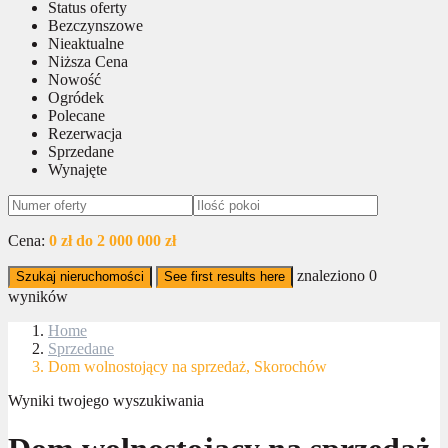
Status oferty
Bezczynszowe
Nieaktualne
Niższa Cena
Nowość
Ogródek
Polecane
Rezerwacja
Sprzedane
Wynajęte
Cena:
0 zł do 2 000 000 zł
znaleziono
0
Szukaj nieruchomości
See first results here
wyników
Home
Sprzedane
Dom wolnostojący na sprzedaż, Skorochów
Wyniki twojego wyszukiwania