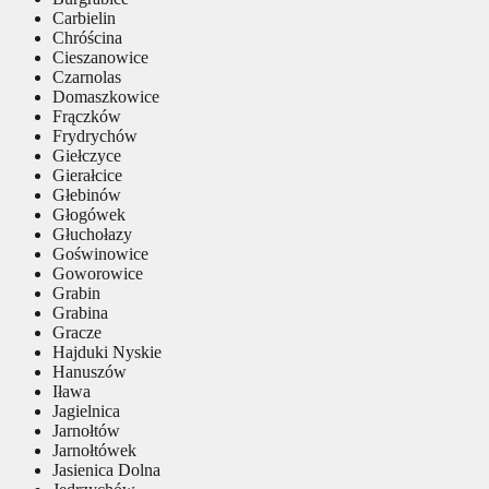
Carbielin
Chróścina
Cieszanowice
Czarnolas
Domaszkowice
Frączków
Frydrychów
Giełczyce
Gierałcice
Głebinów
Głogówek
Głuchołazy
Goświnowice
Goworowice
Grabin
Grabina
Gracze
Hajduki Nyskie
Hanuszów
Iława
Jagielnica
Jarnołtów
Jarnołtówek
Jasienica Dolna