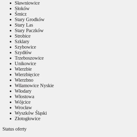
Sławniowice
Słoków
Śmicz
Stary Grodków
Stary Las
Stary Paczków
Strobice
Szklary
Szybowice
Szydłów
Trzeboszowice
Unikowice
Wierzbie
Wierzbięcice
Wierzbno
Wilamowice Nyskie
Włodary
Włostowa
Wójcice
Wrocław
Wyszków Śląski
Złotogłowice
Status oferty