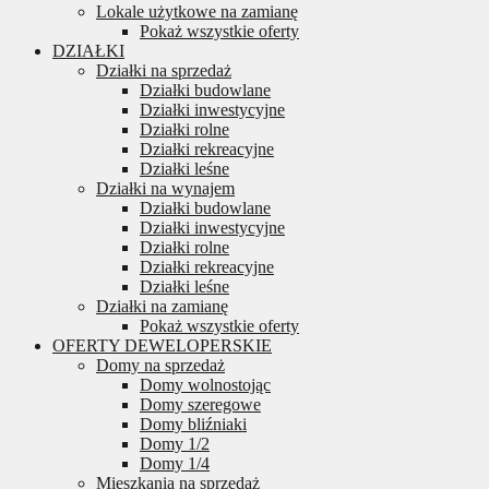
Lokale użytkowe na zamianę
Pokaż wszystkie oferty
DZIAŁKI
Działki na sprzedaż
Działki budowlane
Działki inwestycyjne
Działki rolne
Działki rekreacyjne
Działki leśne
Działki na wynajem
Działki budowlane
Działki inwestycyjne
Działki rolne
Działki rekreacyjne
Działki leśne
Działki na zamianę
Pokaż wszystkie oferty
OFERTY DEWELOPERSKIE
Domy na sprzedaż
Domy wolnostojąc
Domy szeregowe
Domy bliźniaki
Domy 1/2
Domy 1/4
Mieszkania na sprzedaż