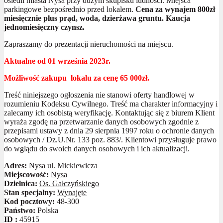
osiedli miasta Nysa przy dużym skupisku ludności. Miejsca
parkingowe bezpośrednio przed lokalem.
Cena za wynajem 800zł
miesięcznie plus prąd, woda, dzierżawa gruntu. Kaucja
jednomiesięczny czynsz.
Zapraszamy do prezentacji nieruchomości na miejscu.
Aktualne od 01 września 2023r.
Możliwość zakupu lokalu za cenę 65 000zł.
Treść niniejszego ogłoszenia nie stanowi oferty handlowej w
rozumieniu Kodeksu Cywilnego. Treść ma charakter informacyjny i
zalecamy ich osobistą weryfikację. Kontaktując się z biurem Klient
wyraża zgodę na przetwarzanie danych osobowych zgodnie z
przepisami ustawy z dnia 29 sierpnia 1997 roku o ochronie danych
osobowych / Dz.U.Nr. 133 poz. 883/. Klientowi przysługuje prawo
do wglądu do swoich danych osobowych i ich aktualizacji.
Adres:
Nysa ul. Mickiewicza
Miejscowość:
Nysa
Dzielnica:
Os. Gałczyńskiego
Stan specjalny:
Wynajęte
Kod pocztowy:
48-300
Państwo:
Polska
ID :
45915