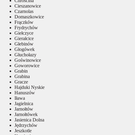
Chróścina
Cieszanowice
Czarnolas
Domaszkowice
Frączków
Frydrychów
Giełczyce
Gierałcice
Głebinów
Głogówek
Głuchołazy
Goświnowice
Goworowice
Grabin
Grabina
Gracze
Hajduki Nyskie
Hanuszów
Iława
Jagielnica
Jarnołtów
Jarnołtówek
Jasienica Dolna
Jędrzychów
Jeszkotle