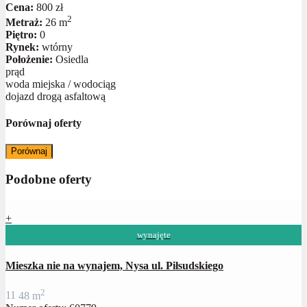
Cena:
800 zł
2
Metraż:
26 m
Piętro:
0
Rynek:
wtórny
Położenie:
Osiedla
prąd
woda miejska / wodociąg
dojazd drogą asfaltową
Porównaj oferty
Porównaj
Podobne oferty
+
wynajęte
Mieszka nie na wynajem, Nysa ul. Piłsudskiego
2
1
1
48 m