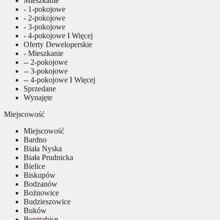
Mieszkanie
- 1-pokojowe
- 2-pokojowe
- 3-pokojowe
- 4-pokojowe I Więcej
Oferty Deweloperskie
- Mieszkanie
-- 2-pokojowe
-- 3-pokojowe
-- 4-pokojowe I Więcej
Sprzedane
Wynajęte
Miejscowość
Miejscowość
Bardno
Biała Nyska
Biała Prudnicka
Bielice
Biskupów
Bodzanów
Bożnowice
Budzieszowice
Buków
Burgrabice