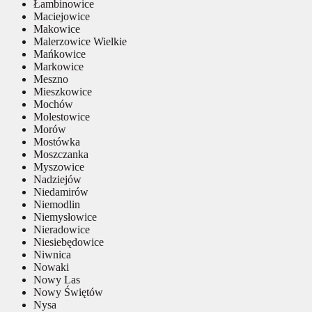
Łambinowice
Maciejowice
Makowice
Malerzowice Wielkie
Mańkowice
Markowice
Meszno
Mieszkowice
Mochów
Molestowice
Morów
Mostówka
Moszczanka
Myszowice
Nadziejów
Niedamirów
Niemodlin
Niemysłowice
Nieradowice
Niesiebędowice
Niwnica
Nowaki
Nowy Las
Nowy Świętów
Nysa