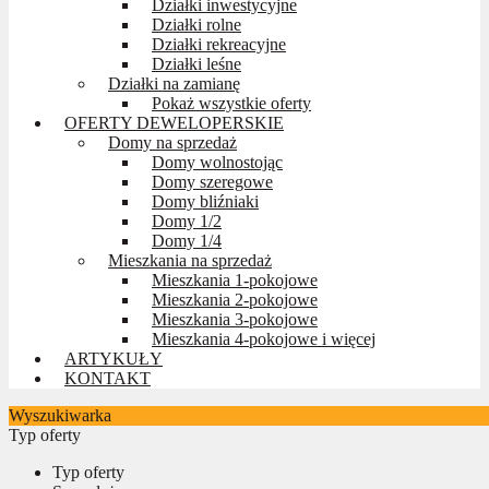
Działki inwestycyjne
Działki rolne
Działki rekreacyjne
Działki leśne
Działki na zamianę
Pokaż wszystkie oferty
OFERTY DEWELOPERSKIE
Domy na sprzedaż
Domy wolnostojąc
Domy szeregowe
Domy bliźniaki
Domy 1/2
Domy 1/4
Mieszkania na sprzedaż
Mieszkania 1-pokojowe
Mieszkania 2-pokojowe
Mieszkania 3-pokojowe
Mieszkania 4-pokojowe i więcej
ARTYKUŁY
KONTAKT
Wyszukiwarka
Typ oferty
Typ oferty