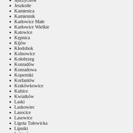
Jędrzychów
Jeszkotle
Kamienica
Kamiennik
Karłowice Małe
Karłowice Wielkie
Katowice
Kępnica
Kijów
Kłodobok
Kolnowice
Kołobrzeg
Konradów
Konradowa
Koperniki
Korfantów
Krakówkowice
Kubice
Kwiatków
Laski
Laskowiec
Lasocice
Lasowice
Ligota Tułowicka
Lipniki