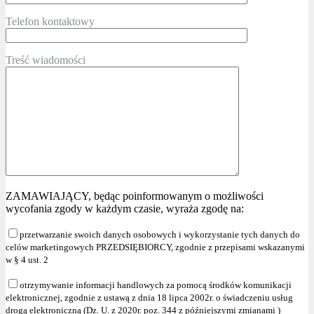
Telefon kontaktowy
Treść wiadomości
ZAMAWIAJĄCY, będąc poinformowanym o możliwości
wycofania zgody w każdym czasie, wyraża zgodę na:
przetwarzanie swoich danych osobowych i wykorzystanie tych danych do
celów marketingowych PRZEDSIĘBIORCY, zgodnie z przepisami wskazanymi
w § 4 ust. 2
otrzymywanie informacji handlowych za pomocą środków komunikacji
elektronicznej, zgodnie z ustawą z dnia 18 lipca 2002r. o świadczeniu usług
drogą elektroniczną (Dz. U. z 2020r. poz. 344 z późniejszymi zmianami )