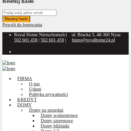
Resetuj hasło
Resetuj hasło
Powrót do logowania
Royal Home Nieruchomości
ul. Bracka 3, 48-300 Nysa
502 601 458
|
502 601 459
|
biuro@royalhome24.pl
Social Media:
FIRMA
O nas
Usługi
Polityka prywatności
KREDYT
DOMY
Domy na sprzedaż
Domy wolnostojące
Domy szeregowe
Domy bliźniaki