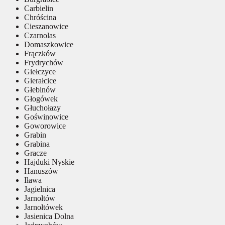
Carbielin
Chróścina
Cieszanowice
Czarnolas
Domaszkowice
Frączków
Frydrychów
Giełczyce
Gierałcice
Głebinów
Głogówek
Głuchołazy
Goświnowice
Goworowice
Grabin
Grabina
Gracze
Hajduki Nyskie
Hanuszów
Iława
Jagielnica
Jarnołtów
Jarnołtówek
Jasienica Dolna