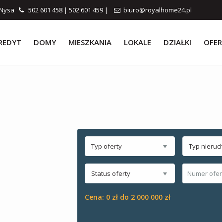
0 Nysa
502 601 458
|
502 601 459
|
biuro@royalhome24.pl
REDYT
DOMY
MIESZKANIA
LOKALE
DZIAŁKI
OFER
Typ oferty
Typ nieruc
Status oferty
Cena:
0 zł do 2 000 000 zł