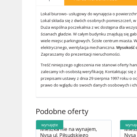
Lokal biurowo- usługowy do wynajęcia o powierzchni
Lokal składa się z dwóch osobnych pomieszczeń, w 
Duża wspólna poczekalnia z wc dostępna dla wszys
ścianach gładzie. W całym budynku znajdują się gab
wiele miejsc parkingowych. Ścisłe centrum miasta. W
elektrycznego, wentylacja mechaniczna.
Wysokość c
Zapraszamy do prezentacji nieruchomości.
Treść niniejszego ogłoszenia nie stanowi oferty ha
zalecamy ich osobistą weryfikację. Kontaktując si
przepisami ustawy z dnia 29 sierpnia 1997 roku o oc
prawo do wglądu do swoich danych osobowych i ich a
Podobne oferty
wynajęte
wynaj
Mieszka nie na wynajem,
Miesz
Nysa ul. Piłsudskiego
Nysa u