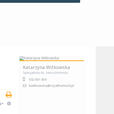
Katarzyna Witkowska
Specjalista ds. nieruchomości
502 601 459
kwitkowska@royalhome24.pl