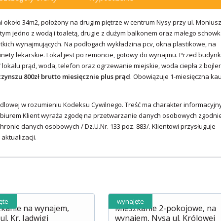
 około 34m2, położony na drugim piętrze w centrum Nysy przy ul. Moniusz
tym jedno z wodą i toaletą, drugie z dużym balkonem oraz małego schowk
tkich wynajmujących. Na podłogach wykładzina pcv, okna plastikowe, na
inety lekarskie. Lokal jest po remoncie, gotowy do wynajmu. Przed budyn
 lokalu prąd, woda, telefon oraz ogrzewanie miejskie, woda ciepła z bojle
zynszu 800zł brutto miesięcznie plus prąd
. Obowiązuje 1-miesięczna kau
ndlowej w rozumieniu Kodeksu Cywilnego. Treść ma charakter informacyjny
ę z biurem Klient wyraża zgodę na przetwarzanie danych osobowych zgodni
hronie danych osobowych / Dz.U.Nr. 133 poz. 883/. Klientowi przysługuje
ktualizacji.
ęte
wynajęte
kanie na wynajem,
Mieszkanie 2-pokojowe, na
l. Kr. Jadwigi
wynajem, Nysa ul. Królowej