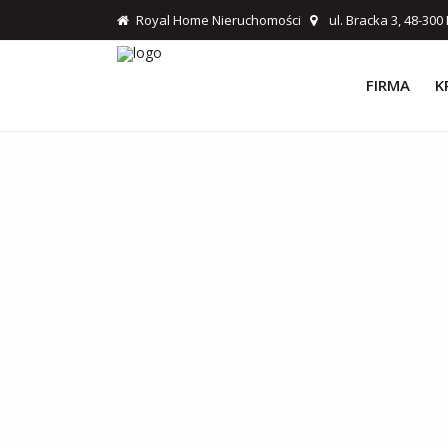
Royal Home Nieruchomości
ul. Bracka 3, 48-30
FIRMA
K