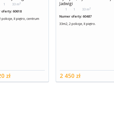
Jadwigi
2
1
33 m
2
1
1
33 m
oferty: 60618
Numer oferty: 60487
 pokoje, II piętro, centrum
33m2, 2 pokoje, II piętro.
20 zł
2 450 zł