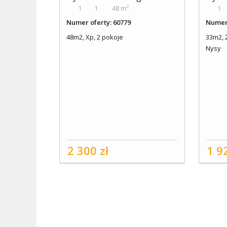
2
1
1
48 m
1
Numer oferty: 60779
Numer 
48m2, Xp, 2 pokoje
33m2, 2
Nysy
2 300 zł
1 9