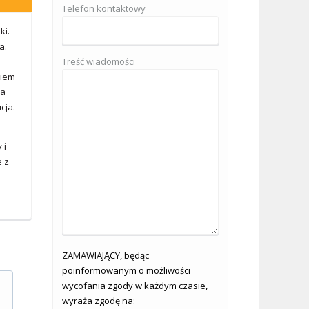
Telefon kontaktowy
ki.
a.
Treść wiadomości
kiem
ra
cja.
 i
e z
ZAMAWIAJĄCY, będąc
poinformowanym o możliwości
wycofania zgody w każdym czasie,
wyraża zgodę na: