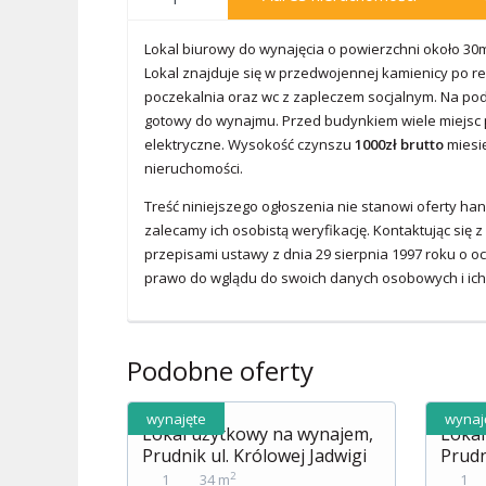
Lokal biurowy do wynajęcia o powierzchni około 30
Lokal znajduje się w przedwojennej kamienicy po r
poczekalnia oraz wc z zapleczem socjalnym. Na podł
gotowy do wynajmu. Przed budynkiem wiele miejsc p
elektryczne. Wysokość czynszu
1000zł brutto
miesię
nieruchomości.
Treść niniejszego ogłoszenia nie stanowi oferty ha
zalecamy ich osobistą weryfikację. Kontaktując si
przepisami ustawy z dnia 29 sierpnia 1997 roku o oc
prawo do wglądu do swoich danych osobowych i ich a
Podobne oferty
wynajęte
wynaj
Lokal użytkowy na wynajem,
Lokal
Prudnik ul. Królowej Jadwigi
Prudn
2
1
34 m
1