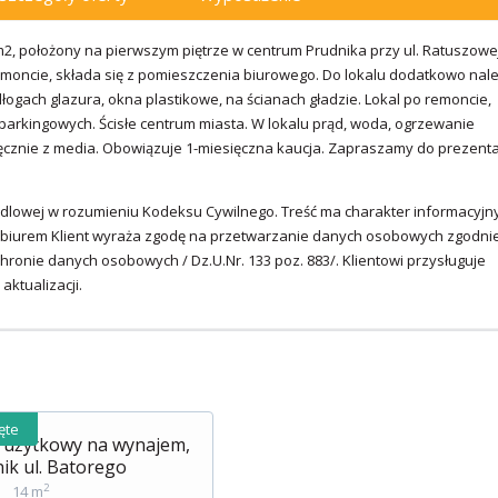
m2, położony na pierwszym piętrze w centrum Prudnika przy ul. Ratuszowej
emoncie, składa się z pomieszczenia biurowego. Do lokalu dodatkowo nal
ogach glazura, okna plastikowe, na ścianach gładzie. Lokal po remoncie,
arkingowych. Ścisłe centrum miasta. W lokalu prąd, woda, ogrzewanie
cznie z media. Obowiązuje 1-miesięczna kaucja. Zapraszamy do prezenta
ndlowej w rozumieniu Kodeksu Cywilnego. Treść ma charakter informacyjny
ę z biurem Klient wyraża zgodę na przetwarzanie danych osobowych zgodni
hronie danych osobowych / Dz.U.Nr. 133 poz. 883/. Klientowi przysługuje
ktualizacji.
ęte
 użytkowy na wynajem,
ik ul. Batorego
2
14 m