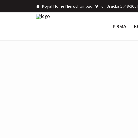
Royal Home Nieruchomości
ul. Bracka 3, 48-30
FIRMA
K