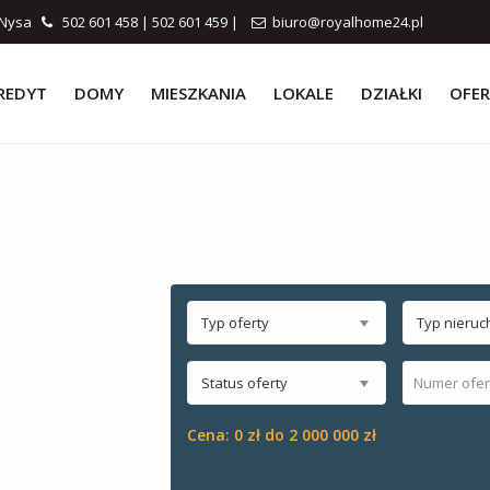
0 Nysa
502 601 458
|
502 601 459
|
biuro@royalhome24.pl
REDYT
DOMY
MIESZKANIA
LOKALE
DZIAŁKI
OFER
Typ oferty
Typ nieruc
Status oferty
Cena:
0 zł do 2 000 000 zł