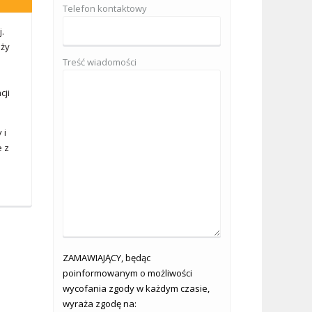
Telefon kontaktowy
.
eży
Treść wiadomości
cji
 i
e z
ZAMAWIAJĄCY, będąc
poinformowanym o możliwości
wycofania zgody w każdym czasie,
wyraża zgodę na: