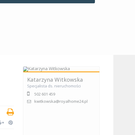
Katarzyna Witkowska
Specjalista ds. nieruchomości
502 601 459
kwitkowska@royalhome24.pl