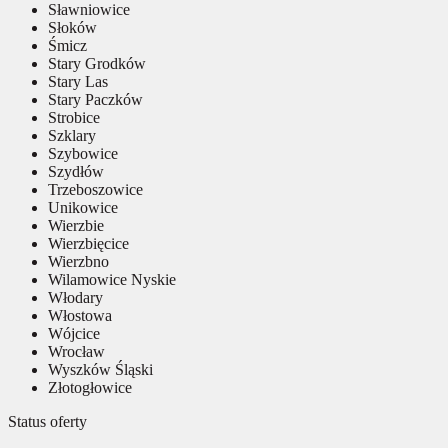
Sławniowice
Słoków
Śmicz
Stary Grodków
Stary Las
Stary Paczków
Strobice
Szklary
Szybowice
Szydłów
Trzeboszowice
Unikowice
Wierzbie
Wierzbięcice
Wierzbno
Wilamowice Nyskie
Włodary
Włostowa
Wójcice
Wrocław
Wyszków Śląski
Złotogłowice
Status oferty