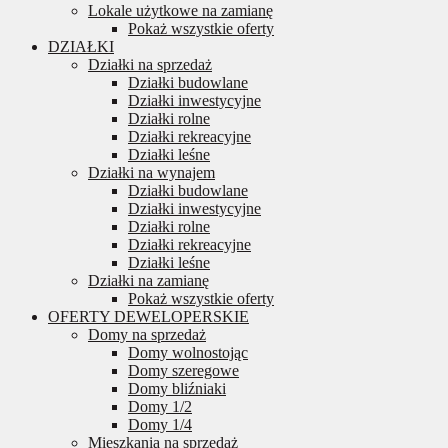
Lokale użytkowe na zamianę
Pokaż wszystkie oferty
DZIAŁKI
Działki na sprzedaż
Działki budowlane
Działki inwestycyjne
Działki rolne
Działki rekreacyjne
Działki leśne
Działki na wynajem
Działki budowlane
Działki inwestycyjne
Działki rolne
Działki rekreacyjne
Działki leśne
Działki na zamianę
Pokaż wszystkie oferty
OFERTY DEWELOPERSKIE
Domy na sprzedaż
Domy wolnostojąc
Domy szeregowe
Domy bliźniaki
Domy 1/2
Domy 1/4
Mieszkania na sprzedaż