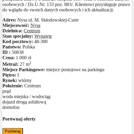
osobowych / Dz.U.Nr. 133 poz. 883/. Klientowi przysługuje prawo
do wglądu do swoich danych osobowych i ich aktualizacji.
Adres:
Nysa ul. M. Skłodowskiej-Curie
Miejscowość:
Nysa
Dzielnica:
Centrum
Stan specjalny:
Wynajęte
Kod pocztowy:
48-300
Państwo:
Polska
ID :
50838
Cena:
1 000 zł
2
Metraż:
27 m
Miejsce Parkingowe:
miejsce postojowe na parkingu
Piętro:
I
Rynek:
wtórny
Położenie:
Centrum
prąd
woda miejska / wodociąg
dojazd drogą asfaltową
domofon
Porównaj oferty
Porównaj