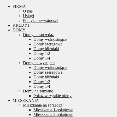
FIRMA
O nas
Usługi
Polityka prywatności
KREDYT
DOMY
Domy na sprzedaż
Domy wolnostojące
Domy szeregowe
Domy bliźniaki
Domy 1/2
Domy 1/4
Domy na wynajem
Domy wolnostojące
Domy szeregowe
Domy bliźniaki
Domy 1/2
Domy 1/4
Domy na zamianę
Pokaż wszystkie oferty
MIESZKANIA
Mieszkania na sprzedaż
Mieszkania 1-pokojowe
Mieszkania 2-pokojowe