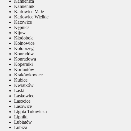
Kamienica
Kamiennik
Karłowice Małe
Karłowice Wielkie
Katowice
Kępnica
Kijów
Kłodobok
Kolnowice
Kołobrzeg
Konradów
Konradowa
Koperniki
Korfantów
Krakówkowice
Kubice
Kwiatków
Laski
Laskowiec
Lasocice
Lasowice
Ligota Tułowicka
Lipniki
Lubiatów
Lubrza