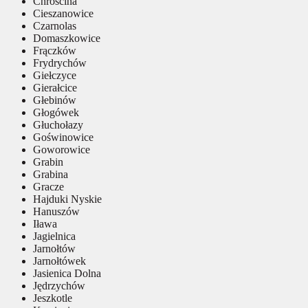
Chróścina
Cieszanowice
Czarnolas
Domaszkowice
Frączków
Frydrychów
Giełczyce
Gierałcice
Głebinów
Głogówek
Głuchołazy
Goświnowice
Goworowice
Grabin
Grabina
Gracze
Hajduki Nyskie
Hanuszów
Iława
Jagielnica
Jarnołtów
Jarnołtówek
Jasienica Dolna
Jędrzychów
Jeszkotle