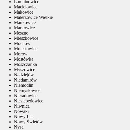
Łambinowice
Maciejowice
Makowice
Malerzowice Wielkie
Mańkowice
Markowice
Meszno
Mieszkowice
Mochów
Molestowice
Morów
Mostówka
Moszczanka
Myszowice
Nadziejów
Niedamirów
Niemodlin
Niemysłowice
Nieradowice
Niesiebędowice
Niwnica
Nowaki
Nowy Las
Nowy Świętów
Nysa