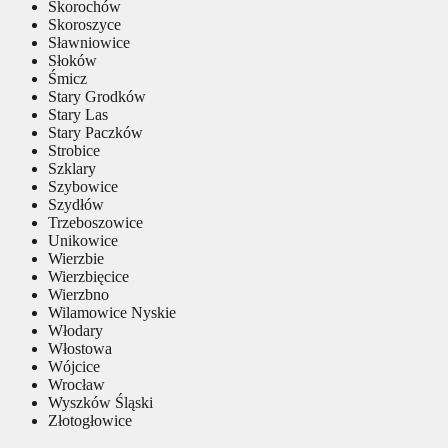
Skorochów
Skoroszyce
Sławniowice
Słoków
Śmicz
Stary Grodków
Stary Las
Stary Paczków
Strobice
Szklary
Szybowice
Szydłów
Trzeboszowice
Unikowice
Wierzbie
Wierzbięcice
Wierzbno
Wilamowice Nyskie
Włodary
Włostowa
Wójcice
Wrocław
Wyszków Śląski
Złotogłowice