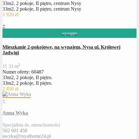
33m2, 2 pokoje, II piętro, centrum Nysy
33m2, 2 pokoje, II piętro, centrum Nysy
1 920 zł
+
wynajęte
Mieszkanie 2-pokojowe, na wynajem, Nysa ul. Królowej
Jadwigi
2
1
1
33 m
Numer oferty: 60487
33m2, 2 pokoje, II piętro.
33m2, 2 pokoje, II piętro.
2 450 zł
+
Anna Wyka
Specjalista ds. nieruchomości
502 601 458
awyka@royalhome24.pl