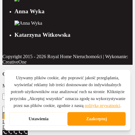
Anna Wyka
Katarzyna Witkowska
Copyright 2015 - 2026 Royal Home Nieruchomości | Wykonanie:
CreativeOne
Contact Us
Masz pytanie? Napisz do nas
Wyślij
Lokal użytkowy na sprzedaż, Nysa ul. Skłodowskiej-Curie
Dom wolnostojący na sprzedaż, Regulice
77 433 81 53