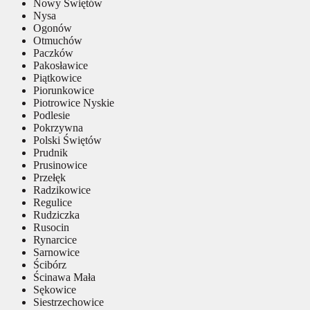
Nowy Świętów
Nysa
Ogonów
Otmuchów
Paczków
Pakosławice
Piątkowice
Piorunkowice
Piotrowice Nyskie
Podlesie
Pokrzywna
Polski Świętów
Prudnik
Prusinowice
Przełęk
Radzikowice
Regulice
Rudziczka
Rusocin
Rynarcice
Sarnowice
Ścibórz
Ścinawa Mała
Sękowice
Siestrzechowice