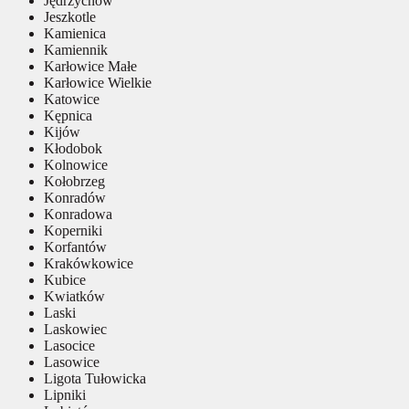
Jędrzychów
Jeszkotle
Kamienica
Kamiennik
Karłowice Małe
Karłowice Wielkie
Katowice
Kępnica
Kijów
Kłodobok
Kolnowice
Kołobrzeg
Konradów
Konradowa
Koperniki
Korfantów
Krakówkowice
Kubice
Kwiatków
Laski
Laskowiec
Lasocice
Lasowice
Ligota Tułowicka
Lipniki