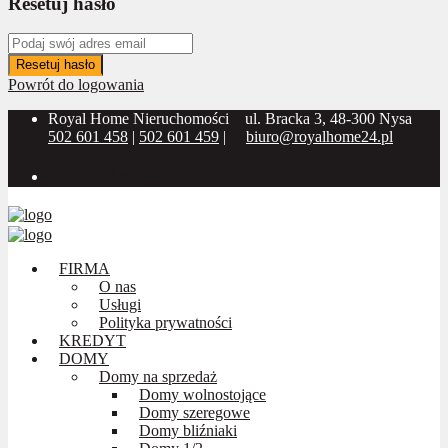
Resetuj hasło
Resetuj hasło
Powrót do logowania
Royal Home Nieruchomości
ul. Bracka 3, 48-300 Nysa
502 601 458
|
502 601 459
|
biuro@royalhome24.pl
Social Media:
FIRMA
O nas
Usługi
Polityka prywatności
KREDYT
DOMY
Domy na sprzedaż
Domy wolnostojące
Domy szeregowe
Domy bliźniaki