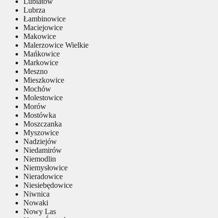
Lubiatów
Lubrza
Łambinowice
Maciejowice
Makowice
Malerzowice Wielkie
Mańkowice
Markowice
Meszno
Mieszkowice
Mochów
Molestowice
Morów
Mostówka
Moszczanka
Myszowice
Nadziejów
Niedamirów
Niemodlin
Niemysłowice
Nieradowice
Niesiebędowice
Niwnica
Nowaki
Nowy Las