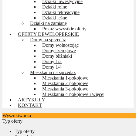
Działki inwestycyjne
Działki rolne
Działki rekreacyjne
Działki leśne
Działki na zamianę
Pokaż wszystkie oferty
OFERTY DEWELOPERSKIE
Domy na sprzedaż
Domy wolnostojąc
Domy szeregowe
Domy bliźniaki
Domy 1/2
Domy 1/4
Mieszkania na sprzedaż
Mieszkania 1-pokojowe
Mieszkania 2-pokojowe
Mieszkania 3-pokojowe
Mieszkania 4-pokojowe i więcej
ARTYKUŁY
KONTAKT
Wyszukiwarka
Typ oferty
Typ oferty