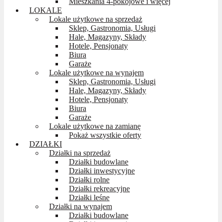
Mieszkania 4-pokojowe i więcej
LOKALE
Lokale użytkowe na sprzedaż
Sklep, Gastronomia, Usługi
Hale, Magazyny, Składy
Hotele, Pensjonaty
Biura
Garaże
Lokale użytkowe na wynajem
Sklep, Gastronomia, Usługi
Hale, Magazyny, Składy
Hotele, Pensjonaty
Biura
Garaże
Lokale użytkowe na zamianę
Pokaż wszystkie oferty
DZIAŁKI
Działki na sprzedaż
Działki budowlane
Działki inwestycyjne
Działki rolne
Działki rekreacyjne
Działki leśne
Działki na wynajem
Działki budowlane