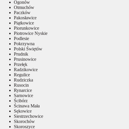
Ogonów
Otmuchów
Paczków
Pakosławice
Piątkowice
Piorunkowice
Piotrowice Nyskie
Podlesie
Pokrzywna
Polski Świętów
Prudnik
Prusinowice
Przełęk
Radzikowice
Regulice
Rudziczka
Rusocin
Rynarcice
Sarnowice
Ścibórz
Ścinawa Mała
Sękowice
Siestrzechowice
Skorochów
Skoroszyce