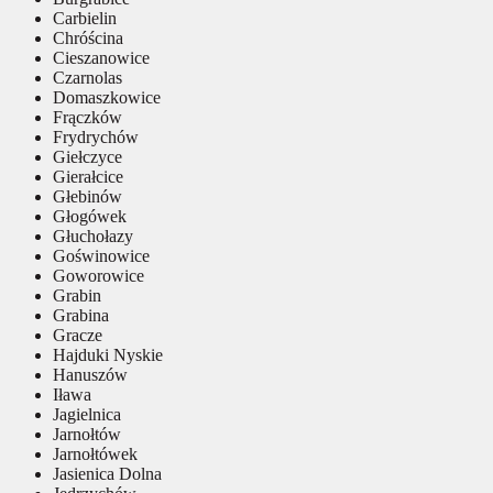
Carbielin
Chróścina
Cieszanowice
Czarnolas
Domaszkowice
Frączków
Frydrychów
Giełczyce
Gierałcice
Głebinów
Głogówek
Głuchołazy
Goświnowice
Goworowice
Grabin
Grabina
Gracze
Hajduki Nyskie
Hanuszów
Iława
Jagielnica
Jarnołtów
Jarnołtówek
Jasienica Dolna