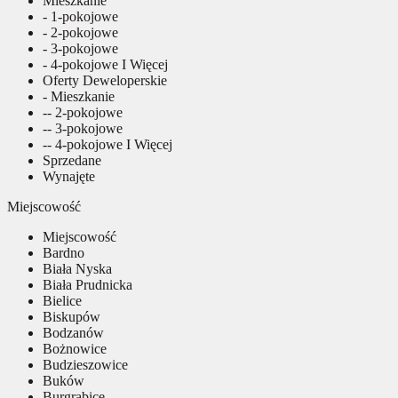
Mieszkanie
- 1-pokojowe
- 2-pokojowe
- 3-pokojowe
- 4-pokojowe I Więcej
Oferty Deweloperskie
- Mieszkanie
-- 2-pokojowe
-- 3-pokojowe
-- 4-pokojowe I Więcej
Sprzedane
Wynajęte
Miejscowość
Miejscowość
Bardno
Biała Nyska
Biała Prudnicka
Bielice
Biskupów
Bodzanów
Bożnowice
Budzieszowice
Buków
Burgrabice