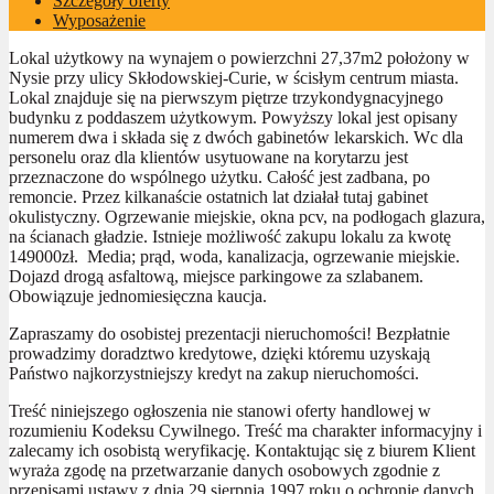
Szczegóły oferty
Wyposażenie
Lokal użytkowy na wynajem o powierzchni 27,37m2 położony w
Nysie przy ulicy Skłodowskiej-Curie, w ścisłym centrum miasta.
Lokal znajduje się na pierwszym piętrze trzykondygnacyjnego
budynku z poddaszem użytkowym. Powyższy lokal jest opisany
numerem dwa i składa się z dwóch gabinetów lekarskich. Wc dla
personelu oraz dla klientów usytuowane na korytarzu jest
przeznaczone do wspólnego użytku. Całość jest zadbana, po
remoncie. Przez kilkanaście ostatnich lat działał tutaj gabinet
okulistyczny. Ogrzewanie miejskie, okna pcv, na podłogach glazura,
na ścianach gładzie. Istnieje możliwość zakupu lokalu za kwotę
149000zł. Media; prąd, woda, kanalizacja, ogrzewanie miejskie.
Dojazd drogą asfaltową, miejsce parkingowe za szlabanem.
Obowiązuje jednomiesięczna kaucja.
Zapraszamy do osobistej prezentacji nieruchomości! Bezpłatnie
prowadzimy doradztwo kredytowe, dzięki któremu uzyskają
Państwo najkorzystniejszy kredyt na zakup nieruchomości.
Treść niniejszego ogłoszenia nie stanowi oferty handlowej w
rozumieniu Kodeksu Cywilnego. Treść ma charakter informacyjny i
zalecamy ich osobistą weryfikację. Kontaktując się z biurem Klient
wyraża zgodę na przetwarzanie danych osobowych zgodnie z
przepisami ustawy z dnia 29 sierpnia 1997 roku o ochronie danych