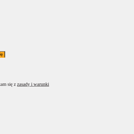
ię
am się z
zasady i warunki