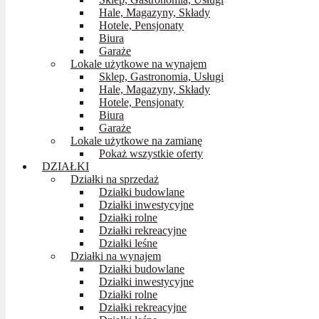
Hale, Magazyny, Składy
Hotele, Pensjonaty
Biura
Garaże
Lokale użytkowe na wynajem
Sklep, Gastronomia, Usługi
Hale, Magazyny, Składy
Hotele, Pensjonaty
Biura
Garaże
Lokale użytkowe na zamianę
Pokaż wszystkie oferty
DZIAŁKI
Działki na sprzedaż
Działki budowlane
Działki inwestycyjne
Działki rolne
Działki rekreacyjne
Działki leśne
Działki na wynajem
Działki budowlane
Działki inwestycyjne
Działki rolne
Działki rekreacyjne