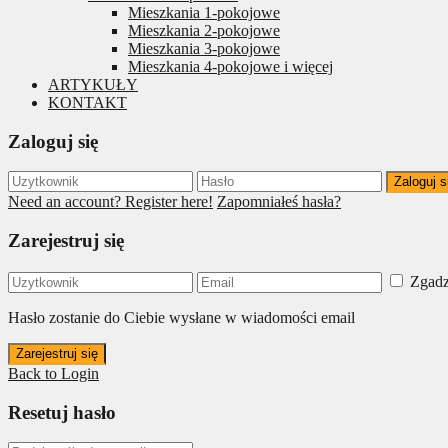
Mieszkania 1-pokojowe
Mieszkania 2-pokojowe
Mieszkania 3-pokojowe
Mieszkania 4-pokojowe i więcej
ARTYKUŁY
KONTAKT
Zaloguj się
Zaloguj s
Need an account? Register here!
Zapomniałeś hasła?
Zarejestruj się
Zgadz
Hasło zostanie do Ciebie wysłane w wiadomości email
Zarejestruj się
Back to Login
Resetuj hasło