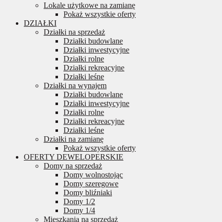
Lokale użytkowe na zamianę
Pokaż wszystkie oferty
DZIAŁKI
Działki na sprzedaż
Działki budowlane
Działki inwestycyjne
Działki rolne
Działki rekreacyjne
Działki leśne
Działki na wynajem
Działki budowlane
Działki inwestycyjne
Działki rolne
Działki rekreacyjne
Działki leśne
Działki na zamianę
Pokaż wszystkie oferty
OFERTY DEWELOPERSKIE
Domy na sprzedaż
Domy wolnostojąc
Domy szeregowe
Domy bliźniaki
Domy 1/2
Domy 1/4
Mieszkania na sprzedaż