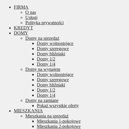
FIRMA
O nas
Usługi
Polityka prywatności
KREDYT
DOMY
Domy na sprzedaż
Domy wolnostojące
Domy szeregowe
Domy bliźniaki
Domy 1/2
Domy 1/4
Domy na wynajem
Domy wolnostojące
Domy szeregowe
Domy bliźniaki
Domy 1/2
Domy 1/4
Domy na zamianę
Pokaż wszystkie oferty
MIESZKANIA
Mieszkania na sprzedaż
Mieszkania 1-pokojowe
Mieszkania 2-pokojowe