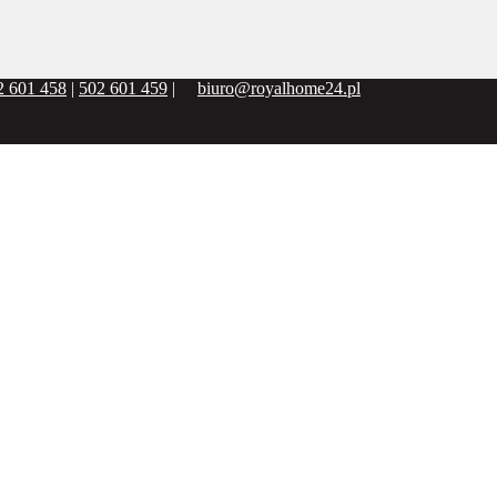
2 601 458
|
502 601 459
|
biuro@royalhome24.pl