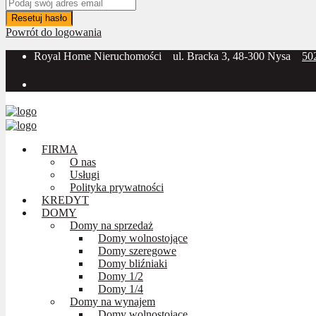
Resetuj hasło
Powrót do logowania
Royal Home Nieruchomości
ul. Bracka 3, 48-300 Nysa
50
Social Media:
FIRMA
O nas
Usługi
Polityka prywatności
KREDYT
DOMY
Domy na sprzedaż
Domy wolnostojące
Domy szeregowe
Domy bliźniaki
Domy 1/2
Domy 1/4
Domy na wynajem
Domy wolnostojące