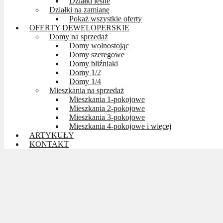
Działki leśne
Działki na zamianę
Pokaż wszystkie oferty
OFERTY DEWELOPERSKIE
Domy na sprzedaż
Domy wolnostojąc
Domy szeregowe
Domy bliźniaki
Domy 1/2
Domy 1/4
Mieszkania na sprzedaż
Mieszkania 1-pokojowe
Mieszkania 2-pokojowe
Mieszkania 3-pokojowe
Mieszkania 4-pokojowe i więcej
ARTYKUŁY
KONTAKT