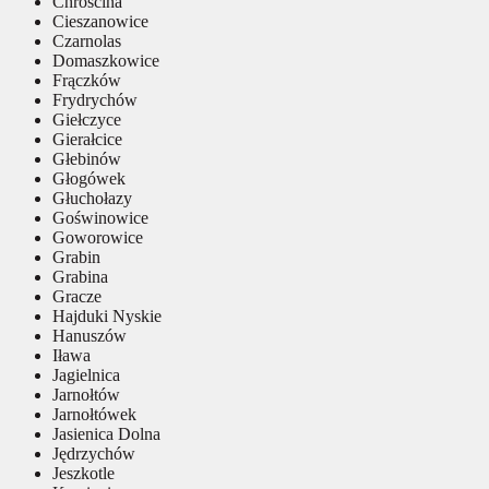
Chróścina
Cieszanowice
Czarnolas
Domaszkowice
Frączków
Frydrychów
Giełczyce
Gierałcice
Głebinów
Głogówek
Głuchołazy
Goświnowice
Goworowice
Grabin
Grabina
Gracze
Hajduki Nyskie
Hanuszów
Iława
Jagielnica
Jarnołtów
Jarnołtówek
Jasienica Dolna
Jędrzychów
Jeszkotle