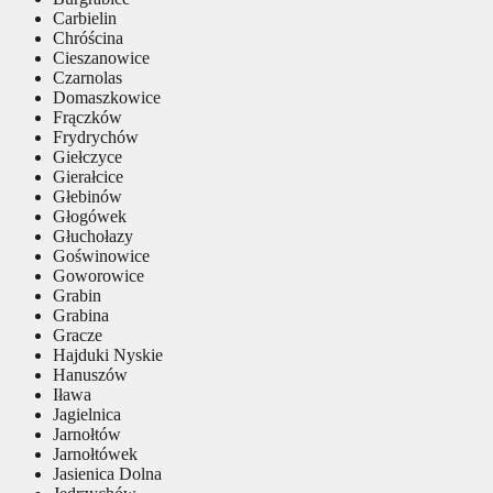
Carbielin
Chróścina
Cieszanowice
Czarnolas
Domaszkowice
Frączków
Frydrychów
Giełczyce
Gierałcice
Głebinów
Głogówek
Głuchołazy
Goświnowice
Goworowice
Grabin
Grabina
Gracze
Hajduki Nyskie
Hanuszów
Iława
Jagielnica
Jarnołtów
Jarnołtówek
Jasienica Dolna