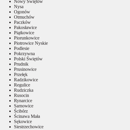
Nowy Świętów
Nysa
Ogonów
Otmuchów
Paczków
Pakosławice
Piątkowice
Piorunkowice
Piotrowice Nyskie
Podlesie
Pokrzywna
Polski Świętów
Prudnik
Prusinowice
Przełęk
Radzikowice
Regulice
Rudziczka
Rusocin
Rynarcice
Sarnowice
Ścibórz
Ścinawa Mała
Sękowice
Siestrzechowice