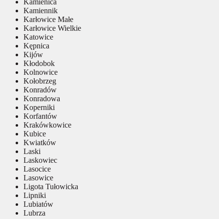
Kamienica
Kamiennik
Karłowice Małe
Karłowice Wielkie
Katowice
Kępnica
Kijów
Kłodobok
Kolnowice
Kołobrzeg
Konradów
Konradowa
Koperniki
Korfantów
Krakówkowice
Kubice
Kwiatków
Laski
Laskowiec
Lasocice
Lasowice
Ligota Tułowicka
Lipniki
Lubiatów
Lubrza