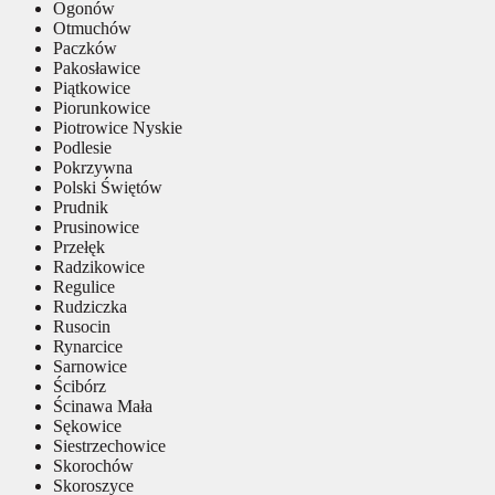
Ogonów
Otmuchów
Paczków
Pakosławice
Piątkowice
Piorunkowice
Piotrowice Nyskie
Podlesie
Pokrzywna
Polski Świętów
Prudnik
Prusinowice
Przełęk
Radzikowice
Regulice
Rudziczka
Rusocin
Rynarcice
Sarnowice
Ścibórz
Ścinawa Mała
Sękowice
Siestrzechowice
Skorochów
Skoroszyce