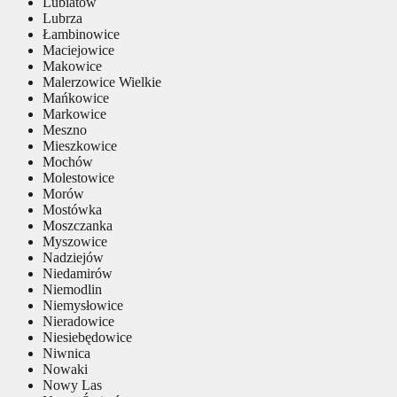
Lubiatów
Lubrza
Łambinowice
Maciejowice
Makowice
Malerzowice Wielkie
Mańkowice
Markowice
Meszno
Mieszkowice
Mochów
Molestowice
Morów
Mostówka
Moszczanka
Myszowice
Nadziejów
Niedamirów
Niemodlin
Niemysłowice
Nieradowice
Niesiebędowice
Niwnica
Nowaki
Nowy Las