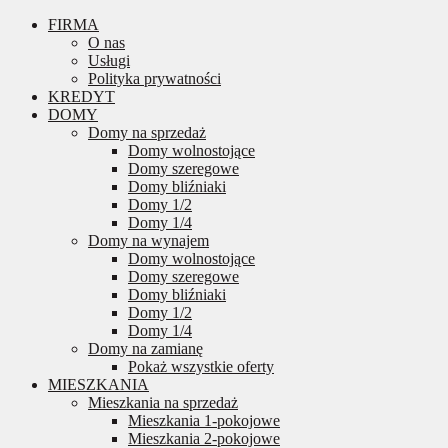
FIRMA
O nas
Usługi
Polityka prywatności
KREDYT
DOMY
Domy na sprzedaż
Domy wolnostojące
Domy szeregowe
Domy bliźniaki
Domy 1/2
Domy 1/4
Domy na wynajem
Domy wolnostojące
Domy szeregowe
Domy bliźniaki
Domy 1/2
Domy 1/4
Domy na zamianę
Pokaż wszystkie oferty
MIESZKANIA
Mieszkania na sprzedaż
Mieszkania 1-pokojowe
Mieszkania 2-pokojowe