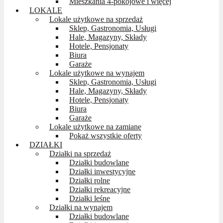
Mieszkania 4-pokojowe i więcej
LOKALE
Lokale użytkowe na sprzedaż
Sklep, Gastronomia, Usługi
Hale, Magazyny, Składy
Hotele, Pensjonaty
Biura
Garaże
Lokale użytkowe na wynajem
Sklep, Gastronomia, Usługi
Hale, Magazyny, Składy
Hotele, Pensjonaty
Biura
Garaże
Lokale użytkowe na zamianę
Pokaż wszystkie oferty
DZIAŁKI
Działki na sprzedaż
Działki budowlane
Działki inwestycyjne
Działki rolne
Działki rekreacyjne
Działki leśne
Działki na wynajem
Działki budowlane