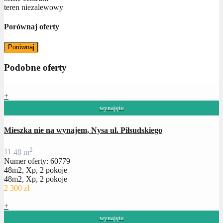
teren niezalewowy
Porównaj oferty
Porównaj
Podobne oferty
+
wynajęte
Mieszka nie na wynajem, Nysa ul. Piłsudskiego
2
1
1
48 m
Numer oferty: 60779
48m2, Xp, 2 pokoje
48m2, Xp, 2 pokoje
2 300 zł
+
wynajęte