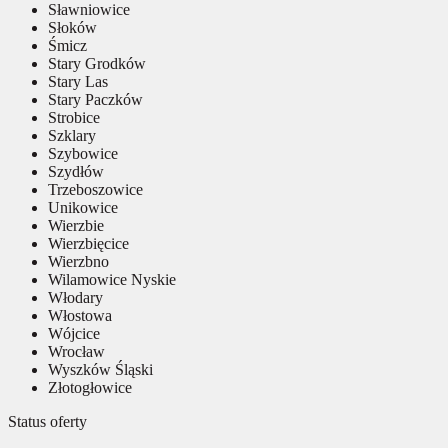
Sławniowice
Słoków
Śmicz
Stary Grodków
Stary Las
Stary Paczków
Strobice
Szklary
Szybowice
Szydłów
Trzeboszowice
Unikowice
Wierzbie
Wierzbięcice
Wierzbno
Wilamowice Nyskie
Włodary
Włostowa
Wójcice
Wrocław
Wyszków Śląski
Złotogłowice
Status oferty