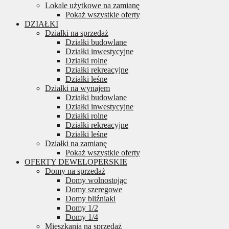
Lokale użytkowe na zamianę
Pokaż wszystkie oferty
DZIAŁKI
Działki na sprzedaż
Działki budowlane
Działki inwestycyjne
Działki rolne
Działki rekreacyjne
Działki leśne
Działki na wynajem
Działki budowlane
Działki inwestycyjne
Działki rolne
Działki rekreacyjne
Działki leśne
Działki na zamianę
Pokaż wszystkie oferty
OFERTY DEWELOPERSKIE
Domy na sprzedaż
Domy wolnostojąc
Domy szeregowe
Domy bliźniaki
Domy 1/2
Domy 1/4
Mieszkania na sprzedaż