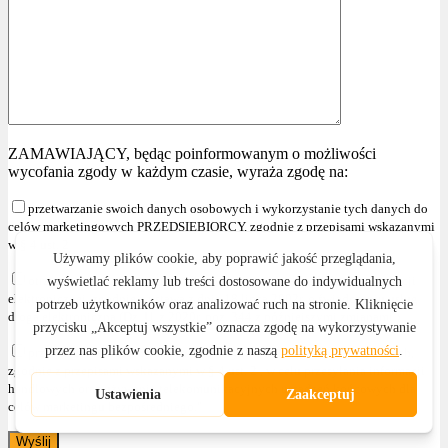
ZAMAWIAJĄCY, będąc poinformowanym o możliwości
wycofania zgody w każdym czasie, wyraża zgodę na:
przetwarzanie swoich danych osobowych i wykorzystanie tych danych do
celów marketingowych PRZEDSIĘBIORCY, zgodnie z przepisami wskazanymi
w § 4 ust. 2
otrzymywanie informacji handlowych za pomocą środków komunikacji
elektronicznej, zgodnie z ustawą z dnia 18 lipca 2002r. o świadczeniu usług
drogą elektroniczną (Dz. U. z 2020r. poz. 344 z późniejszymi zmianami )
przetwarzanie swoich danych osobowych i wykorzystanie tych danych,
zgodnie z przepisami wskazanymi w § 4 ust. 2 , w celu przesyłania informacji
handlowych oraz używania telekomunikacyjnych urządzeń końcowych dla
celów marketingu bezpośredniego."