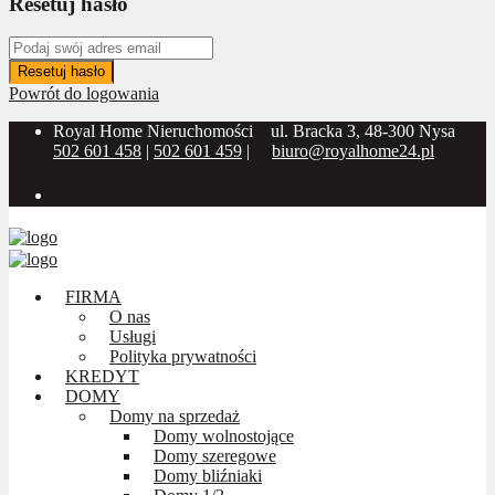
Resetuj hasło
Resetuj hasło
Powrót do logowania
Royal Home Nieruchomości
ul. Bracka 3, 48-300 Nysa
502 601 458
|
502 601 459
|
biuro@royalhome24.pl
Social Media:
FIRMA
O nas
Usługi
Polityka prywatności
KREDYT
DOMY
Domy na sprzedaż
Domy wolnostojące
Domy szeregowe
Domy bliźniaki