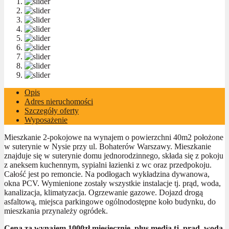
Opis
Adres nieruchomości
Szczegóły oferty
Wyposażenie
Mieszkanie 2-pokojowe na wynajem o powierzchni 40m2 położone
w suterynie w Nysie przy ul. Bohaterów Warszawy. Mieszkanie
znajduje się w suterynie domu jednorodzinnego, składa się z pokoju
z aneksem kuchennym, sypialni łazienki z wc oraz przedpokoju.
Całość jest po remoncie. Na podłogach wykładzina dywanowa,
okna PCV. Wymienione zostały wszystkie instalacje tj. prąd, woda,
kanalizacja, klimatyzacja. Ogrzewanie gazowe. Dojazd drogą
asfaltową, miejsca parkingowe ogólnodostępne koło budynku, do
mieszkania przynależy ogródek.
Cena za wynajem 1000zł miesięcznie, plus media tj. prąd, woda,