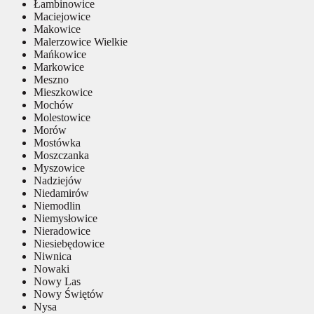
Łambinowice
Maciejowice
Makowice
Malerzowice Wielkie
Mańkowice
Markowice
Meszno
Mieszkowice
Mochów
Molestowice
Morów
Mostówka
Moszczanka
Myszowice
Nadziejów
Niedamirów
Niemodlin
Niemysłowice
Nieradowice
Niesiebędowice
Niwnica
Nowaki
Nowy Las
Nowy Świętów
Nysa