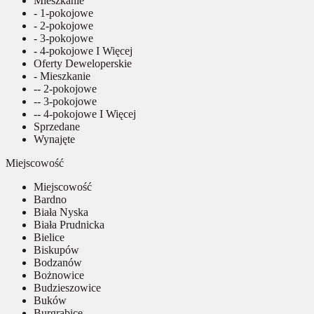
Mieszkanie
- 1-pokojowe
- 2-pokojowe
- 3-pokojowe
- 4-pokojowe I Więcej
Oferty Deweloperskie
- Mieszkanie
-- 2-pokojowe
-- 3-pokojowe
-- 4-pokojowe I Więcej
Sprzedane
Wynajęte
Miejscowość
Miejscowość
Bardno
Biała Nyska
Biała Prudnicka
Bielice
Biskupów
Bodzanów
Bożnowice
Budzieszowice
Buków
Burgrabice