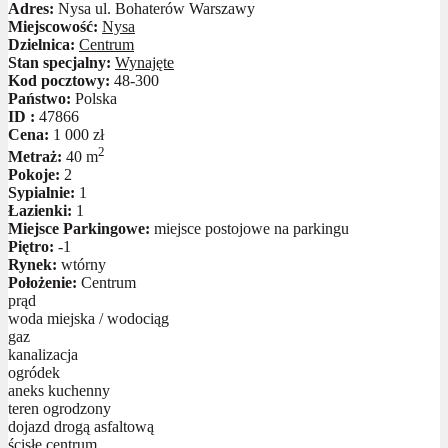
Adres:
Nysa ul. Bohaterów Warszawy
Miejscowość:
Nysa
Dzielnica:
Centrum
Stan specjalny:
Wynajęte
Kod pocztowy:
48-300
Państwo:
Polska
ID :
47866
Cena:
1 000 zł
2
Metraż:
40 m
Pokoje:
2
Sypialnie:
1
Łazienki:
1
Miejsce Parkingowe:
miejsce postojowe na parkingu
Piętro:
-1
Rynek:
wtórny
Położenie:
Centrum
prąd
woda miejska / wodociąg
gaz
kanalizacja
ogródek
aneks kuchenny
teren ogrodzony
dojazd drogą asfaltową
ścisłe centrum