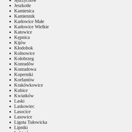
Jędrzychów
Jeszkotle
Kamienica
Kamiennik
Karłowice Małe
Karłowice Wielkie
Katowice
Kępnica
Kijów
Kłodobok
Kolnowice
Kołobrzeg
Konradów
Konradowa
Koperniki
Korfantów
Krakówkowice
Kubice
Kwiatków
Laski
Laskowiec
Lasocice
Lasowice
Ligota Tułowicka
Lipniki