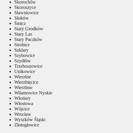
Skorochów
Skoroszyce
Sławniowice
Słoków
Śmicz
Stary Grodków
Stary Las
Stary Paczków
Strobice
Szklary
Szybowice
Szydłów
Trzeboszowice
Unikowice
Wierzbie
Wierzbięcice
Wierzbno
Wilamowice Nyskie
Włodary
Włostowa
Wójcice
Wrocław
Wyszków Śląski
Złotogłowice