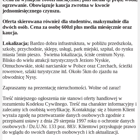
ogrzewanie. Obowiązuje kaucja zwrotna w kwocie
jednomiesięcznego czynszu.
Oferta skierowana również dla studentów, maksymalnie dla
dwóch osób. Cena za osobę 600zł plus media miesięcznie oraz
kaucja.
Lokalizacja;
Bardzo dobra infrastruktura, w pobliżu przedszkola,
szkoły, przychodnie, sklepy, usługi, park miejski, szpital, do rynku
miasta 5min pieszo. Świetna lokalizacja, ścisłe centrum Nysy.
Blisko do wielu atrakcji turystycznych Jezioro Nyskie,
Otmuchowskie, stoki narciarskie w Polsce oraz Czechach, ścieżki
rowerowe, szlaki turystyczne itd. Około 5km do zjazdu na
obwodnicę Nysy.
Zapraszamy na prezentację nieruchomości. Wolne od zaraz!
Treść niniejszego ogłoszenia nie stanowi oferty handlowej w
rozumieniu Kodeksu Cywilnego. Treść ma charakter informacyjny i
zalecamy ich osobistą weryfikację. Kontaktując się z biurem Klient
wyraża zgodę na przetwarzanie danych osobowych zgodnie z
przepisami ustawy z dnia 29 sierpnia 1997 roku o ochronie danych
osobowych / Dz.U.Nr. 133 poz. 883/. Klientowi przysługuje prawo
do wglądu do swoich danych osobowych i ich aktualizacji.