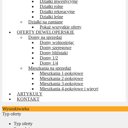
Działki inwestycyjne
Działki rolne
Działki rekreacyjne
Działki leśne
Działki na zamianę
Pokaż wszystkie oferty
OFERTY DEWELOPERSKIE
Domy na sprzedaż
Domy wolnostojąc
Domy szeregowe
Domy bliźniaki
Domy 1/2
Domy 1/4
Mieszkania na sprzedaż
Mieszkania 1-pokojowe
Mieszkania 2-pokojowe
Mieszkania 3-pokojowe
Mieszkania 4-pokojowe i więcej
ARTYKUŁY
KONTAKT
Wyszukiwarka
Typ oferty
Typ oferty