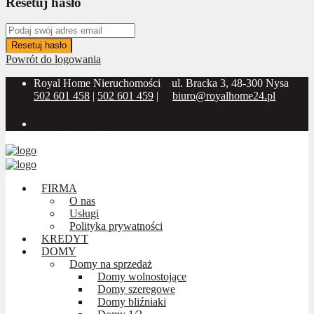
Resetuj hasło
Resetuj hasło
Powrót do logowania
Royal Home Nieruchomości
ul. Bracka 3, 48-300 Nysa
502 601 458
|
502 601 459
|
biuro@royalhome24.pl
Social Media:
FIRMA
O nas
Usługi
Polityka prywatności
KREDYT
DOMY
Domy na sprzedaż
Domy wolnostojące
Domy szeregowe
Domy bliźniaki