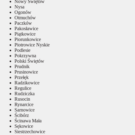
Nowy Świętów
Nysa
Ogonów
Otmuchów
Paczków
Pakosławice
Piątkowice
Piorunkowice
Piotrowice Nyskie
Podlesie
Pokrzywna
Polski Świętów
Prudnik
Prusinowice
Przełęk
Radzikowice
Regulice
Rudziczka
Rusocin
Rynarcice
Sarnowice
Ścibórz
Ścinawa Mała
Sękowice
Siestrzechowice