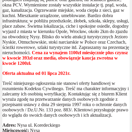
okna PCV. Wymienione zostały wszystkie instalacje tj. prąd, woda,
gaz, kanalizacja. Ogrzewanie miejskie, woda ciepła z sieci, gaz w
kuchni. Mieszkanie urządzone, umeblowane. Bardzo dobra
infrastruktura; w pobliżu przedszkole, żłobek, szkoła, sklepy, usługi,
place zabaw. Świetna lokalizacja, ciche i spokojne osiedle, dogodny
wyjazd z miasta w kierunku Opole, Wrocław, około 2km do zjazdu
na obwodnicę Nysy. Blisko do wielu atrakcji turystycznych Jezioro
Nyskie, Otmuchowskie, stoki narciarskie w Polsce oraz Czechach,
ścieżki rowerowe, szlaki turystyczne itd. Zapraszamy na prezentację
nieruchomości.
Cena za wynajem 1100zł miesięcznie plus czynsz
w kwocie 393zł oraz media, obowiązuje kaucja zwrotna w
kwocie 1200zł.
Oferta aktualna od 01 lipca 2021r.
Treść niniejszego ogłoszenia nie stanowi oferty handlowej w
rozumieniu Kodeksu Cywilnego. Treść ma charakter informacyjny i
zalecamy ich osobistą weryfikację. Kontaktując się z biurem Klient
wyraża zgodę na przetwarzanie danych osobowych zgodnie z
przepisami ustawy z dnia 29 sierpnia 1997 roku o ochronie danych
osobowych / Dz.U.Nr. 133 poz. 883/. Klientowi przysługuje prawo
do wglądu do swoich danych osobowych i ich aktualizacji.
Adres:
Nysa ul. Koredeckiego
Miejscowość:
Nysa