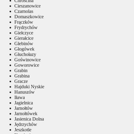
Chróścina
Cieszanowice
Czarnolas
Domaszkowice
Frączków
Frydrychów
Giełczyce
Gierałcice
Głebinów
Głogówek
Głuchołazy
Goświnowice
Goworowice
Grabin
Grabina
Gracze
Hajduki Nyskie
Hanuszów
Iława
Jagielnica
Jarnołtów
Jarnołtówek
Jasienica Dolna
Jędrzychów
Jeszkotle