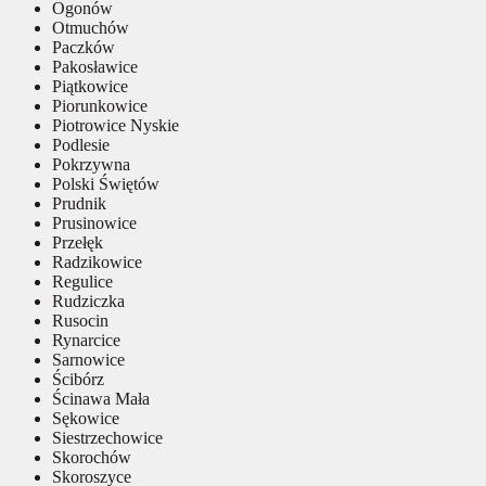
Ogonów
Otmuchów
Paczków
Pakosławice
Piątkowice
Piorunkowice
Piotrowice Nyskie
Podlesie
Pokrzywna
Polski Świętów
Prudnik
Prusinowice
Przełęk
Radzikowice
Regulice
Rudziczka
Rusocin
Rynarcice
Sarnowice
Ścibórz
Ścinawa Mała
Sękowice
Siestrzechowice
Skorochów
Skoroszyce