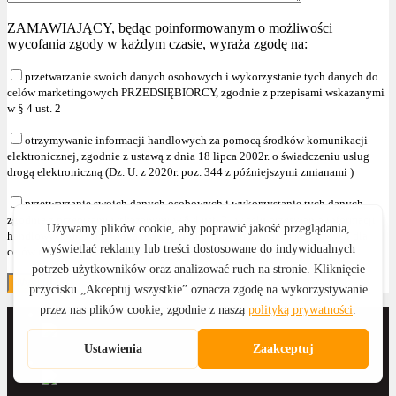
ZAMAWIAJĄCY, będąc poinformowanym o możliwości
wycofania zgody w każdym czasie, wyraża zgodę na:
przetwarzanie swoich danych osobowych i wykorzystanie tych danych do
celów marketingowych PRZEDSIĘBIORCY, zgodnie z przepisami wskazanymi
w § 4 ust. 2
otrzymywanie informacji handlowych za pomocą środków komunikacji
elektronicznej, zgodnie z ustawą z dnia 18 lipca 2002r. o świadczeniu usług
drogą elektroniczną (Dz. U. z 2020r. poz. 344 z późniejszymi zmianami )
przetwarzanie swoich danych osobowych i wykorzystanie tych danych,
zgodnie z przepisami wskazanymi w § 4 ust. 2 , w celu przesyłania informacji
handlowych oraz używania telekomunikacyjnych urządzeń końcowych dla
celów marketingu bezpośredniego."