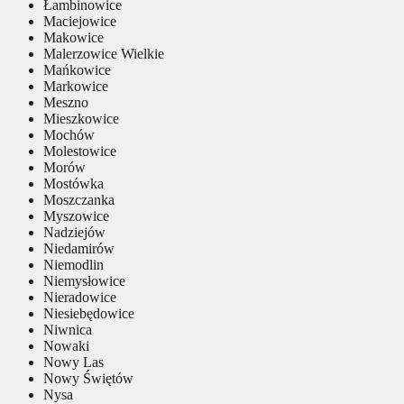
Łambinowice
Maciejowice
Makowice
Malerzowice Wielkie
Mańkowice
Markowice
Meszno
Mieszkowice
Mochów
Molestowice
Morów
Mostówka
Moszczanka
Myszowice
Nadziejów
Niedamirów
Niemodlin
Niemysłowice
Nieradowice
Niesiebędowice
Niwnica
Nowaki
Nowy Las
Nowy Świętów
Nysa