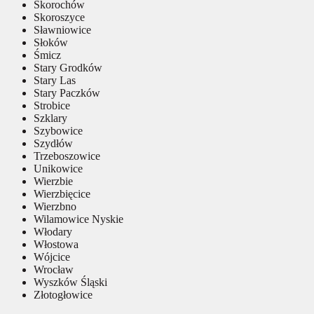
Skorochów
Skoroszyce
Sławniowice
Słoków
Śmicz
Stary Grodków
Stary Las
Stary Paczków
Strobice
Szklary
Szybowice
Szydłów
Trzeboszowice
Unikowice
Wierzbie
Wierzbięcice
Wierzbno
Wilamowice Nyskie
Włodary
Włostowa
Wójcice
Wrocław
Wyszków Śląski
Złotogłowice