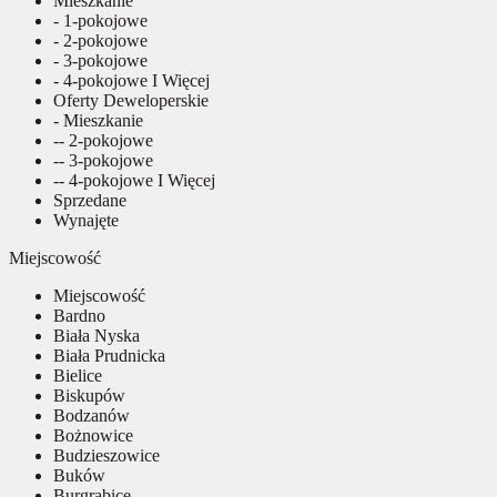
Mieszkanie
- 1-pokojowe
- 2-pokojowe
- 3-pokojowe
- 4-pokojowe I Więcej
Oferty Deweloperskie
- Mieszkanie
-- 2-pokojowe
-- 3-pokojowe
-- 4-pokojowe I Więcej
Sprzedane
Wynajęte
Miejscowość
Miejscowość
Bardno
Biała Nyska
Biała Prudnicka
Bielice
Biskupów
Bodzanów
Bożnowice
Budzieszowice
Buków
Burgrabice