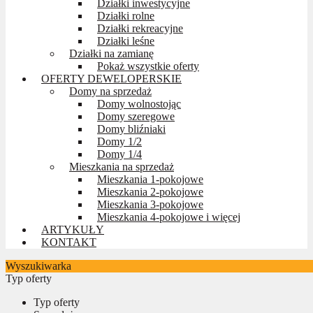
Działki inwestycyjne
Działki rolne
Działki rekreacyjne
Działki leśne
Działki na zamianę
Pokaż wszystkie oferty
OFERTY DEWELOPERSKIE
Domy na sprzedaż
Domy wolnostojąc
Domy szeregowe
Domy bliźniaki
Domy 1/2
Domy 1/4
Mieszkania na sprzedaż
Mieszkania 1-pokojowe
Mieszkania 2-pokojowe
Mieszkania 3-pokojowe
Mieszkania 4-pokojowe i więcej
ARTYKUŁY
KONTAKT
Wyszukiwarka
Typ oferty
Typ oferty