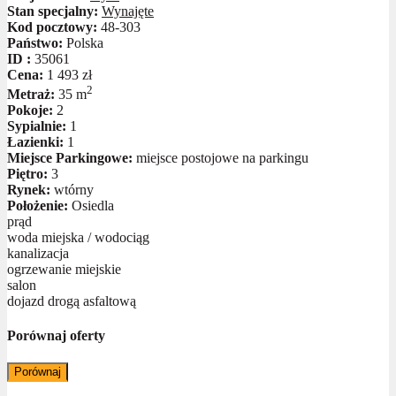
Stan specjalny:
Wynajęte
Kod pocztowy:
48-303
Państwo:
Polska
ID :
35061
Cena:
1 493 zł
2
Metraż:
35 m
Pokoje:
2
Sypialnie:
1
Łazienki:
1
Miejsce Parkingowe:
miejsce postojowe na parkingu
Piętro:
3
Rynek:
wtórny
Położenie:
Osiedla
prąd
woda miejska / wodociąg
kanalizacja
ogrzewanie miejskie
salon
dojazd drogą asfaltową
Porównaj oferty
Porównaj