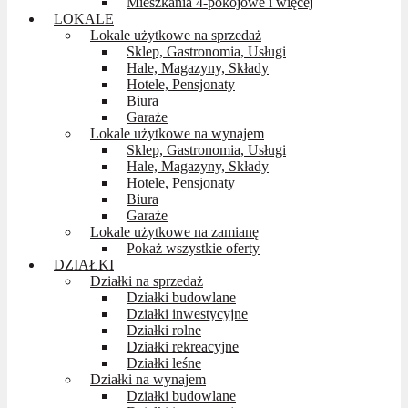
Mieszkania 4-pokojowe i więcej
LOKALE
Lokale użytkowe na sprzedaż
Sklep, Gastronomia, Usługi
Hale, Magazyny, Składy
Hotele, Pensjonaty
Biura
Garaże
Lokale użytkowe na wynajem
Sklep, Gastronomia, Usługi
Hale, Magazyny, Składy
Hotele, Pensjonaty
Biura
Garaże
Lokale użytkowe na zamianę
Pokaż wszystkie oferty
DZIAŁKI
Działki na sprzedaż
Działki budowlane
Działki inwestycyjne
Działki rolne
Działki rekreacyjne
Działki leśne
Działki na wynajem
Działki budowlane