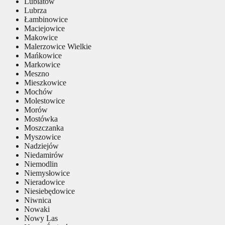
Lubiatów
Lubrza
Łambinowice
Maciejowice
Makowice
Malerzowice Wielkie
Mańkowice
Markowice
Meszno
Mieszkowice
Mochów
Molestowice
Morów
Mostówka
Moszczanka
Myszowice
Nadziejów
Niedamirów
Niemodlin
Niemysłowice
Nieradowice
Niesiebędowice
Niwnica
Nowaki
Nowy Las