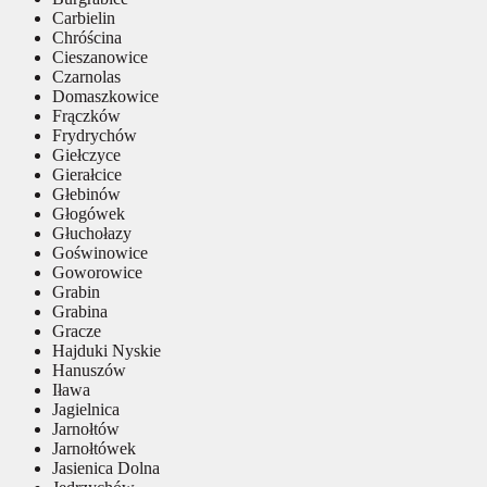
Carbielin
Chróścina
Cieszanowice
Czarnolas
Domaszkowice
Frączków
Frydrychów
Giełczyce
Gierałcice
Głebinów
Głogówek
Głuchołazy
Goświnowice
Goworowice
Grabin
Grabina
Gracze
Hajduki Nyskie
Hanuszów
Iława
Jagielnica
Jarnołtów
Jarnołtówek
Jasienica Dolna