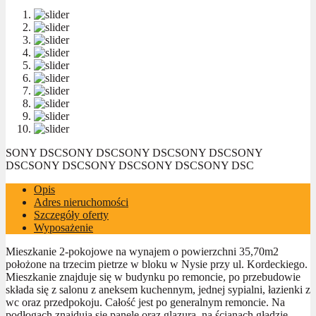
SONY DSC
SONY DSC
SONY DSC
SONY DSC
SONY
DSC
SONY DSC
SONY DSC
SONY DSC
SONY DSC
Opis
Adres nieruchomości
Szczegóły oferty
Wyposażenie
Mieszkanie 2-pokojowe na wynajem o powierzchni 35,70m2
położone na trzecim pietrze w bloku w Nysie przy ul. Kordeckiego.
Mieszkanie znajduje się w budynku po remoncie, po przebudowie
składa się z salonu z aneksem kuchennym, jednej sypialni, łazienki z
wc oraz przedpokoju. Całość jest po generalnym remoncie. Na
podłogach znajdują się panele oraz glazura, na ścianach gładzie,