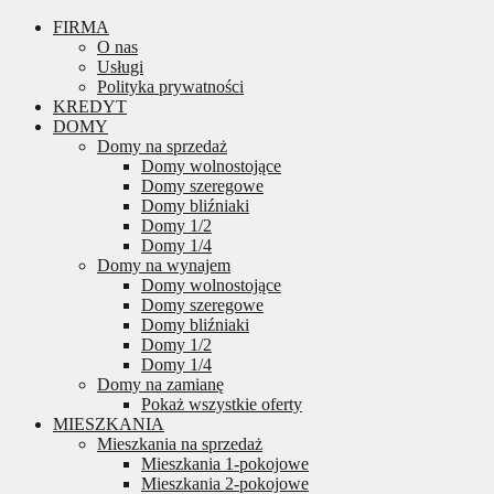
FIRMA
O nas
Usługi
Polityka prywatności
KREDYT
DOMY
Domy na sprzedaż
Domy wolnostojące
Domy szeregowe
Domy bliźniaki
Domy 1/2
Domy 1/4
Domy na wynajem
Domy wolnostojące
Domy szeregowe
Domy bliźniaki
Domy 1/2
Domy 1/4
Domy na zamianę
Pokaż wszystkie oferty
MIESZKANIA
Mieszkania na sprzedaż
Mieszkania 1-pokojowe
Mieszkania 2-pokojowe