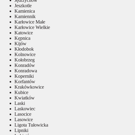
Jędrzychów
Jeszkotle
Kamienica
Kamiennik
Karłowice Małe
Karłowice Wielkie
Katowice
Kępnica
Kijów
Kłodobok
Kolnowice
Kołobrzeg
Konradów
Konradowa
Koperniki
Korfantów
Krakówkowice
Kubice
Kwiatków
Laski
Laskowiec
Lasocice
Lasowice
Ligota Tułowicka
Lipniki