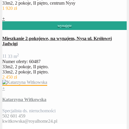
33m2, 2 pokoje, II piętro, centrum Nysy
1 920 zł
+
wynajęte
Mieszkanie 2-pokojowe, na wynajem, Nysa ul. Królowej
Jadwigi
2
1
1
33 m
Numer oferty: 60487
33m2, 2 pokoje, II piętro.
33m2, 2 pokoje, II piętro.
2 450 zł
+
Katarzyna Witkowska
Specjalista ds. nieruchomości
502 601 459
kwitkowska@royalhome24.pl