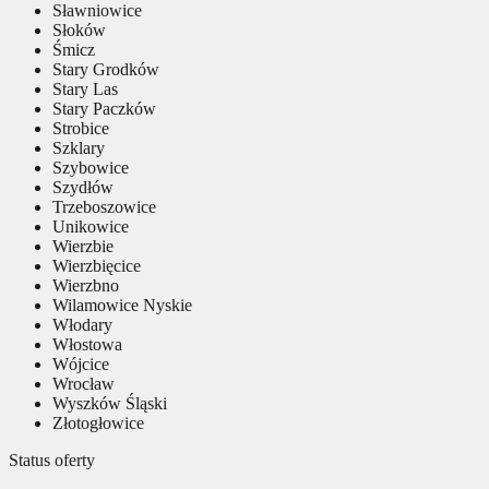
Sławniowice
Słoków
Śmicz
Stary Grodków
Stary Las
Stary Paczków
Strobice
Szklary
Szybowice
Szydłów
Trzeboszowice
Unikowice
Wierzbie
Wierzbięcice
Wierzbno
Wilamowice Nyskie
Włodary
Włostowa
Wójcice
Wrocław
Wyszków Śląski
Złotogłowice
Status oferty