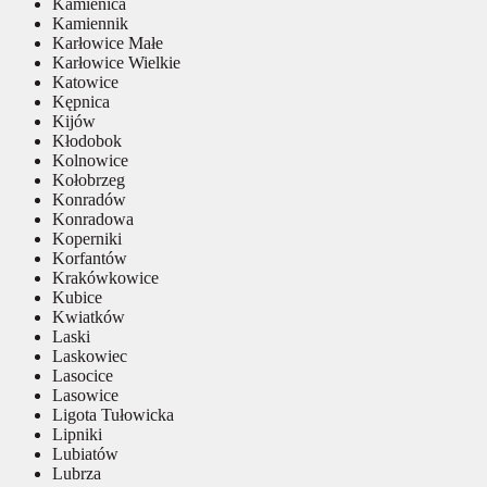
Kamienica
Kamiennik
Karłowice Małe
Karłowice Wielkie
Katowice
Kępnica
Kijów
Kłodobok
Kolnowice
Kołobrzeg
Konradów
Konradowa
Koperniki
Korfantów
Krakówkowice
Kubice
Kwiatków
Laski
Laskowiec
Lasocice
Lasowice
Ligota Tułowicka
Lipniki
Lubiatów
Lubrza