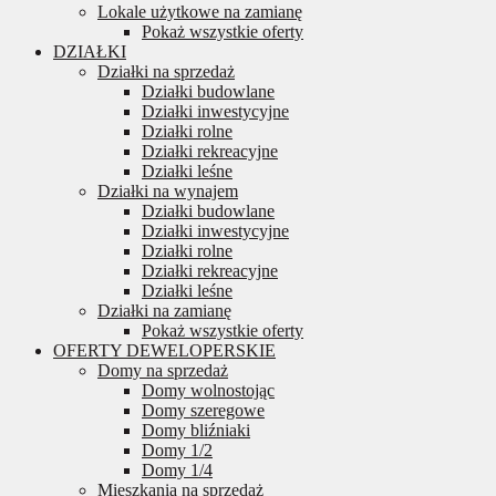
Lokale użytkowe na zamianę
Pokaż wszystkie oferty
DZIAŁKI
Działki na sprzedaż
Działki budowlane
Działki inwestycyjne
Działki rolne
Działki rekreacyjne
Działki leśne
Działki na wynajem
Działki budowlane
Działki inwestycyjne
Działki rolne
Działki rekreacyjne
Działki leśne
Działki na zamianę
Pokaż wszystkie oferty
OFERTY DEWELOPERSKIE
Domy na sprzedaż
Domy wolnostojąc
Domy szeregowe
Domy bliźniaki
Domy 1/2
Domy 1/4
Mieszkania na sprzedaż