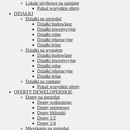
Lokale użytkowe na zamianę
Pokaż wszystkie oferty
DZIAŁKI
Działki na sprzedaż
Działki budowlane
Działki inwestycyjne
Działki rolne
Działki rekreacyjne
Działki leśne
Działki na wynajem
Działki budowlane
Działki inwestycyjne
Działki rolne
Działki rekreacyjne
Działki leśne
Działki na zamianę
Pokaż wszystkie oferty
OFERTY DEWELOPERSKIE
Domy na sprzedaż
Domy wolnostojąc
Domy szeregowe
Domy bliźniaki
Domy 1/2
Domy 1/4
Mieszkania na sprzedaż