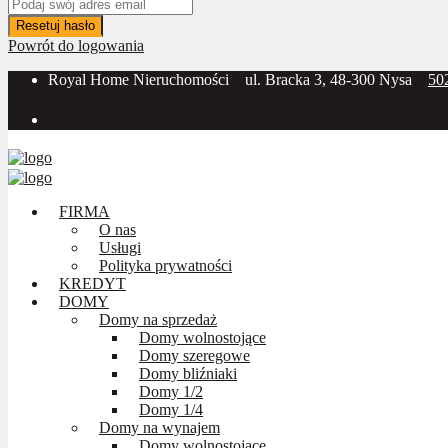
Resetuj hasło
Powrót do logowania
Royal Home Nieruchomości
ul. Bracka 3, 48-300 Nysa
50
Social Media:
FIRMA
O nas
Usługi
Polityka prywatności
KREDYT
DOMY
Domy na sprzedaż
Domy wolnostojące
Domy szeregowe
Domy bliźniaki
Domy 1/2
Domy 1/4
Domy na wynajem
Domy wolnostojące