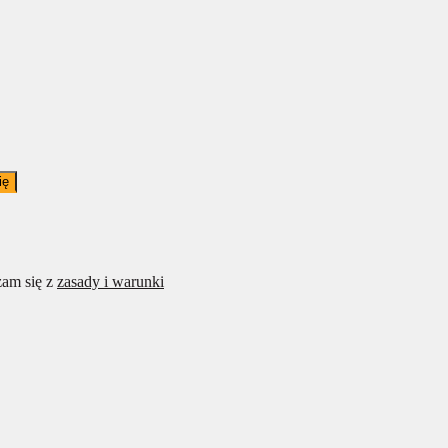
ię
am się z
zasady i warunki