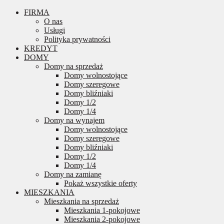
FIRMA
O nas
Usługi
Polityka prywatności
KREDYT
DOMY
Domy na sprzedaż
Domy wolnostojące
Domy szeregowe
Domy bliźniaki
Domy 1/2
Domy 1/4
Domy na wynajem
Domy wolnostojące
Domy szeregowe
Domy bliźniaki
Domy 1/2
Domy 1/4
Domy na zamianę
Pokaż wszystkie oferty
MIESZKANIA
Mieszkania na sprzedaż
Mieszkania 1-pokojowe
Mieszkania 2-pokojowe