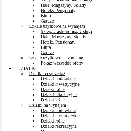
Hale, Magazyny, Składy
Hotele, Pensjonaty
Biura
Garaże
Lokale użytkowe na wynajem
Sklep, Gastronomia, Usługi
Hale, Magazyny, Składy
Hotele, Pensjonaty
Biura
Garaże
Lokale użytkowe na zamianę
Pokaż wszystkie oferty
DZIAŁKI
Działki na sprzedaż
Działki budowlane
Działki inwestycyjne
Działki rolne
Działki rekreacyjne
Działki leśne
Działki na wynajem
Działki budowlane
Działki inwestycyjne
Działki rolne
Działki rekreacyjne