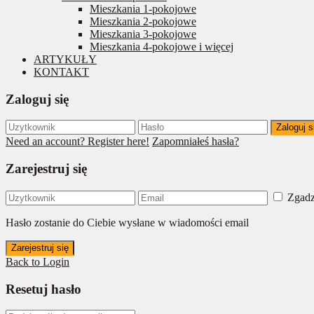
Mieszkania 1-pokojowe
Mieszkania 2-pokojowe
Mieszkania 3-pokojowe
Mieszkania 4-pokojowe i więcej
ARTYKUŁY
KONTAKT
Zaloguj się
Zaloguj s
Need an account? Register here!
Zapomniałeś hasła?
Zarejestruj się
Zgadz
Hasło zostanie do Ciebie wysłane w wiadomości email
Zarejestruj się
Back to Login
Resetuj hasło