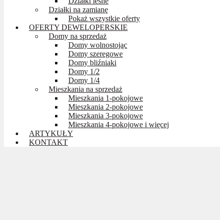
Działki leśne
Działki na zamianę
Pokaż wszystkie oferty
OFERTY DEWELOPERSKIE
Domy na sprzedaż
Domy wolnostojąc
Domy szeregowe
Domy bliźniaki
Domy 1/2
Domy 1/4
Mieszkania na sprzedaż
Mieszkania 1-pokojowe
Mieszkania 2-pokojowe
Mieszkania 3-pokojowe
Mieszkania 4-pokojowe i więcej
ARTYKUŁY
KONTAKT