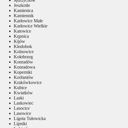
Jędrzychów
Jeszkotle
Kamienica
Kamiennik
Karłowice Małe
Karłowice Wielkie
Katowice
Kępnica
Kijów
Kłodobok
Kolnowice
Kołobrzeg
Konradów
Konradowa
Koperniki
Korfantów
Krakówkowice
Kubice
Kwiatków
Laski
Laskowiec
Lasocice
Lasowice
Ligota Tułowicka
Lipniki