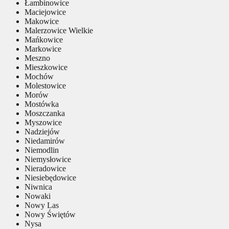
Łambinowice
Maciejowice
Makowice
Malerzowice Wielkie
Mańkowice
Markowice
Meszno
Mieszkowice
Mochów
Molestowice
Morów
Mostówka
Moszczanka
Myszowice
Nadziejów
Niedamirów
Niemodlin
Niemysłowice
Nieradowice
Niesiebędowice
Niwnica
Nowaki
Nowy Las
Nowy Świętów
Nysa