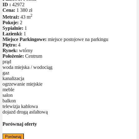
ID :
42972
Cena:
1 380 zł
2
Metraż:
43 m
Pokoje:
2
Sypialnie:
1
Łazienki:
1
Miejsce Parkingowe:
miejsce postojowe na parkingu
Piętro:
4
Rynek:
wtórny
Położenie:
Centrum
prąd
woda miejska / wodociąg
gaz
kanalizacja
ogrzewanie miejskie
meble
salon
balkon
telewizja kablowa
dojazd drogą asfaltową
Porównaj oferty
Porównaj