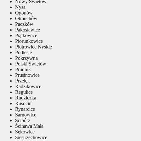
Nowy Świętów
Nysa
Ogonów
Otmuchów
Paczków
Pakosławice
Piątkowice
Piorunkowice
Piotrowice Nyskie
Podlesie
Pokrzywna
Polski Świętów
Prudnik
Prusinowice
Przełęk
Radzikowice
Regulice
Rudziczka
Rusocin
Rynarcice
Sarnowice
Ścibórz
Ścinawa Mała
Sękowice
Siestrzechowice