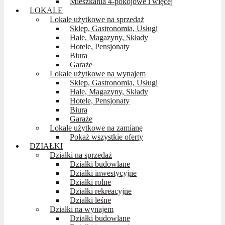
Mieszkania 4-pokojowe i więcej
LOKALE
Lokale użytkowe na sprzedaż
Sklep, Gastronomia, Usługi
Hale, Magazyny, Składy
Hotele, Pensjonaty
Biura
Garaże
Lokale użytkowe na wynajem
Sklep, Gastronomia, Usługi
Hale, Magazyny, Składy
Hotele, Pensjonaty
Biura
Garaże
Lokale użytkowe na zamianę
Pokaż wszystkie oferty
DZIAŁKI
Działki na sprzedaż
Działki budowlane
Działki inwestycyjne
Działki rolne
Działki rekreacyjne
Działki leśne
Działki na wynajem
Działki budowlane