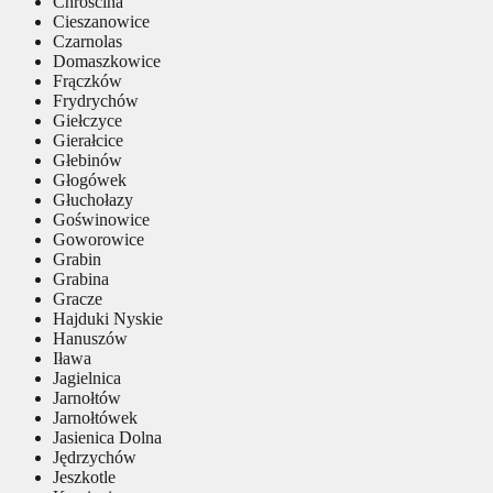
Chróścina
Cieszanowice
Czarnolas
Domaszkowice
Frączków
Frydrychów
Giełczyce
Gierałcice
Głebinów
Głogówek
Głuchołazy
Goświnowice
Goworowice
Grabin
Grabina
Gracze
Hajduki Nyskie
Hanuszów
Iława
Jagielnica
Jarnołtów
Jarnołtówek
Jasienica Dolna
Jędrzychów
Jeszkotle