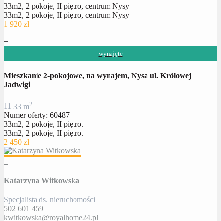
33m2, 2 pokoje, II piętro, centrum Nysy
33m2, 2 pokoje, II piętro, centrum Nysy
1 920 zł
+
wynajęte
Mieszkanie 2-pokojowe, na wynajem, Nysa ul. Królowej
Jadwigi
2
1
1
33 m
Numer oferty: 60487
33m2, 2 pokoje, II piętro.
33m2, 2 pokoje, II piętro.
2 450 zł
+
Katarzyna Witkowska
Specjalista ds. nieruchomości
502 601 459
kwitkowska@royalhome24.pl