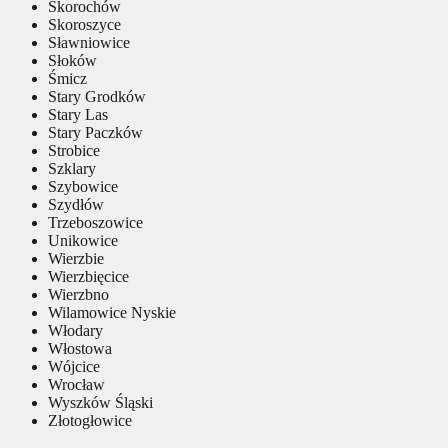
Skorochów
Skoroszyce
Sławniowice
Słoków
Śmicz
Stary Grodków
Stary Las
Stary Paczków
Strobice
Szklary
Szybowice
Szydłów
Trzeboszowice
Unikowice
Wierzbie
Wierzbięcice
Wierzbno
Wilamowice Nyskie
Włodary
Włostowa
Wójcice
Wrocław
Wyszków Śląski
Złotogłowice