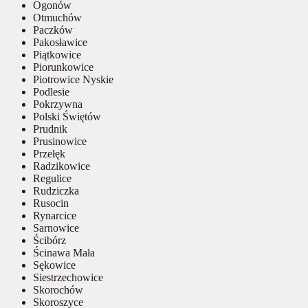
Ogonów
Otmuchów
Paczków
Pakosławice
Piątkowice
Piorunkowice
Piotrowice Nyskie
Podlesie
Pokrzywna
Polski Świętów
Prudnik
Prusinowice
Przełęk
Radzikowice
Regulice
Rudziczka
Rusocin
Rynarcice
Sarnowice
Ścibórz
Ścinawa Mała
Sękowice
Siestrzechowice
Skorochów
Skoroszyce