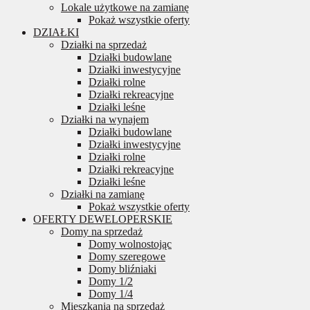
Lokale użytkowe na zamianę
Pokaż wszystkie oferty
DZIAŁKI
Działki na sprzedaż
Działki budowlane
Działki inwestycyjne
Działki rolne
Działki rekreacyjne
Działki leśne
Działki na wynajem
Działki budowlane
Działki inwestycyjne
Działki rolne
Działki rekreacyjne
Działki leśne
Działki na zamianę
Pokaż wszystkie oferty
OFERTY DEWELOPERSKIE
Domy na sprzedaż
Domy wolnostojąc
Domy szeregowe
Domy bliźniaki
Domy 1/2
Domy 1/4
Mieszkania na sprzedaż