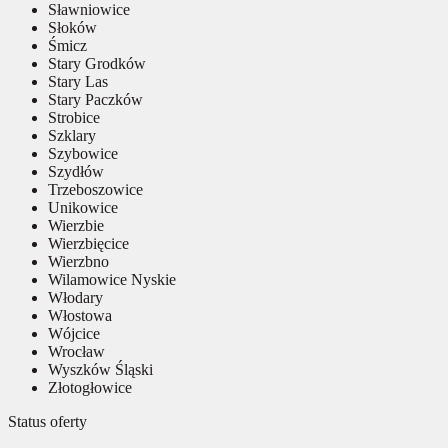
Sławniowice
Słoków
Śmicz
Stary Grodków
Stary Las
Stary Paczków
Strobice
Szklary
Szybowice
Szydłów
Trzeboszowice
Unikowice
Wierzbie
Wierzbięcice
Wierzbno
Wilamowice Nyskie
Włodary
Włostowa
Wójcice
Wrocław
Wyszków Śląski
Złotogłowice
Status oferty