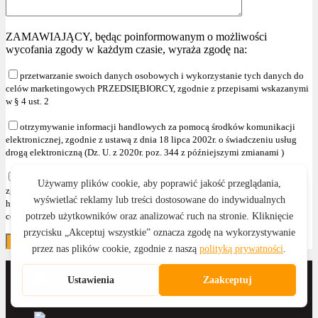
ZAMAWIAJĄCY, będąc poinformowanym o możliwości
wycofania zgody w każdym czasie, wyraża zgodę na:
przetwarzanie swoich danych osobowych i wykorzystanie tych danych do
celów marketingowych PRZEDSIĘBIORCY, zgodnie z przepisami wskazanymi
w § 4 ust. 2
otrzymywanie informacji handlowych za pomocą środków komunikacji
elektronicznej, zgodnie z ustawą z dnia 18 lipca 2002r. o świadczeniu usług
drogą elektroniczną (Dz. U. z 2020r. poz. 344 z późniejszymi zmianami )
przetwarzanie swoich danych osobowych i wykorzystanie tych danych,
zgodnie z przepisami wskazanymi w § 4 ust. 2 , w celu przesyłania informacji
handlowych oraz używania telekomunikacyjnych urządzeń końcowych dla
celów marketingu bezpośredniego."