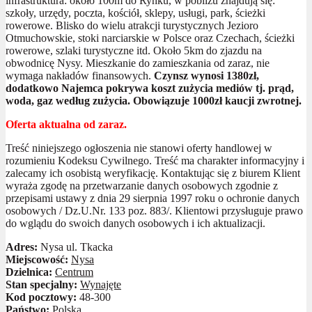
infrastruktura: około 100m do Rynku, w pobliżu znajdują się:
szkoły, urzędy, poczta, kościół, sklepy, usługi, park, ścieżki
rowerowe. Blisko do wielu atrakcji turystycznych Jezioro
Otmuchowskie, stoki narciarskie w Polsce oraz Czechach, ścieżki
rowerowe, szlaki turystyczne itd. Około 5km do zjazdu na
obwodnicę Nysy. Mieszkanie do zamieszkania od zaraz, nie
wymaga nakładów finansowych.
Czynsz wynosi 1380zł,
dodatkowo Najemca pokrywa koszt zużycia mediów tj. prąd,
woda, gaz według zużycia. Obowiązuje 1000zł kaucji zwrotnej.
Oferta aktualna od zaraz.
Treść niniejszego ogłoszenia nie stanowi oferty handlowej w
rozumieniu Kodeksu Cywilnego. Treść ma charakter informacyjny i
zalecamy ich osobistą weryfikację. Kontaktując się z biurem Klient
wyraża zgodę na przetwarzanie danych osobowych zgodnie z
przepisami ustawy z dnia 29 sierpnia 1997 roku o ochronie danych
osobowych / Dz.U.Nr. 133 poz. 883/. Klientowi przysługuje prawo
do wglądu do swoich danych osobowych i ich aktualizacji.
Adres:
Nysa ul. Tkacka
Miejscowość:
Nysa
Dzielnica:
Centrum
Stan specjalny:
Wynajęte
Kod pocztowy:
48-300
Państwo:
Polska