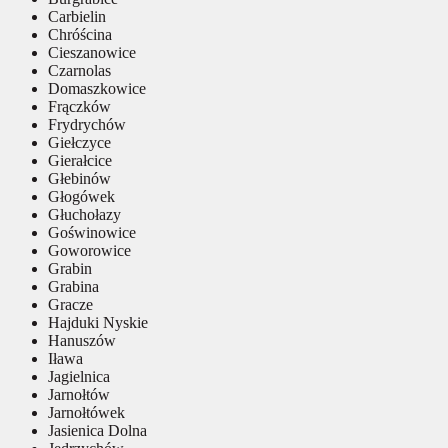
Carbielin
Chróścina
Cieszanowice
Czarnolas
Domaszkowice
Frączków
Frydrychów
Giełczyce
Gierałcice
Głebinów
Głogówek
Głuchołazy
Goświnowice
Goworowice
Grabin
Grabina
Gracze
Hajduki Nyskie
Hanuszów
Iława
Jagielnica
Jarnołtów
Jarnołtówek
Jasienica Dolna