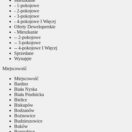
Mieszkanie
- 1-pokojowe
- 2-pokojowe
- 3-pokojowe
- 4-pokojowe I Więcej
Oferty Deweloperskie
- Mieszkanie
-- 2-pokojowe
-- 3-pokojowe
-- 4-pokojowe I Więcej
Sprzedane
Wynajęte
Miejscowość
Miejscowość
Bardno
Biała Nyska
Biała Prudnicka
Bielice
Biskupów
Bodzanów
Bożnowice
Budzieszowice
Buków
Burgrabice