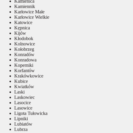
Kamienica
Kamiennik
Karłowice Małe
Karłowice Wielkie
Katowice
Kępnica
Kijów
Kłodobok
Kolnowice
Kołobrzeg
Konradów
Konradowa
Koperniki
Korfantów
Krakówkowice
Kubice
Kwiatków
Laski
Laskowiec
Lasocice
Lasowice
Ligota Tułowicka
Lipniki
Lubiatów
Lubrza