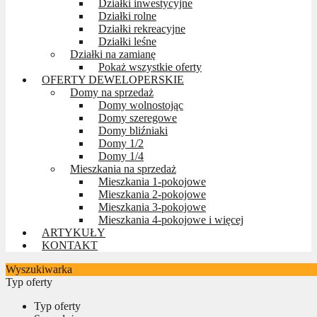
Działki inwestycyjne
Działki rolne
Działki rekreacyjne
Działki leśne
Działki na zamianę
Pokaż wszystkie oferty
OFERTY DEWELOPERSKIE
Domy na sprzedaż
Domy wolnostojąc
Domy szeregowe
Domy bliźniaki
Domy 1/2
Domy 1/4
Mieszkania na sprzedaż
Mieszkania 1-pokojowe
Mieszkania 2-pokojowe
Mieszkania 3-pokojowe
Mieszkania 4-pokojowe i więcej
ARTYKUŁY
KONTAKT
Wyszukiwarka
Typ oferty
Typ oferty