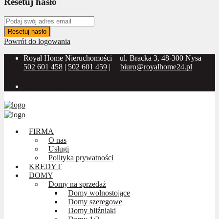
Resetuj hasło
Resetuj hasło
Powrót do logowania
Royal Home Nieruchomości
ul. Bracka 3, 48-300 Nysa
502 601 458
|
502 601 459
|
biuro@royalhome24.pl
Social Media:
FIRMA
O nas
Usługi
Polityka prywatności
KREDYT
DOMY
Domy na sprzedaż
Domy wolnostojące
Domy szeregowe
Domy bliźniaki