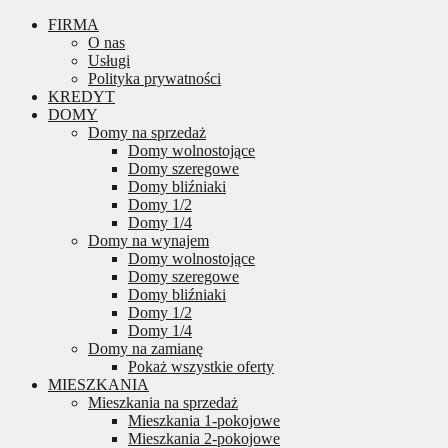
FIRMA
O nas
Usługi
Polityka prywatności
KREDYT
DOMY
Domy na sprzedaż
Domy wolnostojące
Domy szeregowe
Domy bliźniaki
Domy 1/2
Domy 1/4
Domy na wynajem
Domy wolnostojące
Domy szeregowe
Domy bliźniaki
Domy 1/2
Domy 1/4
Domy na zamianę
Pokaż wszystkie oferty
MIESZKANIA
Mieszkania na sprzedaż
Mieszkania 1-pokojowe
Mieszkania 2-pokojowe