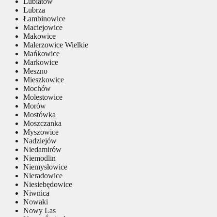
Lubiatów
Lubrza
Łambinowice
Maciejowice
Makowice
Malerzowice Wielkie
Mańkowice
Markowice
Meszno
Mieszkowice
Mochów
Molestowice
Morów
Mostówka
Moszczanka
Myszowice
Nadziejów
Niedamirów
Niemodlin
Niemysłowice
Nieradowice
Niesiebędowice
Niwnica
Nowaki
Nowy Las