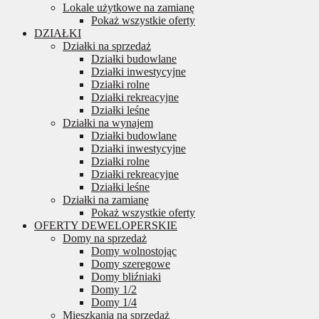
Lokale użytkowe na zamianę
Pokaż wszystkie oferty
DZIAŁKI
Działki na sprzedaż
Działki budowlane
Działki inwestycyjne
Działki rolne
Działki rekreacyjne
Działki leśne
Działki na wynajem
Działki budowlane
Działki inwestycyjne
Działki rolne
Działki rekreacyjne
Działki leśne
Działki na zamianę
Pokaż wszystkie oferty
OFERTY DEWELOPERSKIE
Domy na sprzedaż
Domy wolnostojąc
Domy szeregowe
Domy bliźniaki
Domy 1/2
Domy 1/4
Mieszkania na sprzedaż