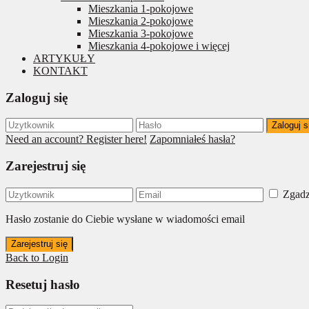
Mieszkania 1-pokojowe
Mieszkania 2-pokojowe
Mieszkania 3-pokojowe
Mieszkania 4-pokojowe i więcej
ARTYKUŁY
KONTAKT
Zaloguj się
Zaloguj s
Need an account? Register here!
Zapomniałeś hasła?
Zarejestruj się
Zgadz
Hasło zostanie do Ciebie wysłane w wiadomości email
Zarejestruj się
Back to Login
Resetuj hasło