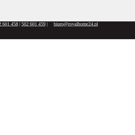
2 601 458
|
502 601 459
|
biuro@royalhome24.pl