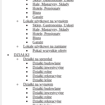
Hale, Magazyny, Składy
Hotele, Pensjonaty
Biura
Garaże
Lokale użytkowe na wynajem
Sklep, Gastronomia, Usługi
Hale, Magazyny, Składy
Hotele, Pensjonaty
Biura
Garaże
Lokale użytkowe na zamianę
Pokaż wszystkie oferty
DZIAŁKI
Działki na sprzedaż
Działki budowlane
Działki inwestycyjne
Działki rolne
Działki rekreacyjne
Działki leśne
Działki na wynajem
Działki budowlane
Działki inwestycyjne
Działki rolne
Działki rekreacyjne