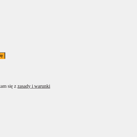
ię
am się z
zasady i warunki