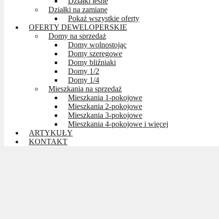
Działki leśne
Działki na zamianę
Pokaż wszystkie oferty
OFERTY DEWELOPERSKIE
Domy na sprzedaż
Domy wolnostojąc
Domy szeregowe
Domy bliźniaki
Domy 1/2
Domy 1/4
Mieszkania na sprzedaż
Mieszkania 1-pokojowe
Mieszkania 2-pokojowe
Mieszkania 3-pokojowe
Mieszkania 4-pokojowe i więcej
ARTYKUŁY
KONTAKT