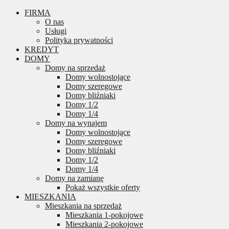
FIRMA
O nas
Usługi
Polityka prywatności
KREDYT
DOMY
Domy na sprzedaż
Domy wolnostojące
Domy szeregowe
Domy bliźniaki
Domy 1/2
Domy 1/4
Domy na wynajem
Domy wolnostojące
Domy szeregowe
Domy bliźniaki
Domy 1/2
Domy 1/4
Domy na zamianę
Pokaż wszystkie oferty
MIESZKANIA
Mieszkania na sprzedaż
Mieszkania 1-pokojowe
Mieszkania 2-pokojowe