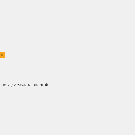
ię
am się z
zasady i warunki