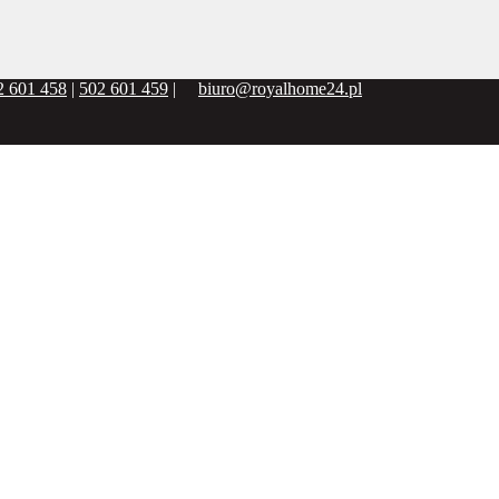
2 601 458
|
502 601 459
|
biuro@royalhome24.pl