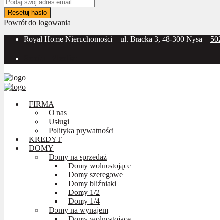
Resetuj hasło
Powrót do logowania
Royal Home Nieruchomości
ul. Bracka 3, 48-300 Nysa
50
Social Media:
FIRMA
O nas
Usługi
Polityka prywatności
KREDYT
DOMY
Domy na sprzedaż
Domy wolnostojące
Domy szeregowe
Domy bliźniaki
Domy 1/2
Domy 1/4
Domy na wynajem
Domy wolnostojące