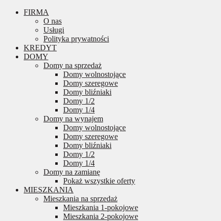
FIRMA
O nas
Usługi
Polityka prywatności
KREDYT
DOMY
Domy na sprzedaż
Domy wolnostojące
Domy szeregowe
Domy bliźniaki
Domy 1/2
Domy 1/4
Domy na wynajem
Domy wolnostojące
Domy szeregowe
Domy bliźniaki
Domy 1/2
Domy 1/4
Domy na zamianę
Pokaż wszystkie oferty
MIESZKANIA
Mieszkania na sprzedaż
Mieszkania 1-pokojowe
Mieszkania 2-pokojowe