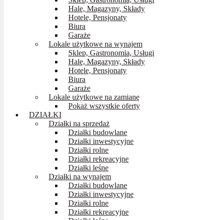
Hale, Magazyny, Składy
Hotele, Pensjonaty
Biura
Garaże
Lokale użytkowe na wynajem
Sklep, Gastronomia, Usługi
Hale, Magazyny, Składy
Hotele, Pensjonaty
Biura
Garaże
Lokale użytkowe na zamianę
Pokaż wszystkie oferty
DZIAŁKI
Działki na sprzedaż
Działki budowlane
Działki inwestycyjne
Działki rolne
Działki rekreacyjne
Działki leśne
Działki na wynajem
Działki budowlane
Działki inwestycyjne
Działki rolne
Działki rekreacyjne