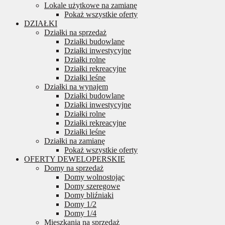
Lokale użytkowe na zamianę
Pokaż wszystkie oferty
DZIAŁKI
Działki na sprzedaż
Działki budowlane
Działki inwestycyjne
Działki rolne
Działki rekreacyjne
Działki leśne
Działki na wynajem
Działki budowlane
Działki inwestycyjne
Działki rolne
Działki rekreacyjne
Działki leśne
Działki na zamianę
Pokaż wszystkie oferty
OFERTY DEWELOPERSKIE
Domy na sprzedaż
Domy wolnostojąc
Domy szeregowe
Domy bliźniaki
Domy 1/2
Domy 1/4
Mieszkania na sprzedaż