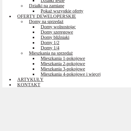
Działki leśne
Działki na zamianę
Pokaż wszystkie oferty
OFERTY DEWELOPERSKIE
Domy na sprzedaż
Domy wolnostojąc
Domy szeregowe
Domy bliźniaki
Domy 1/2
Domy 1/4
Mieszkania na sprzedaż
Mieszkania 1-pokojowe
Mieszkania 2-pokojowe
Mieszkania 3-pokojowe
Mieszkania 4-pokojowe i więcej
ARTYKUŁY
KONTAKT