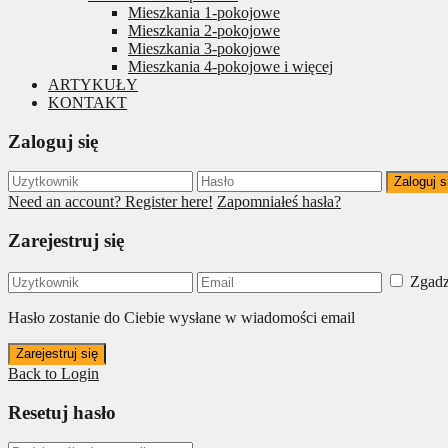
Mieszkania 1-pokojowe
Mieszkania 2-pokojowe
Mieszkania 3-pokojowe
Mieszkania 4-pokojowe i więcej
ARTYKUŁY
KONTAKT
Zaloguj się
Zaloguj s
Need an account? Register here!
Zapomniałeś hasła?
Zarejestruj się
Zgadz
Hasło zostanie do Ciebie wysłane w wiadomości email
Zarejestruj się
Back to Login
Resetuj hasło