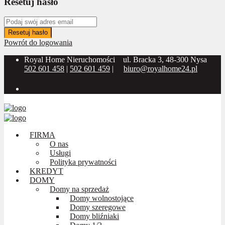
Resetuj hasło
Resetuj hasło
Powrót do logowania
Royal Home Nieruchomości
ul. Bracka 3, 48-300 Nysa
502 601 458
|
502 601 459
|
biuro@royalhome24.pl
Social Media:
FIRMA
O nas
Usługi
Polityka prywatności
KREDYT
DOMY
Domy na sprzedaż
Domy wolnostojące
Domy szeregowe
Domy bliźniaki