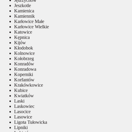
Jędrzychów
Jeszkotle
Kamienica
Kamiennik
Karłowice Małe
Karłowice Wielkie
Katowice
Kępnica
Kijów
Kłodobok
Kolnowice
Kołobrzeg
Konradów
Konradowa
Koperniki
Korfantów
Krakówkowice
Kubice
Kwiatków
Laski
Laskowiec
Lasocice
Lasowice
Ligota Tułowicka
Lipniki