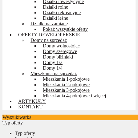
Działki inwestycyjne
Działki rolne
Działki rekreacyjne
Działki leśne
Działki na zamianę
Pokaż wszystkie oferty
OFERTY DEWELOPERSKIE
Domy na sprzedaż
Domy wolnostojąc
Domy szeregowe
Domy bliźniaki
Domy 1/2
Domy 1/4
Mieszkania na sprzedaż
Mieszkania 1-pokojowe
Mieszkania 2-pokojowe
Mieszkania 3-pokojowe
Mieszkania 4-pokojowe i więcej
ARTYKUŁY
KONTAKT
Wyszukiwarka
Typ oferty
Typ oferty