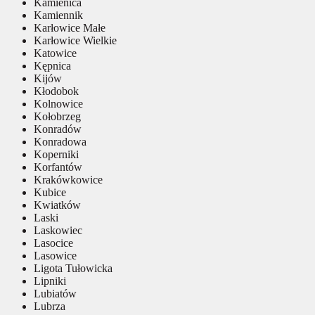
Kamienica
Kamiennik
Karłowice Małe
Karłowice Wielkie
Katowice
Kępnica
Kijów
Kłodobok
Kolnowice
Kołobrzeg
Konradów
Konradowa
Koperniki
Korfantów
Krakówkowice
Kubice
Kwiatków
Laski
Laskowiec
Lasocice
Lasowice
Ligota Tułowicka
Lipniki
Lubiatów
Lubrza