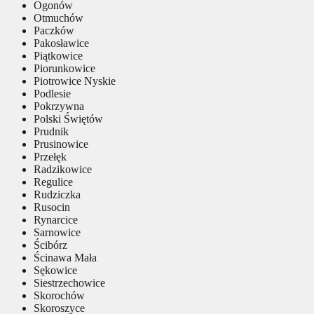
Ogonów
Otmuchów
Paczków
Pakosławice
Piątkowice
Piorunkowice
Piotrowice Nyskie
Podlesie
Pokrzywna
Polski Świętów
Prudnik
Prusinowice
Przełęk
Radzikowice
Regulice
Rudziczka
Rusocin
Rynarcice
Sarnowice
Ścibórz
Ścinawa Mała
Sękowice
Siestrzechowice
Skorochów
Skoroszyce