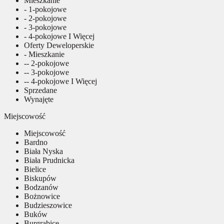
Mieszkanie
- 1-pokojowe
- 2-pokojowe
- 3-pokojowe
- 4-pokojowe I Więcej
Oferty Deweloperskie
- Mieszkanie
-- 2-pokojowe
-- 3-pokojowe
-- 4-pokojowe I Więcej
Sprzedane
Wynajęte
Miejscowość
Miejscowość
Bardno
Biała Nyska
Biała Prudnicka
Bielice
Biskupów
Bodzanów
Bożnowice
Budzieszowice
Buków
Burgrabice