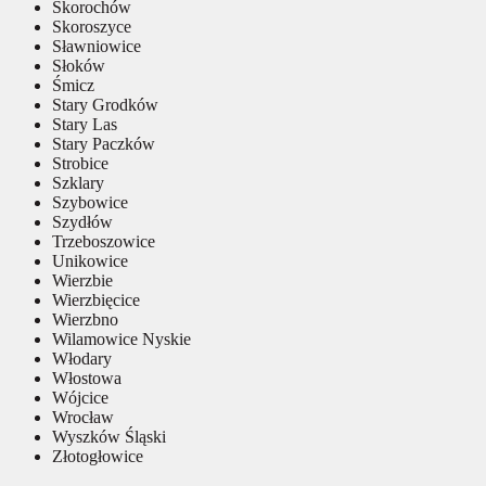
Skorochów
Skoroszyce
Sławniowice
Słoków
Śmicz
Stary Grodków
Stary Las
Stary Paczków
Strobice
Szklary
Szybowice
Szydłów
Trzeboszowice
Unikowice
Wierzbie
Wierzbięcice
Wierzbno
Wilamowice Nyskie
Włodary
Włostowa
Wójcice
Wrocław
Wyszków Śląski
Złotogłowice