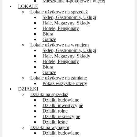
Mieszkania 4-pokojowe i więcej
LOKALE
Lokale użytkowe na sprzedaż
Sklep, Gastronomia, Usługi
Hale, Magazyny, Składy
Hotele, Pensjonaty
Biura
Garaże
Lokale użytkowe na wynajem
Sklep, Gastronomia, Usługi
Hale, Magazyny, Składy
Hotele, Pensjonaty
Biura
Garaże
Lokale użytkowe na zamianę
Pokaż wszystkie oferty
DZIAŁKI
Działki na sprzedaż
Działki budowlane
Działki inwestycyjne
Działki rolne
Działki rekreacyjne
Działki leśne
Działki na wynajem
Działki budowlane