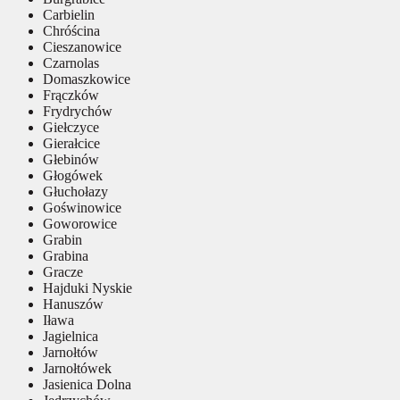
Carbielin
Chróścina
Cieszanowice
Czarnolas
Domaszkowice
Frączków
Frydrychów
Giełczyce
Gierałcice
Głebinów
Głogówek
Głuchołazy
Goświnowice
Goworowice
Grabin
Grabina
Gracze
Hajduki Nyskie
Hanuszów
Iława
Jagielnica
Jarnołtów
Jarnołtówek
Jasienica Dolna