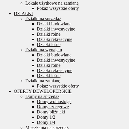
Lokale użytkowe na zamianę
Pokaż wszystkie oferty
DZIAŁKI
Działki na sprzedaż
Działki budowlane
Działki inwestycyjne
Działki rolne
Działki rekreacyjne
Działki leśne
Działki na wynajem
Działki budowlane
Działki inwestycyjne
Działki rolne
Działki rekreacyjne
Działki leśne
Działki na zamianę
Pokaż wszystkie oferty
OFERTY DEWELOPERSKIE
Domy na sprzedaż
Domy wolnostojąc
Domy szeregowe
Domy bliźniaki
Domy 1/2
Domy 1/4
Mieszkania na sprzedaż