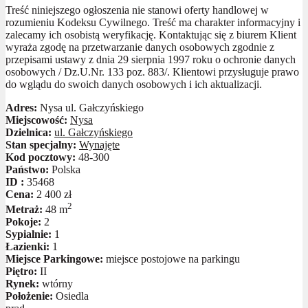
Treść niniejszego ogłoszenia nie stanowi oferty handlowej w
rozumieniu Kodeksu Cywilnego. Treść ma charakter informacyjny i
zalecamy ich osobistą weryfikację. Kontaktując się z biurem Klient
wyraża zgodę na przetwarzanie danych osobowych zgodnie z
przepisami ustawy z dnia 29 sierpnia 1997 roku o ochronie danych
osobowych / Dz.U.Nr. 133 poz. 883/. Klientowi przysługuje prawo
do wglądu do swoich danych osobowych i ich aktualizacji.
Adres:
Nysa ul. Gałczyńskiego
Miejscowość:
Nysa
Dzielnica:
ul. Gałczyńskiego
Stan specjalny:
Wynajęte
Kod pocztowy:
48-300
Państwo:
Polska
ID :
35468
Cena:
2 400 zł
2
Metraż:
48 m
Pokoje:
2
Sypialnie:
1
Łazienki:
1
Miejsce Parkingowe:
miejsce postojowe na parkingu
Piętro:
II
Rynek:
wtórny
Położenie:
Osiedla