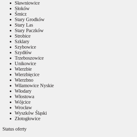
Sławniowice
Słoków
Śmicz
Stary Grodków
Stary Las
Stary Paczków
Strobice
Szklary
Szybowice
Szydłów
Trzeboszowice
Unikowice
Wierzbie
Wierzbięcice
Wierzbno
Wilamowice Nyskie
Włodary
Włostowa
Wójcice
Wrocław
Wyszków Śląski
Złotogłowice
Status oferty