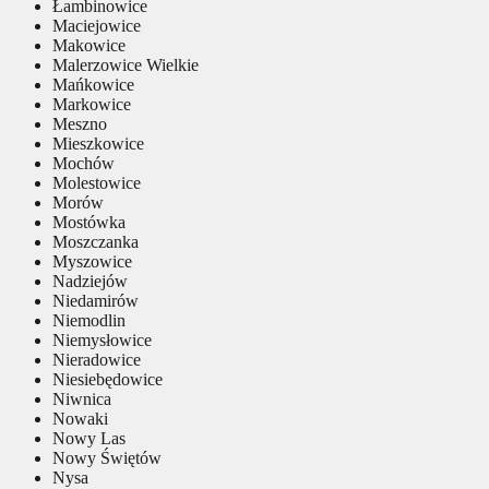
Łambinowice
Maciejowice
Makowice
Malerzowice Wielkie
Mańkowice
Markowice
Meszno
Mieszkowice
Mochów
Molestowice
Morów
Mostówka
Moszczanka
Myszowice
Nadziejów
Niedamirów
Niemodlin
Niemysłowice
Nieradowice
Niesiebędowice
Niwnica
Nowaki
Nowy Las
Nowy Świętów
Nysa