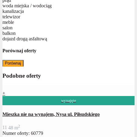
prąd
woda miejska / wodociąg
kanalizacja
telewizor
meble
salon
balkon
dojazd drogą asfaltową
Porównaj oferty
Porównaj
Podobne oferty
+
wynajęte
Mieszka nie na wynajem, Nysa ul. Piłsudskiego
2
1
1
48 m
Numer oferty: 60779