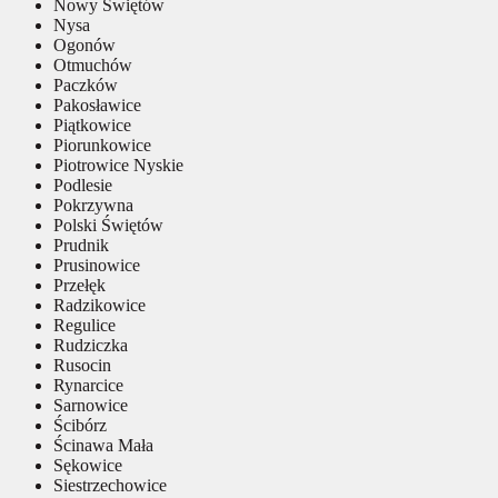
Nowy Świętów
Nysa
Ogonów
Otmuchów
Paczków
Pakosławice
Piątkowice
Piorunkowice
Piotrowice Nyskie
Podlesie
Pokrzywna
Polski Świętów
Prudnik
Prusinowice
Przełęk
Radzikowice
Regulice
Rudziczka
Rusocin
Rynarcice
Sarnowice
Ścibórz
Ścinawa Mała
Sękowice
Siestrzechowice