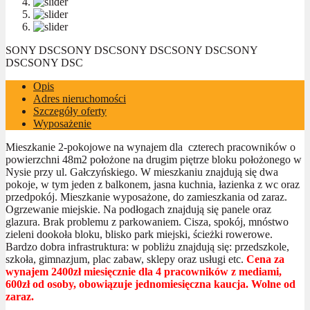
SONY DSC
SONY DSC
SONY DSC
SONY DSC
SONY
DSC
SONY DSC
Opis
Adres nieruchomości
Szczegóły oferty
Wyposażenie
Mieszkanie 2-pokojowe na wynajem dla czterech pracowników o
powierzchni 48m2 położone na drugim piętrze bloku położonego w
Nysie przy ul. Gałczyńskiego. W mieszkaniu znajdują się dwa
pokoje, w tym jeden z balkonem, jasna kuchnia, łazienka z wc oraz
przedpokój. Mieszkanie wyposażone, do zamieszkania od zaraz.
Ogrzewanie miejskie. Na podłogach znajdują się panele oraz
glazura. Brak problemu z parkowaniem. Cisza, spokój, mnóstwo
zieleni dookoła bloku, blisko park miejski, ścieżki rowerowe.
Bardzo dobra infrastruktura: w pobliżu znajdują się: przedszkole,
szkoła, gimnazjum, plac zabaw, sklepy oraz usługi etc.
Cena za
wynajem 2400zł miesięcznie dla 4 pracowników z mediami,
600zł od osoby, obowiązuje jednomiesięczna kaucja. Wolne od
zaraz.