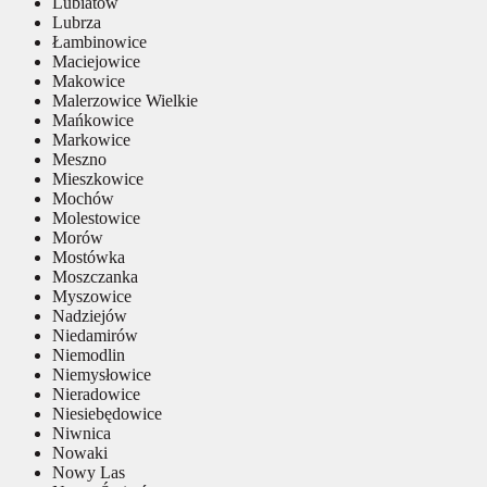
Lubiatów
Lubrza
Łambinowice
Maciejowice
Makowice
Malerzowice Wielkie
Mańkowice
Markowice
Meszno
Mieszkowice
Mochów
Molestowice
Morów
Mostówka
Moszczanka
Myszowice
Nadziejów
Niedamirów
Niemodlin
Niemysłowice
Nieradowice
Niesiebędowice
Niwnica
Nowaki
Nowy Las