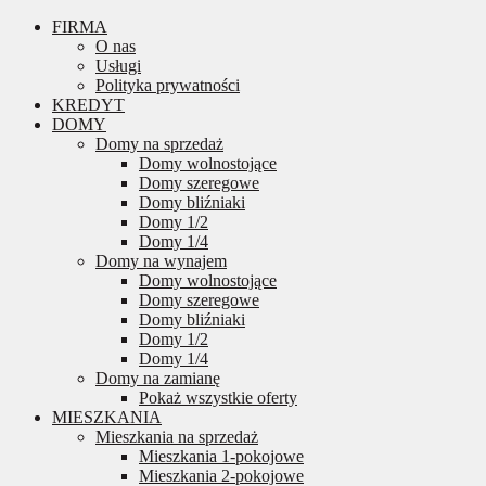
FIRMA
O nas
Usługi
Polityka prywatności
KREDYT
DOMY
Domy na sprzedaż
Domy wolnostojące
Domy szeregowe
Domy bliźniaki
Domy 1/2
Domy 1/4
Domy na wynajem
Domy wolnostojące
Domy szeregowe
Domy bliźniaki
Domy 1/2
Domy 1/4
Domy na zamianę
Pokaż wszystkie oferty
MIESZKANIA
Mieszkania na sprzedaż
Mieszkania 1-pokojowe
Mieszkania 2-pokojowe