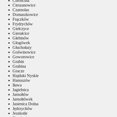
Chróścina
Cieszanowice
Czarnolas
Domaszkowice
Frączków
Frydrychów
Giełczyce
Gierałcice
Głebinów
Głogówek
Głuchołazy
Goświnowice
Goworowice
Grabin
Grabina
Gracze
Hajduki Nyskie
Hanuszów
Iława
Jagielnica
Jarnołtów
Jarnołtówek
Jasienica Dolna
Jędrzychów
Jeszkotle