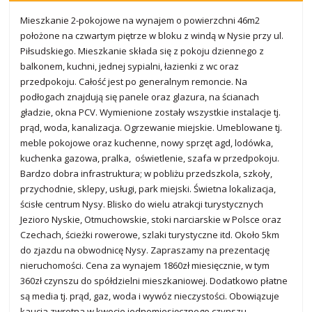
Mieszkanie 2-pokojowe na wynajem o powierzchni 46m2
położone na czwartym piętrze w bloku z windą w Nysie przy ul.
Piłsudskiego. Mieszkanie składa się z pokoju dziennego z
balkonem, kuchni, jednej sypialni, łazienki z wc oraz
przedpokoju. Całość jest po generalnym remoncie. Na
podłogach znajdują się panele oraz glazura, na ścianach
gładzie, okna PCV. Wymienione zostały wszystkie instalacje tj.
prąd, woda, kanalizacja. Ogrzewanie miejskie. Umeblowane tj.
meble pokojowe oraz kuchenne, nowy sprzęt agd, lodówka,
kuchenka gazowa, pralka, oświetlenie, szafa w przedpokoju.
Bardzo dobra infrastruktura; w pobliżu przedszkola, szkoły,
przychodnie, sklepy, usługi, park miejski. Świetna lokalizacja,
ścisłe centrum Nysy. Blisko do wielu atrakcji turystycznych
Jezioro Nyskie, Otmuchowskie, stoki narciarskie w Polsce oraz
Czechach, ścieżki rowerowe, szlaki turystyczne itd. Około 5km
do zjazdu na obwodnicę Nysy. Zapraszamy na prezentację
nieruchomości. Cena za wynajem 1860zł miesięcznie, w tym
360zł czynszu do spółdzielni mieszkaniowej. Dodatkowo płatne
są media tj. prąd, gaz, woda i wywóz nieczystości. Obowiązuje
kaucja zwrotna w kwocie jednomiesięcznego czynszu.