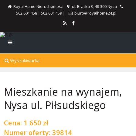
Royal Home Nieruchomości
ul. Bracka 3, 48-300 Nysa
502 601 458
|
502 601 459
|
biuro@royalhome24.pl
Wyszukiwarka
Mieszkanie na wynajem,
Nysa ul. Piłsudskiego
Cena:
1 650 zł
Numer oferty: 39814