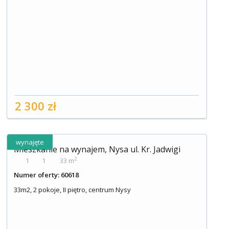
2 300 zł
wynajęte
Mieszkanie na wynajem, Nysa ul. Kr. Jadwigi
2
1
1
33 m
Numer oferty: 60618
33m2, 2 pokoje, II piętro, centrum Nysy