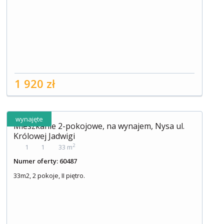
1 920 zł
wynajęte
Mieszkanie 2-pokojowe, na wynajem, Nysa ul.
Królowej Jadwigi
2
1
1
33 m
Numer oferty: 60487
33m2, 2 pokoje, II piętro.