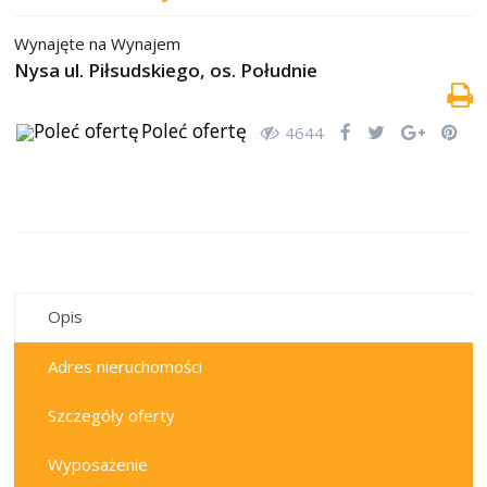
Wynajęte
na
Wynajem
Nysa ul. Piłsudskiego,
os. Południe
Poleć ofertę
4644
wynajęte
Opis
Adres nieruchomości
Szczegóły oferty
Wyposażenie