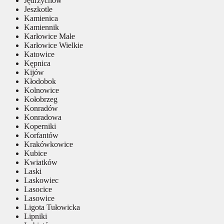
Jędrzychów
Jeszkotle
Kamienica
Kamiennik
Karłowice Małe
Karłowice Wielkie
Katowice
Kępnica
Kijów
Kłodobok
Kolnowice
Kołobrzeg
Konradów
Konradowa
Koperniki
Korfantów
Krakówkowice
Kubice
Kwiatków
Laski
Laskowiec
Lasocice
Lasowice
Ligota Tułowicka
Lipniki