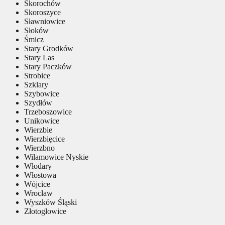
Skorochów
Skoroszyce
Sławniowice
Słoków
Śmicz
Stary Grodków
Stary Las
Stary Paczków
Strobice
Szklary
Szybowice
Szydłów
Trzeboszowice
Unikowice
Wierzbie
Wierzbięcice
Wierzbno
Wilamowice Nyskie
Włodary
Włostowa
Wójcice
Wrocław
Wyszków Śląski
Złotogłowice