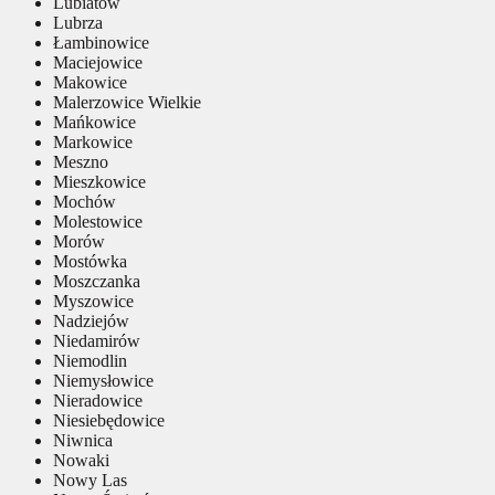
Lubiatów
Lubrza
Łambinowice
Maciejowice
Makowice
Malerzowice Wielkie
Mańkowice
Markowice
Meszno
Mieszkowice
Mochów
Molestowice
Morów
Mostówka
Moszczanka
Myszowice
Nadziejów
Niedamirów
Niemodlin
Niemysłowice
Nieradowice
Niesiebędowice
Niwnica
Nowaki
Nowy Las