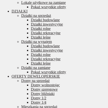
Lokale użytkowe na zamianę
Pokaż wszystkie oferty
DZIAŁKI
Działki na sprzedaż
Działki budowlane
Działki inwestycyjne
Działki rolne
Działki rekreacyjne
Działki leśne
Działki na wynajem
Działki budowlane
Działki inwestycyjne
Działki rolne
Działki rekreacyjne
Działki leśne
Działki na zamianę
Pokaż wszystkie oferty
OFERTY DEWELOPERSKIE
Domy na sprzedaż
Domy wolnostojąc
Domy szeregowe
Domy bliźniaki
Domy 1/2
Domy 1/4
Mieszkania na sprzedaż