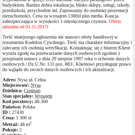
budynkiem. Bardzo dobra lokalizacja, blisko sklepy, usługi, szkoły,
przedszkola, przychodnie itd. Zapraszamy do osobistej prezentacji
nieruchomości. Cena za wynajem 1300zł plus media. Kaucja
zabezpieczająca w wysokości 1-miesięcznego czynszu.
Oferta
aktualna od 01.11.2017r
Treść niniejszego ogłoszenia nie stanowi oferty handlowej w
rozumieniu Kodeksu Cywilnego. Treść ma charakter informacyjny i
zalecamy ich osobistą weryfikację. Kontaktując się z biurem Klient
wyraża zgodę na przetwarzanie danych osobowych zgodnie z
przepisami ustawy z dnia 29 sierpnia 1997 roku o ochronie danych
osobowych / Dz.U.Nr. 133 poz. 883/. Klientowi przysługuje prawo
do wglądu do swoich danych osobowych i ich aktualizacji.
Adres:
Nysa ul. Celna
Miejscowość:
Nysa
Dzielnica:
Centrum
Stan specjalny:
Wynajęte
Kod pocztowy:
48-300
Państwo:
Polska
ID :
27430
Cena:
1 300 zł
2
Metraż:
48 m
Pokoje:
2