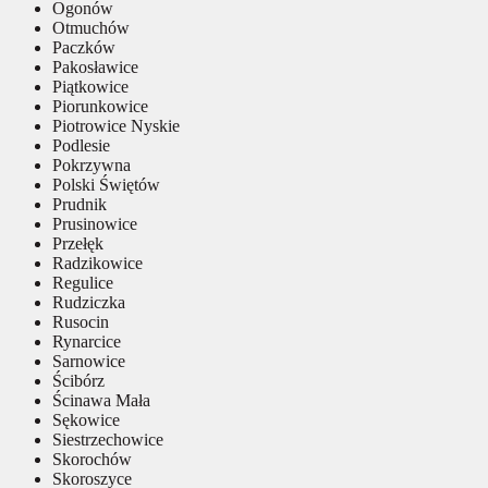
Ogonów
Otmuchów
Paczków
Pakosławice
Piątkowice
Piorunkowice
Piotrowice Nyskie
Podlesie
Pokrzywna
Polski Świętów
Prudnik
Prusinowice
Przełęk
Radzikowice
Regulice
Rudziczka
Rusocin
Rynarcice
Sarnowice
Ścibórz
Ścinawa Mała
Sękowice
Siestrzechowice
Skorochów
Skoroszyce