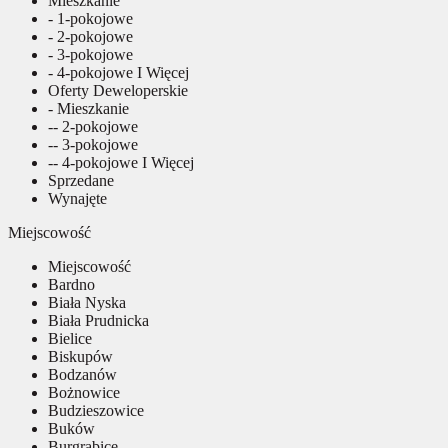
Mieszkanie
- 1-pokojowe
- 2-pokojowe
- 3-pokojowe
- 4-pokojowe I Więcej
Oferty Deweloperskie
- Mieszkanie
-- 2-pokojowe
-- 3-pokojowe
-- 4-pokojowe I Więcej
Sprzedane
Wynajęte
Miejscowość
Miejscowość
Bardno
Biała Nyska
Biała Prudnicka
Bielice
Biskupów
Bodzanów
Bożnowice
Budzieszowice
Buków
Burgrabice