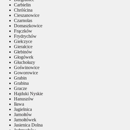
Carbielin
Chróścina
Cieszanowice
Czarnolas
Domaszkowice
Frączków
Frydrychów
Giełczyce
Gierałcice
Głebinów
Głogówek
Głuchołazy
Goświnowice
Goworowice
Grabin
Grabina
Gracze
Hajduki Nyskie
Hanuszów
Iława
Jagielnica
Jarnołtów
Jarnołtówek
Jasienica Dolna