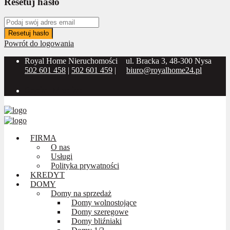
Resetuj hasło
Resetuj hasło
Powrót do logowania
Royal Home Nieruchomości
ul. Bracka 3, 48-300 Nysa
502 601 458
|
502 601 459
|
biuro@royalhome24.pl
Social Media:
FIRMA
O nas
Usługi
Polityka prywatności
KREDYT
DOMY
Domy na sprzedaż
Domy wolnostojące
Domy szeregowe
Domy bliźniaki