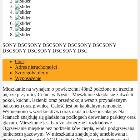
SONY DSC
SONY DSC
SONY DSC
SONY DSC
SONY
DSC
SONY DSC
SONY DSC
SONY DSC
Opis
Adres nieruchomości
Szczegóły oferty
Wyposażenie
Mieszkanie na wynajem o powierzchni 48m2 położone na trzecim
piętrze przy ulicy Celnej w Nysie. Mieszkanie składa się z dwóch
pokoi, kuchni, łazienki oraz przedpokoju wraz z przynależnym
balkonem oraz piwnicą. Całość jest po kapitalnym remoncie.
Wymieniono wszystkie drzwi oraz okna a także instalacje. Na
ścianach znajdują się gładzie na podłogach drewniane parkiety oraz
glazura. Mieszkanie jest bardzo słoneczne i rozkładowe.
Ogrzewanie miejskie bez podzielników ciepła, woda podgrzewana
junkersem gazowym. W mieszkaniu znajduje się umeblowana i
wyposażona w sprzęt AGD kuchnia. Miejsca parkingowe przed