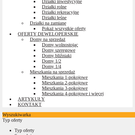
Działki inwestycyjne
Działki rolne
Działki rekreacyjne
Działki leśne
Działki na zamianę
Pokaż wszystkie oferty
OFERTY DEWELOPERSKIE
Domy na sprzedaż
Domy wolnostojąc
Domy szeregowe
Domy bliźniaki
Domy 1/2
Domy 1/4
Mieszkania na sprzedaż
Mieszkania 1-pokojowe
Mieszkania 2-pokojowe
Mieszkania 3-pokojowe
Mieszkania 4-pokojowe i więcej
ARTYKUŁY
KONTAKT
Wyszukiwarka
Typ oferty
Typ oferty