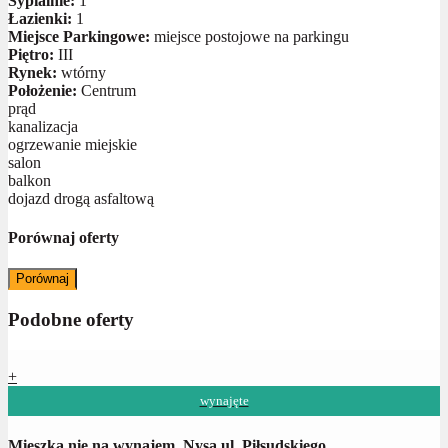
Sypialnie:
1
Łazienki:
1
Miejsce Parkingowe:
miejsce postojowe na parkingu
Piętro:
III
Rynek:
wtórny
Położenie:
Centrum
prąd
kanalizacja
ogrzewanie miejskie
salon
balkon
dojazd drogą asfaltową
Porównaj oferty
Porównaj
Podobne oferty
+
wynajęte
Mieszka nie na wynajem, Nysa ul. Piłsudskiego