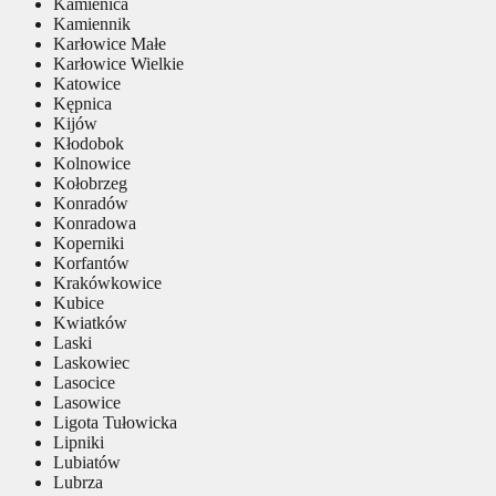
Kamienica
Kamiennik
Karłowice Małe
Karłowice Wielkie
Katowice
Kępnica
Kijów
Kłodobok
Kolnowice
Kołobrzeg
Konradów
Konradowa
Koperniki
Korfantów
Krakówkowice
Kubice
Kwiatków
Laski
Laskowiec
Lasocice
Lasowice
Ligota Tułowicka
Lipniki
Lubiatów
Lubrza