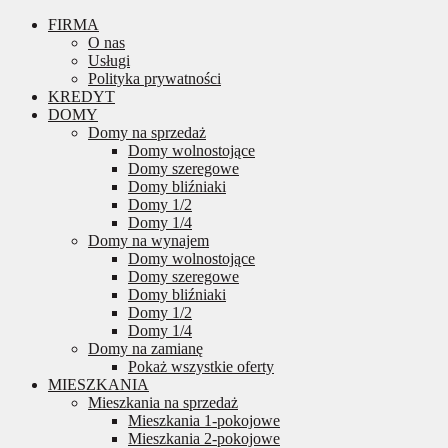
FIRMA
O nas
Usługi
Polityka prywatności
KREDYT
DOMY
Domy na sprzedaż
Domy wolnostojące
Domy szeregowe
Domy bliźniaki
Domy 1/2
Domy 1/4
Domy na wynajem
Domy wolnostojące
Domy szeregowe
Domy bliźniaki
Domy 1/2
Domy 1/4
Domy na zamianę
Pokaż wszystkie oferty
MIESZKANIA
Mieszkania na sprzedaż
Mieszkania 1-pokojowe
Mieszkania 2-pokojowe