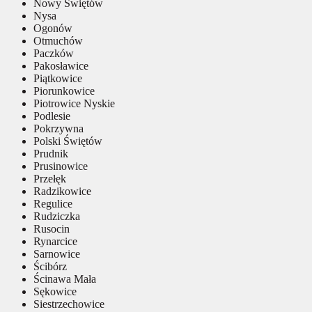
Nowy Świętów
Nysa
Ogonów
Otmuchów
Paczków
Pakosławice
Piątkowice
Piorunkowice
Piotrowice Nyskie
Podlesie
Pokrzywna
Polski Świętów
Prudnik
Prusinowice
Przełęk
Radzikowice
Regulice
Rudziczka
Rusocin
Rynarcice
Sarnowice
Ścibórz
Ścinawa Mała
Sękowice
Siestrzechowice