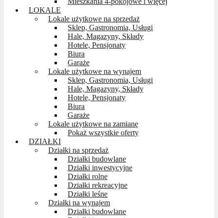
Mieszkania 4-pokojowe i więcej
LOKALE
Lokale użytkowe na sprzedaż
Sklep, Gastronomia, Usługi
Hale, Magazyny, Składy
Hotele, Pensjonaty
Biura
Garaże
Lokale użytkowe na wynajem
Sklep, Gastronomia, Usługi
Hale, Magazyny, Składy
Hotele, Pensjonaty
Biura
Garaże
Lokale użytkowe na zamianę
Pokaż wszystkie oferty
DZIAŁKI
Działki na sprzedaż
Działki budowlane
Działki inwestycyjne
Działki rolne
Działki rekreacyjne
Działki leśne
Działki na wynajem
Działki budowlane