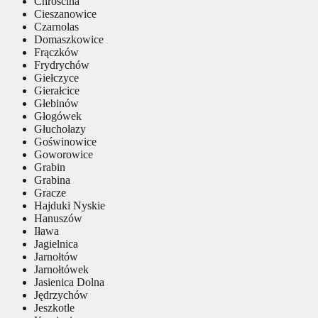
Chróścina
Cieszanowice
Czarnolas
Domaszkowice
Frączków
Frydrychów
Giełczyce
Gierałcice
Głebinów
Głogówek
Głuchołazy
Goświnowice
Goworowice
Grabin
Grabina
Gracze
Hajduki Nyskie
Hanuszów
Iława
Jagielnica
Jarnołtów
Jarnołtówek
Jasienica Dolna
Jędrzychów
Jeszkotle