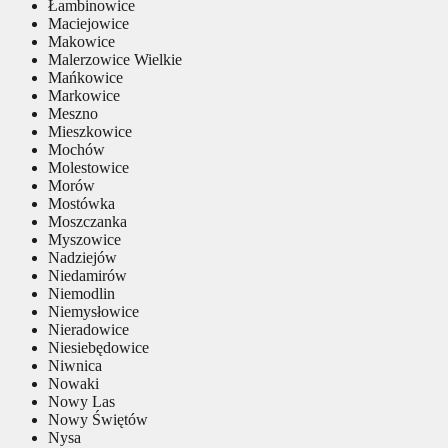
Łambinowice
Maciejowice
Makowice
Malerzowice Wielkie
Mańkowice
Markowice
Meszno
Mieszkowice
Mochów
Molestowice
Morów
Mostówka
Moszczanka
Myszowice
Nadziejów
Niedamirów
Niemodlin
Niemysłowice
Nieradowice
Niesiebędowice
Niwnica
Nowaki
Nowy Las
Nowy Świętów
Nysa