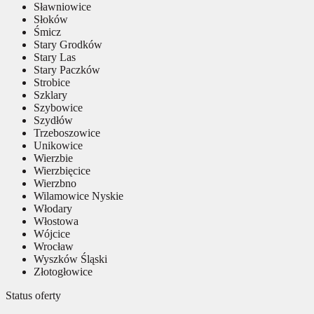
Sławniowice
Słoków
Śmicz
Stary Grodków
Stary Las
Stary Paczków
Strobice
Szklary
Szybowice
Szydłów
Trzeboszowice
Unikowice
Wierzbie
Wierzbięcice
Wierzbno
Wilamowice Nyskie
Włodary
Włostowa
Wójcice
Wrocław
Wyszków Śląski
Złotogłowice
Status oferty