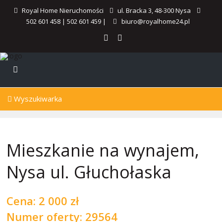
Royal Home Nieruchomości
ul. Bracka 3, 48-300 Nysa
502 601 458
|
502 601 459
|
biuro@royalhome24.pl
Wyszukiwarka
Mieszkanie na wynajem,
Nysa ul. Głuchołaska
Cena:
2 000 zł
Numer oferty: 29564