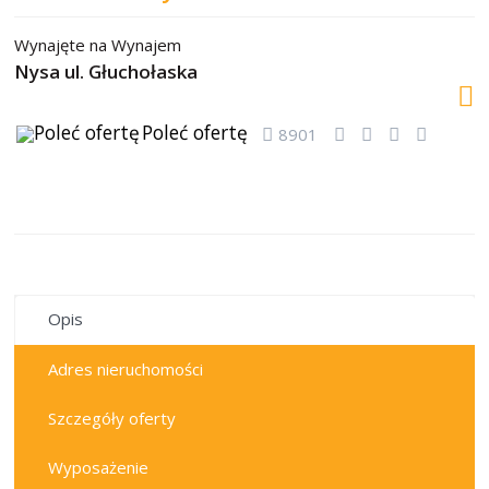
Wynajęte
na
Wynajem
Nysa ul. Głuchołaska
Poleć ofertę
8901
wynajęte
Opis
Adres nieruchomości
Szczegóły oferty
Wyposażenie