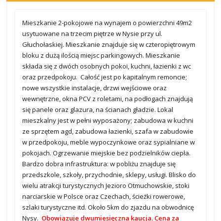
Mieszkanie 2-pokojowe na wynajem o powierzchni 49m2
usytuowane na trzecim piętrze w Nysie przy ul.
Głuchołaskiej. Mieszkanie znajduje się w czteropiętrowym
bloku z dużą ilością miejsc parkingowych. Mieszkanie
składa się z dwóch osobnych pokoi, kuchni, łazienki z wc
oraz przedpokoju. Całość jest po kapitalnym remoncie;
nowe wszystkie instalacje, drzwi wejściowe oraz
wewnętrzne, okna PCV z roletami, na podłogach znajdują
się panele oraz glazura, na ścianach gładzie. Lokal
mieszkalny jest w pełni wyposażony; zabudowa w kuchni
ze sprzętem agd, zabudowa łazienki, szafa w zabudowie
w przedpokoju, meble wypoczynkowe oraz sypialniane w
pokojach. Ogrzewanie miejskie bez podzielników ciepła.
Bardzo dobra infrastruktura: w pobliżu znajduje się
przedszkole, szkoły, przychodnie, sklepy, usługi. Blisko do
wielu atrakcji turystycznych Jezioro Otmuchowskie, stoki
narciarskie w Polsce oraz Czechach, ścieżki rowerowe,
szlaki turystyczne itd. Około 5km do zjazdu na obwodnicę
Nysy.
Obowiązuje dwumiesięczna kaucja. Cena za