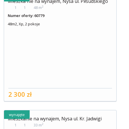
Mieszka nie na wynajem, Nysa ul. Piłsudskiego
2
1
1
48 m
Numer oferty: 60779
48m2, Xp, 2 pokoje
2 300 zł
wynajęte
Mieszkanie na wynajem, Nysa ul. Kr. Jadwigi
2
1
1
33 m