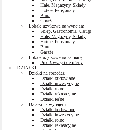
Hale, Magazyny, Składy
Hotele, Pensjonaty
Biura
Garaże
Lokale użytkowe na wynajem
Sklep, Gastronomia, Usługi
Hale, Magazyny, Składy
Hotele, Pensjonaty
Biura
Garaże
Lokale użytkowe na zamianę
Pokaż wszystkie oferty
DZIAŁKI
Działki na sprzedaż
Działki budowlane
Działki inwestycyjne
Działki rolne
Działki rekreacyjne
Działki leśne
Działki na wynajem
Działki budowlane
Działki inwestycyjne
Działki rolne
Działki rekreacyjne