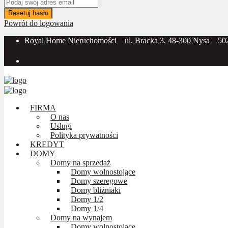
Resetuj hasło
Powrót do logowania
Royal Home Nieruchomości
ul. Bracka 3, 48-300 Nysa
50
Social Media:
FIRMA
O nas
Usługi
Polityka prywatności
KREDYT
DOMY
Domy na sprzedaż
Domy wolnostojące
Domy szeregowe
Domy bliźniaki
Domy 1/2
Domy 1/4
Domy na wynajem
Domy wolnostojące