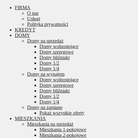
FIRMA
O nas
Usługi
Polityka prywatności
KREDYT
DOMY
Domy na sprzedaż
Domy wolnostojące
Domy szeregowe
Domy bliźniaki
Domy 1/2
Domy 1/4
Domy na wynajem
Domy wolnostojące
Domy szeregowe
Domy bliźniaki
Domy 1/2
Domy 1/4
Domy na zamianę
Pokaż wszystkie oferty
MIESZKANIA
Mieszkania na sprzedaż
Mieszkania 1-pokojowe
Mieszkania 2-pokojowe