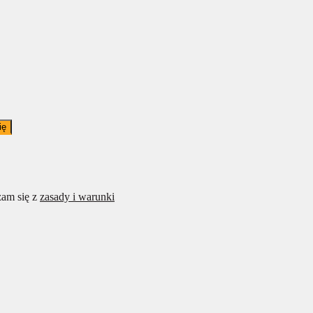
ię
am się z
zasady i warunki