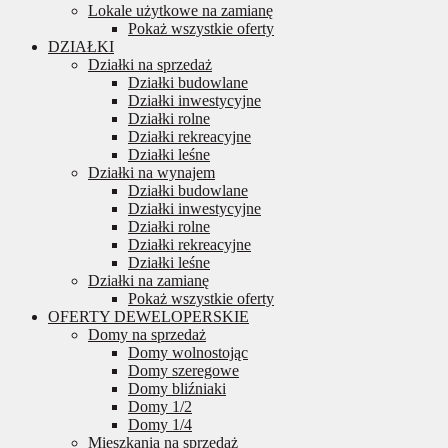
Lokale użytkowe na zamianę
Pokaż wszystkie oferty
DZIAŁKI
Działki na sprzedaż
Działki budowlane
Działki inwestycyjne
Działki rolne
Działki rekreacyjne
Działki leśne
Działki na wynajem
Działki budowlane
Działki inwestycyjne
Działki rolne
Działki rekreacyjne
Działki leśne
Działki na zamianę
Pokaż wszystkie oferty
OFERTY DEWELOPERSKIE
Domy na sprzedaż
Domy wolnostojąc
Domy szeregowe
Domy bliźniaki
Domy 1/2
Domy 1/4
Mieszkania na sprzedaż