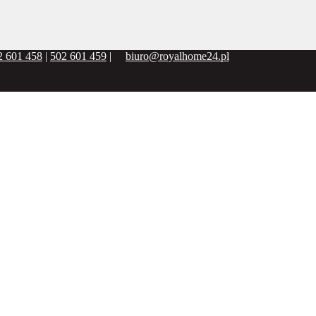
2 601 458
|
502 601 459
|
biuro@royalhome24.pl