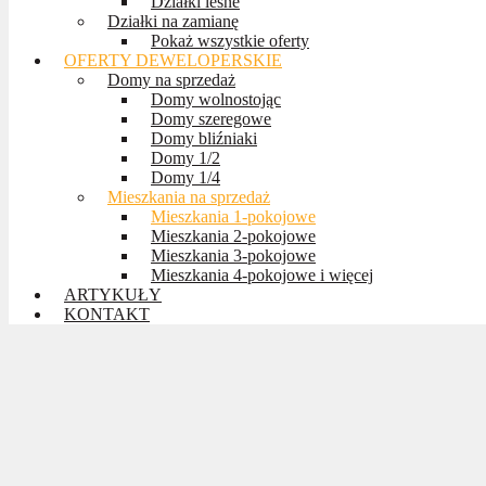
Działki leśne
Działki na zamianę
Pokaż wszystkie oferty
OFERTY DEWELOPERSKIE
Domy na sprzedaż
Domy wolnostojąc
Domy szeregowe
Domy bliźniaki
Domy 1/2
Domy 1/4
Mieszkania na sprzedaż
Mieszkania 1-pokojowe
Mieszkania 2-pokojowe
Mieszkania 3-pokojowe
Mieszkania 4-pokojowe i więcej
ARTYKUŁY
KONTAKT