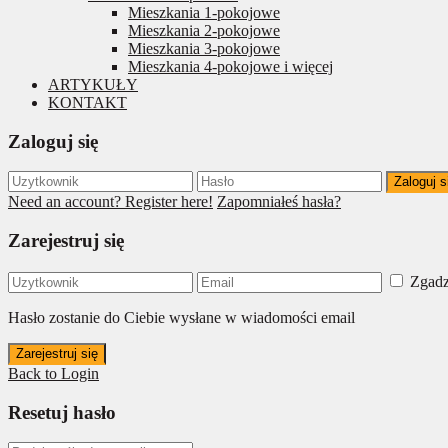
Mieszkania 1-pokojowe
Mieszkania 2-pokojowe
Mieszkania 3-pokojowe
Mieszkania 4-pokojowe i więcej
ARTYKUŁY
KONTAKT
Zaloguj się
Zaloguj s
Need an account? Register here!
Zapomniałeś hasła?
Zarejestruj się
Zgadz
Hasło zostanie do Ciebie wysłane w wiadomości email
Zarejestruj się
Back to Login
Resetuj hasło