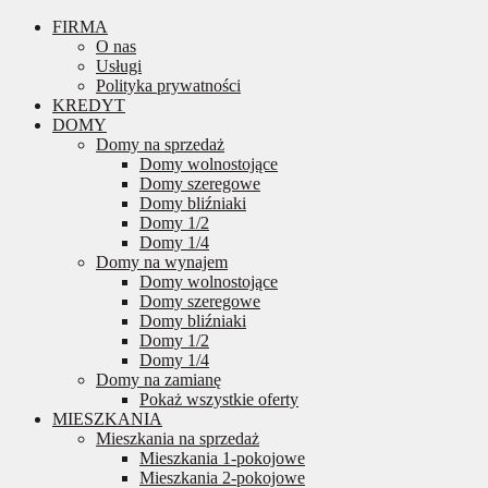
FIRMA
O nas
Usługi
Polityka prywatności
KREDYT
DOMY
Domy na sprzedaż
Domy wolnostojące
Domy szeregowe
Domy bliźniaki
Domy 1/2
Domy 1/4
Domy na wynajem
Domy wolnostojące
Domy szeregowe
Domy bliźniaki
Domy 1/2
Domy 1/4
Domy na zamianę
Pokaż wszystkie oferty
MIESZKANIA
Mieszkania na sprzedaż
Mieszkania 1-pokojowe
Mieszkania 2-pokojowe