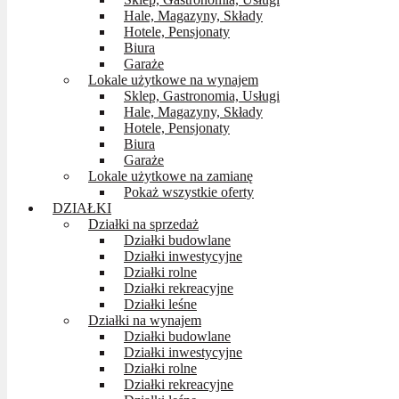
Hale, Magazyny, Składy
Hotele, Pensjonaty
Biura
Garaże
Lokale użytkowe na wynajem
Sklep, Gastronomia, Usługi
Hale, Magazyny, Składy
Hotele, Pensjonaty
Biura
Garaże
Lokale użytkowe na zamianę
Pokaż wszystkie oferty
DZIAŁKI
Działki na sprzedaż
Działki budowlane
Działki inwestycyjne
Działki rolne
Działki rekreacyjne
Działki leśne
Działki na wynajem
Działki budowlane
Działki inwestycyjne
Działki rolne
Działki rekreacyjne