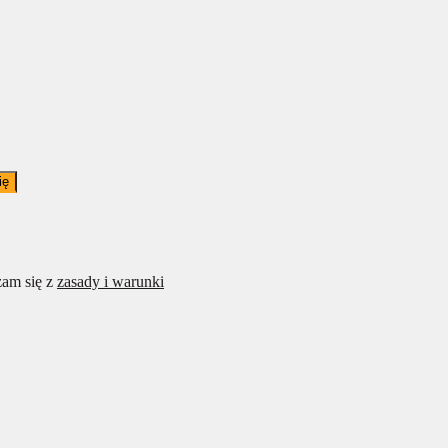
ię
am się z
zasady i warunki