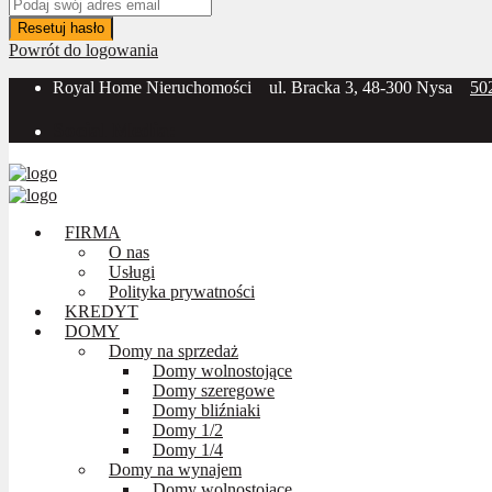
Resetuj hasło
Powrót do logowania
Royal Home Nieruchomości
ul. Bracka 3, 48-300 Nysa
50
Social Media:
FIRMA
O nas
Usługi
Polityka prywatności
KREDYT
DOMY
Domy na sprzedaż
Domy wolnostojące
Domy szeregowe
Domy bliźniaki
Domy 1/2
Domy 1/4
Domy na wynajem
Domy wolnostojące