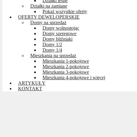
Działki leśne
Działki na zamianę
Pokaż wszystkie oferty
OFERTY DEWELOPERSKIE
Domy na sprzedaż
Domy wolnostojąc
Domy szeregowe
Domy bliźniaki
Domy 1/2
Domy 1/4
Mieszkania na sprzedaż
Mieszkania 1-pokojowe
Mieszkania 2-pokojowe
Mieszkania 3-pokojowe
Mieszkania 4-pokojowe i więcej
ARTYKUŁY
KONTAKT