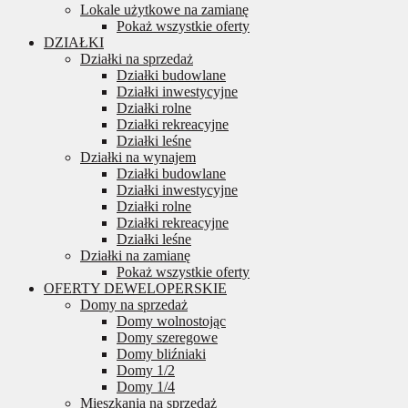
Lokale użytkowe na zamianę
Pokaż wszystkie oferty
DZIAŁKI
Działki na sprzedaż
Działki budowlane
Działki inwestycyjne
Działki rolne
Działki rekreacyjne
Działki leśne
Działki na wynajem
Działki budowlane
Działki inwestycyjne
Działki rolne
Działki rekreacyjne
Działki leśne
Działki na zamianę
Pokaż wszystkie oferty
OFERTY DEWELOPERSKIE
Domy na sprzedaż
Domy wolnostojąc
Domy szeregowe
Domy bliźniaki
Domy 1/2
Domy 1/4
Mieszkania na sprzedaż