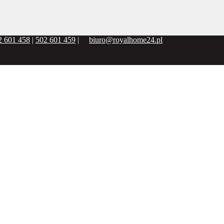
2 601 458
|
502 601 459
|
biuro@royalhome24.pl