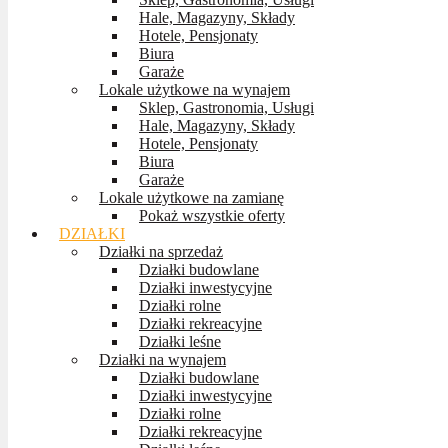
Hale, Magazyny, Składy
Hotele, Pensjonaty
Biura
Garaże
Lokale użytkowe na wynajem
Sklep, Gastronomia, Usługi
Hale, Magazyny, Składy
Hotele, Pensjonaty
Biura
Garaże
Lokale użytkowe na zamianę
Pokaż wszystkie oferty
DZIAŁKI
Działki na sprzedaż
Działki budowlane
Działki inwestycyjne
Działki rolne
Działki rekreacyjne
Działki leśne
Działki na wynajem
Działki budowlane
Działki inwestycyjne
Działki rolne
Działki rekreacyjne