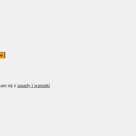
ię
am się z
zasady i warunki