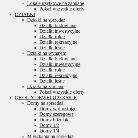
Lokale użytkowe na zamianę
Pokaż wszystkie oferty
DZIAŁKI
Działki na sprzedaż
Działki budowlane
Działki inwestycyjne
Działki rolne
Działki rekreacyjne
Działki leśne
Działki na wynajem
Działki budowlane
Działki inwestycyjne
Działki rolne
Działki rekreacyjne
Działki leśne
Działki na zamianę
Pokaż wszystkie oferty
OFERTY DEWELOPERSKIE
Domy na sprzedaż
Domy wolnostojąc
Domy szeregowe
Domy bliźniaki
Domy 1/2
Domy 1/4
Mieszkania na sprzedaż