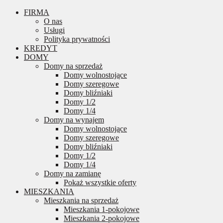
FIRMA
O nas
Usługi
Polityka prywatności
KREDYT
DOMY
Domy na sprzedaż
Domy wolnostojące
Domy szeregowe
Domy bliźniaki
Domy 1/2
Domy 1/4
Domy na wynajem
Domy wolnostojące
Domy szeregowe
Domy bliźniaki
Domy 1/2
Domy 1/4
Domy na zamianę
Pokaż wszystkie oferty
MIESZKANIA
Mieszkania na sprzedaż
Mieszkania 1-pokojowe
Mieszkania 2-pokojowe