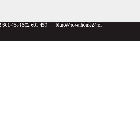
2 601 458
|
502 601 459
|
biuro@royalhome24.pl