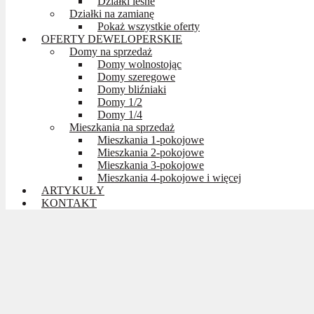
Działki leśne
Działki na zamianę
Pokaż wszystkie oferty
OFERTY DEWELOPERSKIE
Domy na sprzedaż
Domy wolnostojąc
Domy szeregowe
Domy bliźniaki
Domy 1/2
Domy 1/4
Mieszkania na sprzedaż
Mieszkania 1-pokojowe
Mieszkania 2-pokojowe
Mieszkania 3-pokojowe
Mieszkania 4-pokojowe i więcej
ARTYKUŁY
KONTAKT