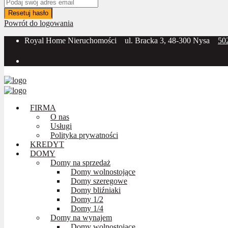
Resetuj hasło
Powrót do logowania
Royal Home Nieruchomości
ul. Bracka 3, 48-300 Nysa
50
Social Media:
FIRMA
O nas
Usługi
Polityka prywatności
KREDYT
DOMY
Domy na sprzedaż
Domy wolnostojące
Domy szeregowe
Domy bliźniaki
Domy 1/2
Domy 1/4
Domy na wynajem
Domy wolnostojące