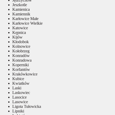
Jędrzychów
Jeszkotle
Kamienica
Kamiennik
Karłowice Małe
Karłowice Wielkie
Katowice
Kępnica
Kijów
Kłodobok
Kolnowice
Kołobrzeg
Konradów
Konradowa
Koperniki
Korfantów
Krakówkowice
Kubice
Kwiatków
Laski
Laskowiec
Lasocice
Lasowice
Ligota Tułowicka
Lipniki