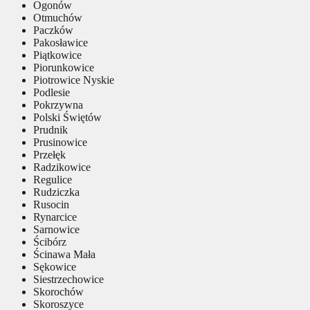
Ogonów
Otmuchów
Paczków
Pakosławice
Piątkowice
Piorunkowice
Piotrowice Nyskie
Podlesie
Pokrzywna
Polski Świętów
Prudnik
Prusinowice
Przełęk
Radzikowice
Regulice
Rudziczka
Rusocin
Rynarcice
Sarnowice
Ścibórz
Ścinawa Mała
Sękowice
Siestrzechowice
Skorochów
Skoroszyce