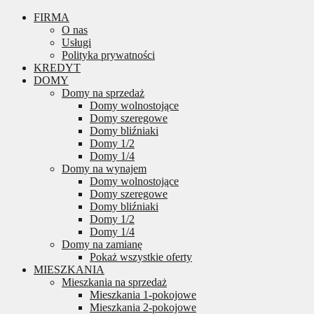
FIRMA
O nas
Usługi
Polityka prywatności
KREDYT
DOMY
Domy na sprzedaż
Domy wolnostojące
Domy szeregowe
Domy bliźniaki
Domy 1/2
Domy 1/4
Domy na wynajem
Domy wolnostojące
Domy szeregowe
Domy bliźniaki
Domy 1/2
Domy 1/4
Domy na zamianę
Pokaż wszystkie oferty
MIESZKANIA
Mieszkania na sprzedaż
Mieszkania 1-pokojowe
Mieszkania 2-pokojowe