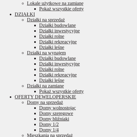
Lokale użytkowe na zamianę
Pokaż wszystkie oferty
DZIAŁKI
Działki na sprzedaż
Działki budowlane
Działki inwestycyjne
Działki rolne
Działki rekreacyjne
Działki leśne
Działki na wynajem
Działki budowlane
Działki inwestycyjne
Działki rolne
Działki rekreacyjne
Działki leśne
Działki na zamianę
Pokaż wszystkie oferty
OFERTY DEWELOPERSKIE
Domy na sprzedaż
Domy wolnostojąc
Domy szeregowe
Domy bliźniaki
Domy 1/2
Domy 1/4
Mieszkania na sprzedaż