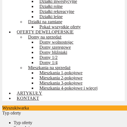
Działki inwestycyjne
Działki rolne
Działki rekreacyjne
Działki leśne
Działki na zamianę
Pokaż wszystkie oferty
OFERTY DEWELOPERSKIE
Domy na sprzedaż
Domy wolnostojąc
Domy szeregowe
Domy bliźniaki
Domy 1/2
Domy 1/4
Mieszkania na sprzedaż
Mieszkania 1-pokojowe
Mieszkania 2-pokojowe
Mieszkania 3-pokojowe
Mieszkania 4-pokojowe i więcej
ARTYKUŁY
KONTAKT
Wyszukiwarka
Typ oferty
Typ oferty