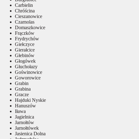
Carbielin
Chróścina
Cieszanowice
Czarnolas
Domaszkowice
Frączków
Frydrychów
Giełczyce
Gierałcice
Głebinów
Głogówek
Głuchołazy
Goświnowice
Goworowice
Grabin
Grabina
Gracze
Hajduki Nyskie
Hanuszów
Iława
Jagielnica
Jarnołtów
Jarnołtówek
Jasienica Dolna