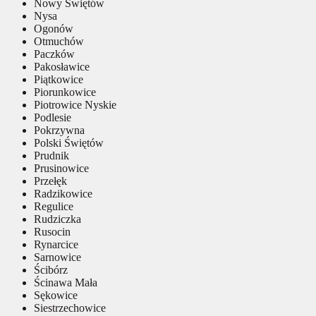
Nowy Świętów
Nysa
Ogonów
Otmuchów
Paczków
Pakosławice
Piątkowice
Piorunkowice
Piotrowice Nyskie
Podlesie
Pokrzywna
Polski Świętów
Prudnik
Prusinowice
Przełęk
Radzikowice
Regulice
Rudziczka
Rusocin
Rynarcice
Sarnowice
Ścibórz
Ścinawa Mała
Sękowice
Siestrzechowice