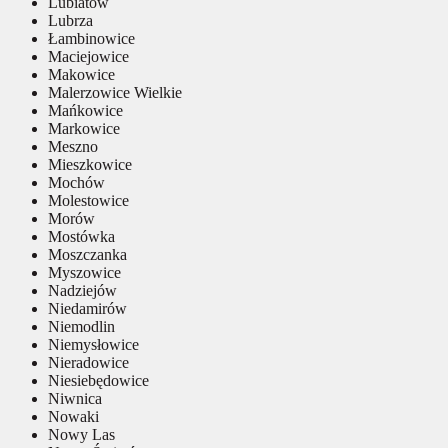
Lubiatów
Lubrza
Łambinowice
Maciejowice
Makowice
Malerzowice Wielkie
Mańkowice
Markowice
Meszno
Mieszkowice
Mochów
Molestowice
Morów
Mostówka
Moszczanka
Myszowice
Nadziejów
Niedamirów
Niemodlin
Niemysłowice
Nieradowice
Niesiebędowice
Niwnica
Nowaki
Nowy Las