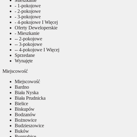
Mieszkanie
- 1-pokojowe
- 2-pokojowe
- 3-pokojowe
- 4-pokojowe I Więcej
Oferty Deweloperskie
- Mieszkanie
-- 2-pokojowe
-- 3-pokojowe
-- 4-pokojowe I Więcej
Sprzedane
Wynajęte
Miejscowość
Miejscowość
Bardno
Biała Nyska
Biała Prudnicka
Bielice
Biskupów
Bodzanów
Bożnowice
Budzieszowice
Buków
Burgrabice