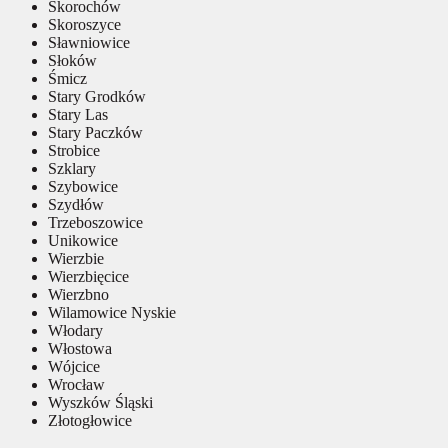
Skorochów
Skoroszyce
Sławniowice
Słoków
Śmicz
Stary Grodków
Stary Las
Stary Paczków
Strobice
Szklary
Szybowice
Szydłów
Trzeboszowice
Unikowice
Wierzbie
Wierzbięcice
Wierzbno
Wilamowice Nyskie
Włodary
Włostowa
Wójcice
Wrocław
Wyszków Śląski
Złotogłowice