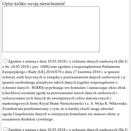
Opisz krótko swoją nieruchomość
Zgodnie z ustawą z dnia 10.05.2018 r. o ochronie danych osobowych (Dz.U.
z dn. 24.05.2018 r. poz. 1000) oraz zgodnie z rozporządzeniem Parlamentu
Europejskiego i Rady (UE) 2016/679 z dnia 27 kwietnia 2016 r. w sprawie
ochrony osób fizycznych w związku z przetwarzaniem danych osobowych i w
sprawie swobodnego przepływu takich danych (ogólne rozporządzenie o
ochronie danych - RODO) wypełniając ten formularz i zaznaczając okno obok
(checkbox) wyrażam zgodę na przetwarzanie moich danych osobowych i
wykorzystanie tych danych do wewnętrznych celów statystycznych i
marketingowych firmy Royal Home Nieruchomości s.c. A. Wyka K. Witkowska.
Zostałem/am poinformowany o tym, że w każdej chwili mogę odwołać
zgodę.Uzupełnienie danych w niniejszym formularzu nie stanowi oferty w
rozumieniu Kodeksu cywilnego.
Zgodnie z ustawą z dnia 10.05.2018 r. o ochronie danych osobowych (Dz.U.