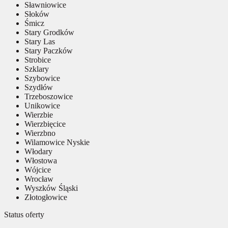
Sławniowice
Słoków
Śmicz
Stary Grodków
Stary Las
Stary Paczków
Strobice
Szklary
Szybowice
Szydłów
Trzeboszowice
Unikowice
Wierzbie
Wierzbięcice
Wierzbno
Wilamowice Nyskie
Włodary
Włostowa
Wójcice
Wrocław
Wyszków Śląski
Złotogłowice
Status oferty