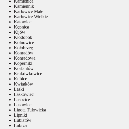
Kamienica
Kamiennik
Karłowice Małe
Karłowice Wielkie
Katowice
Kępnica
Kijów
Kłodobok
Kolnowice
Kołobrzeg
Konradów
Konradowa
Koperniki
Korfantów
Krakówkowice
Kubice
Kwiatków
Laski
Laskowiec
Lasocice
Lasowice
Ligota Tułowicka
Lipniki
Lubiatów
Lubrza