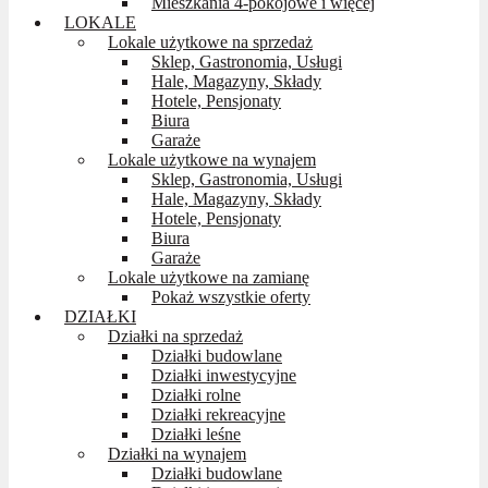
Mieszkania 4-pokojowe i więcej
LOKALE
Lokale użytkowe na sprzedaż
Sklep, Gastronomia, Usługi
Hale, Magazyny, Składy
Hotele, Pensjonaty
Biura
Garaże
Lokale użytkowe na wynajem
Sklep, Gastronomia, Usługi
Hale, Magazyny, Składy
Hotele, Pensjonaty
Biura
Garaże
Lokale użytkowe na zamianę
Pokaż wszystkie oferty
DZIAŁKI
Działki na sprzedaż
Działki budowlane
Działki inwestycyjne
Działki rolne
Działki rekreacyjne
Działki leśne
Działki na wynajem
Działki budowlane