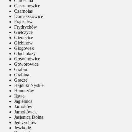
Chróścina
Cieszanowice
Czarnolas
Domaszkowice
Frączków
Frydrychów
Giełczyce
Gierałcice
Głebinów
Głogówek
Głuchołazy
Goświnowice
Goworowice
Grabin
Grabina
Gracze
Hajduki Nyskie
Hanuszów
Iława
Jagielnica
Jarnołtów
Jarnołtówek
Jasienica Dolna
Jędrzychów
Jeszkotle