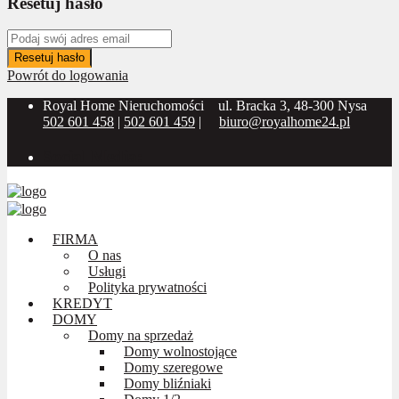
Resetuj hasło
Resetuj hasło
Powrót do logowania
Royal Home Nieruchomości
ul. Bracka 3, 48-300 Nysa
502 601 458
|
502 601 459
|
biuro@royalhome24.pl
Social Media:
FIRMA
O nas
Usługi
Polityka prywatności
KREDYT
DOMY
Domy na sprzedaż
Domy wolnostojące
Domy szeregowe
Domy bliźniaki