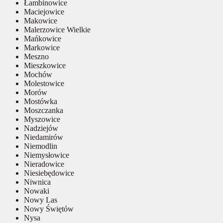
Łambinowice
Maciejowice
Makowice
Malerzowice Wielkie
Mańkowice
Markowice
Meszno
Mieszkowice
Mochów
Molestowice
Morów
Mostówka
Moszczanka
Myszowice
Nadziejów
Niedamirów
Niemodlin
Niemysłowice
Nieradowice
Niesiebędowice
Niwnica
Nowaki
Nowy Las
Nowy Świętów
Nysa