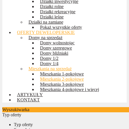
Działki inwestycyjne
Działki rolne
Działki rekreacyjne
Działki leśne
Działki na zamianę
Pokaż wszystkie oferty
OFERTY DEWELOPERSKIE
Domy na sprzedaż
Domy wolnostojąc
Domy szeregowe
Domy bliźniaki
Domy 1/2
Domy 1/4
Mieszkania na sprzedaż
Mieszkania 1-pokojowe
Mieszkania 2-pokojowe
Mieszkania 3-pokojowe
Mieszkania 4-pokojowe i więcej
ARTYKUŁY
KONTAKT
Wyszukiwarka
Typ oferty
Typ oferty