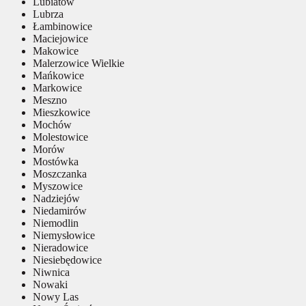
Lubiatów
Lubrza
Łambinowice
Maciejowice
Makowice
Malerzowice Wielkie
Mańkowice
Markowice
Meszno
Mieszkowice
Mochów
Molestowice
Morów
Mostówka
Moszczanka
Myszowice
Nadziejów
Niedamirów
Niemodlin
Niemysłowice
Nieradowice
Niesiebędowice
Niwnica
Nowaki
Nowy Las