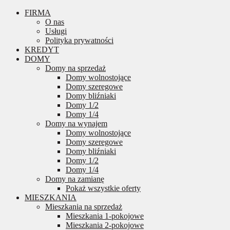
FIRMA
O nas
Usługi
Polityka prywatności
KREDYT
DOMY
Domy na sprzedaż
Domy wolnostojące
Domy szeregowe
Domy bliźniaki
Domy 1/2
Domy 1/4
Domy na wynajem
Domy wolnostojące
Domy szeregowe
Domy bliźniaki
Domy 1/2
Domy 1/4
Domy na zamianę
Pokaż wszystkie oferty
MIESZKANIA
Mieszkania na sprzedaż
Mieszkania 1-pokojowe
Mieszkania 2-pokojowe