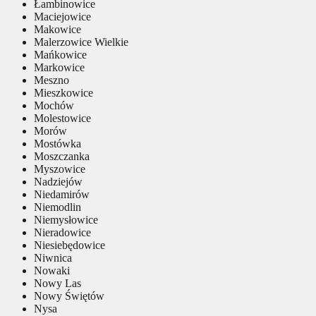
Łambinowice
Maciejowice
Makowice
Malerzowice Wielkie
Mańkowice
Markowice
Meszno
Mieszkowice
Mochów
Molestowice
Morów
Mostówka
Moszczanka
Myszowice
Nadziejów
Niedamirów
Niemodlin
Niemysłowice
Nieradowice
Niesiebędowice
Niwnica
Nowaki
Nowy Las
Nowy Świętów
Nysa