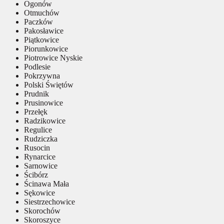
Ogonów
Otmuchów
Paczków
Pakosławice
Piątkowice
Piorunkowice
Piotrowice Nyskie
Podlesie
Pokrzywna
Polski Świętów
Prudnik
Prusinowice
Przełęk
Radzikowice
Regulice
Rudziczka
Rusocin
Rynarcice
Sarnowice
Ścibórz
Ścinawa Mała
Sękowice
Siestrzechowice
Skorochów
Skoroszyce