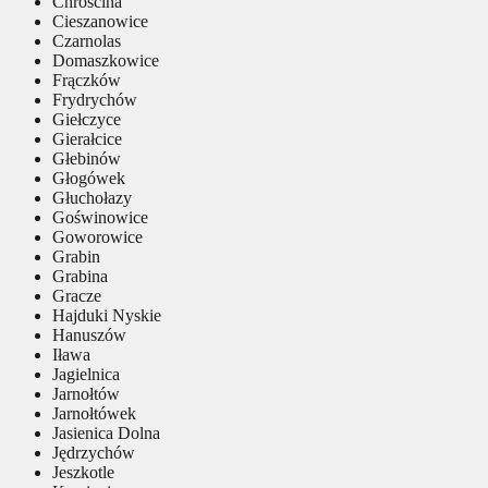
Chróścina
Cieszanowice
Czarnolas
Domaszkowice
Frączków
Frydrychów
Giełczyce
Gierałcice
Głebinów
Głogówek
Głuchołazy
Goświnowice
Goworowice
Grabin
Grabina
Gracze
Hajduki Nyskie
Hanuszów
Iława
Jagielnica
Jarnołtów
Jarnołtówek
Jasienica Dolna
Jędrzychów
Jeszkotle