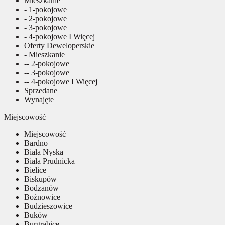
Mieszkanie
- 1-pokojowe
- 2-pokojowe
- 3-pokojowe
- 4-pokojowe I Więcej
Oferty Deweloperskie
- Mieszkanie
-- 2-pokojowe
-- 3-pokojowe
-- 4-pokojowe I Więcej
Sprzedane
Wynajęte
Miejscowość
Miejscowość
Bardno
Biała Nyska
Biała Prudnicka
Bielice
Biskupów
Bodzanów
Bożnowice
Budzieszowice
Buków
Burgrabice