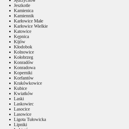
Jędrzychów
Jeszkotle
Kamienica
Kamiennik
Karłowice Małe
Karłowice Wielkie
Katowice
Kępnica
Kijów
Kłodobok
Kolnowice
Kołobrzeg
Konradów
Konradowa
Koperniki
Korfantów
Krakówkowice
Kubice
Kwiatków
Laski
Laskowiec
Lasocice
Lasowice
Ligota Tułowicka
Lipniki