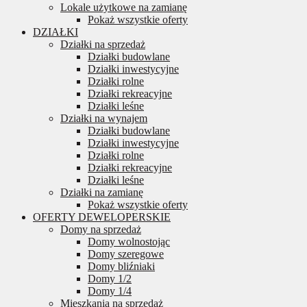
Lokale użytkowe na zamianę
Pokaż wszystkie oferty
DZIAŁKI
Działki na sprzedaż
Działki budowlane
Działki inwestycyjne
Działki rolne
Działki rekreacyjne
Działki leśne
Działki na wynajem
Działki budowlane
Działki inwestycyjne
Działki rolne
Działki rekreacyjne
Działki leśne
Działki na zamianę
Pokaż wszystkie oferty
OFERTY DEWELOPERSKIE
Domy na sprzedaż
Domy wolnostojąc
Domy szeregowe
Domy bliźniaki
Domy 1/2
Domy 1/4
Mieszkania na sprzedaż