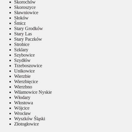
Skorochów
Skoroszyce
Sławniowice
Słoków
Śmicz
Stary Grodków
Stary Las
Stary Paczków
Strobice
Szklary
Szybowice
Szydłów
Trzeboszowice
Unikowice
Wierzbie
Wierzbięcice
Wierzbno
Wilamowice Nyskie
Włodary
Włostowa
Wójcice
Wrocław
Wyszków Śląski
Złotogłowice