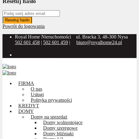
Resetuj hasło
Resetuj hasło
Powrót do logowania
Royal Home Nieruchomości
ul. Bracka 3, 48-300 Nysa
502 601 458
|
502 601 459
|
biuro@royalhome24.pl
Social Media:
FIRMA
O nas
Usługi
Polityka prywatności
KREDYT
DOMY
Domy na sprzedaż
Domy wolnostojące
Domy szeregowe
Domy bliźniaki