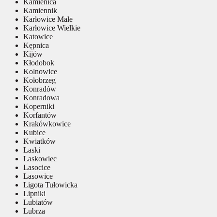
Kamienica
Kamiennik
Karłowice Małe
Karłowice Wielkie
Katowice
Kępnica
Kijów
Kłodobok
Kolnowice
Kołobrzeg
Konradów
Konradowa
Koperniki
Korfantów
Krakówkowice
Kubice
Kwiatków
Laski
Laskowiec
Lasocice
Lasowice
Ligota Tułowicka
Lipniki
Lubiatów
Lubrza