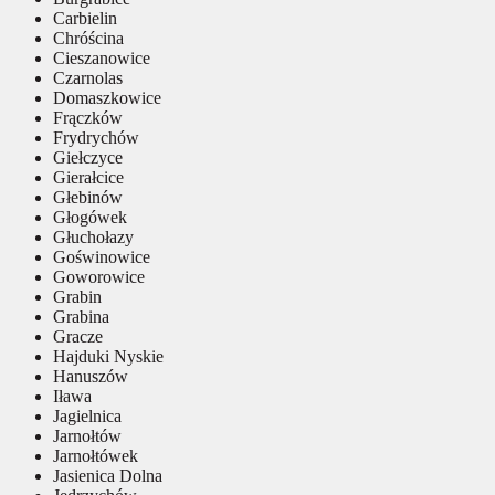
Carbielin
Chróścina
Cieszanowice
Czarnolas
Domaszkowice
Frączków
Frydrychów
Giełczyce
Gierałcice
Głebinów
Głogówek
Głuchołazy
Goświnowice
Goworowice
Grabin
Grabina
Gracze
Hajduki Nyskie
Hanuszów
Iława
Jagielnica
Jarnołtów
Jarnołtówek
Jasienica Dolna