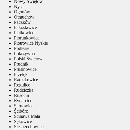
Nowy Świętów
Nysa
Ogonów
Otmuchów
Paczków
Pakosławice
Piątkowice
Piorunkowice
Piotrowice Nyskie
Podlesie
Pokrzywna
Polski Świętów
Prudnik
Prusinowice
Przełęk
Radzikowice
Regulice
Rudziczka
Rusocin
Rynarcice
Sarnowice
Ścibórz
Ścinawa Mała
Sękowice
Siestrzechowice