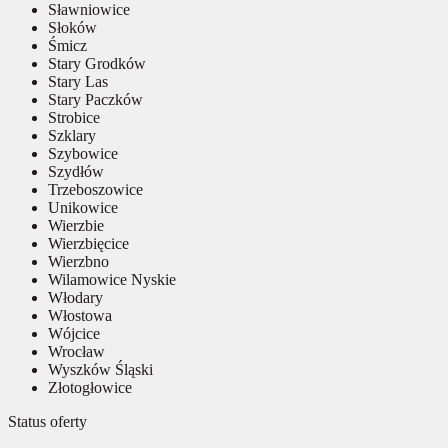
Sławniowice
Słoków
Śmicz
Stary Grodków
Stary Las
Stary Paczków
Strobice
Szklary
Szybowice
Szydłów
Trzeboszowice
Unikowice
Wierzbie
Wierzbięcice
Wierzbno
Wilamowice Nyskie
Włodary
Włostowa
Wójcice
Wrocław
Wyszków Śląski
Złotogłowice
Status oferty