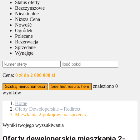
Status oferty
Bezczynszowe
Nieaktualne
Niższa Cena
Nowość
Ogródek
Polecane
Rezerwacja
Sprzedane
Wynajęte
Cena:
0 zł do 2 000 000 zł
znaleziono
0
Szukaj nieruchomości
See first results here
wyników
Home
Oferty Deweloperskie – Redirect
Mieszkania 2-pokojowe na sprzedaż
Wyniki twojego wyszukiwania
Oferty deweloperskie mieszkania 2-