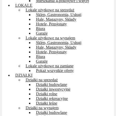
Mieszkania 4-pokojowe i więcej
LOKALE
Lokale użytkowe na sprzedaż
Sklep, Gastronomia, Usługi
Hale, Magazyny, Składy
Hotele, Pensjonaty
Biura
Garaże
Lokale użytkowe na wynajem
Sklep, Gastronomia, Usługi
Hale, Magazyny, Składy
Hotele, Pensjonaty
Biura
Garaże
Lokale użytkowe na zamianę
Pokaż wszystkie oferty
DZIAŁKI
Działki na sprzedaż
Działki budowlane
Działki inwestycyjne
Działki rolne
Działki rekreacyjne
Działki leśne
Działki na wynajem
Działki budowlane