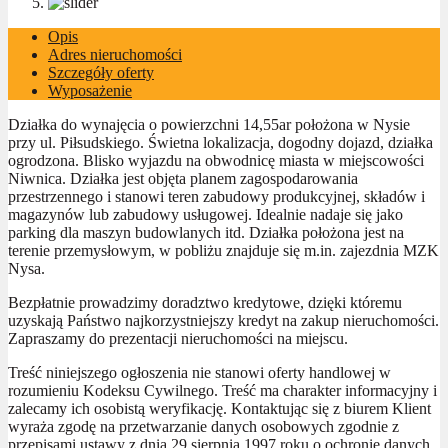
Opis
Adres nieruchomości
Szczegóły oferty
Wyposażenie
Działka do wynajęcia o powierzchni 14,55ar położona w Nysie
przy ul. Piłsudskiego. Świetna lokalizacja, dogodny dojazd, działka
ogrodzona. Blisko wyjazdu na obwodnicę miasta w miejscowości
Niwnica. Działka jest objęta planem zagospodarowania
przestrzennego i stanowi teren zabudowy produkcyjnej, składów i
magazynów lub zabudowy usługowej. Idealnie nadaje się jako
parking dla maszyn budowlanych itd. Działka położona jest na
terenie przemysłowym, w pobliżu znajduje się m.in. zajezdnia MZK
Nysa.
Bezpłatnie prowadzimy doradztwo kredytowe, dzięki któremu
uzyskają Państwo najkorzystniejszy kredyt na zakup nieruchomości.
Zapraszamy do prezentacji nieruchomości na miejscu.
Treść niniejszego ogłoszenia nie stanowi oferty handlowej w
rozumieniu Kodeksu Cywilnego. Treść ma charakter informacyjny i
zalecamy ich osobistą weryfikację. Kontaktując się z biurem Klient
wyraża zgodę na przetwarzanie danych osobowych zgodnie z
przepisami ustawy z dnia 29 sierpnia 1997 roku o ochronie danych