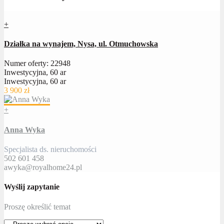
+
Działka na wynajem, Nysa, ul. Otmuchowska
Numer oferty: 22948
Inwestycyjna, 60 ar
Inwestycyjna, 60 ar
3 900 zł
+
Anna Wyka
Specjalista ds. nieruchomości
502 601 458
awyka@royalhome24.pl
Wyślij zapytanie
Proszę określić temat