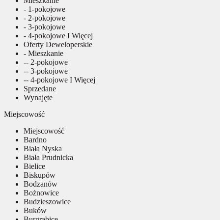
Mieszkanie
- 1-pokojowe
- 2-pokojowe
- 3-pokojowe
- 4-pokojowe I Więcej
Oferty Deweloperskie
- Mieszkanie
-- 2-pokojowe
-- 3-pokojowe
-- 4-pokojowe I Więcej
Sprzedane
Wynajęte
Miejscowość
Miejscowość
Bardno
Biała Nyska
Biała Prudnicka
Bielice
Biskupów
Bodzanów
Bożnowice
Budzieszowice
Buków
Burgrabice