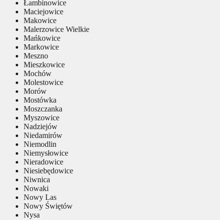
Łambinowice
Maciejowice
Makowice
Malerzowice Wielkie
Mańkowice
Markowice
Meszno
Mieszkowice
Mochów
Molestowice
Morów
Mostówka
Moszczanka
Myszowice
Nadziejów
Niedamirów
Niemodlin
Niemysłowice
Nieradowice
Niesiebędowice
Niwnica
Nowaki
Nowy Las
Nowy Świętów
Nysa