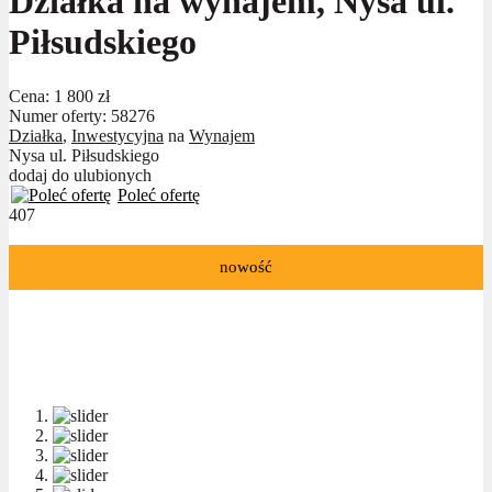
Działka na wynajem, Nysa ul.
Piłsudskiego
Cena:
1 800 zł
Numer oferty: 58276
Działka
,
Inwestycyjna
na
Wynajem
Nysa ul. Piłsudskiego
dodaj do ulubionych
Poleć ofertę
407
nowość