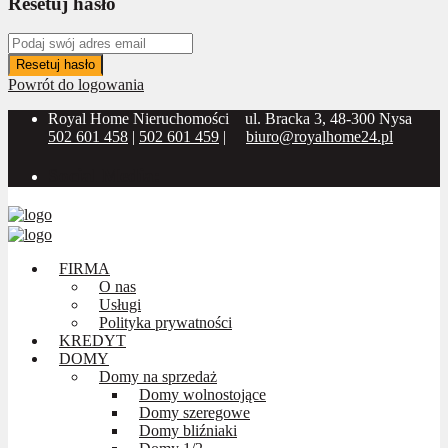
Resetuj hasło
Resetuj hasło
Powrót do logowania
Royal Home Nieruchomości
ul. Bracka 3, 48-300 Nysa
502 601 458
|
502 601 459
|
biuro@royalhome24.pl
Social Media:
FIRMA
O nas
Usługi
Polityka prywatności
KREDYT
DOMY
Domy na sprzedaż
Domy wolnostojące
Domy szeregowe
Domy bliźniaki