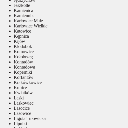
Jędrzychów
Jeszkotle
Kamienica
Kamiennik
Karłowice Małe
Karłowice Wielkie
Katowice
Kępnica
Kijów
Kłodobok
Kolnowice
Kołobrzeg
Konradów
Konradowa
Koperniki
Korfantów
Krakówkowice
Kubice
Kwiatków
Laski
Laskowiec
Lasocice
Lasowice
Ligota Tułowicka
Lipniki