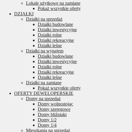
Lokale użytkowe na zamianę
Pokaż wszystkie oferty
DZIAŁKI
Działki na sprzedaż
Działki budowlane
Działki inwestycyjne
Działki rolne
Działki rekreacyjne
Działki leśne
Działki na wynajem
Działki budowlane
Działki inwestycyjne
Działki rolne
Działki rekreacyjne
Działki leśne
Działki na zamianę
Pokaż wszystkie oferty
OFERTY DEWELOPERSKIE
Domy na sprzedaż
Domy wolnostojąc
Domy szeregowe
Domy bliźniaki
Domy 1/2
Domy 1/4
Mieszkania na sprzedaż