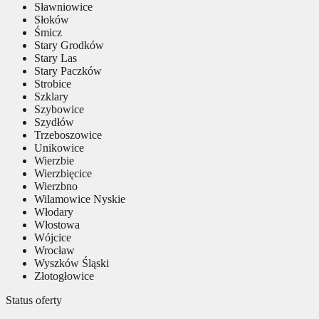
Sławniowice
Słoków
Śmicz
Stary Grodków
Stary Las
Stary Paczków
Strobice
Szklary
Szybowice
Szydłów
Trzeboszowice
Unikowice
Wierzbie
Wierzbięcice
Wierzbno
Wilamowice Nyskie
Włodary
Włostowa
Wójcice
Wrocław
Wyszków Śląski
Złotogłowice
Status oferty