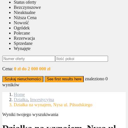
Status oferty
Bezczynszowe
Nieaktualne
Niższa Cena
Nowość
Ogródek
Polecane
Rezerwacja
Sprzedane
Wynajęte
Cena:
0 zł do 2 000 000 zł
znaleziono
0
Szukaj nieruchomości
See first results here
wyników
Home
Działka
,
Inwestycyjna
Działka na wynajem, Nysa ul. Piłsudskiego
Wyniki twojego wyszukiwania