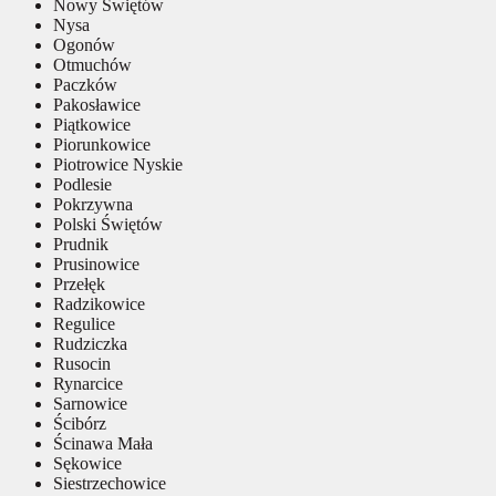
Nowy Świętów
Nysa
Ogonów
Otmuchów
Paczków
Pakosławice
Piątkowice
Piorunkowice
Piotrowice Nyskie
Podlesie
Pokrzywna
Polski Świętów
Prudnik
Prusinowice
Przełęk
Radzikowice
Regulice
Rudziczka
Rusocin
Rynarcice
Sarnowice
Ścibórz
Ścinawa Mała
Sękowice
Siestrzechowice