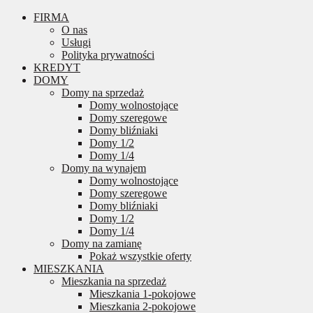
FIRMA
O nas
Usługi
Polityka prywatności
KREDYT
DOMY
Domy na sprzedaż
Domy wolnostojące
Domy szeregowe
Domy bliźniaki
Domy 1/2
Domy 1/4
Domy na wynajem
Domy wolnostojące
Domy szeregowe
Domy bliźniaki
Domy 1/2
Domy 1/4
Domy na zamianę
Pokaż wszystkie oferty
MIESZKANIA
Mieszkania na sprzedaż
Mieszkania 1-pokojowe
Mieszkania 2-pokojowe