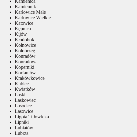
Kamienica
Kamiennik
Karłowice Małe
Karłowice Wielkie
Katowice
Kępnica
Kijów
Kłodobok
Kolnowice
Kołobrzeg
Konradów
Konradowa
Koperniki
Korfantów
Krakówkowice
Kubice
Kwiatków
Laski
Laskowiec
Lasocice
Lasowice
Ligota Tułowicka
Lipniki
Lubiatów
Lubrza