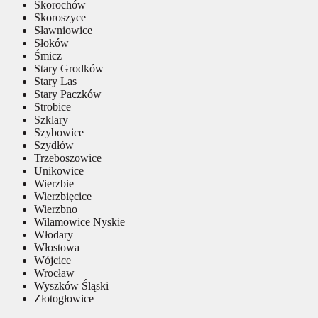
Skorochów
Skoroszyce
Sławniowice
Słoków
Śmicz
Stary Grodków
Stary Las
Stary Paczków
Strobice
Szklary
Szybowice
Szydłów
Trzeboszowice
Unikowice
Wierzbie
Wierzbięcice
Wierzbno
Wilamowice Nyskie
Włodary
Włostowa
Wójcice
Wrocław
Wyszków Śląski
Złotogłowice