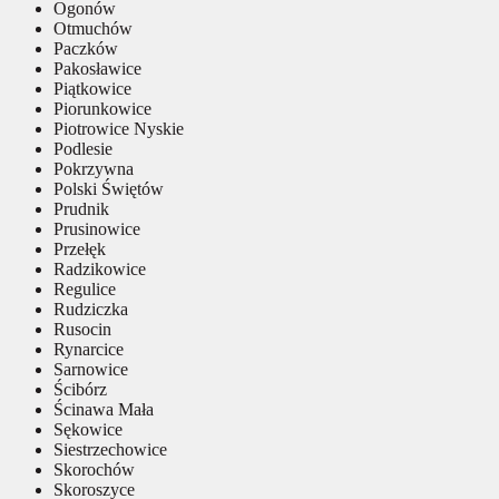
Ogonów
Otmuchów
Paczków
Pakosławice
Piątkowice
Piorunkowice
Piotrowice Nyskie
Podlesie
Pokrzywna
Polski Świętów
Prudnik
Prusinowice
Przełęk
Radzikowice
Regulice
Rudziczka
Rusocin
Rynarcice
Sarnowice
Ścibórz
Ścinawa Mała
Sękowice
Siestrzechowice
Skorochów
Skoroszyce