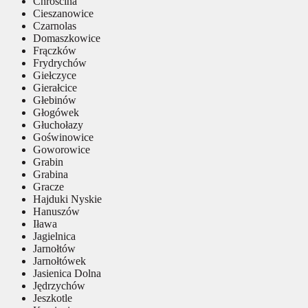
Chróścina
Cieszanowice
Czarnolas
Domaszkowice
Frączków
Frydrychów
Giełczyce
Gierałcice
Głebinów
Głogówek
Głuchołazy
Goświnowice
Goworowice
Grabin
Grabina
Gracze
Hajduki Nyskie
Hanuszów
Iława
Jagielnica
Jarnołtów
Jarnołtówek
Jasienica Dolna
Jędrzychów
Jeszkotle