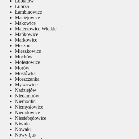
Lubiatów
Lubrza
Łambinowice
Maciejowice
Makowice
Malerzowice Wielkie
Mańkowice
Markowice
Meszno
Mieszkowice
Mochów
Molestowice
Morów
Mostówka
Moszczanka
Myszowice
Nadziejów
Niedamirów
Niemodlin
Niemysłowice
Nieradowice
Niesiebędowice
Niwnica
Nowaki
Nowy Las