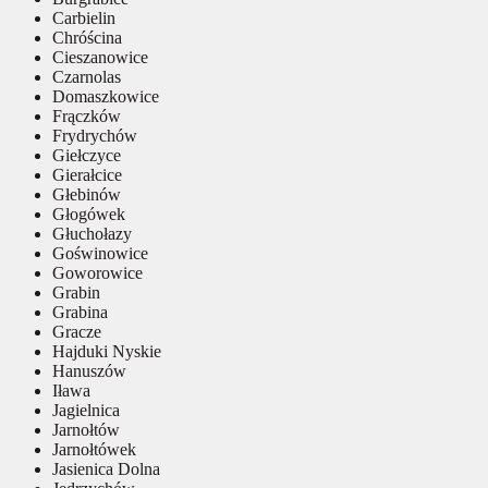
Carbielin
Chróścina
Cieszanowice
Czarnolas
Domaszkowice
Frączków
Frydrychów
Giełczyce
Gierałcice
Głebinów
Głogówek
Głuchołazy
Goświnowice
Goworowice
Grabin
Grabina
Gracze
Hajduki Nyskie
Hanuszów
Iława
Jagielnica
Jarnołtów
Jarnołtówek
Jasienica Dolna