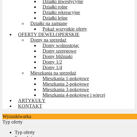
Działki inwestycyjne
Działki rolne
Działki rekreacyjne
Działki leśne
Działki na zamianę
Pokaż wszystkie oferty
OFERTY DEWELOPERSKIE
Domy na sprzedaż
Domy wolnostojąc
Domy szeregowe
Domy bliźniaki
Domy 1/2
Domy 1/4
Mieszkania na sprzedaż
Mieszkania 1-pokojowe
Mieszkania 2-pokojowe
Mieszkania 3-pokojowe
Mieszkania 4-pokojowe i więcej
ARTYKUŁY
KONTAKT
Wyszukiwarka
Typ oferty
Typ oferty