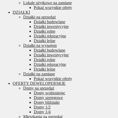
Lokale użytkowe na zamianę
Pokaż wszystkie oferty
DZIAŁKI
Działki na sprzedaż
Działki budowlane
Działki inwestycyjne
Działki rolne
Działki rekreacyjne
Działki leśne
Działki na wynajem
Działki budowlane
Działki inwestycyjne
Działki rolne
Działki rekreacyjne
Działki leśne
Działki na zamianę
Pokaż wszystkie oferty
OFERTY DEWELOPERSKIE
Domy na sprzedaż
Domy wolnostojąc
Domy szeregowe
Domy bliźniaki
Domy 1/2
Domy 1/4
Mieszkania na sprzedaż