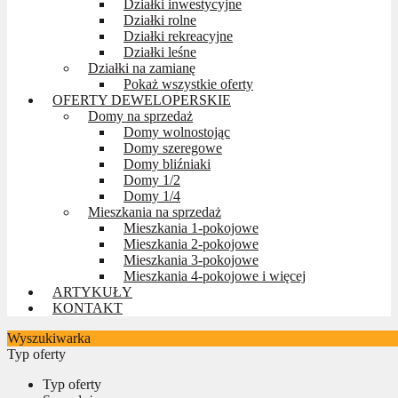
Działki inwestycyjne
Działki rolne
Działki rekreacyjne
Działki leśne
Działki na zamianę
Pokaż wszystkie oferty
OFERTY DEWELOPERSKIE
Domy na sprzedaż
Domy wolnostojąc
Domy szeregowe
Domy bliźniaki
Domy 1/2
Domy 1/4
Mieszkania na sprzedaż
Mieszkania 1-pokojowe
Mieszkania 2-pokojowe
Mieszkania 3-pokojowe
Mieszkania 4-pokojowe i więcej
ARTYKUŁY
KONTAKT
Wyszukiwarka
Typ oferty
Typ oferty