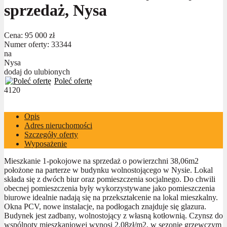
sprzedaż, Nysa
Cena:
95 000 zł
Numer oferty: 33344
na
Nysa
dodaj do ulubionych
Poleć ofertę
4120
Opis
Adres nieruchomości
Szczegóły oferty
Wyposażenie
Mieszkanie 1-pokojowe na sprzedaż o powierzchni 38,06m2
położone na parterze w budynku wolnostojącego w Nysie. Lokal
składa się z dwóch biur oraz pomieszczenia socjalnego. Do chwili
obecnej pomieszczenia były wykorzystywane jako pomieszczenia
biurowe idealnie nadają się na przekształcenie na lokal mieszkalny.
Okna PCV, nowe instalacje, na podłogach znajduje się glazura.
Budynek jest zadbany, wolnostojący z własną kotłownią. Czynsz do
wspólnoty mieszkaniowej wynosi 2,08zł/m2, w sezonie grzewczym