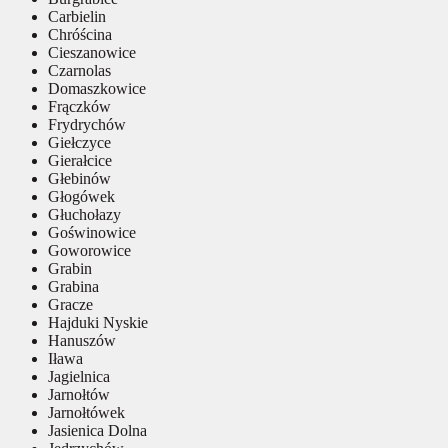
Carbielin
Chróścina
Cieszanowice
Czarnolas
Domaszkowice
Frączków
Frydrychów
Giełczyce
Gierałcice
Głebinów
Głogówek
Głuchołazy
Goświnowice
Goworowice
Grabin
Grabina
Gracze
Hajduki Nyskie
Hanuszów
Iława
Jagielnica
Jarnołtów
Jarnołtówek
Jasienica Dolna