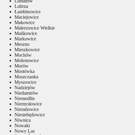
Lubiatów
Lubrza
Łambinowice
Maciejowice
Makowice
Malerzowice Wielkie
Mańkowice
Markowice
Meszno
Mieszkowice
Mochów
Molestowice
Morów
Mostówka
Moszczanka
Myszowice
Nadziejów
Niedamirów
Niemodlin
Niemysłowice
Nieradowice
Niesiebędowice
Niwnica
Nowaki
Nowy Las