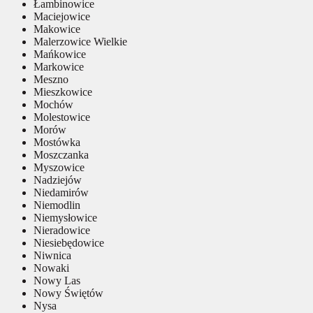
Łambinowice
Maciejowice
Makowice
Malerzowice Wielkie
Mańkowice
Markowice
Meszno
Mieszkowice
Mochów
Molestowice
Morów
Mostówka
Moszczanka
Myszowice
Nadziejów
Niedamirów
Niemodlin
Niemysłowice
Nieradowice
Niesiebędowice
Niwnica
Nowaki
Nowy Las
Nowy Świętów
Nysa