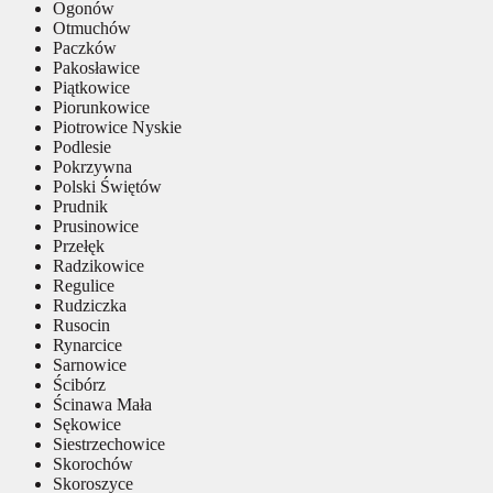
Ogonów
Otmuchów
Paczków
Pakosławice
Piątkowice
Piorunkowice
Piotrowice Nyskie
Podlesie
Pokrzywna
Polski Świętów
Prudnik
Prusinowice
Przełęk
Radzikowice
Regulice
Rudziczka
Rusocin
Rynarcice
Sarnowice
Ścibórz
Ścinawa Mała
Sękowice
Siestrzechowice
Skorochów
Skoroszyce