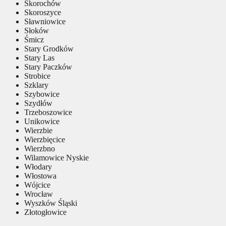
Skorochów
Skoroszyce
Sławniowice
Słoków
Śmicz
Stary Grodków
Stary Las
Stary Paczków
Strobice
Szklary
Szybowice
Szydłów
Trzeboszowice
Unikowice
Wierzbie
Wierzbięcice
Wierzbno
Wilamowice Nyskie
Włodary
Włostowa
Wójcice
Wrocław
Wyszków Śląski
Złotogłowice