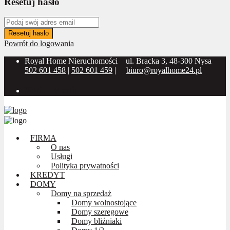
Resetuj hasło
Resetuj hasło
Powrót do logowania
Royal Home Nieruchomości
ul. Bracka 3, 48-300 Nysa
502 601 458
|
502 601 459
|
biuro@royalhome24.pl
Social Media:
FIRMA
O nas
Usługi
Polityka prywatności
KREDYT
DOMY
Domy na sprzedaż
Domy wolnostojące
Domy szeregowe
Domy bliźniaki