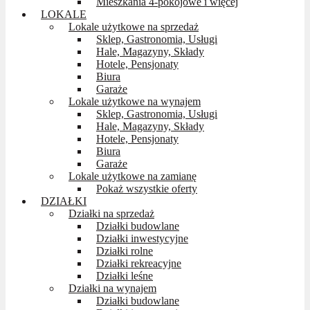
Mieszkania 4-pokojowe i więcej
LOKALE
Lokale użytkowe na sprzedaż
Sklep, Gastronomia, Usługi
Hale, Magazyny, Składy
Hotele, Pensjonaty
Biura
Garaże
Lokale użytkowe na wynajem
Sklep, Gastronomia, Usługi
Hale, Magazyny, Składy
Hotele, Pensjonaty
Biura
Garaże
Lokale użytkowe na zamianę
Pokaż wszystkie oferty
DZIAŁKI
Działki na sprzedaż
Działki budowlane
Działki inwestycyjne
Działki rolne
Działki rekreacyjne
Działki leśne
Działki na wynajem
Działki budowlane