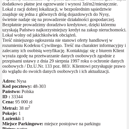
dodatkowo płatne jest ogrzewanie i wynosi 3zł/m2/miesięcznie.
Lokal z racji dobrej lokalizacji, w bezpośrednim sąsiedztwie
znajduje się jedna z głównych dróg dojazdowych do Nysy,
świetnie nadaje się na prowadzenie działalności gospodarczej.
Bezpłatnie prowadzimy doradztwo kredytowe, dzięki któremu
uzyskają Państwo najkorzystniejszy kredyt na zakup nieruchomości.
Lokal wolny od jakichkolwiek obciążeń.
Treść niniejszego ogłoszenia nie stanowi oferty handlowej w
rozumieniu Kodeksu Cywilnego. Treść ma charakter informacyjny i
zalecamy ich osobistą weryfikację. Kontaktując się z biurem Klient
wyraża zgodę na przetwarzanie danych osobowych zgodnie z
przepisami ustawy z dnia 29 sierpnia 1997 roku o ochronie danych
osobowych / Dz.U.Nr. 133 poz. 883/. Klientowi przysługuje prawo
do wglądu do swoich danych osobowych i ich aktualizacji.
Adres:
Nysa
Kod pocztowy:
48-303
Państwo:
Polska
ID :
33344
Cena:
95 000 zł
2
Metraż:
38 m
Pokoje:
1
Łazienki:
1
Miejsce Parkingowe:
miejsce postojowe na parkingu
Piętro:
parter