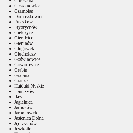
Chróścina
Cieszanowice
Czarnolas
Domaszkowice
Frączków
Frydrychów
Giełczyce
Gierałcice
Głebinów
Głogówek
Głuchołazy
Goświnowice
Goworowice
Grabin
Grabina
Gracze
Hajduki Nyskie
Hanuszów
Iława
Jagielnica
Jarnołtów
Jarnołtówek
Jasienica Dolna
Jędrzychów
Jeszkotle