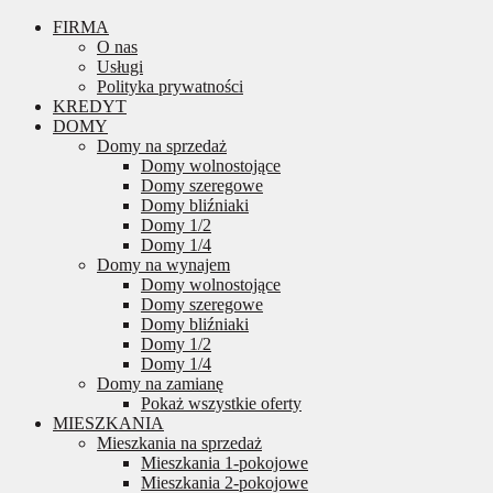
FIRMA
O nas
Usługi
Polityka prywatności
KREDYT
DOMY
Domy na sprzedaż
Domy wolnostojące
Domy szeregowe
Domy bliźniaki
Domy 1/2
Domy 1/4
Domy na wynajem
Domy wolnostojące
Domy szeregowe
Domy bliźniaki
Domy 1/2
Domy 1/4
Domy na zamianę
Pokaż wszystkie oferty
MIESZKANIA
Mieszkania na sprzedaż
Mieszkania 1-pokojowe
Mieszkania 2-pokojowe