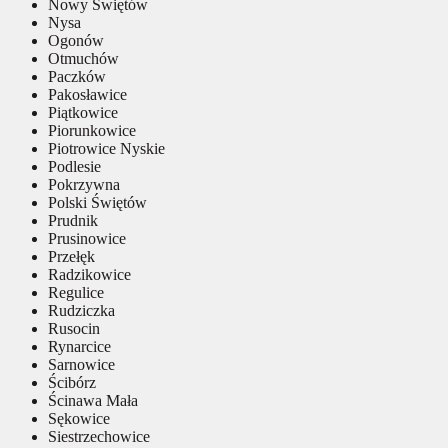
Nowy Świętów
Nysa
Ogonów
Otmuchów
Paczków
Pakosławice
Piątkowice
Piorunkowice
Piotrowice Nyskie
Podlesie
Pokrzywna
Polski Świętów
Prudnik
Prusinowice
Przełęk
Radzikowice
Regulice
Rudziczka
Rusocin
Rynarcice
Sarnowice
Ścibórz
Ścinawa Mała
Sękowice
Siestrzechowice