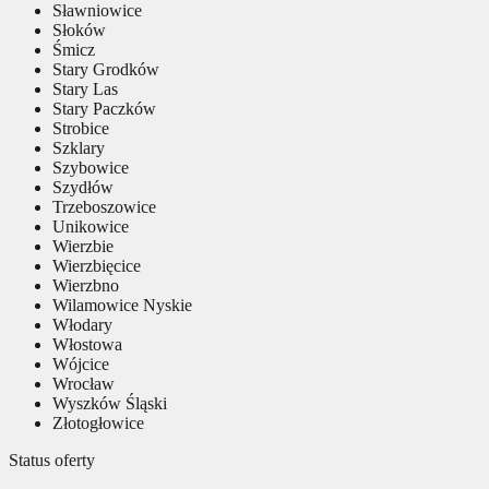
Sławniowice
Słoków
Śmicz
Stary Grodków
Stary Las
Stary Paczków
Strobice
Szklary
Szybowice
Szydłów
Trzeboszowice
Unikowice
Wierzbie
Wierzbięcice
Wierzbno
Wilamowice Nyskie
Włodary
Włostowa
Wójcice
Wrocław
Wyszków Śląski
Złotogłowice
Status oferty