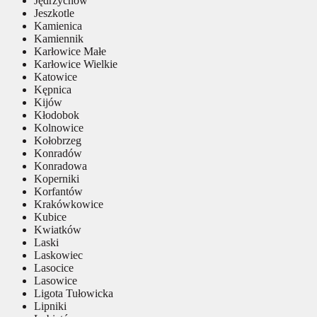
Jędrzychów
Jeszkotle
Kamienica
Kamiennik
Karłowice Małe
Karłowice Wielkie
Katowice
Kępnica
Kijów
Kłodobok
Kolnowice
Kołobrzeg
Konradów
Konradowa
Koperniki
Korfantów
Krakówkowice
Kubice
Kwiatków
Laski
Laskowiec
Lasocice
Lasowice
Ligota Tułowicka
Lipniki