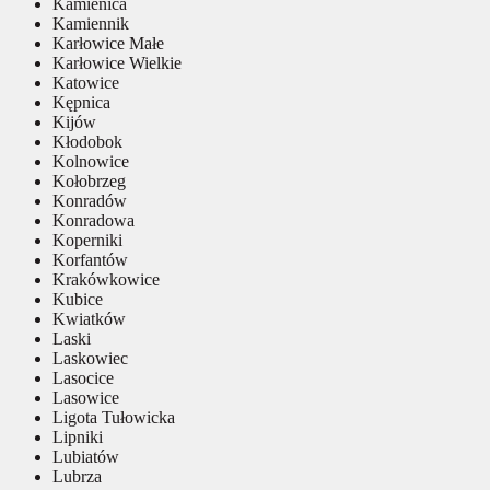
Kamienica
Kamiennik
Karłowice Małe
Karłowice Wielkie
Katowice
Kępnica
Kijów
Kłodobok
Kolnowice
Kołobrzeg
Konradów
Konradowa
Koperniki
Korfantów
Krakówkowice
Kubice
Kwiatków
Laski
Laskowiec
Lasocice
Lasowice
Ligota Tułowicka
Lipniki
Lubiatów
Lubrza