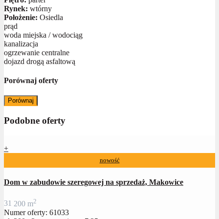
Rynek:
wtórny
Położenie:
Osiedla
prąd
woda miejska / wodociąg
kanalizacja
ogrzewanie centralne
dojazd drogą asfaltową
Porównaj oferty
Porównaj
Podobne oferty
+
nowość
Dom w zabudowie szeregowej na sprzedaż, Makowice
2
3
1
200 m
Numer oferty: 61033