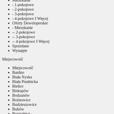
Mieszkanie
- 1-pokojowe
- 2-pokojowe
- 3-pokojowe
- 4-pokojowe I Więcej
Oferty Deweloperskie
- Mieszkanie
-- 2-pokojowe
-- 3-pokojowe
-- 4-pokojowe I Więcej
Sprzedane
Wynajęte
Miejscowość
Miejscowość
Bardno
Biała Nyska
Biała Prudnicka
Bielice
Biskupów
Bodzanów
Bożnowice
Budzieszowice
Buków
Burgrabice