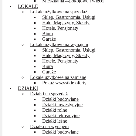
Mieszkania 4-pokojowe i więcej
LOKALE
Lokale użytkowe na sprzedaż
Sklep, Gastronomia, Usługi
Hale, Magazyny, Składy
Hotele, Pensjonaty
Biura
Garaże
Lokale użytkowe na wynajem
Sklep, Gastronomia, Usługi
Hale, Magazyny, Składy
Hotele, Pensjonaty
Biura
Garaże
Lokale użytkowe na zamianę
Pokaż wszystkie oferty
DZIAŁKI
Działki na sprzedaż
Działki budowlane
Działki inwestycyjne
Działki rolne
Działki rekreacyjne
Działki leśne
Działki na wynajem
Działki budowlane