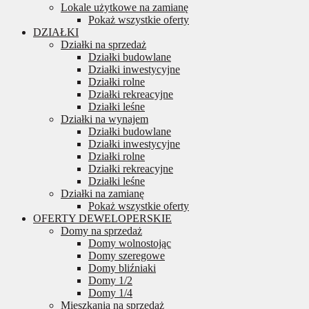
Lokale użytkowe na zamianę
Pokaż wszystkie oferty
DZIAŁKI
Działki na sprzedaż
Działki budowlane
Działki inwestycyjne
Działki rolne
Działki rekreacyjne
Działki leśne
Działki na wynajem
Działki budowlane
Działki inwestycyjne
Działki rolne
Działki rekreacyjne
Działki leśne
Działki na zamianę
Pokaż wszystkie oferty
OFERTY DEWELOPERSKIE
Domy na sprzedaż
Domy wolnostojąc
Domy szeregowe
Domy bliźniaki
Domy 1/2
Domy 1/4
Mieszkania na sprzedaż