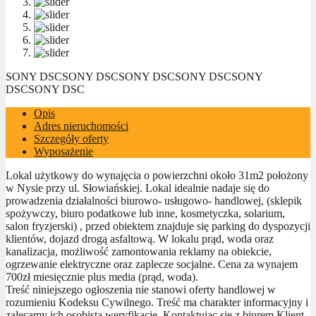
SONY DSC
SONY DSC
SONY DSC
SONY DSC
SONY
DSC
SONY DSC
Opis
Adres nieruchomości
Szczegóły oferty
Wyposażenie
Lokal użytkowy do wynajęcia o powierzchni około 31m2 położony
w Nysie przy ul. Słowiańskiej. Lokal idealnie nadaje się do
prowadzenia działalności biurowo- usługowo- handlowej, (sklepik
spożywczy, biuro podatkowe lub inne, kosmetyczka, solarium,
salon fryzjerski) , przed obiektem znajduje się parking do dyspozycji
klientów, dojazd drogą asfaltową. W lokalu prąd, woda oraz
kanalizacja, możliwość zamontowania reklamy na obiekcie,
ogrzewanie elektryczne oraz zaplecze socjalne. Cena za wynajem
700zł miesięcznie plus media (prąd, woda).
Treść niniejszego ogłoszenia nie stanowi oferty handlowej w
rozumieniu Kodeksu Cywilnego. Treść ma charakter informacyjny i
zalecamy ich osobistą weryfikację. Kontaktując się z biurem Klient