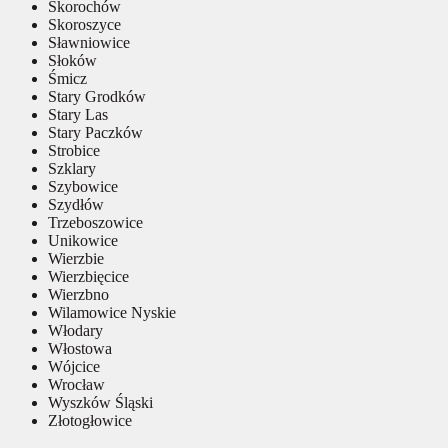
Skorochów
Skoroszyce
Sławniowice
Słoków
Śmicz
Stary Grodków
Stary Las
Stary Paczków
Strobice
Szklary
Szybowice
Szydłów
Trzeboszowice
Unikowice
Wierzbie
Wierzbięcice
Wierzbno
Wilamowice Nyskie
Włodary
Włostowa
Wójcice
Wrocław
Wyszków Śląski
Złotogłowice