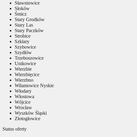
Sławniowice
Słoków
Śmicz
Stary Grodków
Stary Las
Stary Paczków
Strobice
Szklary
Szybowice
Szydłów
Trzeboszowice
Unikowice
Wierzbie
Wierzbięcice
Wierzbno
Wilamowice Nyskie
Włodary
Włostowa
Wójcice
Wrocław
Wyszków Śląski
Złotogłowice
Status oferty