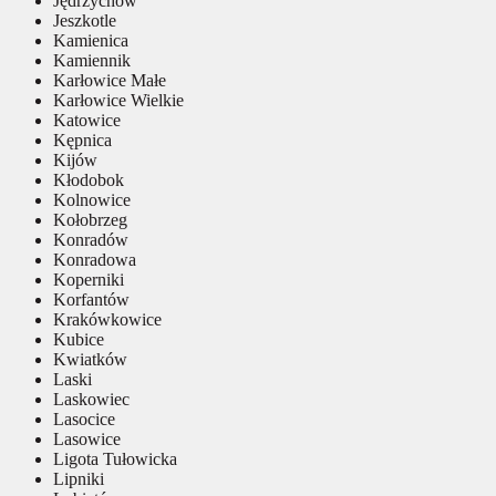
Jędrzychów
Jeszkotle
Kamienica
Kamiennik
Karłowice Małe
Karłowice Wielkie
Katowice
Kępnica
Kijów
Kłodobok
Kolnowice
Kołobrzeg
Konradów
Konradowa
Koperniki
Korfantów
Krakówkowice
Kubice
Kwiatków
Laski
Laskowiec
Lasocice
Lasowice
Ligota Tułowicka
Lipniki