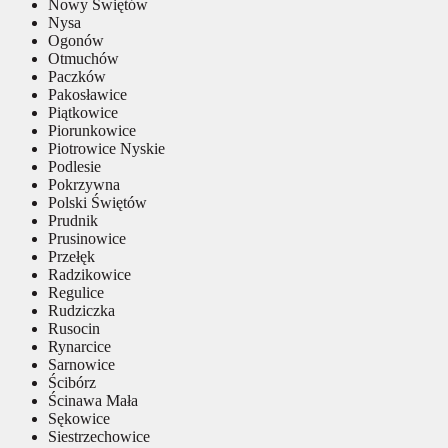
Nowy Świętów
Nysa
Ogonów
Otmuchów
Paczków
Pakosławice
Piątkowice
Piorunkowice
Piotrowice Nyskie
Podlesie
Pokrzywna
Polski Świętów
Prudnik
Prusinowice
Przełęk
Radzikowice
Regulice
Rudziczka
Rusocin
Rynarcice
Sarnowice
Ścibórz
Ścinawa Mała
Sękowice
Siestrzechowice