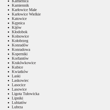
Kamienica
Kamiennik
Karłowice Małe
Karłowice Wielkie
Katowice
Kępnica
Kijów
Kłodobok
Kolnowice
Kołobrzeg
Konradów
Konradowa
Koperniki
Korfantów
Krakówkowice
Kubice
Kwiatków
Laski
Laskowiec
Lasocice
Lasowice
Ligota Tułowicka
Lipniki
Lubiatów
Lubrza