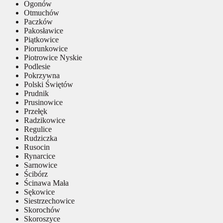
Ogonów
Otmuchów
Paczków
Pakosławice
Piątkowice
Piorunkowice
Piotrowice Nyskie
Podlesie
Pokrzywna
Polski Świętów
Prudnik
Prusinowice
Przełęk
Radzikowice
Regulice
Rudziczka
Rusocin
Rynarcice
Sarnowice
Ścibórz
Ścinawa Mała
Sękowice
Siestrzechowice
Skorochów
Skoroszyce