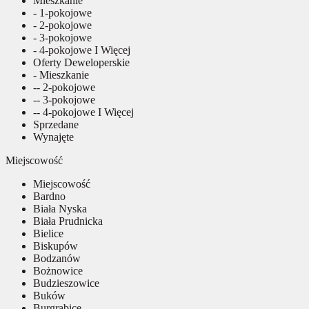
Mieszkanie
- 1-pokojowe
- 2-pokojowe
- 3-pokojowe
- 4-pokojowe I Więcej
Oferty Deweloperskie
- Mieszkanie
-- 2-pokojowe
-- 3-pokojowe
-- 4-pokojowe I Więcej
Sprzedane
Wynajęte
Miejscowość
Miejscowość
Bardno
Biała Nyska
Biała Prudnicka
Bielice
Biskupów
Bodzanów
Bożnowice
Budzieszowice
Buków
Burgrabice