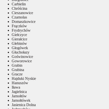
Carbielin
Chróścina
Cieszanowice
Czarnolas
Domaszkowice
Frączków
Frydrychów
Giełczyce
Gierałcice
Głebinów
Głogówek
Głuchołazy
Goświnowice
Goworowice
Grabin
Grabina
Gracze
Hajduki Nyskie
Hanuszów
Iława
Jagielnica
Jarnołtów
Jarnołtówek
Jasienica Dolna