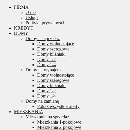
FIRMA
O nas
Usługi
Polityka prywatności
KREDYT
DOMY
Domy na sprzedaż
Domy wolnostojące
Domy szeregowe
Domy bliźniaki
Domy 1/2
Domy 1/4
Domy na wynajem
Domy wolnostojące
Domy szeregowe
Domy bliźniaki
Domy 1/2
Domy 1/4
Domy na zamianę
Pokaż wszystkie oferty
MIESZKANIA
Mieszkania na sprzedaż
Mieszkania 1-pokojowe
Mieszkania 2-pokojowe