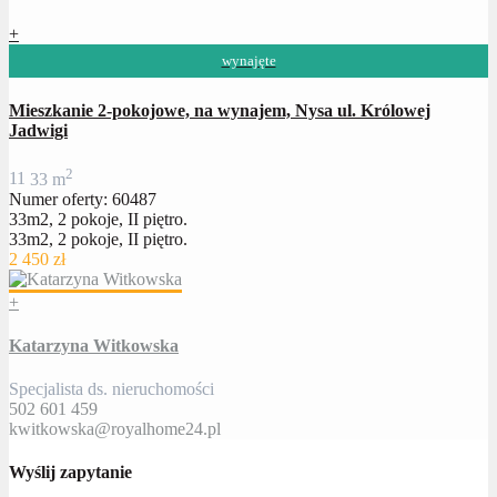
+
wynajęte
Mieszkanie 2-pokojowe, na wynajem, Nysa ul. Królowej
Jadwigi
2
1
1
33 m
Numer oferty: 60487
33m2, 2 pokoje, II piętro.
33m2, 2 pokoje, II piętro.
2 450 zł
+
Katarzyna Witkowska
Specjalista ds. nieruchomości
502 601 459
kwitkowska@royalhome24.pl
Wyślij zapytanie