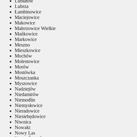
Lubiatów
Lubrza
Łambinowice
Maciejowice
Makowice
Malerzowice Wielkie
Mańkowice
Markowice
Meszno
Mieszkowice
Mochów
Molestowice
Morów
Mostówka
Moszczanka
Myszowice
Nadziejów
Niedamirów
Niemodlin
Niemysłowice
Nieradowice
Niesiebędowice
Niwnica
Nowaki
Nowy Las