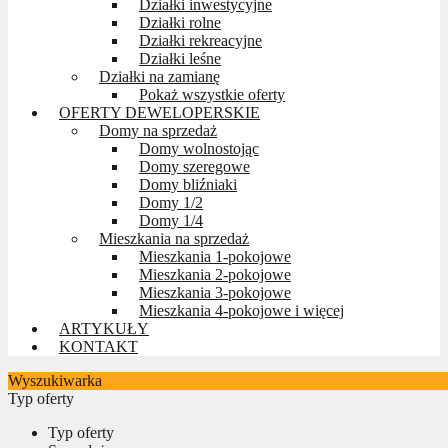
Działki inwestycyjne
Działki rolne
Działki rekreacyjne
Działki leśne
Działki na zamianę
Pokaż wszystkie oferty
OFERTY DEWELOPERSKIE
Domy na sprzedaż
Domy wolnostojąc
Domy szeregowe
Domy bliźniaki
Domy 1/2
Domy 1/4
Mieszkania na sprzedaż
Mieszkania 1-pokojowe
Mieszkania 2-pokojowe
Mieszkania 3-pokojowe
Mieszkania 4-pokojowe i więcej
ARTYKUŁY
KONTAKT
Wyszukiwarka
Typ oferty
Typ oferty