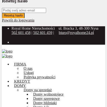
Resetuj hasło
Resetuj hasło
Powrót do logowania
Royal Home Nieruchomości
ul. Bracka 3, 48-300 Nysa
502 601 458
|
502 601 459
|
biuro@royalhome24.pl
Social Media:
FIRMA
O nas
Usługi
Polityka prywatności
KREDYT
DOMY
Domy na sprzedaż
Domy wolnostojące
Domy szeregowe
Domy bliźniaki