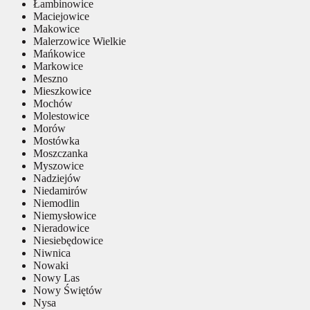
Łambinowice
Maciejowice
Makowice
Malerzowice Wielkie
Mańkowice
Markowice
Meszno
Mieszkowice
Mochów
Molestowice
Morów
Mostówka
Moszczanka
Myszowice
Nadziejów
Niedamirów
Niemodlin
Niemysłowice
Nieradowice
Niesiebędowice
Niwnica
Nowaki
Nowy Las
Nowy Świętów
Nysa