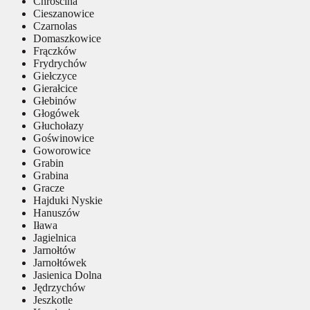
Chróścina
Cieszanowice
Czarnolas
Domaszkowice
Frączków
Frydrychów
Giełczyce
Gierałcice
Głebinów
Głogówek
Głuchołazy
Goświnowice
Goworowice
Grabin
Grabina
Gracze
Hajduki Nyskie
Hanuszów
Iława
Jagielnica
Jarnołtów
Jarnołtówek
Jasienica Dolna
Jędrzychów
Jeszkotle