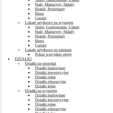
Hale, Magazyny, Składy
Hotele, Pensjonaty
Biura
Garaże
Lokale użytkowe na wynajem
Sklep, Gastronomia, Usługi
Hale, Magazyny, Składy
Hotele, Pensjonaty
Biura
Garaże
Lokale użytkowe na zamianę
Pokaż wszystkie oferty
DZIAŁKI
Działki na sprzedaż
Działki budowlane
Działki inwestycyjne
Działki rolne
Działki rekreacyjne
Działki leśne
Działki na wynajem
Działki budowlane
Działki inwestycyjne
Działki rolne
Działki rekreacyjne