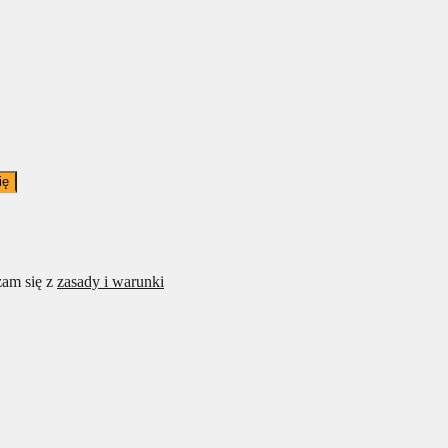
ię
am się z
zasady i warunki