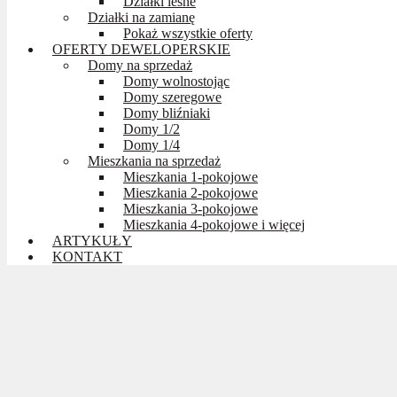
Działki leśne
Działki na zamianę
Pokaż wszystkie oferty
OFERTY DEWELOPERSKIE
Domy na sprzedaż
Domy wolnostojąc
Domy szeregowe
Domy bliźniaki
Domy 1/2
Domy 1/4
Mieszkania na sprzedaż
Mieszkania 1-pokojowe
Mieszkania 2-pokojowe
Mieszkania 3-pokojowe
Mieszkania 4-pokojowe i więcej
ARTYKUŁY
KONTAKT