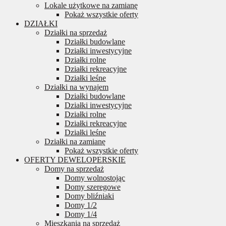
Lokale użytkowe na zamianę
Pokaż wszystkie oferty
DZIAŁKI
Działki na sprzedaż
Działki budowlane
Działki inwestycyjne
Działki rolne
Działki rekreacyjne
Działki leśne
Działki na wynajem
Działki budowlane
Działki inwestycyjne
Działki rolne
Działki rekreacyjne
Działki leśne
Działki na zamianę
Pokaż wszystkie oferty
OFERTY DEWELOPERSKIE
Domy na sprzedaż
Domy wolnostojąc
Domy szeregowe
Domy bliźniaki
Domy 1/2
Domy 1/4
Mieszkania na sprzedaż