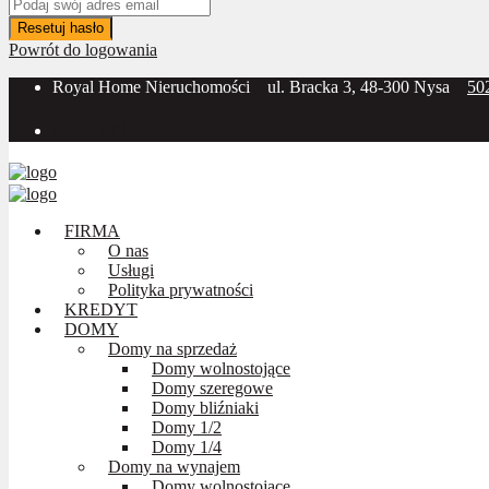
Resetuj hasło
Powrót do logowania
Royal Home Nieruchomości
ul. Bracka 3, 48-300 Nysa
50
Social Media:
FIRMA
O nas
Usługi
Polityka prywatności
KREDYT
DOMY
Domy na sprzedaż
Domy wolnostojące
Domy szeregowe
Domy bliźniaki
Domy 1/2
Domy 1/4
Domy na wynajem
Domy wolnostojące