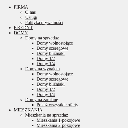
FIRMA
O nas
Usługi
Polityka prywatności
KREDYT
DOMY
Domy na sprzedaż
Domy wolnostojące
Domy szeregowe
Domy bliźniaki
Domy 1/2
Domy 1/4
Domy na wynajem
Domy wolnostojące
Domy szeregowe
Domy bliźniaki
Domy 1/2
Domy 1/4
Domy na zamianę
Pokaż wszystkie oferty
MIESZKANIA
Mieszkania na sprzedaż
Mieszkania 1-pokojowe
Mieszkania 2-pokojowe