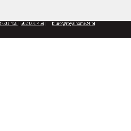
2 601 458
|
502 601 459
|
biuro@royalhome24.pl