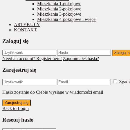
Mieszkania 1-pokojowe
Mieszkania 2-pokojowe
Mieszkania 3-pokojowe
Mieszkania 4-pokojowe i więcej
ARTYKUŁY
KONTAKT
Zaloguj się
Zaloguj s
Need an account? Register here!
Zapomniałeś hasła?
Zarejestruj się
Zgadz
Hasło zostanie do Ciebie wysłane w wiadomości email
Zarejestruj się
Back to Login
Resetuj hasło