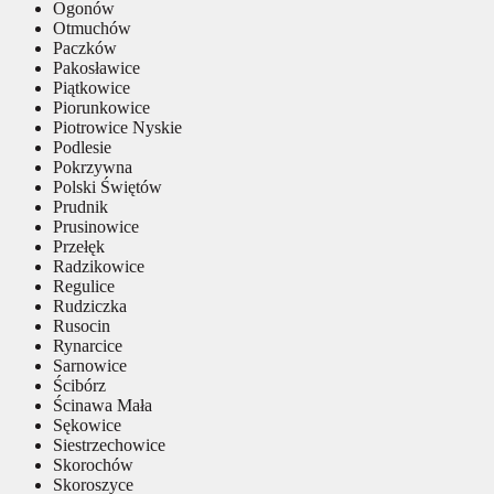
Ogonów
Otmuchów
Paczków
Pakosławice
Piątkowice
Piorunkowice
Piotrowice Nyskie
Podlesie
Pokrzywna
Polski Świętów
Prudnik
Prusinowice
Przełęk
Radzikowice
Regulice
Rudziczka
Rusocin
Rynarcice
Sarnowice
Ścibórz
Ścinawa Mała
Sękowice
Siestrzechowice
Skorochów
Skoroszyce