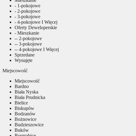
Mieszkanie
- 1-pokojowe
- 2-pokojowe
- 3-pokojowe
- 4-pokojowe I Więcej
Oferty Deweloperskie
- Mieszkanie
-- 2-pokojowe
-- 3-pokojowe
-- 4-pokojowe I Więcej
Sprzedane
Wynajęte
Miejscowość
Miejscowość
Bardno
Biała Nyska
Biała Prudnicka
Bielice
Biskupów
Bodzanów
Bożnowice
Budzieszowice
Buków
Burgrabice