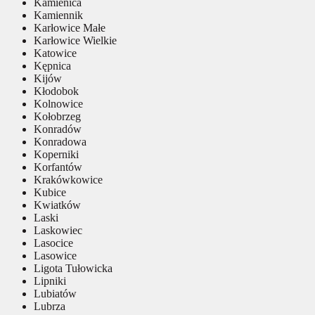
Kamienica
Kamiennik
Karłowice Małe
Karłowice Wielkie
Katowice
Kępnica
Kijów
Kłodobok
Kolnowice
Kołobrzeg
Konradów
Konradowa
Koperniki
Korfantów
Krakówkowice
Kubice
Kwiatków
Laski
Laskowiec
Lasocice
Lasowice
Ligota Tułowicka
Lipniki
Lubiatów
Lubrza