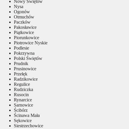
Nowy Świętów
Nysa
Ogonów
Otmuchów
Paczków
Pakosławice
Piątkowice
Piorunkowice
Piotrowice Nyskie
Podlesie
Pokrzywna
Polski Świętów
Prudnik
Prusinowice
Przełęk
Radzikowice
Regulice
Rudziczka
Rusocin
Rynarcice
Sarnowice
Ścibórz
Ścinawa Mała
Sękowice
Siestrzechowice