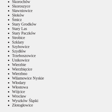
Skorochów
Skoroszyce
Sławniowice
Słoków
Śmicz
Stary Grodków
Stary Las
Stary Paczków
Strobice
Szklary
Szybowice
Szydłów
Trzeboszowice
Unikowice
Wierzbie
Wierzbięcice
Wierzbno
Wilamowice Nyskie
Włodary
Włostowa
Wójcice
Wrocław
Wyszków Śląski
Złotogłowice