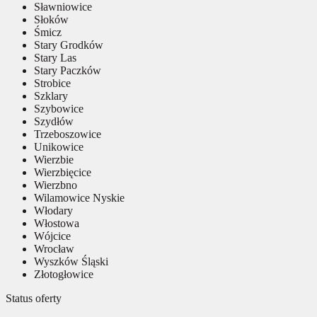
Sławniowice
Słoków
Śmicz
Stary Grodków
Stary Las
Stary Paczków
Strobice
Szklary
Szybowice
Szydłów
Trzeboszowice
Unikowice
Wierzbie
Wierzbięcice
Wierzbno
Wilamowice Nyskie
Włodary
Włostowa
Wójcice
Wrocław
Wyszków Śląski
Złotogłowice
Status oferty