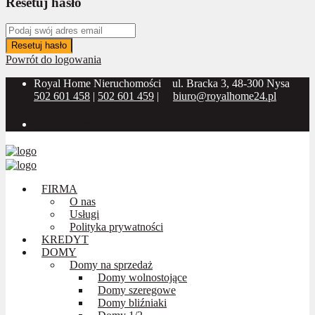
Resetuj hasło
Resetuj hasło
Powrót do logowania
Royal Home Nieruchomości
ul. Bracka 3, 48-300 Nysa
502 601 458
|
502 601 459
|
biuro@royalhome24.pl
Social Media:
FIRMA
O nas
Usługi
Polityka prywatności
KREDYT
DOMY
Domy na sprzedaż
Domy wolnostojące
Domy szeregowe
Domy bliźniaki