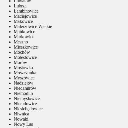
Lubiatów
Lubrza
Łambinowice
Maciejowice
Makowice
Malerzowice Wielkie
Mańkowice
Markowice
Meszno
Mieszkowice
Mochów
Molestowice
Morów
Mostówka
Moszczanka
Myszowice
Nadziejów
Niedamirów
Niemodlin
Niemysłowice
Nieradowice
Niesiebędowice
Niwnica
Nowaki
Nowy Las