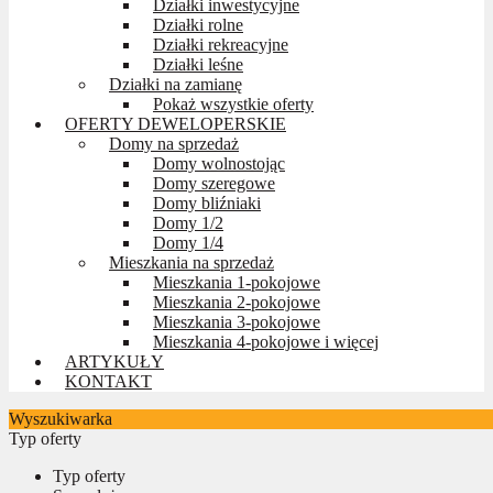
Działki inwestycyjne
Działki rolne
Działki rekreacyjne
Działki leśne
Działki na zamianę
Pokaż wszystkie oferty
OFERTY DEWELOPERSKIE
Domy na sprzedaż
Domy wolnostojąc
Domy szeregowe
Domy bliźniaki
Domy 1/2
Domy 1/4
Mieszkania na sprzedaż
Mieszkania 1-pokojowe
Mieszkania 2-pokojowe
Mieszkania 3-pokojowe
Mieszkania 4-pokojowe i więcej
ARTYKUŁY
KONTAKT
Wyszukiwarka
Typ oferty
Typ oferty