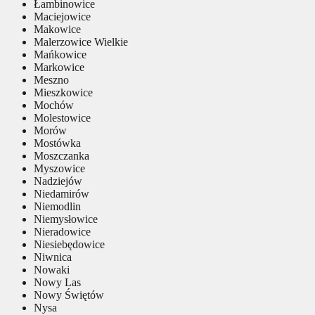
Łambinowice
Maciejowice
Makowice
Malerzowice Wielkie
Mańkowice
Markowice
Meszno
Mieszkowice
Mochów
Molestowice
Morów
Mostówka
Moszczanka
Myszowice
Nadziejów
Niedamirów
Niemodlin
Niemysłowice
Nieradowice
Niesiebędowice
Niwnica
Nowaki
Nowy Las
Nowy Świętów
Nysa