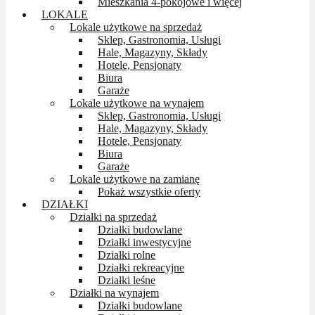
Mieszkania 4-pokojowe i więcej
LOKALE
Lokale użytkowe na sprzedaż
Sklep, Gastronomia, Usługi
Hale, Magazyny, Składy
Hotele, Pensjonaty
Biura
Garaże
Lokale użytkowe na wynajem
Sklep, Gastronomia, Usługi
Hale, Magazyny, Składy
Hotele, Pensjonaty
Biura
Garaże
Lokale użytkowe na zamianę
Pokaż wszystkie oferty
DZIAŁKI
Działki na sprzedaż
Działki budowlane
Działki inwestycyjne
Działki rolne
Działki rekreacyjne
Działki leśne
Działki na wynajem
Działki budowlane