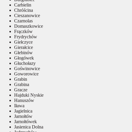
Carbielin
Chróścina
Cieszanowice
Czarnolas
Domaszkowice
Frączków
Frydrychów
Giełczyce
Gierałcice
Głebinów
Głogówek
Głuchołazy
Goświnowice
Goworowice
Grabin
Grabina
Gracze
Hajduki Nyskie
Hanuszów
Iława
Jagielnica
Jarnołtów
Jarnołtówek
Jasienica Dolna