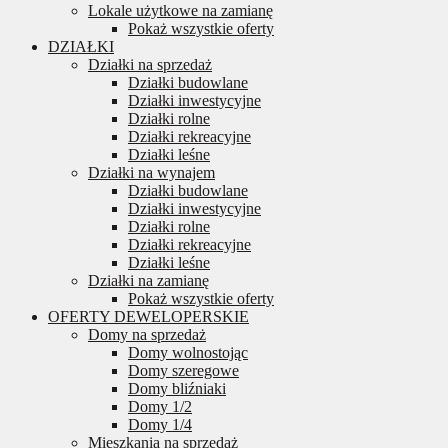
Lokale użytkowe na zamianę
Pokaż wszystkie oferty
DZIAŁKI
Działki na sprzedaż
Działki budowlane
Działki inwestycyjne
Działki rolne
Działki rekreacyjne
Działki leśne
Działki na wynajem
Działki budowlane
Działki inwestycyjne
Działki rolne
Działki rekreacyjne
Działki leśne
Działki na zamianę
Pokaż wszystkie oferty
OFERTY DEWELOPERSKIE
Domy na sprzedaż
Domy wolnostojąc
Domy szeregowe
Domy bliźniaki
Domy 1/2
Domy 1/4
Mieszkania na sprzedaż