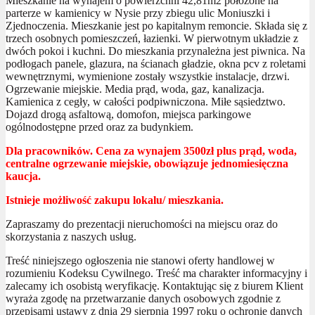
Mieszkanie na wynajem o powierzchni 42,81m2 położone na
parterze w kamienicy w Nysie przy zbiegu ulic Moniuszki i
Zjednoczenia. Mieszkanie jest po kapitalnym remoncie. Składa się z
trzech osobnych pomieszczeń, łazienki. W pierwotnym układzie z
dwóch pokoi i kuchni. Do mieszkania przynależna jest piwnica. Na
podłogach panele, glazura, na ścianach gładzie, okna pcv z roletami
wewnętrznymi, wymienione zostały wszystkie instalacje, drzwi.
Ogrzewanie miejskie. Media prąd, woda, gaz, kanalizacja.
Kamienica z cegły, w całości podpiwniczona. Miłe sąsiedztwo.
Dojazd drogą asfaltową, domofon, miejsca parkingowe
ogólnodostępne przed oraz za budynkiem.
Dla pracowników. Cena za wynajem 3500zł plus prąd, woda,
centralne ogrzewanie miejskie, obowiązuje jednomiesięczna
kaucja.
Istnieje możliwość zakupu lokalu/ mieszkania.
Zapraszamy do prezentacji nieruchomości na miejscu oraz do
skorzystania z naszych usług.
Treść niniejszego ogłoszenia nie stanowi oferty handlowej w
rozumieniu Kodeksu Cywilnego. Treść ma charakter informacyjny i
zalecamy ich osobistą weryfikację. Kontaktując się z biurem Klient
wyraża zgodę na przetwarzanie danych osobowych zgodnie z
przepisami ustawy z dnia 29 sierpnia 1997 roku o ochronie danych