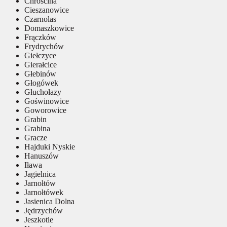
Chróścina
Cieszanowice
Czarnolas
Domaszkowice
Frączków
Frydrychów
Giełczyce
Gierałcice
Głebinów
Głogówek
Głuchołazy
Goświnowice
Goworowice
Grabin
Grabina
Gracze
Hajduki Nyskie
Hanuszów
Iława
Jagielnica
Jarnołtów
Jarnołtówek
Jasienica Dolna
Jędrzychów
Jeszkotle