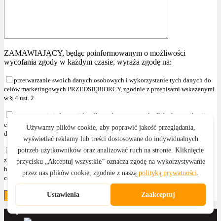
ZAMAWIAJĄCY, będąc poinformowanym o możliwości
wycofania zgody w każdym czasie, wyraża zgodę na:
przetwarzanie swoich danych osobowych i wykorzystanie tych danych do
celów marketingowych PRZEDSIĘBIORCY, zgodnie z przepisami wskazanymi
w § 4 ust. 2
otrzymywanie informacji handlowych za pomocą środków komunikacji
elektronicznej, zgodnie z ustawą z dnia 18 lipca 2002r. o świadczeniu usług
drogą elektroniczną (Dz. U. z 2020r. poz. 344 z późniejszymi zmianami )
przetwarzanie swoich danych osobowych i wykorzystanie tych danych,
zgodnie z przepisami wskazanymi w § 4 ust. 2 , w celu przesyłania informacji
handlowych oraz używania telekomunikacyjnych urządzeń końcowych dla
celów marketingu bezpośredniego."