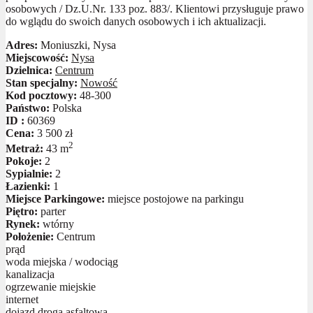
osobowych / Dz.U.Nr. 133 poz. 883/. Klientowi przysługuje prawo
do wglądu do swoich danych osobowych i ich aktualizacji.
Adres:
Moniuszki, Nysa
Miejscowość:
Nysa
Dzielnica:
Centrum
Stan specjalny:
Nowość
Kod pocztowy:
48-300
Państwo:
Polska
ID :
60369
Cena:
3 500 zł
2
Metraż:
43 m
Pokoje:
2
Sypialnie:
2
Łazienki:
1
Miejsce Parkingowe:
miejsce postojowe na parkingu
Piętro:
parter
Rynek:
wtórny
Położenie:
Centrum
prąd
woda miejska / wodociąg
kanalizacja
ogrzewanie miejskie
internet
dojazd drogą asfaltową