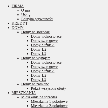
FIRMA
O nas
Usługi
Polityka prywatności
KREDYT
DOMY
Domy na sprzedaż
Domy wolnostojące
Domy szeregowe
Domy bliźniaki
Domy 1/2
Domy 1/4
Domy na wynajem
Domy wolnostojące
Domy szeregowe
Domy bliźniaki
Domy 1/2
Domy 1/4
Domy na zamianę
Pokaż wszystkie oferty
MIESZKANIA
Mieszkania na sprzedaż
Mieszkania 1-pokojowe
Mieszkania 2-pokojowe