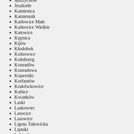
Jędrzychów
Jeszkotle
Kamienica
Kamiennik
Karłowice Małe
Karłowice Wielkie
Katowice
Kępnica
Kijów
Kłodobok
Kolnowice
Kołobrzeg
Konradów
Konradowa
Koperniki
Korfantów
Krakówkowice
Kubice
Kwiatków
Laski
Laskowiec
Lasocice
Lasowice
Ligota Tułowicka
Lipniki