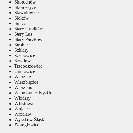
Skorochów
Skoroszyce
Sławniowice
Słoków
Śmicz
Stary Grodków
Stary Las
Stary Paczków
Strobice
Szklary
Szybowice
Szydłów
Trzeboszowice
Unikowice
Wierzbie
Wierzbięcice
Wierzbno
Wilamowice Nyskie
Włodary
Włostowa
Wójcice
Wrocław
Wyszków Śląski
Złotogłowice