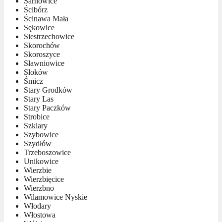
Sarnowice
Ścibórz
Ścinawa Mała
Sękowice
Siestrzechowice
Skorochów
Skoroszyce
Sławniowice
Słoków
Śmicz
Stary Grodków
Stary Las
Stary Paczków
Strobice
Szklary
Szybowice
Szydłów
Trzeboszowice
Unikowice
Wierzbie
Wierzbięcice
Wierzbno
Wilamowice Nyskie
Włodary
Włostowa