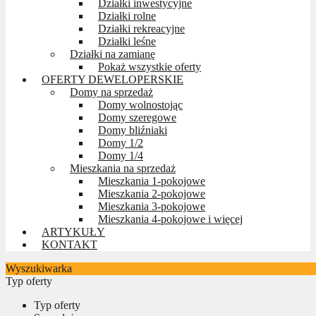
Działki inwestycyjne
Działki rolne
Działki rekreacyjne
Działki leśne
Działki na zamianę
Pokaż wszystkie oferty
OFERTY DEWELOPERSKIE
Domy na sprzedaż
Domy wolnostojąc
Domy szeregowe
Domy bliźniaki
Domy 1/2
Domy 1/4
Mieszkania na sprzedaż
Mieszkania 1-pokojowe
Mieszkania 2-pokojowe
Mieszkania 3-pokojowe
Mieszkania 4-pokojowe i więcej
ARTYKUŁY
KONTAKT
Wyszukiwarka
Typ oferty
Typ oferty