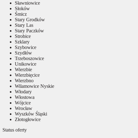
Sławniowice
Słoków
Śmicz
Stary Grodków
Stary Las
Stary Paczków
Strobice
Szklary
Szybowice
Szydłów
Trzeboszowice
Unikowice
Wierzbie
Wierzbięcice
Wierzbno
Wilamowice Nyskie
Włodary
Włostowa
Wójcice
Wrocław
Wyszków Śląski
Złotogłowice
Status oferty