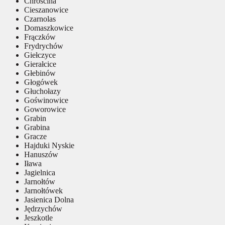
Chróścina
Cieszanowice
Czarnolas
Domaszkowice
Frączków
Frydrychów
Giełczyce
Gierałcice
Głebinów
Głogówek
Głuchołazy
Goświnowice
Goworowice
Grabin
Grabina
Gracze
Hajduki Nyskie
Hanuszów
Iława
Jagielnica
Jarnołtów
Jarnołtówek
Jasienica Dolna
Jędrzychów
Jeszkotle