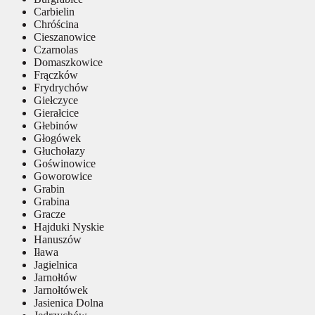
Carbielin
Chróścina
Cieszanowice
Czarnolas
Domaszkowice
Frączków
Frydrychów
Giełczyce
Gierałcice
Głebinów
Głogówek
Głuchołazy
Goświnowice
Goworowice
Grabin
Grabina
Gracze
Hajduki Nyskie
Hanuszów
Iława
Jagielnica
Jarnołtów
Jarnołtówek
Jasienica Dolna