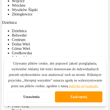
Wójcice
Wrocław
Wyszków Śląski
Złotogłowice
Dzielnica
Dzielnica
Belweder
Centrum
Dolna Wieś
Górna Wieś
Grodkowska
Jędrzychów
Os. Belweder Park
Os. Gałczyńskiego
Os. KEN
Os. Kościuszki
Os. Podzamcze Sektor A
Os. Podzamcze Sektor B
Os. Podzamcze Sektor C
Os. Południe
Os. Rodziewiczówny
Osiedla
Poza Nysą