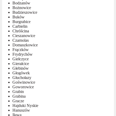
Bodzanów
Bożnowice
Budzieszowice
Buków
Burgrabice
Carbielin
Chróścina
Cieszanowice
Czarnolas
Domaszkowice
Frączków
Frydrychów
Giełczyce
Gierałcice
Głebinów
Głogówek
Głuchołazy
Goświnowice
Goworowice
Grabin
Grabina
Gracze
Hajduki Nyskie
Hanuszów
Iława