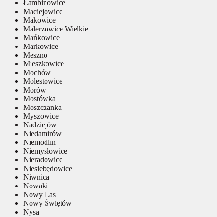
Łambinowice
Maciejowice
Makowice
Malerzowice Wielkie
Mańkowice
Markowice
Meszno
Mieszkowice
Mochów
Molestowice
Morów
Mostówka
Moszczanka
Myszowice
Nadziejów
Niedamirów
Niemodlin
Niemysłowice
Nieradowice
Niesiebędowice
Niwnica
Nowaki
Nowy Las
Nowy Świętów
Nysa