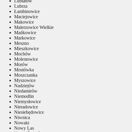
Lubiatów
Lubrza
Łambinowice
Maciejowice
Makowice
Malerzowice Wielkie
Mańkowice
Markowice
Meszno
Mieszkowice
Mochów
Molestowice
Morów
Mostówka
Moszczanka
Myszowice
Nadziejów
Niedamirów
Niemodlin
Niemysłowice
Nieradowice
Niesiebędowice
Niwnica
Nowaki
Nowy Las