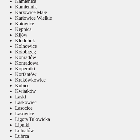
Kamienica
Kamiennik
Karłowice Małe
Karłowice Wielkie
Katowice
Kępnica
Kijów
Kłodobok
Kolnowice
Kołobrzeg
Konradów
Konradowa
Koperniki
Korfantów
Krakówkowice
Kubice
Kwiatków
Laski
Laskowiec
Lasocice
Lasowice
Ligota Tułowicka
Lipniki
Lubiatów
Lubrza