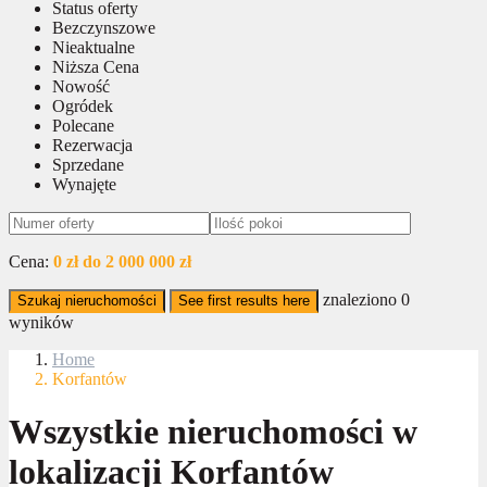
Status oferty
Bezczynszowe
Nieaktualne
Niższa Cena
Nowość
Ogródek
Polecane
Rezerwacja
Sprzedane
Wynajęte
Cena:
0 zł do 2 000 000 zł
znaleziono
0
Szukaj nieruchomości
See first results here
wyników
Home
Korfantów
Wszystkie nieruchomości w
lokalizacji Korfantów