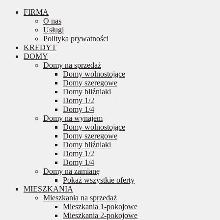
FIRMA
O nas
Usługi
Polityka prywatności
KREDYT
DOMY
Domy na sprzedaż
Domy wolnostojące
Domy szeregowe
Domy bliźniaki
Domy 1/2
Domy 1/4
Domy na wynajem
Domy wolnostojące
Domy szeregowe
Domy bliźniaki
Domy 1/2
Domy 1/4
Domy na zamianę
Pokaż wszystkie oferty
MIESZKANIA
Mieszkania na sprzedaż
Mieszkania 1-pokojowe
Mieszkania 2-pokojowe