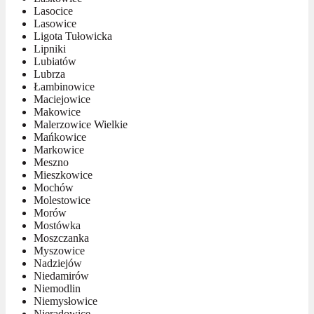
Lasocice
Lasowice
Ligota Tułowicka
Lipniki
Lubiatów
Lubrza
Łambinowice
Maciejowice
Makowice
Malerzowice Wielkie
Mańkowice
Markowice
Meszno
Mieszkowice
Mochów
Molestowice
Morów
Mostówka
Moszczanka
Myszowice
Nadziejów
Niedamirów
Niemodlin
Niemysłowice
Nieradowice