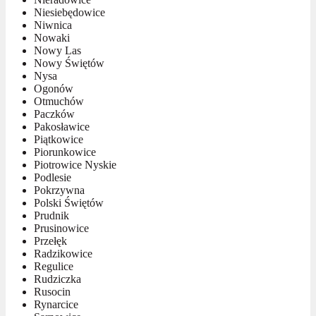
Niesiebędowice
Niwnica
Nowaki
Nowy Las
Nowy Świętów
Nysa
Ogonów
Otmuchów
Paczków
Pakosławice
Piątkowice
Piorunkowice
Piotrowice Nyskie
Podlesie
Pokrzywna
Polski Świętów
Prudnik
Prusinowice
Przełęk
Radzikowice
Regulice
Rudziczka
Rusocin
Rynarcice