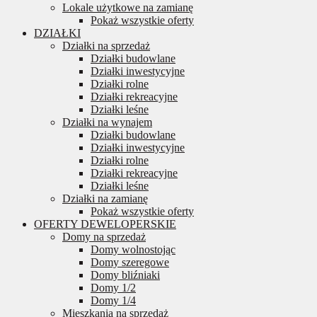
Lokale użytkowe na zamianę
Pokaż wszystkie oferty
DZIAŁKI
Działki na sprzedaż
Działki budowlane
Działki inwestycyjne
Działki rolne
Działki rekreacyjne
Działki leśne
Działki na wynajem
Działki budowlane
Działki inwestycyjne
Działki rolne
Działki rekreacyjne
Działki leśne
Działki na zamianę
Pokaż wszystkie oferty
OFERTY DEWELOPERSKIE
Domy na sprzedaż
Domy wolnostojąc
Domy szeregowe
Domy bliźniaki
Domy 1/2
Domy 1/4
Mieszkania na sprzedaż