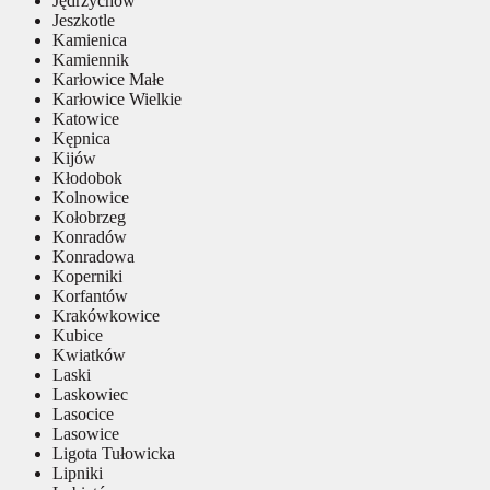
Jędrzychów
Jeszkotle
Kamienica
Kamiennik
Karłowice Małe
Karłowice Wielkie
Katowice
Kępnica
Kijów
Kłodobok
Kolnowice
Kołobrzeg
Konradów
Konradowa
Koperniki
Korfantów
Krakówkowice
Kubice
Kwiatków
Laski
Laskowiec
Lasocice
Lasowice
Ligota Tułowicka
Lipniki