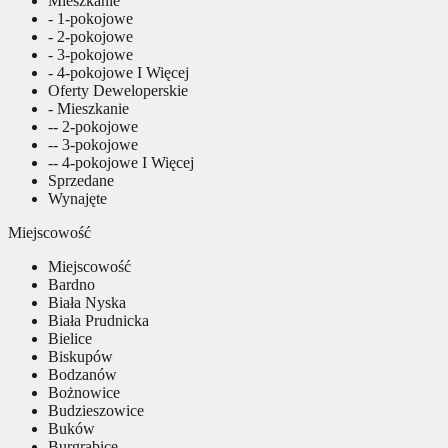
Mieszkanie
- 1-pokojowe
- 2-pokojowe
- 3-pokojowe
- 4-pokojowe I Więcej
Oferty Deweloperskie
- Mieszkanie
-- 2-pokojowe
-- 3-pokojowe
-- 4-pokojowe I Więcej
Sprzedane
Wynajęte
Miejscowość
Miejscowość
Bardno
Biała Nyska
Biała Prudnicka
Bielice
Biskupów
Bodzanów
Bożnowice
Budzieszowice
Buków
Burgrabice