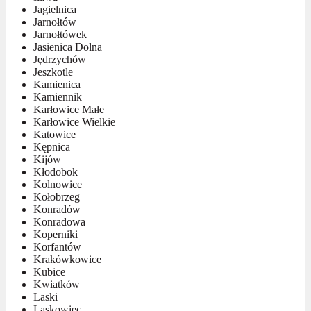
Jagielnica
Jarnołtów
Jarnołtówek
Jasienica Dolna
Jędrzychów
Jeszkotle
Kamienica
Kamiennik
Karłowice Małe
Karłowice Wielkie
Katowice
Kępnica
Kijów
Kłodobok
Kolnowice
Kołobrzeg
Konradów
Konradowa
Koperniki
Korfantów
Krakówkowice
Kubice
Kwiatków
Laski
Laskowiec