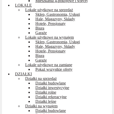
Mieszkania 4-pokojowe i więcej
LOKALE
Lokale użytkowe na sprzedaż
Sklep, Gastronomia, Usługi
Hale, Magazyny, Składy
Hotele, Pensjonaty
Biura
Garaże
Lokale użytkowe na wynajem
Sklep, Gastronomia, Usługi
Hale, Magazyny, Składy
Hotele, Pensjonaty
Biura
Garaże
Lokale użytkowe na zamianę
Pokaż wszystkie oferty
DZIAŁKI
Działki na sprzedaż
Działki budowlane
Działki inwestycyjne
Działki rolne
Działki rekreacyjne
Działki leśne
Działki na wynajem
Działki budowlane