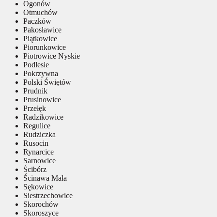
Ogonów
Otmuchów
Paczków
Pakosławice
Piątkowice
Piorunkowice
Piotrowice Nyskie
Podlesie
Pokrzywna
Polski Świętów
Prudnik
Prusinowice
Przełęk
Radzikowice
Regulice
Rudziczka
Rusocin
Rynarcice
Sarnowice
Ścibórz
Ścinawa Mała
Sękowice
Siestrzechowice
Skorochów
Skoroszyce