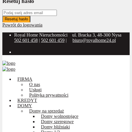
Resetuj hasło
Resetuj hasło
Powrót do logowania
Royal Home Nieruchomości
ul. Bracka 3, 48-300 Nysa
502 601 458
|
502 601 459
|
biuro@royalhome24.pl
Social Media:
FIRMA
O nas
Usługi
Polityka prywatności
KREDYT
DOMY
Domy na sprzedaż
Domy wolnostojące
Domy szeregowe
Domy bliźniaki