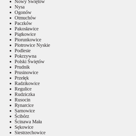
Nowy Świętów
Nysa
Ogonów
Otmuchów
Paczków
Pakosławice
Piątkowice
Piorunkowice
Piotrowice Nyskie
Podlesie
Pokrzywna
Polski Świętów
Prudnik
Prusinowice
Przełęk
Radzikowice
Regulice
Rudziczka
Rusocin
Rynarcice
Sarnowice
Ścibórz
Ścinawa Mała
Sękowice
Siestrzechowice