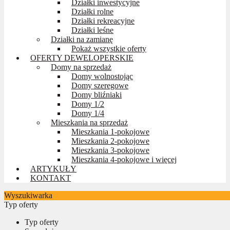
Działki inwestycyjne
Działki rolne
Działki rekreacyjne
Działki leśne
Działki na zamianę
Pokaż wszystkie oferty
OFERTY DEWELOPERSKIE
Domy na sprzedaż
Domy wolnostojąc
Domy szeregowe
Domy bliźniaki
Domy 1/2
Domy 1/4
Mieszkania na sprzedaż
Mieszkania 1-pokojowe
Mieszkania 2-pokojowe
Mieszkania 3-pokojowe
Mieszkania 4-pokojowe i więcej
ARTYKUŁY
KONTAKT
Wyszukiwarka
Typ oferty
Typ oferty