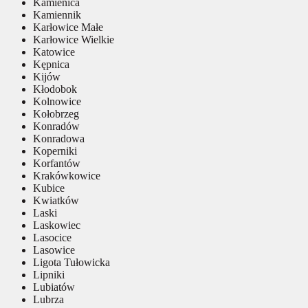
Kamienica
Kamiennik
Karłowice Małe
Karłowice Wielkie
Katowice
Kępnica
Kijów
Kłodobok
Kolnowice
Kołobrzeg
Konradów
Konradowa
Koperniki
Korfantów
Krakówkowice
Kubice
Kwiatków
Laski
Laskowiec
Lasocice
Lasowice
Ligota Tułowicka
Lipniki
Lubiatów
Lubrza