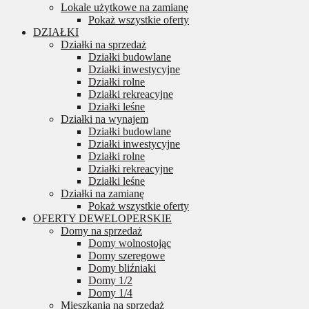
Lokale użytkowe na zamianę
Pokaż wszystkie oferty
DZIAŁKI
Działki na sprzedaż
Działki budowlane
Działki inwestycyjne
Działki rolne
Działki rekreacyjne
Działki leśne
Działki na wynajem
Działki budowlane
Działki inwestycyjne
Działki rolne
Działki rekreacyjne
Działki leśne
Działki na zamianę
Pokaż wszystkie oferty
OFERTY DEWELOPERSKIE
Domy na sprzedaż
Domy wolnostojąc
Domy szeregowe
Domy bliźniaki
Domy 1/2
Domy 1/4
Mieszkania na sprzedaż