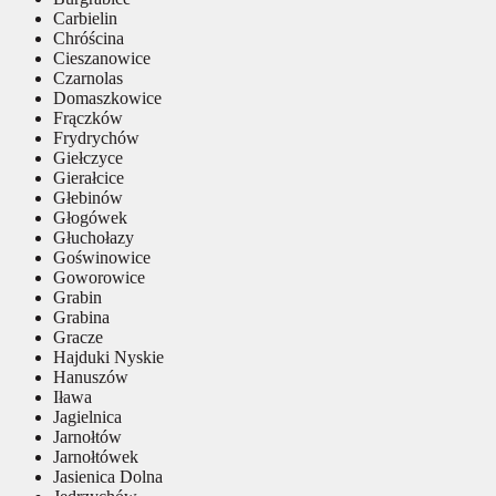
Carbielin
Chróścina
Cieszanowice
Czarnolas
Domaszkowice
Frączków
Frydrychów
Giełczyce
Gierałcice
Głebinów
Głogówek
Głuchołazy
Goświnowice
Goworowice
Grabin
Grabina
Gracze
Hajduki Nyskie
Hanuszów
Iława
Jagielnica
Jarnołtów
Jarnołtówek
Jasienica Dolna