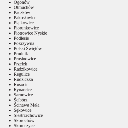
Ogonów
Otmuchów
Paczków
Pakosławice
Piątkowice
Piorunkowice
Piotrowice Nyskie
Podlesie
Pokrzywna
Polski Świętów
Prudnik
Prusinowice
Przełęk
Radzikowice
Regulice
Rudziczka
Rusocin
Rynarcice
Sarnowice
Ścibórz
Ścinawa Mała
Sękowice
Siestrzechowice
Skorochów
Skoroszyce