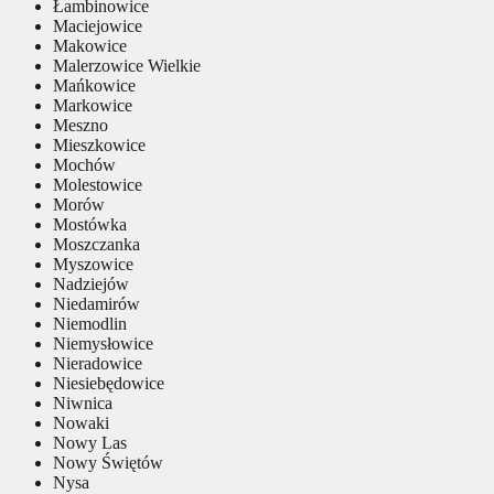
Łambinowice
Maciejowice
Makowice
Malerzowice Wielkie
Mańkowice
Markowice
Meszno
Mieszkowice
Mochów
Molestowice
Morów
Mostówka
Moszczanka
Myszowice
Nadziejów
Niedamirów
Niemodlin
Niemysłowice
Nieradowice
Niesiebędowice
Niwnica
Nowaki
Nowy Las
Nowy Świętów
Nysa