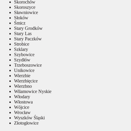
Skorochów
Skoroszyce
Sławniowice
Słoków
Śmicz
Stary Grodków
Stary Las
Stary Paczków
Strobice
Szklary
Szybowice
Szydłów
Trzeboszowice
Unikowice
Wierzbie
Wierzbięcice
Wierzbno
Wilamowice Nyskie
Włodary
Włostowa
Wójcice
Wrocław
Wyszków Śląski
Złotogłowice