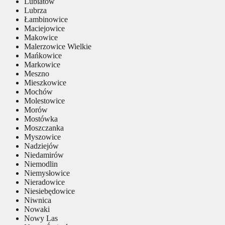
Lubiatów
Lubrza
Łambinowice
Maciejowice
Makowice
Malerzowice Wielkie
Mańkowice
Markowice
Meszno
Mieszkowice
Mochów
Molestowice
Morów
Mostówka
Moszczanka
Myszowice
Nadziejów
Niedamirów
Niemodlin
Niemysłowice
Nieradowice
Niesiebędowice
Niwnica
Nowaki
Nowy Las