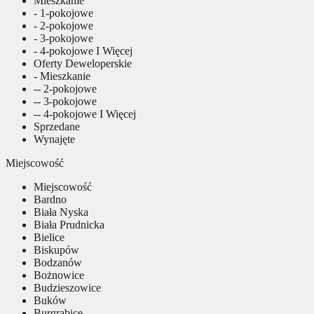
Mieszkanie
- 1-pokojowe
- 2-pokojowe
- 3-pokojowe
- 4-pokojowe I Więcej
Oferty Deweloperskie
- Mieszkanie
-- 2-pokojowe
-- 3-pokojowe
-- 4-pokojowe I Więcej
Sprzedane
Wynajęte
Miejscowość
Miejscowość
Bardno
Biała Nyska
Biała Prudnicka
Bielice
Biskupów
Bodzanów
Bożnowice
Budzieszowice
Buków
Burgrabice