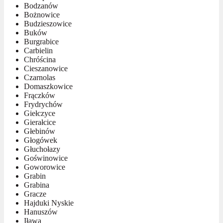
Bodzanów
Bożnowice
Budzieszowice
Buków
Burgrabice
Carbielin
Chróścina
Cieszanowice
Czarnolas
Domaszkowice
Frączków
Frydrychów
Giełczyce
Gierałcice
Głebinów
Głogówek
Głuchołazy
Goświnowice
Goworowice
Grabin
Grabina
Gracze
Hajduki Nyskie
Hanuszów
Iława