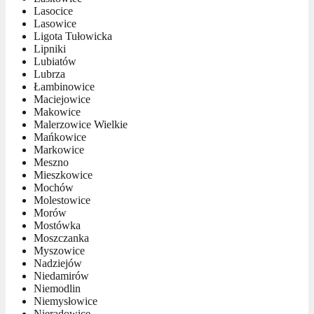
Lasocice
Lasowice
Ligota Tułowicka
Lipniki
Lubiatów
Lubrza
Łambinowice
Maciejowice
Makowice
Malerzowice Wielkie
Mańkowice
Markowice
Meszno
Mieszkowice
Mochów
Molestowice
Morów
Mostówka
Moszczanka
Myszowice
Nadziejów
Niedamirów
Niemodlin
Niemysłowice
Nieradowice