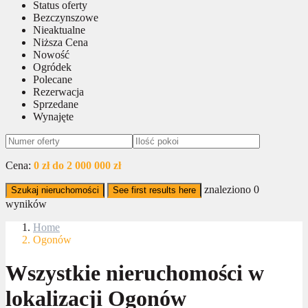
Status oferty
Bezczynszowe
Nieaktualne
Niższa Cena
Nowość
Ogródek
Polecane
Rezerwacja
Sprzedane
Wynajęte
Cena:
0 zł do 2 000 000 zł
znaleziono
0
Szukaj nieruchomości
See first results here
wyników
Home
Ogonów
Wszystkie nieruchomości w
lokalizacji Ogonów