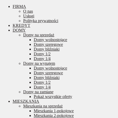
FIRMA
O nas
Usługi
Polityka prywatności
KREDYT
DOMY
Domy na sprzedaż
Domy wolnostojące
Domy szeregowe
Domy bliźniaki
Domy 1/2
Domy 1/4
Domy na wynajem
Domy wolnostojące
Domy szeregowe
Domy bliźniaki
Domy 1/2
Domy 1/4
Domy na zamianę
Pokaż wszystkie oferty
MIESZKANIA
Mieszkania na sprzedaż
Mieszkania 1-pokojowe
Mieszkania 2-pokojowe