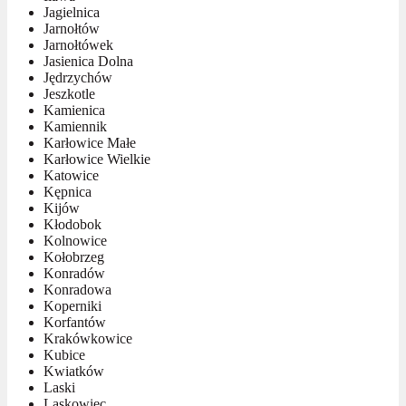
Jagielnica
Jarnołtów
Jarnołtówek
Jasienica Dolna
Jędrzychów
Jeszkotle
Kamienica
Kamiennik
Karłowice Małe
Karłowice Wielkie
Katowice
Kępnica
Kijów
Kłodobok
Kolnowice
Kołobrzeg
Konradów
Konradowa
Koperniki
Korfantów
Krakówkowice
Kubice
Kwiatków
Laski
Laskowiec