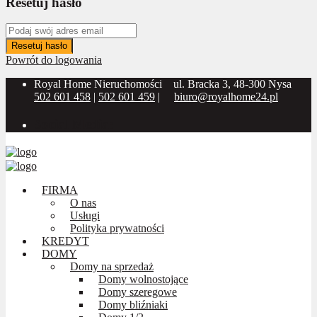
Resetuj hasło
Resetuj hasło
Powrót do logowania
Royal Home Nieruchomości
ul. Bracka 3, 48-300 Nysa
502 601 458
|
502 601 459
|
biuro@royalhome24.pl
Social Media:
FIRMA
O nas
Usługi
Polityka prywatności
KREDYT
DOMY
Domy na sprzedaż
Domy wolnostojące
Domy szeregowe
Domy bliźniaki