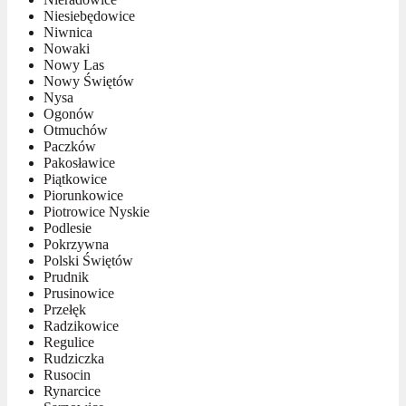
Niesiebędowice
Niwnica
Nowaki
Nowy Las
Nowy Świętów
Nysa
Ogonów
Otmuchów
Paczków
Pakosławice
Piątkowice
Piorunkowice
Piotrowice Nyskie
Podlesie
Pokrzywna
Polski Świętów
Prudnik
Prusinowice
Przełęk
Radzikowice
Regulice
Rudziczka
Rusocin
Rynarcice