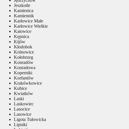
Jędrzychów
Jeszkotle
Kamienica
Kamiennik
Karłowice Małe
Karłowice Wielkie
Katowice
Kępnica
Kijów
Kłodobok
Kolnowice
Kołobrzeg
Konradów
Konradowa
Koperniki
Korfantów
Krakówkowice
Kubice
Kwiatków
Laski
Laskowiec
Lasocice
Lasowice
Ligota Tułowicka
Lipniki