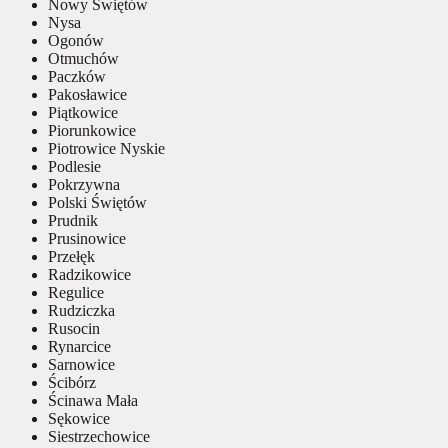
Nowy Świętów
Nysa
Ogonów
Otmuchów
Paczków
Pakosławice
Piątkowice
Piorunkowice
Piotrowice Nyskie
Podlesie
Pokrzywna
Polski Świętów
Prudnik
Prusinowice
Przełęk
Radzikowice
Regulice
Rudziczka
Rusocin
Rynarcice
Sarnowice
Ścibórz
Ścinawa Mała
Sękowice
Siestrzechowice