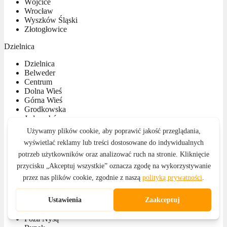
Wójcice
Wrocław
Wyszków Śląski
Złotogłowice
Dzielnica
Dzielnica
Belweder
Centrum
Dolna Wieś
Górna Wieś
Grodkowska
Jędrzychów
Os. Belweder Park
Os. Gałczyńskiego
Os. KEN
Os. Kościuszki
Os. Podzamcze Sektor A
Os. Podzamcze Sektor B
Os. Podzamcze Sektor C
Os. Południe
Os. Rodziewiczówny
Osiedla
Poza Nysą