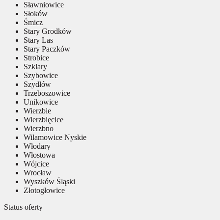
Sławniowice
Słoków
Śmicz
Stary Grodków
Stary Las
Stary Paczków
Strobice
Szklary
Szybowice
Szydłów
Trzeboszowice
Unikowice
Wierzbie
Wierzbięcice
Wierzbno
Wilamowice Nyskie
Włodary
Włostowa
Wójcice
Wrocław
Wyszków Śląski
Złotogłowice
Status oferty