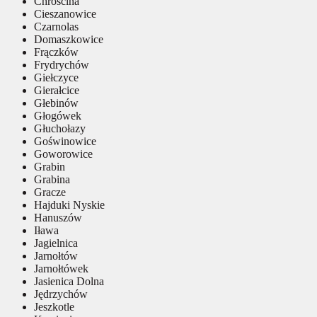
Chróścina
Cieszanowice
Czarnolas
Domaszkowice
Frączków
Frydrychów
Giełczyce
Gierałcice
Głebinów
Głogówek
Głuchołazy
Goświnowice
Goworowice
Grabin
Grabina
Gracze
Hajduki Nyskie
Hanuszów
Iława
Jagielnica
Jarnołtów
Jarnołtówek
Jasienica Dolna
Jędrzychów
Jeszkotle