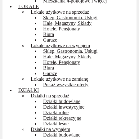
Mieszkania 4-pokojowe i więcej
LOKALE
Lokale użytkowe na sprzedaż
Sklep, Gastronomia, Usługi
Hale, Magazyny, Składy
Hotele, Pensjonaty
Biura
Garaże
Lokale użytkowe na wynajem
Sklep, Gastronomia, Usługi
Hale, Magazyny, Składy
Hotele, Pensjonaty
Biura
Garaże
Lokale użytkowe na zamianę
Pokaż wszystkie oferty
DZIAŁKI
Działki na sprzedaż
Działki budowlane
Działki inwestycyjne
Działki rolne
Działki rekreacyjne
Działki leśne
Działki na wynajem
Działki budowlane