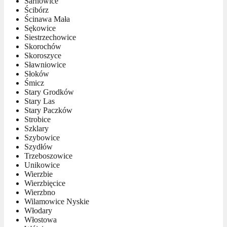
Sarnowice
Ścibórz
Ścinawa Mała
Sękowice
Siestrzechowice
Skorochów
Skoroszyce
Sławniowice
Słoków
Śmicz
Stary Grodków
Stary Las
Stary Paczków
Strobice
Szklary
Szybowice
Szydłów
Trzeboszowice
Unikowice
Wierzbie
Wierzbięcice
Wierzbno
Wilamowice Nyskie
Włodary
Włostowa