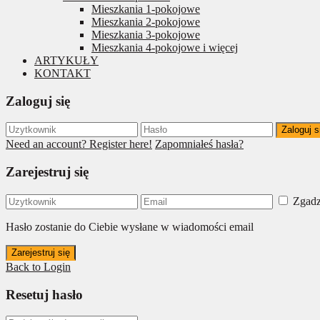
Mieszkania 1-pokojowe
Mieszkania 2-pokojowe
Mieszkania 3-pokojowe
Mieszkania 4-pokojowe i więcej
ARTYKUŁY
KONTAKT
Zaloguj się
Zaloguj s
Need an account? Register here!
Zapomniałeś hasła?
Zarejestruj się
Zgadz
Hasło zostanie do Ciebie wysłane w wiadomości email
Zarejestruj się
Back to Login
Resetuj hasło