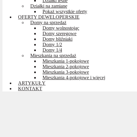
Działki leśne
Działki na zamianę
Pokaż wszystkie oferty
OFERTY DEWELOPERSKIE
Domy na sprzedaż
Domy wolnostojąc
Domy szeregowe
Domy bliźniaki
Domy 1/2
Domy 1/4
Mieszkania na sprzedaż
Mieszkania 1-pokojowe
Mieszkania 2-pokojowe
Mieszkania 3-pokojowe
Mieszkania 4-pokojowe i więcej
ARTYKUŁY
KONTAKT