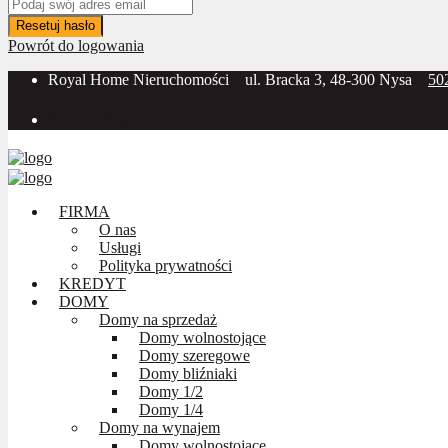
Resetuj hasło
Powrót do logowania
Royal Home Nieruchomości
ul. Bracka 3, 48-300 Nysa
50
Social Media:
FIRMA
O nas
Usługi
Polityka prywatności
KREDYT
DOMY
Domy na sprzedaż
Domy wolnostojące
Domy szeregowe
Domy bliźniaki
Domy 1/2
Domy 1/4
Domy na wynajem
Domy wolnostojące