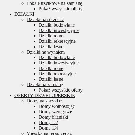
Lokale użytkowe na zamianę
Pokaż wszystkie oferty
DZIAŁKI
Działki na sprzedaż
Działki budowlane
Działki inwestycyjne
Działki rolne
Działki rekreacyjne
Działki leśne
Działki na wynajem
Działki budowlane
Działki inwestycyjne
Działki rolne
Działki rekreacyjne
Działki leśne
Działki na zamianę
Pokaż wszystkie oferty
OFERTY DEWELOPERSKIE
Domy na sprzedaż
Domy wolnostojąc
Domy szeregowe
Domy bliźniaki
Domy 1/2
Domy 1/4
Mieszkania na sprzedaż