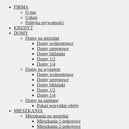
FIRMA
O nas
Usługi
Polityka prywatności
KREDYT
DOMY
Domy na sprzedaż
Domy wolnostojące
Domy szeregowe
Domy bliźniaki
Domy 1/2
Domy 1/4
Domy na wynajem
Domy wolnostojące
Domy szeregowe
Domy bliźniaki
Domy 1/2
Domy 1/4
Domy na zamianę
Pokaż wszystkie oferty
MIESZKANIA
Mieszkania na sprzedaż
Mieszkania 1-pokojowe
Mieszkania 2-pokojowe