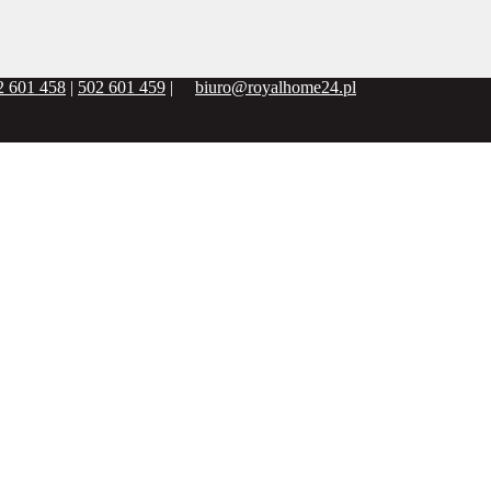
2 601 458
|
502 601 459
|
biuro@royalhome24.pl