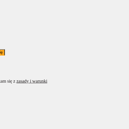
ię
am się z
zasady i warunki