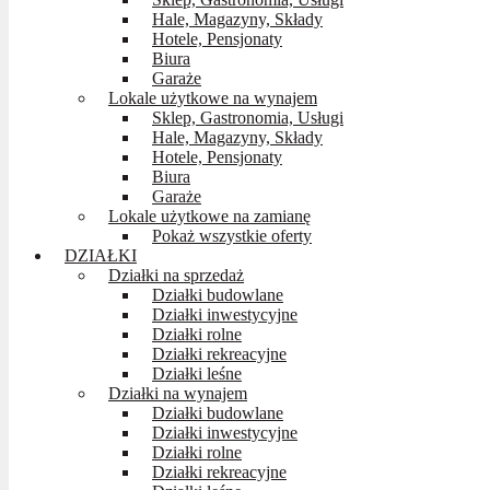
Hale, Magazyny, Składy
Hotele, Pensjonaty
Biura
Garaże
Lokale użytkowe na wynajem
Sklep, Gastronomia, Usługi
Hale, Magazyny, Składy
Hotele, Pensjonaty
Biura
Garaże
Lokale użytkowe na zamianę
Pokaż wszystkie oferty
DZIAŁKI
Działki na sprzedaż
Działki budowlane
Działki inwestycyjne
Działki rolne
Działki rekreacyjne
Działki leśne
Działki na wynajem
Działki budowlane
Działki inwestycyjne
Działki rolne
Działki rekreacyjne