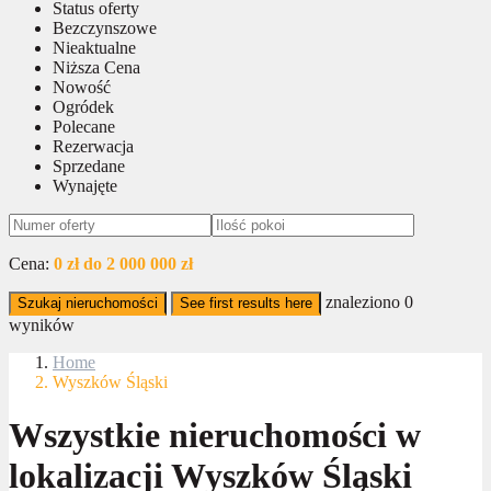
Status oferty
Bezczynszowe
Nieaktualne
Niższa Cena
Nowość
Ogródek
Polecane
Rezerwacja
Sprzedane
Wynajęte
Cena:
0 zł do 2 000 000 zł
znaleziono
0
Szukaj nieruchomości
See first results here
wyników
Home
Wyszków Śląski
Wszystkie nieruchomości w
lokalizacji Wyszków Śląski