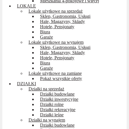
Mieszkania 4-pokojowe i więcej
LOKALE
Lokale użytkowe na sprzedaż
Sklep, Gastronomia, Usługi
Hale, Magazyny, Składy
Hotele, Pensjonaty
Biura
Garaże
Lokale użytkowe na wynajem
Sklep, Gastronomia, Usługi
Hale, Magazyny, Składy
Hotele, Pensjonaty
Biura
Garaże
Lokale użytkowe na zamianę
Pokaż wszystkie oferty
DZIAŁKI
Działki na sprzedaż
Działki budowlane
Działki inwestycyjne
Działki rolne
Działki rekreacyjne
Działki leśne
Działki na wynajem
Działki budowlane