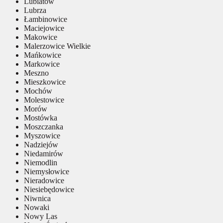
Lubiatów
Lubrza
Łambinowice
Maciejowice
Makowice
Malerzowice Wielkie
Mańkowice
Markowice
Meszno
Mieszkowice
Mochów
Molestowice
Morów
Mostówka
Moszczanka
Myszowice
Nadziejów
Niedamirów
Niemodlin
Niemysłowice
Nieradowice
Niesiebędowice
Niwnica
Nowaki
Nowy Las