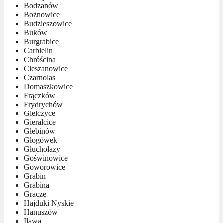
Bodzanów
Bożnowice
Budzieszowice
Buków
Burgrabice
Carbielin
Chróścina
Cieszanowice
Czarnolas
Domaszkowice
Frączków
Frydrychów
Giełczyce
Gierałcice
Głebinów
Głogówek
Głuchołazy
Goświnowice
Goworowice
Grabin
Grabina
Gracze
Hajduki Nyskie
Hanuszów
Iława