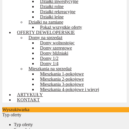
Działki inwestycyjne
Działki rolne
Działki rekreacyjne
Działki leśne
Działki na zamianę
Pokaż wszystkie oferty
OFERTY DEWELOPERSKIE
Domy na sprzedaż
Domy wolnostojąc
Domy szeregowe
Domy bliźniaki
Domy 1/2
Domy 1/4
Mieszkania na sprzedaż
Mieszkania 1-pokojowe
Mieszkania 2-pokojowe
Mieszkania 3-pokojowe
Mieszkania 4-pokojowe i więcej
ARTYKUŁY
KONTAKT
Wyszukiwarka
Typ oferty
Typ oferty