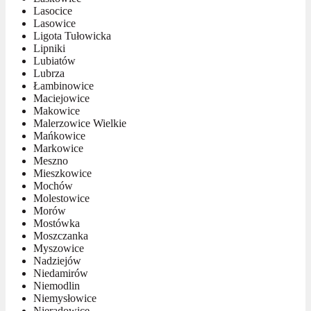
Lasocice
Lasowice
Ligota Tułowicka
Lipniki
Lubiatów
Lubrza
Łambinowice
Maciejowice
Makowice
Malerzowice Wielkie
Mańkowice
Markowice
Meszno
Mieszkowice
Mochów
Molestowice
Morów
Mostówka
Moszczanka
Myszowice
Nadziejów
Niedamirów
Niemodlin
Niemysłowice
Nieradowice