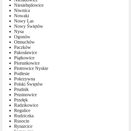
Niesiebędowice
Niwnica
Nowaki
Nowy Las
Nowy Świętów
Nysa
Ogonów
Otmuchów
Paczków
Pakosławice
Piątkowice
Piorunkowice
Piotrowice Nyskie
Podlesie
Pokrzywna
Polski Świętów
Prudnik
Prusinowice
Przełęk
Radzikowice
Regulice
Rudziczka
Rusocin
Rynarcice