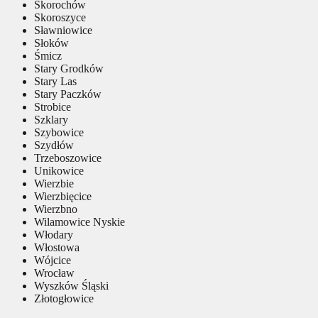
Skorochów
Skoroszyce
Sławniowice
Słoków
Śmicz
Stary Grodków
Stary Las
Stary Paczków
Strobice
Szklary
Szybowice
Szydłów
Trzeboszowice
Unikowice
Wierzbie
Wierzbięcice
Wierzbno
Wilamowice Nyskie
Włodary
Włostowa
Wójcice
Wrocław
Wyszków Śląski
Złotogłowice