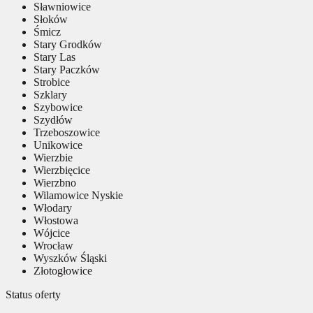
Sławniowice
Słoków
Śmicz
Stary Grodków
Stary Las
Stary Paczków
Strobice
Szklary
Szybowice
Szydłów
Trzeboszowice
Unikowice
Wierzbie
Wierzbięcice
Wierzbno
Wilamowice Nyskie
Włodary
Włostowa
Wójcice
Wrocław
Wyszków Śląski
Złotogłowice
Status oferty