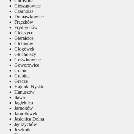
Chróścina
Cieszanowice
Czarnolas
Domaszkowice
Frączków
Frydrychów
Giełczyce
Gierałcice
Głebinów
Głogówek
Głuchołazy
Goświnowice
Goworowice
Grabin
Grabina
Gracze
Hajduki Nyskie
Hanuszów
Iława
Jagielnica
Jarnołtów
Jarnołtówek
Jasienica Dolna
Jędrzychów
Jeszkotle