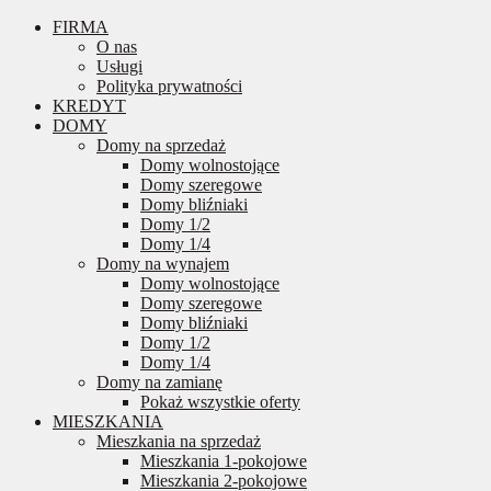
FIRMA
O nas
Usługi
Polityka prywatności
KREDYT
DOMY
Domy na sprzedaż
Domy wolnostojące
Domy szeregowe
Domy bliźniaki
Domy 1/2
Domy 1/4
Domy na wynajem
Domy wolnostojące
Domy szeregowe
Domy bliźniaki
Domy 1/2
Domy 1/4
Domy na zamianę
Pokaż wszystkie oferty
MIESZKANIA
Mieszkania na sprzedaż
Mieszkania 1-pokojowe
Mieszkania 2-pokojowe