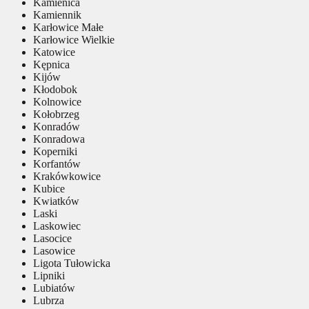
Kamienica
Kamiennik
Karłowice Małe
Karłowice Wielkie
Katowice
Kępnica
Kijów
Kłodobok
Kolnowice
Kołobrzeg
Konradów
Konradowa
Koperniki
Korfantów
Krakówkowice
Kubice
Kwiatków
Laski
Laskowiec
Lasocice
Lasowice
Ligota Tułowicka
Lipniki
Lubiatów
Lubrza