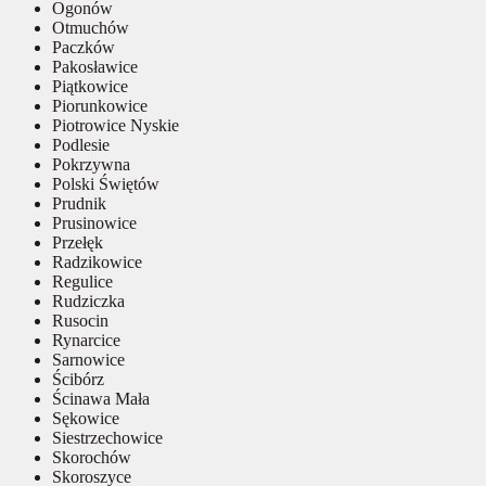
Ogonów
Otmuchów
Paczków
Pakosławice
Piątkowice
Piorunkowice
Piotrowice Nyskie
Podlesie
Pokrzywna
Polski Świętów
Prudnik
Prusinowice
Przełęk
Radzikowice
Regulice
Rudziczka
Rusocin
Rynarcice
Sarnowice
Ścibórz
Ścinawa Mała
Sękowice
Siestrzechowice
Skorochów
Skoroszyce