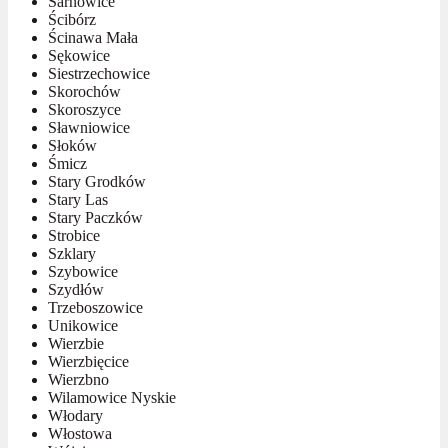
Sarnowice
Ścibórz
Ścinawa Mała
Sękowice
Siestrzechowice
Skorochów
Skoroszyce
Sławniowice
Słoków
Śmicz
Stary Grodków
Stary Las
Stary Paczków
Strobice
Szklary
Szybowice
Szydłów
Trzeboszowice
Unikowice
Wierzbie
Wierzbięcice
Wierzbno
Wilamowice Nyskie
Włodary
Włostowa