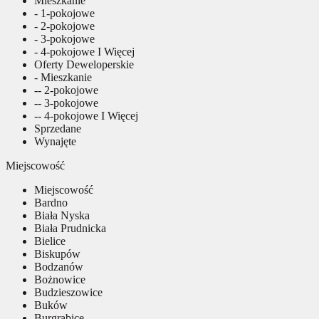
Mieszkanie
- 1-pokojowe
- 2-pokojowe
- 3-pokojowe
- 4-pokojowe I Więcej
Oferty Deweloperskie
- Mieszkanie
-- 2-pokojowe
-- 3-pokojowe
-- 4-pokojowe I Więcej
Sprzedane
Wynajęte
Miejscowość
Miejscowość
Bardno
Biała Nyska
Biała Prudnicka
Bielice
Biskupów
Bodzanów
Bożnowice
Budzieszowice
Buków
Burgrabice