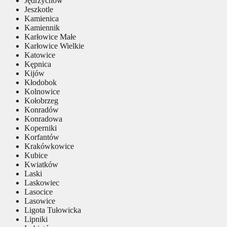
Jędrzychów
Jeszkotle
Kamienica
Kamiennik
Karłowice Małe
Karłowice Wielkie
Katowice
Kępnica
Kijów
Kłodobok
Kolnowice
Kołobrzeg
Konradów
Konradowa
Koperniki
Korfantów
Krakówkowice
Kubice
Kwiatków
Laski
Laskowiec
Lasocice
Lasowice
Ligota Tułowicka
Lipniki