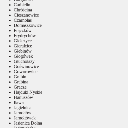
Carbielin
Chróścina
Cieszanowice
Czarnolas
Domaszkowice
Frączków
Frydrychów
Giełczyce
Gierałcice
Głebinów
Głogówek
Głuchołazy
Goświnowice
Goworowice
Grabin
Grabina
Gracze
Hajduki Nyskie
Hanuszów
Iława
Jagielnica
Jarnołtów
Jarnołtówek
Jasienica Dolna