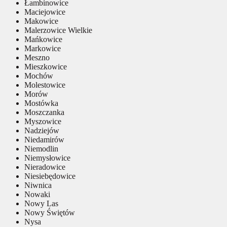
Łambinowice
Maciejowice
Makowice
Malerzowice Wielkie
Mańkowice
Markowice
Meszno
Mieszkowice
Mochów
Molestowice
Morów
Mostówka
Moszczanka
Myszowice
Nadziejów
Niedamirów
Niemodlin
Niemysłowice
Nieradowice
Niesiebędowice
Niwnica
Nowaki
Nowy Las
Nowy Świętów
Nysa