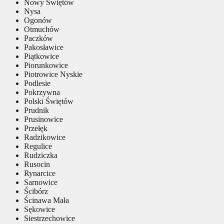
Nowy Świętów
Nysa
Ogonów
Otmuchów
Paczków
Pakosławice
Piątkowice
Piorunkowice
Piotrowice Nyskie
Podlesie
Pokrzywna
Polski Świętów
Prudnik
Prusinowice
Przełęk
Radzikowice
Regulice
Rudziczka
Rusocin
Rynarcice
Sarnowice
Ścibórz
Ścinawa Mała
Sękowice
Siestrzechowice