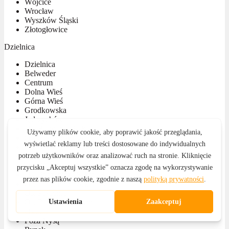
Wójcice
Wrocław
Wyszków Śląski
Złotogłowice
Dzielnica
Dzielnica
Belweder
Centrum
Dolna Wieś
Górna Wieś
Grodkowska
Jędrzychów
Os. Belweder Park
Os. Gałczyńskiego
Os. KEN
Os. Kościuszki
Os. Podzamcze Sektor A
Os. Podzamcze Sektor B
Os. Podzamcze Sektor C
Os. Południe
Os. Rodziewiczówny
Osiedla
Poza Nysą