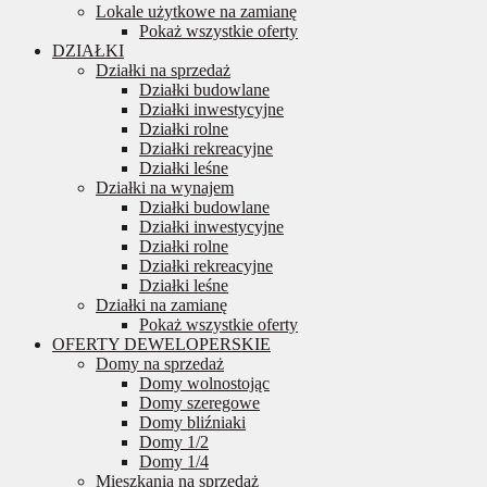
Lokale użytkowe na zamianę
Pokaż wszystkie oferty
DZIAŁKI
Działki na sprzedaż
Działki budowlane
Działki inwestycyjne
Działki rolne
Działki rekreacyjne
Działki leśne
Działki na wynajem
Działki budowlane
Działki inwestycyjne
Działki rolne
Działki rekreacyjne
Działki leśne
Działki na zamianę
Pokaż wszystkie oferty
OFERTY DEWELOPERSKIE
Domy na sprzedaż
Domy wolnostojąc
Domy szeregowe
Domy bliźniaki
Domy 1/2
Domy 1/4
Mieszkania na sprzedaż