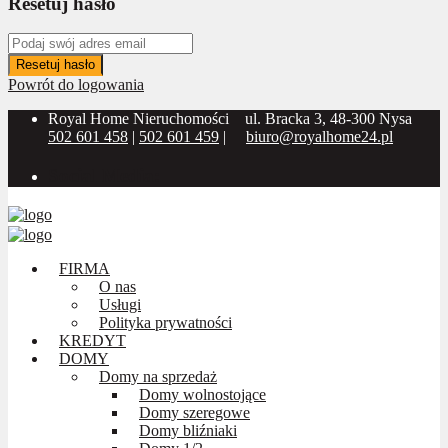
Resetuj hasło
Resetuj hasło
Powrót do logowania
Royal Home Nieruchomości
ul. Bracka 3, 48-300 Nysa
502 601 458
|
502 601 459
|
biuro@royalhome24.pl
Social Media:
FIRMA
O nas
Usługi
Polityka prywatności
KREDYT
DOMY
Domy na sprzedaż
Domy wolnostojące
Domy szeregowe
Domy bliźniaki