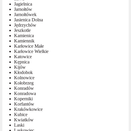
Jagielnica
Jarnołtów
Jarnołtówek
Jasienica Dolna
Jędrzychów
Jeszkotle
Kamienica
Kamiennik
Karłowice Małe
Karłowice Wielkie
Katowice
Kępnica
Kijów
Kłodobok
Kolnowice
Kołobrzeg
Konradów
Konradowa
Koperniki
Korfantów
Krakówkowice
Kubice
Kwiatków
Laski
Laskowiec