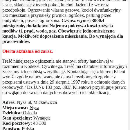
jasne, składa się z trzech pokoi, kuchni, łazienki z wc oraz
przedpokoju. Ogrzewanie własne gazowe, kocioł dwufunkcyjny.
Do mieszkania przynależy piwnica, ogródek, parking przed
budynkiem, posesja ogrodzona.
Czynsz wynosi 3000zł
miesięcznie, dodatkowo Najemca pokrywa koszt zużycia
mediów tj. prąd, woda, gaz. Obowiązuje jednomiesięczna
kaucja. Możliwość doposażenia mieszkania. Do wynajęcia dla
pracowników.
Oferta aktualna od zaraz.
Treść niniejszego ogłoszenia nie stanowi oferty handlowej w
rozumieniu Kodeksu Cywilnego. Treść ma charakter informacyjny i
zalecamy ich osobistą weryfikację. Kontaktując się z biurem Klient
wyraża zgodę na przetwarzanie danych osobowych zgodnie z
przepisami ustawy z dnia 29 sierpnia 1997 roku o ochronie danych
osobowych / Dz.U.Nr. 133 poz. 883/. Klientowi przysługuje prawo
do wglądu do swoich danych osobowych i ich aktualizacji.
Adres:
Nysa ul. Mickiewicza
Miejscowość:
Nysa
Dzielnica:
Osiedla
Stan specjalny:
Wynajęte
Kod pocztowy:
48-300
Państwo:
Polska