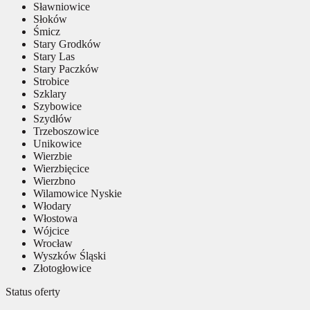
Sławniowice
Słoków
Śmicz
Stary Grodków
Stary Las
Stary Paczków
Strobice
Szklary
Szybowice
Szydłów
Trzeboszowice
Unikowice
Wierzbie
Wierzbięcice
Wierzbno
Wilamowice Nyskie
Włodary
Włostowa
Wójcice
Wrocław
Wyszków Śląski
Złotogłowice
Status oferty