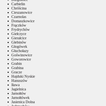
Carbielin
Chróścina
Cieszanowice
Czarnolas
Domaszkowice
Frączków
Frydrychów
Giełczyce
Gierałcice
Głebinów
Głogówek
Głuchołazy
Goświnowice
Goworowice
Grabin
Grabina
Gracze
Hajduki Nyskie
Hanuszów
Iława
Jagielnica
Jarnołtów
Jarnołtówek
Jasienica Dolna