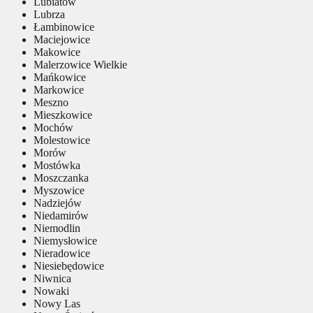
Lubiatów
Lubrza
Łambinowice
Maciejowice
Makowice
Malerzowice Wielkie
Mańkowice
Markowice
Meszno
Mieszkowice
Mochów
Molestowice
Morów
Mostówka
Moszczanka
Myszowice
Nadziejów
Niedamirów
Niemodlin
Niemysłowice
Nieradowice
Niesiebędowice
Niwnica
Nowaki
Nowy Las