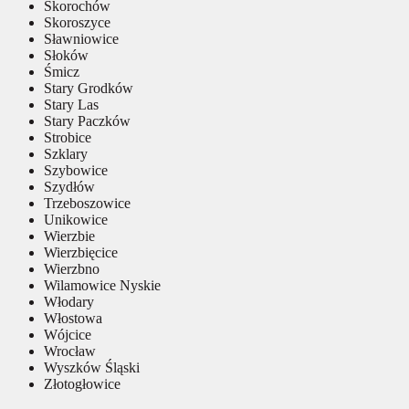
Skorochów
Skoroszyce
Sławniowice
Słoków
Śmicz
Stary Grodków
Stary Las
Stary Paczków
Strobice
Szklary
Szybowice
Szydłów
Trzeboszowice
Unikowice
Wierzbie
Wierzbięcice
Wierzbno
Wilamowice Nyskie
Włodary
Włostowa
Wójcice
Wrocław
Wyszków Śląski
Złotogłowice