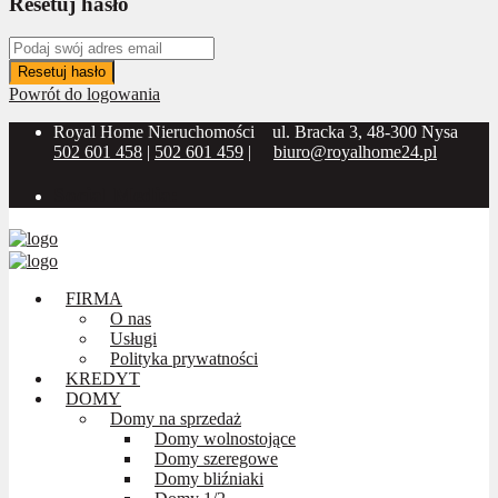
Resetuj hasło
Resetuj hasło
Powrót do logowania
Royal Home Nieruchomości
ul. Bracka 3, 48-300 Nysa
502 601 458
|
502 601 459
|
biuro@royalhome24.pl
Social Media:
FIRMA
O nas
Usługi
Polityka prywatności
KREDYT
DOMY
Domy na sprzedaż
Domy wolnostojące
Domy szeregowe
Domy bliźniaki