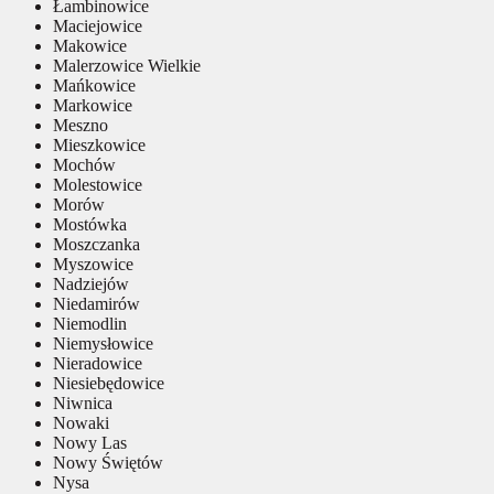
Łambinowice
Maciejowice
Makowice
Malerzowice Wielkie
Mańkowice
Markowice
Meszno
Mieszkowice
Mochów
Molestowice
Morów
Mostówka
Moszczanka
Myszowice
Nadziejów
Niedamirów
Niemodlin
Niemysłowice
Nieradowice
Niesiebędowice
Niwnica
Nowaki
Nowy Las
Nowy Świętów
Nysa