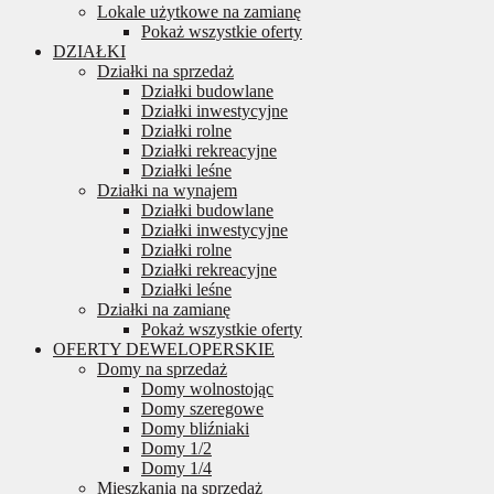
Lokale użytkowe na zamianę
Pokaż wszystkie oferty
DZIAŁKI
Działki na sprzedaż
Działki budowlane
Działki inwestycyjne
Działki rolne
Działki rekreacyjne
Działki leśne
Działki na wynajem
Działki budowlane
Działki inwestycyjne
Działki rolne
Działki rekreacyjne
Działki leśne
Działki na zamianę
Pokaż wszystkie oferty
OFERTY DEWELOPERSKIE
Domy na sprzedaż
Domy wolnostojąc
Domy szeregowe
Domy bliźniaki
Domy 1/2
Domy 1/4
Mieszkania na sprzedaż