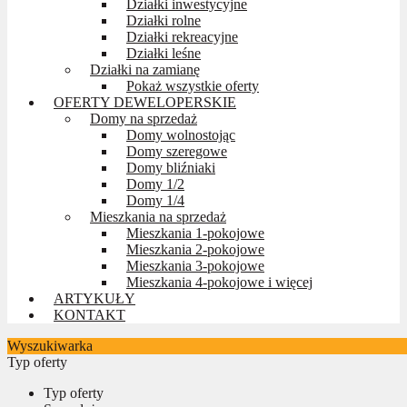
Działki inwestycyjne
Działki rolne
Działki rekreacyjne
Działki leśne
Działki na zamianę
Pokaż wszystkie oferty
OFERTY DEWELOPERSKIE
Domy na sprzedaż
Domy wolnostojąc
Domy szeregowe
Domy bliźniaki
Domy 1/2
Domy 1/4
Mieszkania na sprzedaż
Mieszkania 1-pokojowe
Mieszkania 2-pokojowe
Mieszkania 3-pokojowe
Mieszkania 4-pokojowe i więcej
ARTYKUŁY
KONTAKT
Wyszukiwarka
Typ oferty
Typ oferty