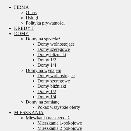
FIRMA
O nas
Usługi
Polityka prywatności
KREDYT
DOMY
Domy na sprzedaż
Domy wolnostojące
Domy szeregowe
Domy bliźniaki
Domy 1/2
Domy 1/4
Domy na wynajem
Domy wolnostojące
Domy szeregowe
Domy bliźniaki
Domy 1/2
Domy 1/4
Domy na zamianę
Pokaż wszystkie oferty
MIESZKANIA
Mieszkania na sprzedaż
Mieszkania 1-pokojowe
Mieszkania 2-pokojowe