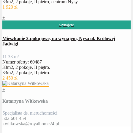
33m2, 2 pokoje, II piętro, centrum Nysy
1 920 zł
+
wynajęte
Mieszkanie 2-pokojowe, na wynajem, Nysa ul. Królowej
Jadwigi
2
1
1
33 m
Numer oferty: 60487
33m2, 2 pokoje, II piętro.
33m2, 2 pokoje, II piętro.
2 450 zł
+
Katarzyna Witkowska
Specjalista ds. nieruchomości
502 601 459
kwitkowska@royalhome24.pl