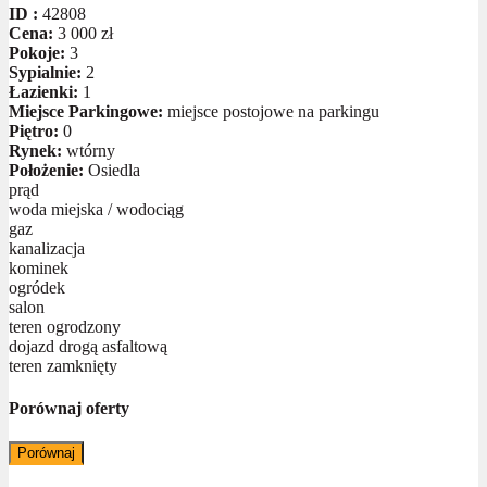
ID :
42808
Cena:
3 000 zł
Pokoje:
3
Sypialnie:
2
Łazienki:
1
Miejsce Parkingowe:
miejsce postojowe na parkingu
Piętro:
0
Rynek:
wtórny
Położenie:
Osiedla
prąd
woda miejska / wodociąg
gaz
kanalizacja
kominek
ogródek
salon
teren ogrodzony
dojazd drogą asfaltową
teren zamknięty
Porównaj oferty
Porównaj