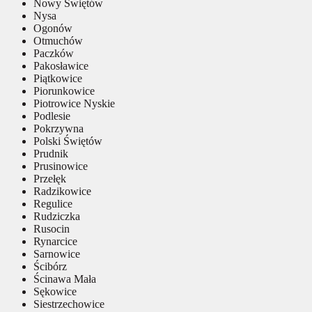
Nowy Świętów
Nysa
Ogonów
Otmuchów
Paczków
Pakosławice
Piątkowice
Piorunkowice
Piotrowice Nyskie
Podlesie
Pokrzywna
Polski Świętów
Prudnik
Prusinowice
Przełęk
Radzikowice
Regulice
Rudziczka
Rusocin
Rynarcice
Sarnowice
Ścibórz
Ścinawa Mała
Sękowice
Siestrzechowice