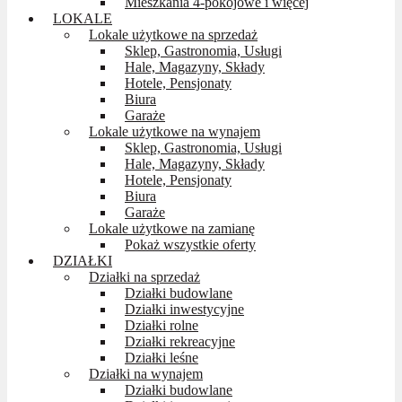
Mieszkania 4-pokojowe i więcej
LOKALE
Lokale użytkowe na sprzedaż
Sklep, Gastronomia, Usługi
Hale, Magazyny, Składy
Hotele, Pensjonaty
Biura
Garaże
Lokale użytkowe na wynajem
Sklep, Gastronomia, Usługi
Hale, Magazyny, Składy
Hotele, Pensjonaty
Biura
Garaże
Lokale użytkowe na zamianę
Pokaż wszystkie oferty
DZIAŁKI
Działki na sprzedaż
Działki budowlane
Działki inwestycyjne
Działki rolne
Działki rekreacyjne
Działki leśne
Działki na wynajem
Działki budowlane