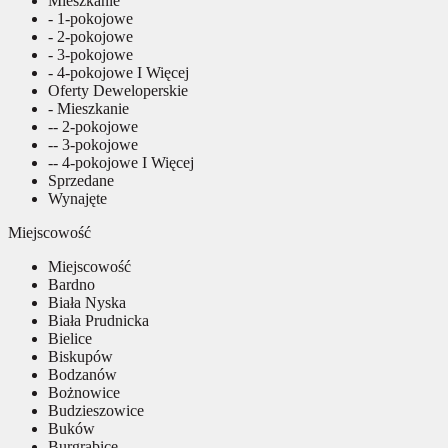
Mieszkanie
- 1-pokojowe
- 2-pokojowe
- 3-pokojowe
- 4-pokojowe I Więcej
Oferty Deweloperskie
- Mieszkanie
-- 2-pokojowe
-- 3-pokojowe
-- 4-pokojowe I Więcej
Sprzedane
Wynajęte
Miejscowość
Miejscowość
Bardno
Biała Nyska
Biała Prudnicka
Bielice
Biskupów
Bodzanów
Bożnowice
Budzieszowice
Buków
Burgrabice