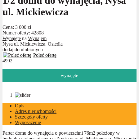
1/2 domu do wynajęcia, Nysa
ul. Mickiewicza
Cena:
3 000 zł
Numer oferty: 42808
Wynajęte
na
Wynajem
Nysa ul. Mickiewicza,
Osiedla
dodaj do ulubionych
Poleć ofertę
4992
wynajęte
Opis
Adres nieruchomości
Szczegóły oferty
Wyposażenie
Parter domu do wynajęcia o powierzchni 76m2 położony w
budynku wolnostojącym w Nysie przy ul. Mickiewicza. Mieszkanie