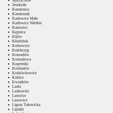
Jędrzychów
Jeszkotle
Kamienica
Kamiennik
Karłowice Małe
Karłowice Wielkie
Katowice
Kępnica
Kijów
Kłodobok
Kolnowice
Kołobrzeg
Konradów
Konradowa
Koperniki
Korfantów
Krakówkowice
Kubice
Kwiatków
Laski
Laskowiec
Lasocice
Lasowice
Ligota Tułowicka
Lipniki