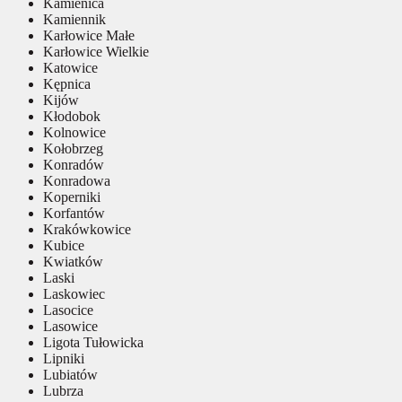
Kamienica
Kamiennik
Karłowice Małe
Karłowice Wielkie
Katowice
Kępnica
Kijów
Kłodobok
Kolnowice
Kołobrzeg
Konradów
Konradowa
Koperniki
Korfantów
Krakówkowice
Kubice
Kwiatków
Laski
Laskowiec
Lasocice
Lasowice
Ligota Tułowicka
Lipniki
Lubiatów
Lubrza