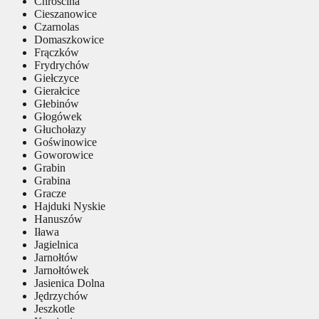
Chróścina
Cieszanowice
Czarnolas
Domaszkowice
Frączków
Frydrychów
Giełczyce
Gierałcice
Głebinów
Głogówek
Głuchołazy
Goświnowice
Goworowice
Grabin
Grabina
Gracze
Hajduki Nyskie
Hanuszów
Iława
Jagielnica
Jarnołtów
Jarnołtówek
Jasienica Dolna
Jędrzychów
Jeszkotle