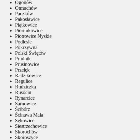
Ogonów
Otmuchów
Paczków
Pakosławice
Piątkowice
Piorunkowice
Piotrowice Nyskie
Podlesie
Pokrzywna
Polski Świętów
Prudnik
Prusinowice
Przełęk
Radzikowice
Regulice
Rudziczka
Rusocin
Rynarcice
Sarnowice
Ścibórz
Ścinawa Mała
Sękowice
Siestrzechowice
Skorochów
Skoroszyce