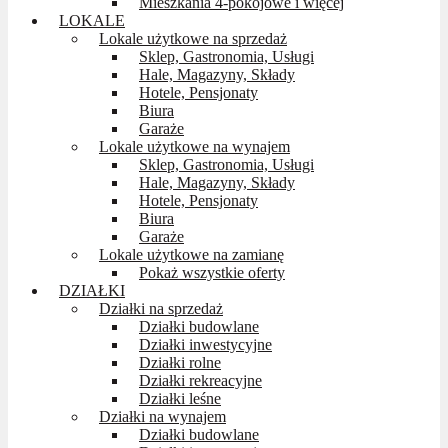
Mieszkania 4-pokojowe i więcej
LOKALE
Lokale użytkowe na sprzedaż
Sklep, Gastronomia, Usługi
Hale, Magazyny, Składy
Hotele, Pensjonaty
Biura
Garaże
Lokale użytkowe na wynajem
Sklep, Gastronomia, Usługi
Hale, Magazyny, Składy
Hotele, Pensjonaty
Biura
Garaże
Lokale użytkowe na zamianę
Pokaż wszystkie oferty
DZIAŁKI
Działki na sprzedaż
Działki budowlane
Działki inwestycyjne
Działki rolne
Działki rekreacyjne
Działki leśne
Działki na wynajem
Działki budowlane