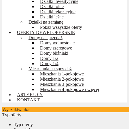
Działki inwestycyjne
Działki rolne
Działki rekreacyjne
Działki leśne
Działki na zamianę
Pokaż wszystkie oferty
OFERTY DEWELOPERSKIE
Domy na sprzedaż
Domy wolnostojąc
Domy szeregowe
Domy bliźniaki
Domy 1/2
Domy 1/4
Mieszkania na sprzedaż
Mieszkania 1-pokojowe
Mieszkania 2-pokojowe
Mieszkania 3-pokojowe
Mieszkania 4-pokojowe i więcej
ARTYKUŁY
KONTAKT
Wyszukiwarka
Typ oferty
Typ oferty