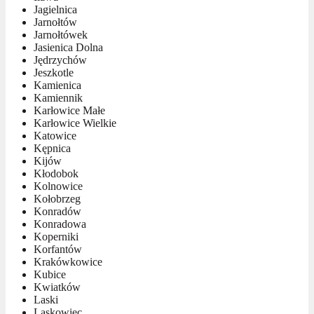
Jagielnica
Jarnołtów
Jarnołtówek
Jasienica Dolna
Jędrzychów
Jeszkotle
Kamienica
Kamiennik
Karłowice Małe
Karłowice Wielkie
Katowice
Kępnica
Kijów
Kłodobok
Kolnowice
Kołobrzeg
Konradów
Konradowa
Koperniki
Korfantów
Krakówkowice
Kubice
Kwiatków
Laski
Laskowiec