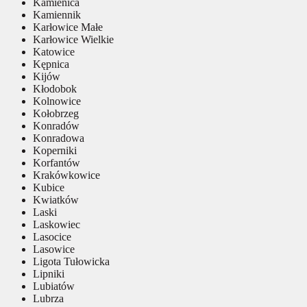
Kamienica
Kamiennik
Karłowice Małe
Karłowice Wielkie
Katowice
Kępnica
Kijów
Kłodobok
Kolnowice
Kołobrzeg
Konradów
Konradowa
Koperniki
Korfantów
Krakówkowice
Kubice
Kwiatków
Laski
Laskowiec
Lasocice
Lasowice
Ligota Tułowicka
Lipniki
Lubiatów
Lubrza