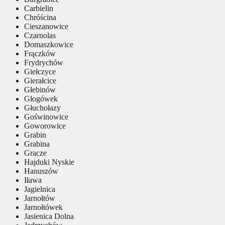
Carbielin
Chróścina
Cieszanowice
Czarnolas
Domaszkowice
Frączków
Frydrychów
Giełczyce
Gierałcice
Głebinów
Głogówek
Głuchołazy
Goświnowice
Goworowice
Grabin
Grabina
Gracze
Hajduki Nyskie
Hanuszów
Iława
Jagielnica
Jarnołtów
Jarnołtówek
Jasienica Dolna