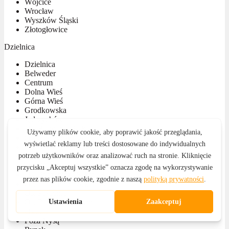
Wójcice
Wrocław
Wyszków Śląski
Złotogłowice
Dzielnica
Dzielnica
Belweder
Centrum
Dolna Wieś
Górna Wieś
Grodkowska
Jędrzychów
Os. Belweder Park
Os. Gałczyńskiego
Os. KEN
Os. Kościuszki
Os. Podzamcze Sektor A
Os. Podzamcze Sektor B
Os. Podzamcze Sektor C
Os. Południe
Os. Rodziewiczówny
Osiedla
Poza Nysą