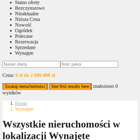
Status oferty
Bezczynszowe
Nieaktualne
Niższa Cena
Nowość
Ogródek
Polecane
Rezerwacja
Sprzedane
Wynajęte
Cena:
0 zł do 2 000 000 zł
znaleziono
0
Szukaj nieruchomości
See first results here
wyników
Home
Wynajęte
Wszystkie nieruchomości w
lokalizacji Wynajęte