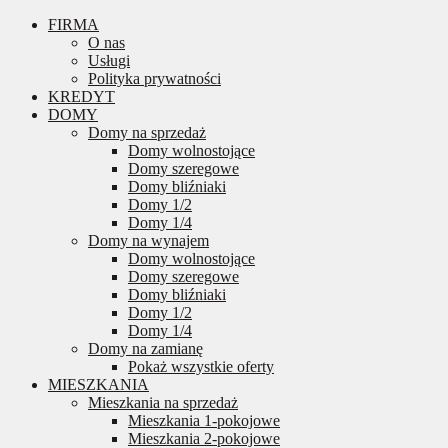
FIRMA
O nas
Usługi
Polityka prywatności
KREDYT
DOMY
Domy na sprzedaż
Domy wolnostojące
Domy szeregowe
Domy bliźniaki
Domy 1/2
Domy 1/4
Domy na wynajem
Domy wolnostojące
Domy szeregowe
Domy bliźniaki
Domy 1/2
Domy 1/4
Domy na zamianę
Pokaż wszystkie oferty
MIESZKANIA
Mieszkania na sprzedaż
Mieszkania 1-pokojowe
Mieszkania 2-pokojowe