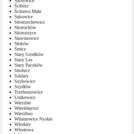
Sarnowice
Ścibórz
Ścinawa Mała
Sękowice
Siestrzechowice
Skorochów
Skoroszyce
Sławniowice
Słoków
Śmicz
Stary Grodków
Stary Las
Stary Paczków
Strobice
Szklary
Szybowice
Szydłów
Trzeboszowice
Unikowice
Wierzbie
Wierzbięcice
Wierzbno
Wilamowice Nyskie
Włodary
Włostowa