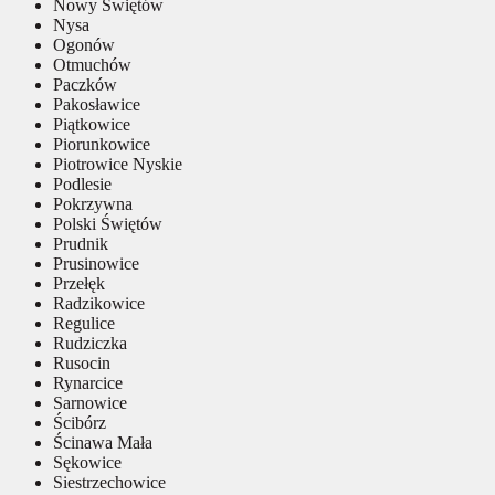
Nowy Świętów
Nysa
Ogonów
Otmuchów
Paczków
Pakosławice
Piątkowice
Piorunkowice
Piotrowice Nyskie
Podlesie
Pokrzywna
Polski Świętów
Prudnik
Prusinowice
Przełęk
Radzikowice
Regulice
Rudziczka
Rusocin
Rynarcice
Sarnowice
Ścibórz
Ścinawa Mała
Sękowice
Siestrzechowice