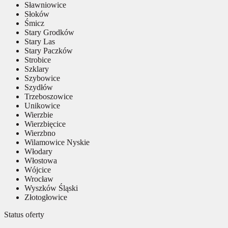
Sławniowice
Słoków
Śmicz
Stary Grodków
Stary Las
Stary Paczków
Strobice
Szklary
Szybowice
Szydłów
Trzeboszowice
Unikowice
Wierzbie
Wierzbięcice
Wierzbno
Wilamowice Nyskie
Włodary
Włostowa
Wójcice
Wrocław
Wyszków Śląski
Złotogłowice
Status oferty