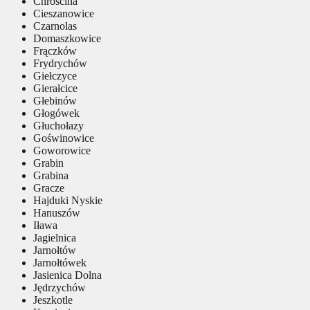
Chróścina
Cieszanowice
Czarnolas
Domaszkowice
Frączków
Frydrychów
Giełczyce
Gierałcice
Głebinów
Głogówek
Głuchołazy
Goświnowice
Goworowice
Grabin
Grabina
Gracze
Hajduki Nyskie
Hanuszów
Iława
Jagielnica
Jarnołtów
Jarnołtówek
Jasienica Dolna
Jędrzychów
Jeszkotle