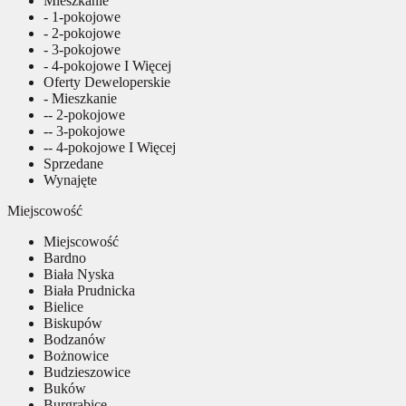
Mieszkanie
- 1-pokojowe
- 2-pokojowe
- 3-pokojowe
- 4-pokojowe I Więcej
Oferty Deweloperskie
- Mieszkanie
-- 2-pokojowe
-- 3-pokojowe
-- 4-pokojowe I Więcej
Sprzedane
Wynajęte
Miejscowość
Miejscowość
Bardno
Biała Nyska
Biała Prudnicka
Bielice
Biskupów
Bodzanów
Bożnowice
Budzieszowice
Buków
Burgrabice