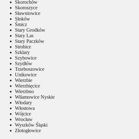
Skorochów
Skoroszyce
Sławniowice
Słoków
Śmicz
Stary Grodków
Stary Las
Stary Paczków
Strobice
Szklary
Szybowice
Szydłów
Trzeboszowice
Unikowice
Wierzbie
Wierzbięcice
Wierzbno
Wilamowice Nyskie
Włodary
Włostowa
Wójcice
Wrocław
Wyszków Śląski
Złotogłowice