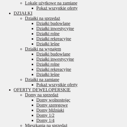
Lokale użytkowe na zamianę
Pokaż wszystkie oferty
DZIAŁKI
Działki na sprzedaż
Działki budowlane
Działki inwestycyjne
Działki rolne
Działki rekreacyjne
Działki leśne
Działki na wynajem
Działki budowlane
Działki inwestycyjne
Działki rolne
Działki rekreacyjne
Działki leśne
Działki na zamianę
Pokaż wszystkie oferty
OFERTY DEWELOPERSKIE
Domy na sprzedaż
Domy wolnostojąc
Domy szeregowe
Domy bliźniaki
Domy 1/2
Domy 1/4
Mieszkania na sprzedaż