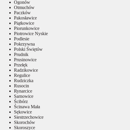
Ogonów
Otmuchów
Paczków
Pakosławice
Piątkowice
Piorunkowice
Piotrowice Nyskie
Podlesie
Pokrzywna
Polski Świętów
Prudnik
Prusinowice
Przełęk
Radzikowice
Regulice
Rudziczka
Rusocin
Rynarcice
Sarnowice
Ścibórz
Ścinawa Mała
Sękowice
Siestrzechowice
Skorochów
Skoroszyce