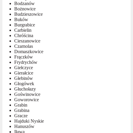
Bodzanów
Bożnowice
Budzieszowice
Buków
Burgrabice
Carbielin
Chróścina
Cieszanowice
Czarnolas
Domaszkowice
Frączków
Frydrychów
Giełczyce
Gierałcice
Głebinów
Głogówek
Głuchołazy
Goświnowice
Goworowice
Grabin
Grabina
Gracze
Hajduki Nyskie
Hanuszów
Iława