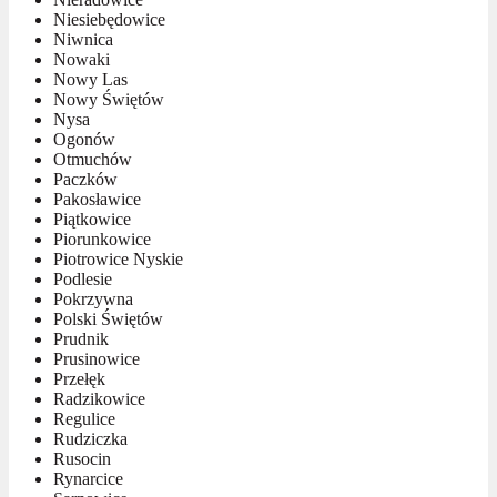
Niesiebędowice
Niwnica
Nowaki
Nowy Las
Nowy Świętów
Nysa
Ogonów
Otmuchów
Paczków
Pakosławice
Piątkowice
Piorunkowice
Piotrowice Nyskie
Podlesie
Pokrzywna
Polski Świętów
Prudnik
Prusinowice
Przełęk
Radzikowice
Regulice
Rudziczka
Rusocin
Rynarcice