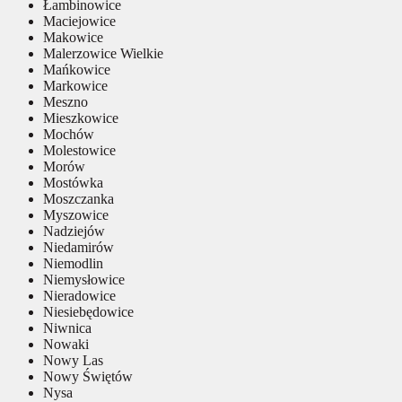
Łambinowice
Maciejowice
Makowice
Malerzowice Wielkie
Mańkowice
Markowice
Meszno
Mieszkowice
Mochów
Molestowice
Morów
Mostówka
Moszczanka
Myszowice
Nadziejów
Niedamirów
Niemodlin
Niemysłowice
Nieradowice
Niesiebędowice
Niwnica
Nowaki
Nowy Las
Nowy Świętów
Nysa