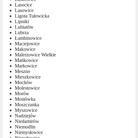
Lasocice
Lasowice
Ligota Tułowicka
Lipniki
Lubiatów
Lubrza
Łambinowice
Maciejowice
Makowice
Malerzowice Wielkie
Mańkowice
Markowice
Meszno
Mieszkowice
Mochów
Molestowice
Morów
Mostówka
Moszczanka
Myszowice
Nadziejów
Niedamirów
Niemodlin
Niemysłowice
Nieradowice