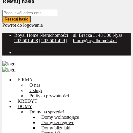
Resetuj hasło
Resetuj hasło
Powrót do logowania
Royal Home Nieruchomości
ul. Bracka 3, 48-300 Nysa
502 601 458
|
502 601 459
|
biuro@royalhome24.pl
Social Media:
FIRMA
O nas
Usługi
Polityka prywatności
KREDYT
DOMY
Domy na sprzedaż
Domy wolnostojące
Domy szeregowe
Domy bliźniaki