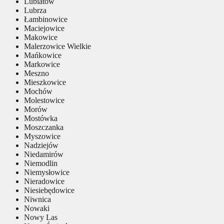
Lubiatów
Lubrza
Łambinowice
Maciejowice
Makowice
Malerzowice Wielkie
Mańkowice
Markowice
Meszno
Mieszkowice
Mochów
Molestowice
Morów
Mostówka
Moszczanka
Myszowice
Nadziejów
Niedamirów
Niemodlin
Niemysłowice
Nieradowice
Niesiebędowice
Niwnica
Nowaki
Nowy Las