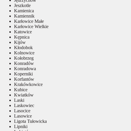
Jędrzychów
Jeszkotle
Kamienica
Kamiennik
Karłowice Małe
Karłowice Wielkie
Katowice
Kępnica
Kijów
Kłodobok
Kolnowice
Kołobrzeg
Konradów
Konradowa
Koperniki
Korfantów
Krakówkowice
Kubice
Kwiatków
Laski
Laskowiec
Lasocice
Lasowice
Ligota Tułowicka
Lipniki