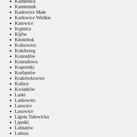
Kamienica
Kamiennik
Karłowice Małe
Karłowice Wielkie
Katowice
Kępnica
Kijów
Kłodobok
Kolnowice
Kołobrzeg
Konradów
Konradowa
Koperniki
Korfantów
Krakówkowice
Kubice
Kwiatków
Laski
Laskowiec
Lasocice
Lasowice
Ligota Tułowicka
Lipniki
Lubiatów
Lubrza