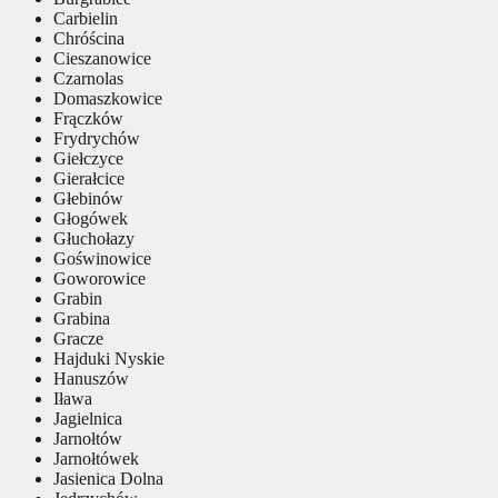
Carbielin
Chróścina
Cieszanowice
Czarnolas
Domaszkowice
Frączków
Frydrychów
Giełczyce
Gierałcice
Głebinów
Głogówek
Głuchołazy
Goświnowice
Goworowice
Grabin
Grabina
Gracze
Hajduki Nyskie
Hanuszów
Iława
Jagielnica
Jarnołtów
Jarnołtówek
Jasienica Dolna