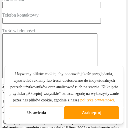
Telefon kontaktowy
Treść wiadomości
ZAMAWIAJĄCY, będąc poinformowanym o możliwości
wycofania zgody w każdym czasie, wyraża zgodę na:
przetwarzanie swoich danych osobowych i wykorzystanie tych danych do
celów marketingowych PRZEDSIĘBIORCY, zgodnie z przepisami wskazanymi
w § 4 ust. 2
otrzymywanie informacji handlowych za pomocą środków komunikacji
elektronicznej, zgodnie z ustawą z dnia 18 lipca 2002r. o świadczeniu usług