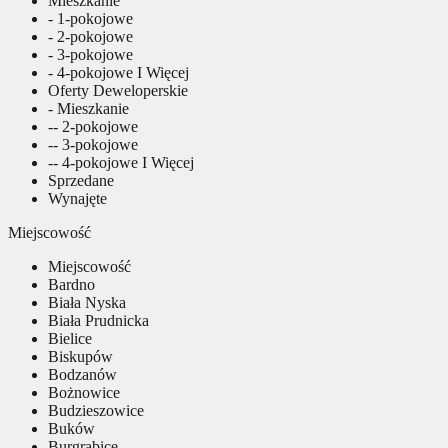
Mieszkanie
- 1-pokojowe
- 2-pokojowe
- 3-pokojowe
- 4-pokojowe I Więcej
Oferty Deweloperskie
- Mieszkanie
-- 2-pokojowe
-- 3-pokojowe
-- 4-pokojowe I Więcej
Sprzedane
Wynajęte
Miejscowość
Miejscowość
Bardno
Biała Nyska
Biała Prudnicka
Bielice
Biskupów
Bodzanów
Bożnowice
Budzieszowice
Buków
Burgrabice