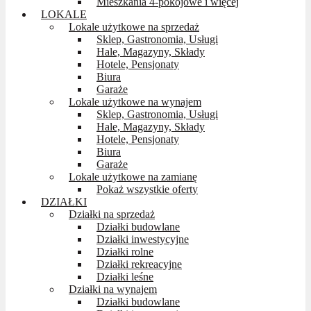
Mieszkania 4-pokojowe i więcej
LOKALE
Lokale użytkowe na sprzedaż
Sklep, Gastronomia, Usługi
Hale, Magazyny, Składy
Hotele, Pensjonaty
Biura
Garaże
Lokale użytkowe na wynajem
Sklep, Gastronomia, Usługi
Hale, Magazyny, Składy
Hotele, Pensjonaty
Biura
Garaże
Lokale użytkowe na zamianę
Pokaż wszystkie oferty
DZIAŁKI
Działki na sprzedaż
Działki budowlane
Działki inwestycyjne
Działki rolne
Działki rekreacyjne
Działki leśne
Działki na wynajem
Działki budowlane