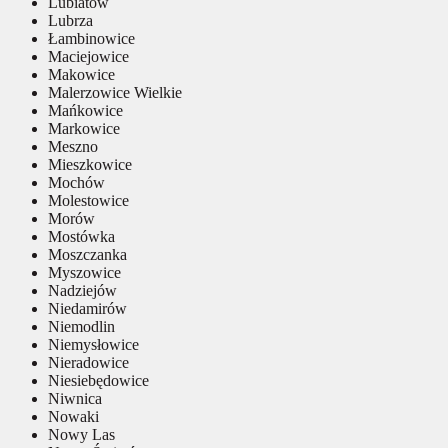
Lubiatów
Lubrza
Łambinowice
Maciejowice
Makowice
Malerzowice Wielkie
Mańkowice
Markowice
Meszno
Mieszkowice
Mochów
Molestowice
Morów
Mostówka
Moszczanka
Myszowice
Nadziejów
Niedamirów
Niemodlin
Niemysłowice
Nieradowice
Niesiebędowice
Niwnica
Nowaki
Nowy Las