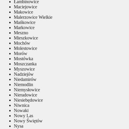
Łambinowice
Maciejowice
Makowice
Malerzowice Wielkie
Mańkowice
Markowice
Meszno
Mieszkowice
Mochów
Molestowice
Morów
Mostówka
Moszczanka
Myszowice
Nadziejów
Niedamirów
Niemodlin
Niemysłowice
Nieradowice
Niesiebędowice
Niwnica
Nowaki
Nowy Las
Nowy Świętów
Nysa