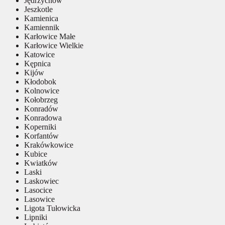
Jędrzychów
Jeszkotle
Kamienica
Kamiennik
Karłowice Małe
Karłowice Wielkie
Katowice
Kępnica
Kijów
Kłodobok
Kolnowice
Kołobrzeg
Konradów
Konradowa
Koperniki
Korfantów
Krakówkowice
Kubice
Kwiatków
Laski
Laskowiec
Lasocice
Lasowice
Ligota Tułowicka
Lipniki