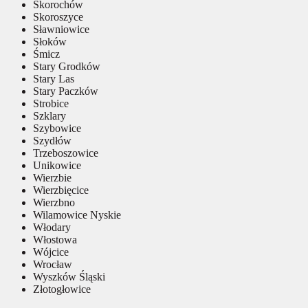
Skorochów
Skoroszyce
Sławniowice
Słoków
Śmicz
Stary Grodków
Stary Las
Stary Paczków
Strobice
Szklary
Szybowice
Szydłów
Trzeboszowice
Unikowice
Wierzbie
Wierzbięcice
Wierzbno
Wilamowice Nyskie
Włodary
Włostowa
Wójcice
Wrocław
Wyszków Śląski
Złotogłowice