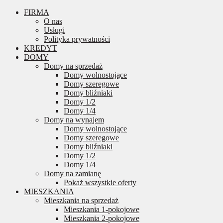
FIRMA
O nas
Usługi
Polityka prywatności
KREDYT
DOMY
Domy na sprzedaż
Domy wolnostojące
Domy szeregowe
Domy bliźniaki
Domy 1/2
Domy 1/4
Domy na wynajem
Domy wolnostojące
Domy szeregowe
Domy bliźniaki
Domy 1/2
Domy 1/4
Domy na zamianę
Pokaż wszystkie oferty
MIESZKANIA
Mieszkania na sprzedaż
Mieszkania 1-pokojowe
Mieszkania 2-pokojowe