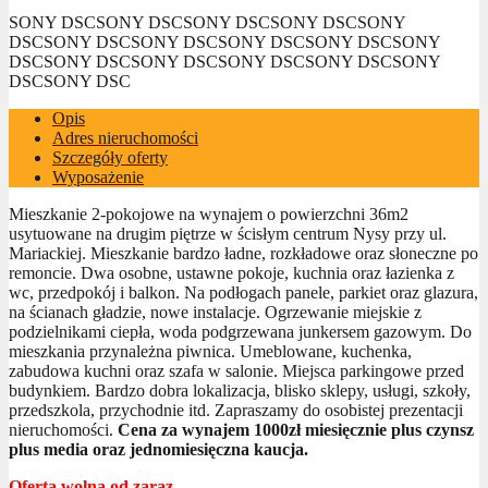
SONY DSC
SONY DSC
SONY DSC
SONY DSC
SONY
DSC
SONY DSC
SONY DSC
SONY DSC
SONY DSC
SONY
DSC
SONY DSC
SONY DSC
SONY DSC
SONY DSC
SONY
DSC
SONY DSC
Opis
Adres nieruchomości
Szczegóły oferty
Wyposażenie
Mieszkanie 2-pokojowe na wynajem o powierzchni 36m2
usytuowane na drugim piętrze w ścisłym centrum Nysy przy ul.
Mariackiej. Mieszkanie bardzo ładne, rozkładowe oraz słoneczne po
remoncie. Dwa osobne, ustawne pokoje, kuchnia oraz łazienka z
wc, przedpokój i balkon. Na podłogach panele, parkiet oraz glazura,
na ścianach gładzie, nowe instalacje. Ogrzewanie miejskie z
podzielnikami ciepła, woda podgrzewana junkersem gazowym. Do
mieszkania przynależna piwnica. Umeblowane, kuchenka,
zabudowa kuchni oraz szafa w salonie. Miejsca parkingowe przed
budynkiem. Bardzo dobra lokalizacja, blisko sklepy, usługi, szkoły,
przedszkola, przychodnie itd. Zapraszamy do osobistej prezentacji
nieruchomości.
Cena za wynajem 1000zł miesięcznie plus czynsz
plus media oraz jednomiesięczna kaucja.
Oferta wolna od zaraz.