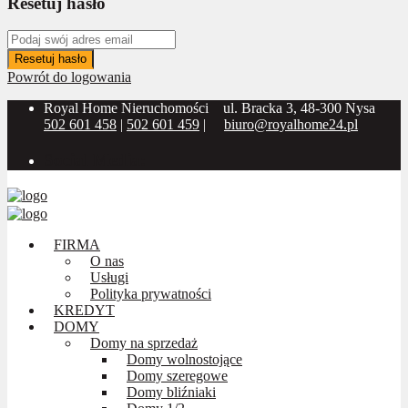
Resetuj hasło
Resetuj hasło
Powrót do logowania
Royal Home Nieruchomości
ul. Bracka 3, 48-300 Nysa
502 601 458
|
502 601 459
|
biuro@royalhome24.pl
Social Media:
FIRMA
O nas
Usługi
Polityka prywatności
KREDYT
DOMY
Domy na sprzedaż
Domy wolnostojące
Domy szeregowe
Domy bliźniaki