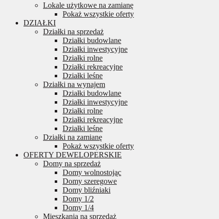
Lokale użytkowe na zamianę
Pokaż wszystkie oferty
DZIAŁKI
Działki na sprzedaż
Działki budowlane
Działki inwestycyjne
Działki rolne
Działki rekreacyjne
Działki leśne
Działki na wynajem
Działki budowlane
Działki inwestycyjne
Działki rolne
Działki rekreacyjne
Działki leśne
Działki na zamianę
Pokaż wszystkie oferty
OFERTY DEWELOPERSKIE
Domy na sprzedaż
Domy wolnostojąc
Domy szeregowe
Domy bliźniaki
Domy 1/2
Domy 1/4
Mieszkania na sprzedaż