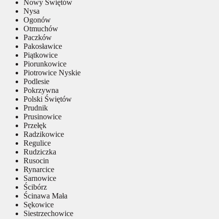
Nowy Świętów
Nysa
Ogonów
Otmuchów
Paczków
Pakosławice
Piątkowice
Piorunkowice
Piotrowice Nyskie
Podlesie
Pokrzywna
Polski Świętów
Prudnik
Prusinowice
Przełęk
Radzikowice
Regulice
Rudziczka
Rusocin
Rynarcice
Sarnowice
Ścibórz
Ścinawa Mała
Sękowice
Siestrzechowice