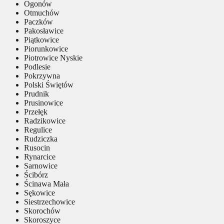
Ogonów
Otmuchów
Paczków
Pakosławice
Piątkowice
Piorunkowice
Piotrowice Nyskie
Podlesie
Pokrzywna
Polski Świętów
Prudnik
Prusinowice
Przełęk
Radzikowice
Regulice
Rudziczka
Rusocin
Rynarcice
Sarnowice
Ścibórz
Ścinawa Mała
Sękowice
Siestrzechowice
Skorochów
Skoroszyce