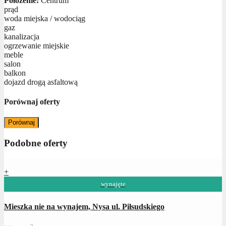
Położenie:
Centrum
prąd
woda miejska / wodociąg
gaz
kanalizacja
ogrzewanie miejskie
meble
salon
balkon
dojazd drogą asfaltową
Porównaj oferty
Porównaj
Podobne oferty
+
wynajęte
Mieszka nie na wynajem, Nysa ul. Piłsudskiego
2