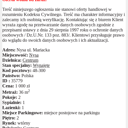
Treść niniejszego ogłoszenia nie stanowi oferty handlowej w
rozumieniu Kodeksu Cywilnego. Treść ma charakter informacyjny i
zalecamy ich osobistą weryfikację. Kontaktując się z biurem Klient
wyraża zgodę na przetwarzanie danych osobowych zgodnie z
przepisami ustawy z dnia 29 sierpnia 1997 roku o ochronie danych
osobowych / Dz.U.Nr. 133 poz. 883/. Klientowi przysługuje prawo
do wglądu do swoich danych osobowych i ich aktualizacji.
Adres:
Nysa ul. Mariacka
Miejscowość:
Nysa
Dzielnica:
Centrum
Stan specjalny:
Wynajęte
Kod pocztowy:
48-300
Państwo:
Polska
ID :
35779
Cena:
1 000 zł
2
Metraż:
36 m
Pokoje:
2
Sypialnie:
1
Łazienki:
1
Miejsce Parkingowe:
miejsce postojowe na parkingu
Piętro:
2
Rynek:
wtórny