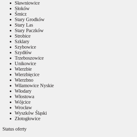
Sławniowice
Słoków
Śmicz
Stary Grodków
Stary Las
Stary Paczków
Strobice
Szklary
Szybowice
Szydłów
Trzeboszowice
Unikowice
Wierzbie
Wierzbięcice
Wierzbno
Wilamowice Nyskie
Włodary
Włostowa
Wójcice
Wrocław
Wyszków Śląski
Złotogłowice
Status oferty