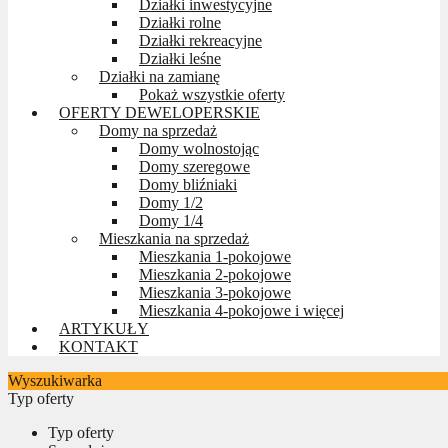
Działki inwestycyjne
Działki rolne
Działki rekreacyjne
Działki leśne
Działki na zamianę
Pokaż wszystkie oferty
OFERTY DEWELOPERSKIE
Domy na sprzedaż
Domy wolnostojąc
Domy szeregowe
Domy bliźniaki
Domy 1/2
Domy 1/4
Mieszkania na sprzedaż
Mieszkania 1-pokojowe
Mieszkania 2-pokojowe
Mieszkania 3-pokojowe
Mieszkania 4-pokojowe i więcej
ARTYKUŁY
KONTAKT
Wyszukiwarka
Typ oferty
Typ oferty