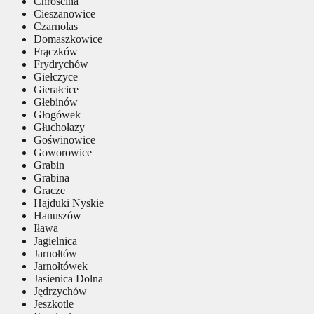
Chróścina
Cieszanowice
Czarnolas
Domaszkowice
Frączków
Frydrychów
Giełczyce
Gierałcice
Głebinów
Głogówek
Głuchołazy
Goświnowice
Goworowice
Grabin
Grabina
Gracze
Hajduki Nyskie
Hanuszów
Iława
Jagielnica
Jarnołtów
Jarnołtówek
Jasienica Dolna
Jędrzychów
Jeszkotle