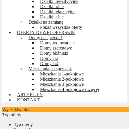
Działki inwestycyjne
Działki rolne
Działki rekreacyjne
Działki leśne
Działki na zamianę
Pokaż wszystkie oferty
OFERTY DEWELOPERSKIE
Domy na sprzedaż
Domy wolnostojąc
Domy szeregowe
Domy bliźniaki
Domy 1/2
Domy 1/4
Mieszkania na sprzedaż
Mieszkania 1-pokojowe
Mieszkania 2-pokojowe
Mieszkania 3-pokojowe
Mieszkania 4-pokojowe i więcej
ARTYKUŁY
KONTAKT
Wyszukiwarka
Typ oferty
Typ oferty