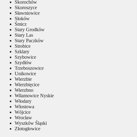
Skorochów
Skoroszyce
Sławniowice
Słoków
Śmicz
Stary Grodków
Stary Las
Stary Paczków
Strobice
Szklary
Szybowice
Szydłów
Trzeboszowice
Unikowice
Wierzbie
Wierzbięcice
Wierzbno
Wilamowice Nyskie
Włodary
Włostowa
Wójcice
Wrocław
Wyszków Śląski
Złotogłowice