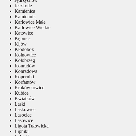
Jędrzychów
Jeszkotle
Kamienica
Kamiennik
Karłowice Małe
Karłowice Wielkie
Katowice
Kępnica
Kijów
Kłodobok
Kolnowice
Kołobrzeg
Konradów
Konradowa
Koperniki
Korfantów
Krakówkowice
Kubice
Kwiatków
Laski
Laskowiec
Lasocice
Lasowice
Ligota Tułowicka
Lipniki