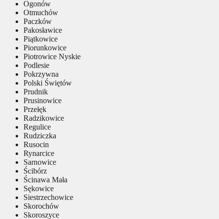
Ogonów
Otmuchów
Paczków
Pakosławice
Piątkowice
Piorunkowice
Piotrowice Nyskie
Podlesie
Pokrzywna
Polski Świętów
Prudnik
Prusinowice
Przełęk
Radzikowice
Regulice
Rudziczka
Rusocin
Rynarcice
Sarnowice
Ścibórz
Ścinawa Mała
Sękowice
Siestrzechowice
Skorochów
Skoroszyce