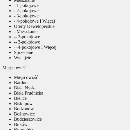
Mieszkanie
- 1-pokojowe
- 2-pokojowe
- 3-pokojowe
- 4-pokojowe I Więcej
Oferty Deweloperskie
- Mieszkanie
-- 2-pokojowe
-- 3-pokojowe
-- 4-pokojowe I Więcej
Sprzedane
Wynajęte
Miejscowość
Miejscowość
Bardno
Biała Nyska
Biała Prudnicka
Bielice
Biskupów
Bodzanów
Bożnowice
Budzieszowice
Buków
Burgrabice