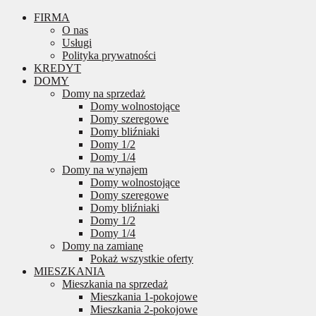
FIRMA
O nas
Usługi
Polityka prywatności
KREDYT
DOMY
Domy na sprzedaż
Domy wolnostojące
Domy szeregowe
Domy bliźniaki
Domy 1/2
Domy 1/4
Domy na wynajem
Domy wolnostojące
Domy szeregowe
Domy bliźniaki
Domy 1/2
Domy 1/4
Domy na zamianę
Pokaż wszystkie oferty
MIESZKANIA
Mieszkania na sprzedaż
Mieszkania 1-pokojowe
Mieszkania 2-pokojowe