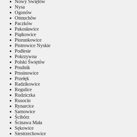
Nowy Świętów
Nysa
Ogonów
Otmuchów
Paczków
Pakosławice
Piątkowice
Piorunkowice
Piotrowice Nyskie
Podlesie
Pokrzywna
Polski Świętów
Prudnik
Prusinowice
Przełęk
Radzikowice
Regulice
Rudziczka
Rusocin
Rynarcice
Sarnowice
Ścibórz
Ścinawa Mała
Sękowice
Siestrzechowice