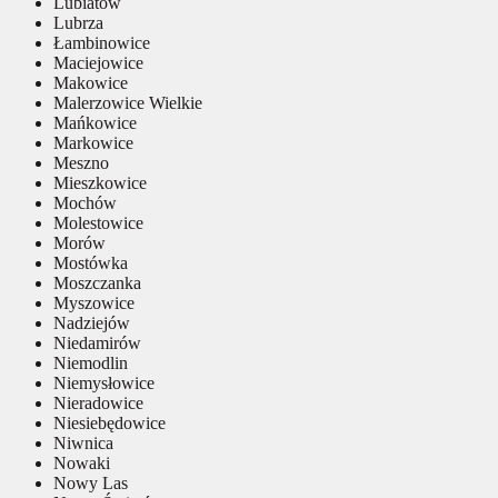
Lubiatów
Lubrza
Łambinowice
Maciejowice
Makowice
Malerzowice Wielkie
Mańkowice
Markowice
Meszno
Mieszkowice
Mochów
Molestowice
Morów
Mostówka
Moszczanka
Myszowice
Nadziejów
Niedamirów
Niemodlin
Niemysłowice
Nieradowice
Niesiebędowice
Niwnica
Nowaki
Nowy Las