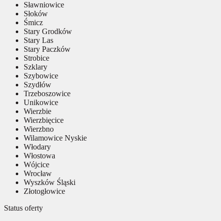
Sławniowice
Słoków
Śmicz
Stary Grodków
Stary Las
Stary Paczków
Strobice
Szklary
Szybowice
Szydłów
Trzeboszowice
Unikowice
Wierzbie
Wierzbięcice
Wierzbno
Wilamowice Nyskie
Włodary
Włostowa
Wójcice
Wrocław
Wyszków Śląski
Złotogłowice
Status oferty