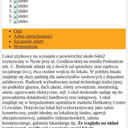
Opis
Adres nieruchomości
Szczegóły oferty
Wyposażenie
Lokal użytkowy na wynajem o powierzchni około 64m2
usytuowany w Nysie przy ul. Grodkowskiej na osiedlu Podzamcze
sek. C. Budynek składa się z dwóch sal sprzedaży oraz zaplecza
socjalnego (wc), dwa osobne wejścia do lokalu. W pobliżu lokalu
znajduje się duży parking dla samochodów osobowych z dojazdem
asfaltowym. Budynek wybudowany został technologii tradycyjnej,
na podłodze glazura, dach płaski, rolety zewnętrzne, monitoring,
alarm, ogrzewanie elektryczne, sejf. Lokal doskonale nadaje się do
prowadzenia działalności handlowej oraz usługowej. Lokal
znajduje się w bezpośrednim sąsiedztwie marketu Delikatesy Centru
i Lewiatan. Dotychczas lokal był wykorzystywany jako salon
kosmetyczny, punkt idealny na lokalizację banku, agencji
ubezpieczeniowej, zakładów bukmacherskich, salonu
kosmetycznego, gabinetu lekarskiego itp.
Ze względu na układ