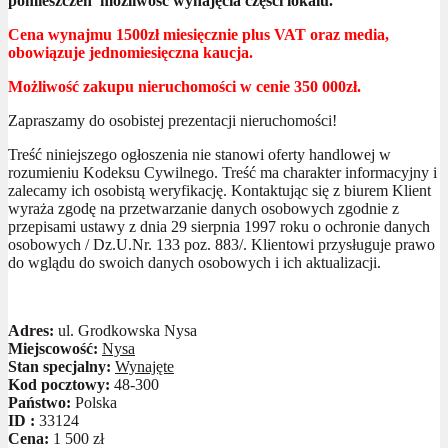
pomieszczeń możliwość wynajęcia części lokalu.
Cena wynajmu 1500zł miesięcznie plus VAT oraz media,
obowiązuje jednomiesięczna kaucja.
Możliwość zakupu nieruchomości w cenie 350 000zł.
Zapraszamy do osobistej prezentacji nieruchomości!
Treść niniejszego ogłoszenia nie stanowi oferty handlowej w
rozumieniu Kodeksu Cywilnego. Treść ma charakter informacyjny i
zalecamy ich osobistą weryfikację. Kontaktując się z biurem Klient
wyraża zgodę na przetwarzanie danych osobowych zgodnie z
przepisami ustawy z dnia 29 sierpnia 1997 roku o ochronie danych
osobowych / Dz.U.Nr. 133 poz. 883/. Klientowi przysługuje prawo
do wglądu do swoich danych osobowych i ich aktualizacji.
Adres:
ul. Grodkowska Nysa
Miejscowość:
Nysa
Stan specjalny:
Wynajęte
Kod pocztowy:
48-300
Państwo:
Polska
ID :
33124
Cena:
1 500 zł