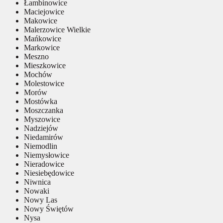
Łambinowice
Maciejowice
Makowice
Malerzowice Wielkie
Mańkowice
Markowice
Meszno
Mieszkowice
Mochów
Molestowice
Morów
Mostówka
Moszczanka
Myszowice
Nadziejów
Niedamirów
Niemodlin
Niemysłowice
Nieradowice
Niesiebędowice
Niwnica
Nowaki
Nowy Las
Nowy Świętów
Nysa