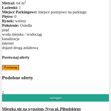
2
Metraż:
64 m
Łazienki:
1
Miejsce Parkingowe:
miejsce postojowe na parkingu
Piętro:
0
Rynek:
wtórny
Położenie:
Osiedla
prąd
woda miejska / wodociąg
kanalizacja
internet
dojazd drogą asfaltową
Porównaj oferty
Porównaj
Podobne oferty
+
wynajęte
Mieszka nie na wynajem, Nysa ul. Piłsudskiego