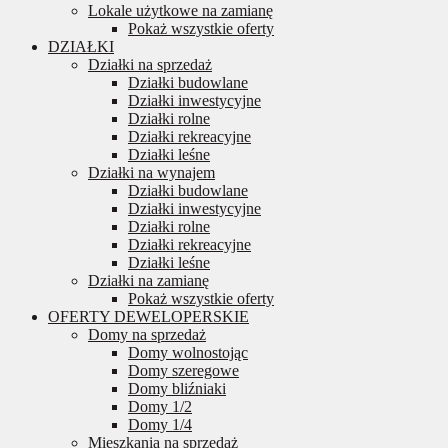
Lokale użytkowe na zamianę
Pokaż wszystkie oferty
DZIAŁKI
Działki na sprzedaż
Działki budowlane
Działki inwestycyjne
Działki rolne
Działki rekreacyjne
Działki leśne
Działki na wynajem
Działki budowlane
Działki inwestycyjne
Działki rolne
Działki rekreacyjne
Działki leśne
Działki na zamianę
Pokaż wszystkie oferty
OFERTY DEWELOPERSKIE
Domy na sprzedaż
Domy wolnostojąc
Domy szeregowe
Domy bliźniaki
Domy 1/2
Domy 1/4
Mieszkania na sprzedaż