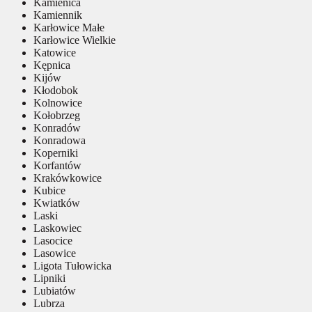
Kamienica
Kamiennik
Karłowice Małe
Karłowice Wielkie
Katowice
Kępnica
Kijów
Kłodobok
Kolnowice
Kołobrzeg
Konradów
Konradowa
Koperniki
Korfantów
Krakówkowice
Kubice
Kwiatków
Laski
Laskowiec
Lasocice
Lasowice
Ligota Tułowicka
Lipniki
Lubiatów
Lubrza