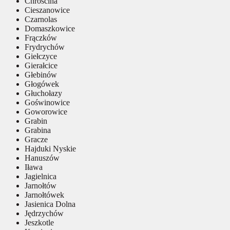
Chróścina
Cieszanowice
Czarnolas
Domaszkowice
Frączków
Frydrychów
Giełczyce
Gierałcice
Głebinów
Głogówek
Głuchołazy
Goświnowice
Goworowice
Grabin
Grabina
Gracze
Hajduki Nyskie
Hanuszów
Iława
Jagielnica
Jarnołtów
Jarnołtówek
Jasienica Dolna
Jędrzychów
Jeszkotle