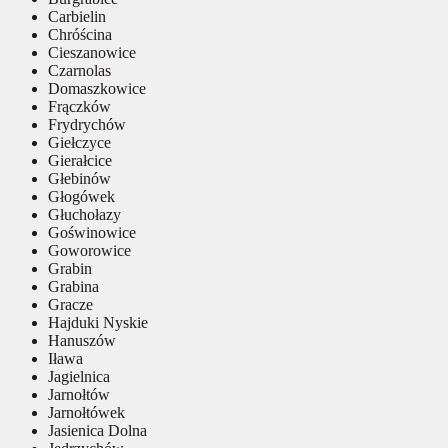
Carbielin
Chróścina
Cieszanowice
Czarnolas
Domaszkowice
Frączków
Frydrychów
Giełczyce
Gierałcice
Głebinów
Głogówek
Głuchołazy
Goświnowice
Goworowice
Grabin
Grabina
Gracze
Hajduki Nyskie
Hanuszów
Iława
Jagielnica
Jarnołtów
Jarnołtówek
Jasienica Dolna