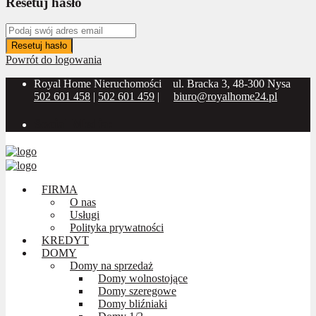
Resetuj hasło
Resetuj hasło
Powrót do logowania
Royal Home Nieruchomości
ul. Bracka 3, 48-300 Nysa
502 601 458
|
502 601 459
|
biuro@royalhome24.pl
Social Media:
FIRMA
O nas
Usługi
Polityka prywatności
KREDYT
DOMY
Domy na sprzedaż
Domy wolnostojące
Domy szeregowe
Domy bliźniaki