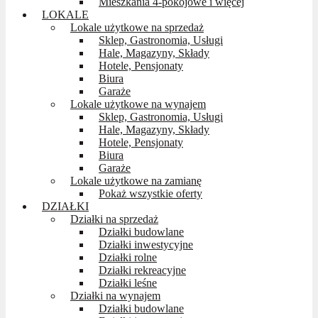
Mieszkania 4-pokojowe i więcej
LOKALE
Lokale użytkowe na sprzedaż
Sklep, Gastronomia, Usługi
Hale, Magazyny, Składy
Hotele, Pensjonaty
Biura
Garaże
Lokale użytkowe na wynajem
Sklep, Gastronomia, Usługi
Hale, Magazyny, Składy
Hotele, Pensjonaty
Biura
Garaże
Lokale użytkowe na zamianę
Pokaż wszystkie oferty
DZIAŁKI
Działki na sprzedaż
Działki budowlane
Działki inwestycyjne
Działki rolne
Działki rekreacyjne
Działki leśne
Działki na wynajem
Działki budowlane