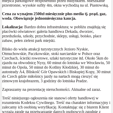
miejsca parkingowe bezpośerdnio przed budynkiem. Mieszkanie
przestronne, wysokie sufity 4m, okna wychodzą na ul. Piastowską.
Cena za wynajem 2500zł miesięcznie plus media tj. prąd, gaz,
woda. Obowiązuje jednomiesięczna kaucja.
Lokalizacja:
Bardzo dobra infrastruktura; w pobliżu znajdują się
placówki oświatowe: galeria handlowa Dekada, dworzec,
przedszkola, szkoły, przychodnie, sklepy, usługi, boisko, place
zabaw, pełen zieleni park miejski.
Blisko do wielu atrakcji turystycznych Jezioro Nyskie,
Otmuchowskie, Paczkowskie, stoki narciarskie w Polsce oraz
Czechach, ścieżki rowerowe, szlaki turystyczne itd. Około 5km do
zjazdu na obwodnicę Nysy, 60 minut do lotniska we Wrocławiu, 50
minut do Opola, 50 minut do Kotliny Kłodzkiej, 30 minut do
autostrady A4, Bliskość Gór Opawskich i Biskupiej Kopy, 30 minut
do Czech gdzie miłośnicy jazdy na nartach mogą cieszyć się
zimowym krajobrazem, 3 godziny do lotniska Pradze.
Zapraszamy na prezentację nieruchomości. Aktualne od zaraz.
Treść niniejszego ogłoszenia nie stanowi oferty handlowej w
rozumieniu Kodeksu Cywilnego. Treść ma charakter informacyjny i
zalecamy ich osobistą weryfikację. Kontaktując się z biurem Klient
wyraża zgodę na przetwarzanie danych osobowych zgodnie z