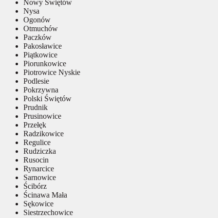
Nowy Świętów
Nysa
Ogonów
Otmuchów
Paczków
Pakosławice
Piątkowice
Piorunkowice
Piotrowice Nyskie
Podlesie
Pokrzywna
Polski Świętów
Prudnik
Prusinowice
Przełęk
Radzikowice
Regulice
Rudziczka
Rusocin
Rynarcice
Sarnowice
Ścibórz
Ścinawa Mała
Sękowice
Siestrzechowice