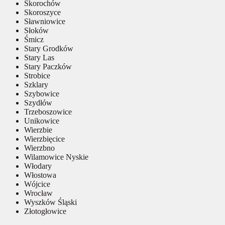
Skorochów
Skoroszyce
Sławniowice
Słoków
Śmicz
Stary Grodków
Stary Las
Stary Paczków
Strobice
Szklary
Szybowice
Szydłów
Trzeboszowice
Unikowice
Wierzbie
Wierzbięcice
Wierzbno
Wilamowice Nyskie
Włodary
Włostowa
Wójcice
Wrocław
Wyszków Śląski
Złotogłowice