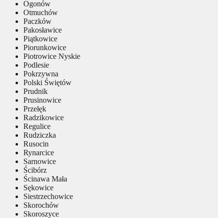
Ogonów
Otmuchów
Paczków
Pakosławice
Piątkowice
Piorunkowice
Piotrowice Nyskie
Podlesie
Pokrzywna
Polski Świętów
Prudnik
Prusinowice
Przełęk
Radzikowice
Regulice
Rudziczka
Rusocin
Rynarcice
Sarnowice
Ścibórz
Ścinawa Mała
Sękowice
Siestrzechowice
Skorochów
Skoroszyce