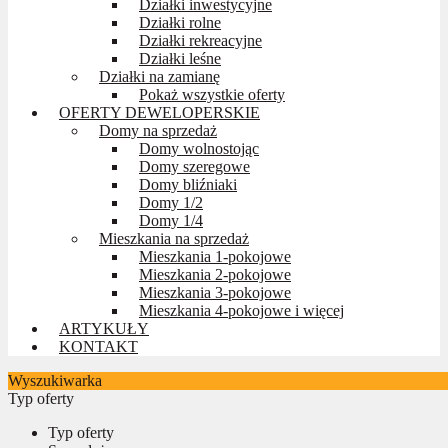
Działki inwestycyjne
Działki rolne
Działki rekreacyjne
Działki leśne
Działki na zamianę
Pokaż wszystkie oferty
OFERTY DEWELOPERSKIE
Domy na sprzedaż
Domy wolnostojąc
Domy szeregowe
Domy bliźniaki
Domy 1/2
Domy 1/4
Mieszkania na sprzedaż
Mieszkania 1-pokojowe
Mieszkania 2-pokojowe
Mieszkania 3-pokojowe
Mieszkania 4-pokojowe i więcej
ARTYKUŁY
KONTAKT
Wyszukiwarka
Typ oferty
Typ oferty