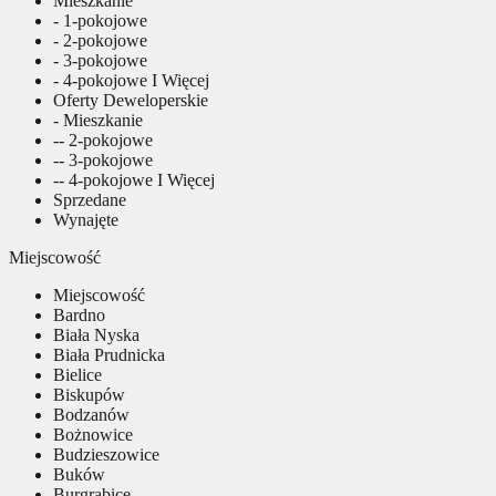
Mieszkanie
- 1-pokojowe
- 2-pokojowe
- 3-pokojowe
- 4-pokojowe I Więcej
Oferty Deweloperskie
- Mieszkanie
-- 2-pokojowe
-- 3-pokojowe
-- 4-pokojowe I Więcej
Sprzedane
Wynajęte
Miejscowość
Miejscowość
Bardno
Biała Nyska
Biała Prudnicka
Bielice
Biskupów
Bodzanów
Bożnowice
Budzieszowice
Buków
Burgrabice