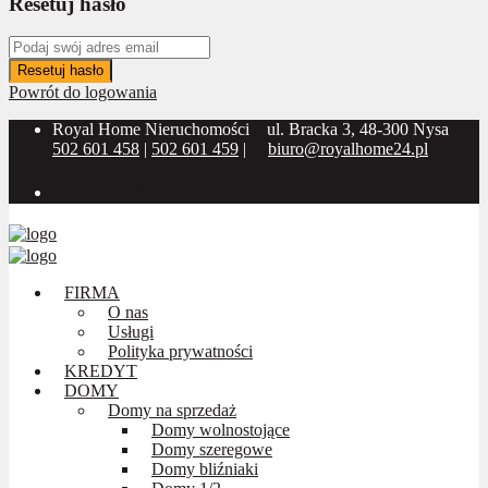
Resetuj hasło
Resetuj hasło
Powrót do logowania
Royal Home Nieruchomości
ul. Bracka 3, 48-300 Nysa
502 601 458
|
502 601 459
|
biuro@royalhome24.pl
Social Media:
FIRMA
O nas
Usługi
Polityka prywatności
KREDYT
DOMY
Domy na sprzedaż
Domy wolnostojące
Domy szeregowe
Domy bliźniaki