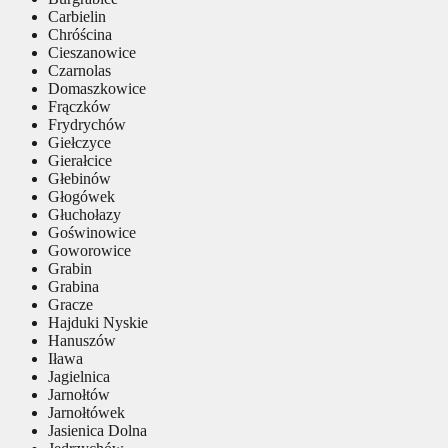
Carbielin
Chróścina
Cieszanowice
Czarnolas
Domaszkowice
Frączków
Frydrychów
Giełczyce
Gierałcice
Głebinów
Głogówek
Głuchołazy
Goświnowice
Goworowice
Grabin
Grabina
Gracze
Hajduki Nyskie
Hanuszów
Iława
Jagielnica
Jarnołtów
Jarnołtówek
Jasienica Dolna