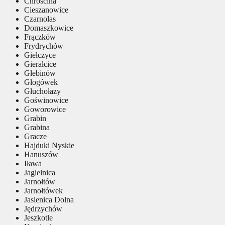
Chróścina
Cieszanowice
Czarnolas
Domaszkowice
Frączków
Frydrychów
Giełczyce
Gierałcice
Głebinów
Głogówek
Głuchołazy
Goświnowice
Goworowice
Grabin
Grabina
Gracze
Hajduki Nyskie
Hanuszów
Iława
Jagielnica
Jarnołtów
Jarnołtówek
Jasienica Dolna
Jędrzychów
Jeszkotle