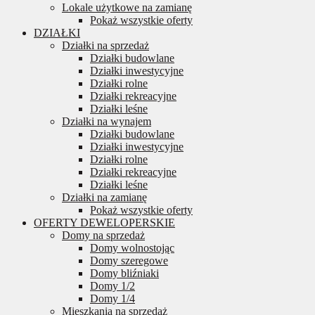
Lokale użytkowe na zamianę
Pokaż wszystkie oferty
DZIAŁKI
Działki na sprzedaż
Działki budowlane
Działki inwestycyjne
Działki rolne
Działki rekreacyjne
Działki leśne
Działki na wynajem
Działki budowlane
Działki inwestycyjne
Działki rolne
Działki rekreacyjne
Działki leśne
Działki na zamianę
Pokaż wszystkie oferty
OFERTY DEWELOPERSKIE
Domy na sprzedaż
Domy wolnostojąc
Domy szeregowe
Domy bliźniaki
Domy 1/2
Domy 1/4
Mieszkania na sprzedaż