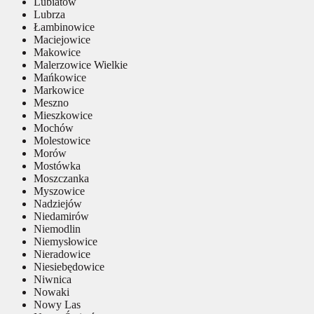
Lubiatów
Lubrza
Łambinowice
Maciejowice
Makowice
Malerzowice Wielkie
Mańkowice
Markowice
Meszno
Mieszkowice
Mochów
Molestowice
Morów
Mostówka
Moszczanka
Myszowice
Nadziejów
Niedamirów
Niemodlin
Niemysłowice
Nieradowice
Niesiebędowice
Niwnica
Nowaki
Nowy Las