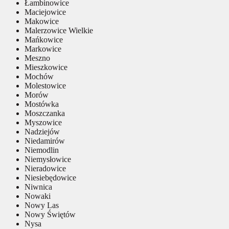
Łambinowice
Maciejowice
Makowice
Malerzowice Wielkie
Mańkowice
Markowice
Meszno
Mieszkowice
Mochów
Molestowice
Morów
Mostówka
Moszczanka
Myszowice
Nadziejów
Niedamirów
Niemodlin
Niemysłowice
Nieradowice
Niesiebędowice
Niwnica
Nowaki
Nowy Las
Nowy Świętów
Nysa