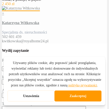
2 450 zł
+
Katarzyna Witkowska
Specjalista ds. nieruchomości
502 601 459
kwitkowska@royalhome24.pl
Wyślij zapytanie
Proszę określić temat
Imię i nazwisko
Adres email
Telefon kontaktowy