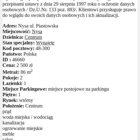
przepisami ustawy z dnia 29 sierpnia 1997 roku o ochronie danych
osobowych / Dz.U.Nr. 133 poz. 883/. Klientowi przysługuje prawo
do wglądu do swoich danych osobowych i ich aktualizacji.
Adres:
Nysa ul. Piastowska
Miejscowość:
Nysa
Dzielnica:
Centrum
Stan specjalny:
Wynajęte
Kod pocztowy:
48-300
Państwo:
Polska
ID :
46660
Cena:
2 500 zł
2
Metraż:
86 m
Pokoje:
2
Łazienki:
1
Miejsce Parkingowe:
miejsce postojowe na parkingu
Piętro:
1
Rynek:
wtórny
Położenie:
Centrum
prąd
woda miejska / wodociąg
kanalizacja
ogrzewanie miejskie
meble
salon