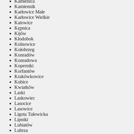
Kamienica
Kamiennik
Karłowice Małe
Karłowice Wielkie
Katowice
Kępnica
Kijów
Kłodobok
Kolnowice
Kołobrzeg
Konradów
Konradowa
Koperniki
Korfantów
Krakówkowice
Kubice
Kwiatków
Laski
Laskowiec
Lasocice
Lasowice
Ligota Tułowicka
Lipniki
Lubiatów
Lubrza