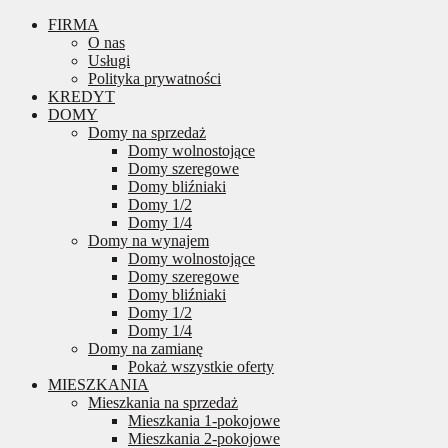
FIRMA
O nas
Usługi
Polityka prywatności
KREDYT
DOMY
Domy na sprzedaż
Domy wolnostojące
Domy szeregowe
Domy bliźniaki
Domy 1/2
Domy 1/4
Domy na wynajem
Domy wolnostojące
Domy szeregowe
Domy bliźniaki
Domy 1/2
Domy 1/4
Domy na zamianę
Pokaż wszystkie oferty
MIESZKANIA
Mieszkania na sprzedaż
Mieszkania 1-pokojowe
Mieszkania 2-pokojowe