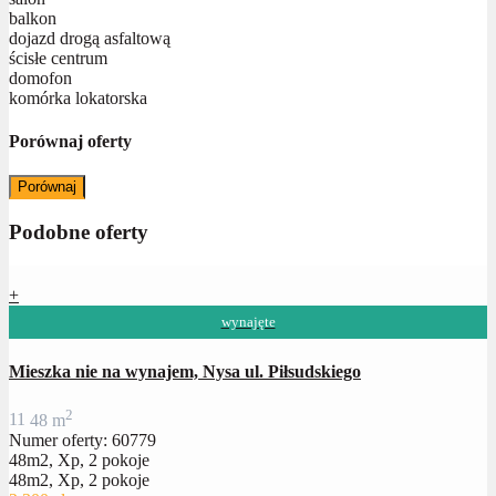
balkon
dojazd drogą asfaltową
ścisłe centrum
domofon
komórka lokatorska
Porównaj oferty
Porównaj
Podobne oferty
+
wynajęte
Mieszka nie na wynajem, Nysa ul. Piłsudskiego
2
1
1
48 m
Numer oferty: 60779
48m2, Xp, 2 pokoje
48m2, Xp, 2 pokoje