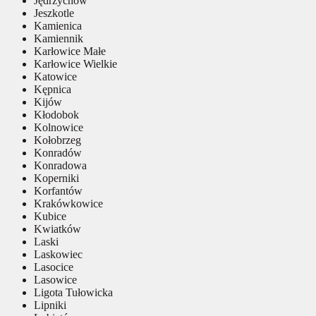
Jędrzychów
Jeszkotle
Kamienica
Kamiennik
Karłowice Małe
Karłowice Wielkie
Katowice
Kępnica
Kijów
Kłodobok
Kolnowice
Kołobrzeg
Konradów
Konradowa
Koperniki
Korfantów
Krakówkowice
Kubice
Kwiatków
Laski
Laskowiec
Lasocice
Lasowice
Ligota Tułowicka
Lipniki