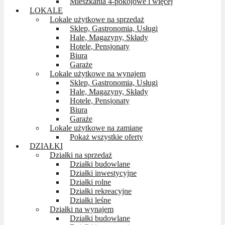
Mieszkania 4-pokojowe i więcej
LOKALE
Lokale użytkowe na sprzedaż
Sklep, Gastronomia, Usługi
Hale, Magazyny, Składy
Hotele, Pensjonaty
Biura
Garaże
Lokale użytkowe na wynajem
Sklep, Gastronomia, Usługi
Hale, Magazyny, Składy
Hotele, Pensjonaty
Biura
Garaże
Lokale użytkowe na zamianę
Pokaż wszystkie oferty
DZIAŁKI
Działki na sprzedaż
Działki budowlane
Działki inwestycyjne
Działki rolne
Działki rekreacyjne
Działki leśne
Działki na wynajem
Działki budowlane