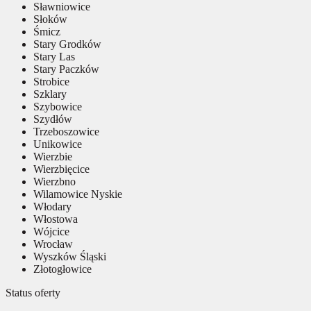
Sławniowice
Słoków
Śmicz
Stary Grodków
Stary Las
Stary Paczków
Strobice
Szklary
Szybowice
Szydłów
Trzeboszowice
Unikowice
Wierzbie
Wierzbięcice
Wierzbno
Wilamowice Nyskie
Włodary
Włostowa
Wójcice
Wrocław
Wyszków Śląski
Złotogłowice
Status oferty