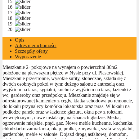
Opis
Adres nieruchomości
Szczegóły oferty
Wyposażenie
Mieszkanie 2- pokojowe na wynajem o powierzchni 86m2
położone na pierwszym piętrze w Nysie przy ul. Piastowskiej.
Mieszkanie przestronne, wysokie sufity, słoneczne, składa się z
dwóch osobnych pokoi w tym; dużego salonu z antresolą oraz
wyjściem na taras, sypialni, kuchni z wyjściem na taras, łazienki z
wc, garderoby oraz przedpokoju. Mieszkanie znajduje się w
odrestaurowanej kamienicy z cegły, klatka schodowa po remoncie,
do lokalu przynależy komórka lokatorska oraz taras. W lokalu na
podłodze panele oraz w łazience glazura, okna pcv z roletami
wewnętrznymi, nowe instalacje, na ścianach gładzie. Media;
ogrzewanie miejskie, prąd, gaz. Nowe meble kuchenne, kuchenka,
chłodziarko zamrażarka, okap, pralka, zmywarka, szafa w sypialni,
garderobie, meble w salonie. Dojazd drogą asfaltową, domofon,