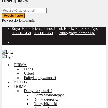
Resetuj hasło
Resetuj hasło
Powrót do logowania
Royal Home Nieruchomości
ul. Bracka 3, 48-300 Nysa
502 601 458
|
502 601 459
|
biuro@royalhome24.pl
Social Media:
FIRMA
O nas
Usługi
Polityka prywatności
KREDYT
DOMY
Domy na sprzedaż
Domy wolnostojące
Domy szeregowe
Domy bliźniaki