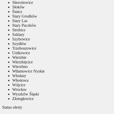
Sławniowice
Słoków
Śmicz
Stary Grodków
Stary Las
Stary Paczków
Strobice
Szklary
Szybowice
Szydłów
Trzeboszowice
Unikowice
Wierzbie
Wierzbięcice
Wierzbno
Wilamowice Nyskie
Włodary
Włostowa
Wójcice
Wrocław
Wyszków Śląski
Złotogłowice
Status oferty