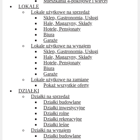
Mieszkania 4-pokojowe i więcej
LOKALE
Lokale użytkowe na sprzedaż
Sklep, Gastronomia, Usługi
Hale, Magazyny, Składy
Hotele, Pensjonaty
Biura
Garaże
Lokale użytkowe na wynajem
Sklep, Gastronomia, Usługi
Hale, Magazyny, Składy
Hotele, Pensjonaty
Biura
Garaże
Lokale użytkowe na zamianę
Pokaż wszystkie oferty
DZIAŁKI
Działki na sprzedaż
Działki budowlane
Działki inwestycyjne
Działki rolne
Działki rekreacyjne
Działki leśne
Działki na wynajem
Działki budowlane