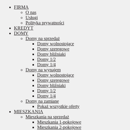
FIRMA
O nas
Usługi
Polityka prywatności
KREDYT
DOMY
Domy na sprzedaż
Domy wolnostojące
Domy szeregowe
Domy bliźniaki
Domy 1/2
Domy 1/4
Domy na wynajem
Domy wolnostojące
Domy szeregowe
Domy bliźniaki
Domy 1/2
Domy 1/4
Domy na zamianę
Pokaż wszystkie oferty
MIESZKANIA
Mieszkania na sprzedaż
Mieszkania 1-pokojowe
Mieszkania 2-pokojowe