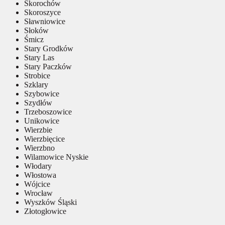
Skorochów
Skoroszyce
Sławniowice
Słoków
Śmicz
Stary Grodków
Stary Las
Stary Paczków
Strobice
Szklary
Szybowice
Szydłów
Trzeboszowice
Unikowice
Wierzbie
Wierzbięcice
Wierzbno
Wilamowice Nyskie
Włodary
Włostowa
Wójcice
Wrocław
Wyszków Śląski
Złotogłowice