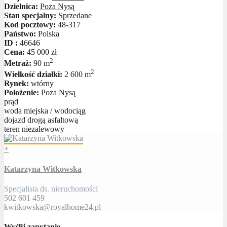
Dzielnica:
Poza Nysą
Stan specjalny:
Sprzedane
Kod pocztowy:
48-317
Państwo:
Polska
ID :
46646
Cena:
45 000 zł
2
Metraż:
90 m
2
Wielkość działki:
2 600 m
Rynek:
wtórny
Położenie:
Poza Nysą
prąd
woda miejska / wodociąg
dojazd drogą asfaltową
teren niezalewowy
+
Katarzyna Witkowska
Specjalista ds. nieruchomości
502 601 459
kwitkowska@royalhome24.pl
Wyślij zapytanie