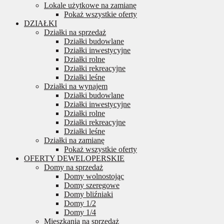
Lokale użytkowe na zamianę
Pokaż wszystkie oferty
DZIAŁKI
Działki na sprzedaż
Działki budowlane
Działki inwestycyjne
Działki rolne
Działki rekreacyjne
Działki leśne
Działki na wynajem
Działki budowlane
Działki inwestycyjne
Działki rolne
Działki rekreacyjne
Działki leśne
Działki na zamianę
Pokaż wszystkie oferty
OFERTY DEWELOPERSKIE
Domy na sprzedaż
Domy wolnostojąc
Domy szeregowe
Domy bliźniaki
Domy 1/2
Domy 1/4
Mieszkania na sprzedaż