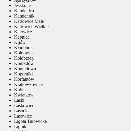
Jędrzychów
Jeszkotle
Kamienica
Kamiennik
Karłowice Małe
Karłowice Wielkie
Katowice
Kępnica
Kijów
Kłodobok
Kolnowice
Kołobrzeg
Konradów
Konradowa
Koperniki
Korfantów
Krakówkowice
Kubice
Kwiatków
Laski
Laskowiec
Lasocice
Lasowice
Ligota Tułowicka
Lipniki