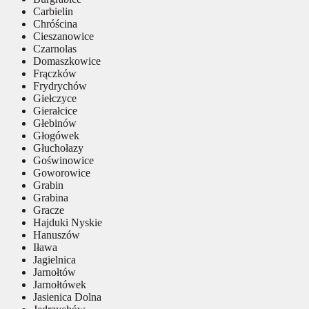
Carbielin
Chróścina
Cieszanowice
Czarnolas
Domaszkowice
Frączków
Frydrychów
Giełczyce
Gierałcice
Głebinów
Głogówek
Głuchołazy
Goświnowice
Goworowice
Grabin
Grabina
Gracze
Hajduki Nyskie
Hanuszów
Iława
Jagielnica
Jarnołtów
Jarnołtówek
Jasienica Dolna