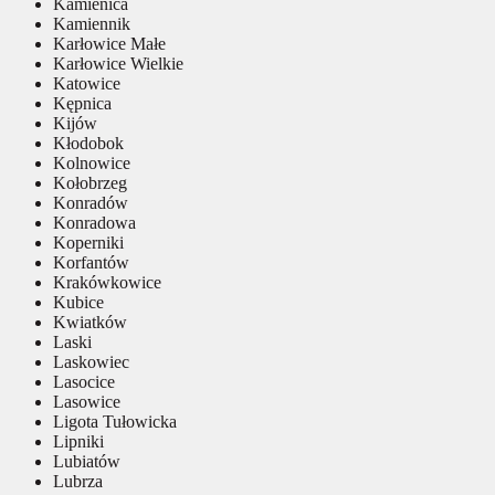
Kamienica
Kamiennik
Karłowice Małe
Karłowice Wielkie
Katowice
Kępnica
Kijów
Kłodobok
Kolnowice
Kołobrzeg
Konradów
Konradowa
Koperniki
Korfantów
Krakówkowice
Kubice
Kwiatków
Laski
Laskowiec
Lasocice
Lasowice
Ligota Tułowicka
Lipniki
Lubiatów
Lubrza