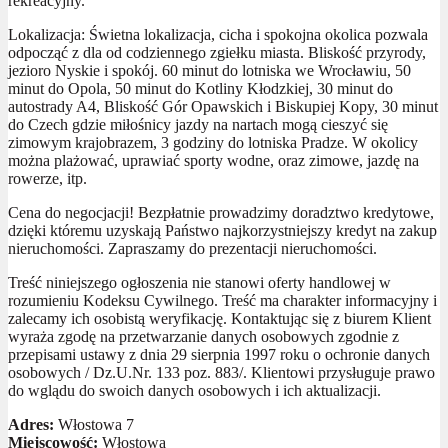
rekreacyjny.
Lokalizacja: Świetna lokalizacja, cicha i spokojna okolica pozwala
odpocząć z dla od codziennego zgiełku miasta. Bliskość przyrody,
jezioro Nyskie i spokój. 60 minut do lotniska we Wrocławiu, 50
minut do Opola, 50 minut do Kotliny Kłodzkiej, 30 minut do
autostrady A4, Bliskość Gór Opawskich i Biskupiej Kopy, 30 minut
do Czech gdzie miłośnicy jazdy na nartach mogą cieszyć się
zimowym krajobrazem, 3 godziny do lotniska Pradze. W okolicy
można plażować, uprawiać sporty wodne, oraz zimowe, jazdę na
rowerze, itp.
Cena do negocjacji! Bezpłatnie prowadzimy doradztwo kredytowe,
dzięki któremu uzyskają Państwo najkorzystniejszy kredyt na zakup
nieruchomości. Zapraszamy do prezentacji nieruchomości.
Treść niniejszego ogłoszenia nie stanowi oferty handlowej w
rozumieniu Kodeksu Cywilnego. Treść ma charakter informacyjny i
zalecamy ich osobistą weryfikację. Kontaktując się z biurem Klient
wyraża zgodę na przetwarzanie danych osobowych zgodnie z
przepisami ustawy z dnia 29 sierpnia 1997 roku o ochronie danych
osobowych / Dz.U.Nr. 133 poz. 883/. Klientowi przysługuje prawo
do wglądu do swoich danych osobowych i ich aktualizacji.
Adres:
Włostowa 7
Miejscowość:
Włostowa