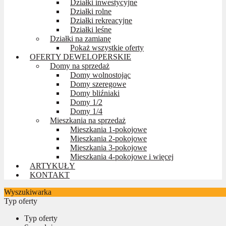
Działki inwestycyjne
Działki rolne
Działki rekreacyjne
Działki leśne
Działki na zamianę
Pokaż wszystkie oferty
OFERTY DEWELOPERSKIE
Domy na sprzedaż
Domy wolnostojąc
Domy szeregowe
Domy bliźniaki
Domy 1/2
Domy 1/4
Mieszkania na sprzedaż
Mieszkania 1-pokojowe
Mieszkania 2-pokojowe
Mieszkania 3-pokojowe
Mieszkania 4-pokojowe i więcej
ARTYKUŁY
KONTAKT
Wyszukiwarka
Typ oferty
Typ oferty