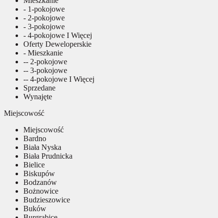
Mieszkanie
- 1-pokojowe
- 2-pokojowe
- 3-pokojowe
- 4-pokojowe I Więcej
Oferty Deweloperskie
- Mieszkanie
-- 2-pokojowe
-- 3-pokojowe
-- 4-pokojowe I Więcej
Sprzedane
Wynajęte
Miejscowość
Miejscowość
Bardno
Biała Nyska
Biała Prudnicka
Bielice
Biskupów
Bodzanów
Bożnowice
Budzieszowice
Buków
Burgrabice