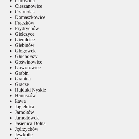
Chróścina
Cieszanowice
Czarnolas
Domaszkowice
Frączków
Frydrychów
Giełczyce
Gierałcice
Głebinów
Głogówek
Głuchołazy
Goświnowice
Goworowice
Grabin
Grabina
Gracze
Hajduki Nyskie
Hanuszów
Iława
Jagielnica
Jarnołtów
Jarnołtówek
Jasienica Dolna
Jędrzychów
Jeszkotle