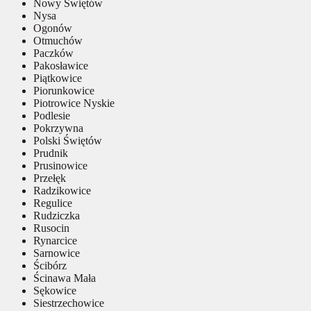
Nowy Świętów
Nysa
Ogonów
Otmuchów
Paczków
Pakosławice
Piątkowice
Piorunkowice
Piotrowice Nyskie
Podlesie
Pokrzywna
Polski Świętów
Prudnik
Prusinowice
Przełęk
Radzikowice
Regulice
Rudziczka
Rusocin
Rynarcice
Sarnowice
Ścibórz
Ścinawa Mała
Sękowice
Siestrzechowice