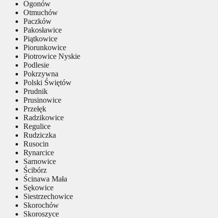
Ogonów
Otmuchów
Paczków
Pakosławice
Piątkowice
Piorunkowice
Piotrowice Nyskie
Podlesie
Pokrzywna
Polski Świętów
Prudnik
Prusinowice
Przełęk
Radzikowice
Regulice
Rudziczka
Rusocin
Rynarcice
Sarnowice
Ścibórz
Ścinawa Mała
Sękowice
Siestrzechowice
Skorochów
Skoroszyce