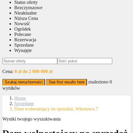
Status oferty
Bezczynszowe
Nieaktualne
Niższa Cena
Nowość
Ogródek
Polecane
Rezerwacja
Sprzedane
Wynajęte
Cena:
0 zł do 2 000 000 zł
znaleziono
0
Szukaj nieruchomości
See first results here
wyników
Home
Sprzedane
Dom wolnostojący na sprzedaż, Włostowa 7
Wyniki twojego wyszukiwania