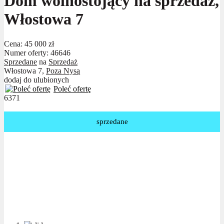
Dom wolnostojący na sprzedaż,
Włostowa 7
Cena:
45 000 zł
Numer oferty: 46646
Sprzedane
na
Sprzedaż
Włostowa 7,
Poza Nysą
dodaj do ulubionych
Poleć ofertę
6371
sprzedane