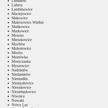
Lubiatów
Lubrza
Łambinowice
Maciejowice
Makowice
Malerzowice Wielkie
Mańkowice
Markowice
Meszno
Mieszkowice
Mochów
Molestowice
Morów
Mostówka
Moszczanka
Myszowice
Nadziejów
Niedamirów
Niemodlin
Niemysłowice
Nieradowice
Niesiebędowice
Niwnica
Nowaki
Nowy Las