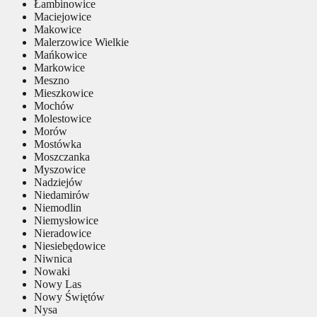
Łambinowice
Maciejowice
Makowice
Malerzowice Wielkie
Mańkowice
Markowice
Meszno
Mieszkowice
Mochów
Molestowice
Morów
Mostówka
Moszczanka
Myszowice
Nadziejów
Niedamirów
Niemodlin
Niemysłowice
Nieradowice
Niesiebędowice
Niwnica
Nowaki
Nowy Las
Nowy Świętów
Nysa