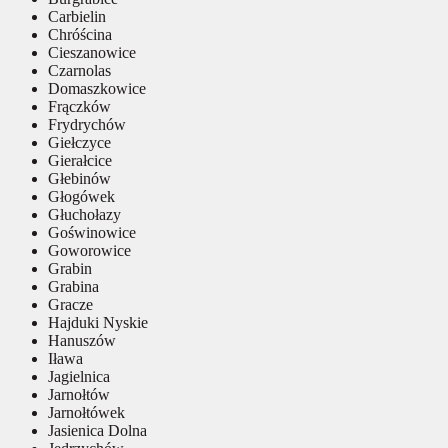
Carbielin
Chróścina
Cieszanowice
Czarnolas
Domaszkowice
Frączków
Frydrychów
Giełczyce
Gierałcice
Głebinów
Głogówek
Głuchołazy
Goświnowice
Goworowice
Grabin
Grabina
Gracze
Hajduki Nyskie
Hanuszów
Iława
Jagielnica
Jarnołtów
Jarnołtówek
Jasienica Dolna