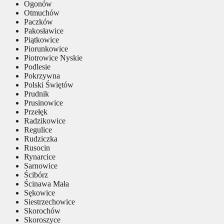
Ogonów
Otmuchów
Paczków
Pakosławice
Piątkowice
Piorunkowice
Piotrowice Nyskie
Podlesie
Pokrzywna
Polski Świętów
Prudnik
Prusinowice
Przełęk
Radzikowice
Regulice
Rudziczka
Rusocin
Rynarcice
Sarnowice
Ścibórz
Ścinawa Mała
Sękowice
Siestrzechowice
Skorochów
Skoroszyce