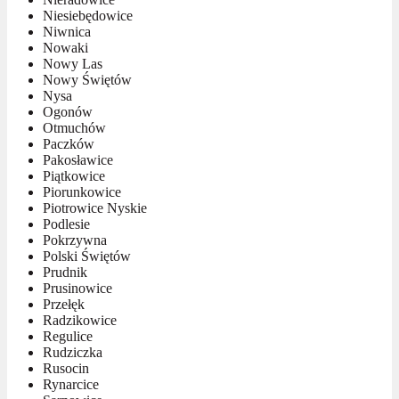
Niesiebędowice
Niwnica
Nowaki
Nowy Las
Nowy Świętów
Nysa
Ogonów
Otmuchów
Paczków
Pakosławice
Piątkowice
Piorunkowice
Piotrowice Nyskie
Podlesie
Pokrzywna
Polski Świętów
Prudnik
Prusinowice
Przełęk
Radzikowice
Regulice
Rudziczka
Rusocin
Rynarcice