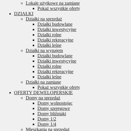
Lokale użytkowe na zamianę
Pokaż wszystkie oferty
DZIAŁKI
Działki na sprzedaż
Działki budowlane
Działki inwestycyjne
Działki rolne
Działki rekreacyjne
Działki leśne
Działki na wynajem
Działki budowlane
Działki inwestycyjne
Działki rolne
Działki rekreacyjne
Działki leśne
Działki na zamianę
Pokaż wszystkie oferty
OFERTY DEWELOPERSKIE
Domy na sprzedaż
Domy wolnostojąc
Domy szeregowe
Domy bliźniaki
Domy 1/2
Domy 1/4
Mieszkania na sprzedaż