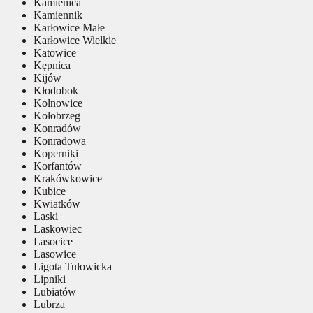
Kamienica
Kamiennik
Karłowice Małe
Karłowice Wielkie
Katowice
Kępnica
Kijów
Kłodobok
Kolnowice
Kołobrzeg
Konradów
Konradowa
Koperniki
Korfantów
Krakówkowice
Kubice
Kwiatków
Laski
Laskowiec
Lasocice
Lasowice
Ligota Tułowicka
Lipniki
Lubiatów
Lubrza