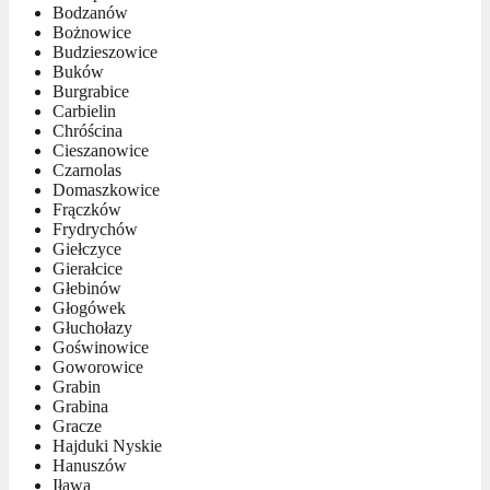
Bodzanów
Bożnowice
Budzieszowice
Buków
Burgrabice
Carbielin
Chróścina
Cieszanowice
Czarnolas
Domaszkowice
Frączków
Frydrychów
Giełczyce
Gierałcice
Głebinów
Głogówek
Głuchołazy
Goświnowice
Goworowice
Grabin
Grabina
Gracze
Hajduki Nyskie
Hanuszów
Iława