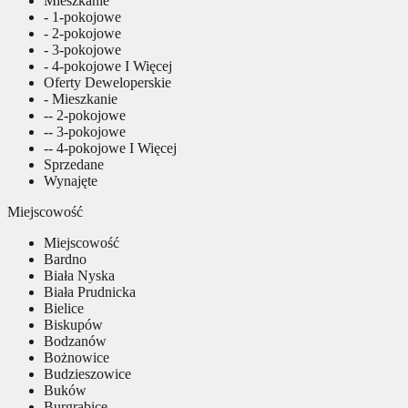
Mieszkanie
- 1-pokojowe
- 2-pokojowe
- 3-pokojowe
- 4-pokojowe I Więcej
Oferty Deweloperskie
- Mieszkanie
-- 2-pokojowe
-- 3-pokojowe
-- 4-pokojowe I Więcej
Sprzedane
Wynajęte
Miejscowość
Miejscowość
Bardno
Biała Nyska
Biała Prudnicka
Bielice
Biskupów
Bodzanów
Bożnowice
Budzieszowice
Buków
Burgrabice