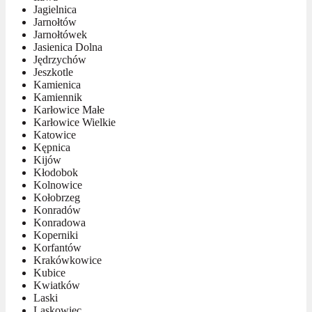
Jagielnica
Jarnołtów
Jarnołtówek
Jasienica Dolna
Jędrzychów
Jeszkotle
Kamienica
Kamiennik
Karłowice Małe
Karłowice Wielkie
Katowice
Kępnica
Kijów
Kłodobok
Kolnowice
Kołobrzeg
Konradów
Konradowa
Koperniki
Korfantów
Krakówkowice
Kubice
Kwiatków
Laski
Laskowiec