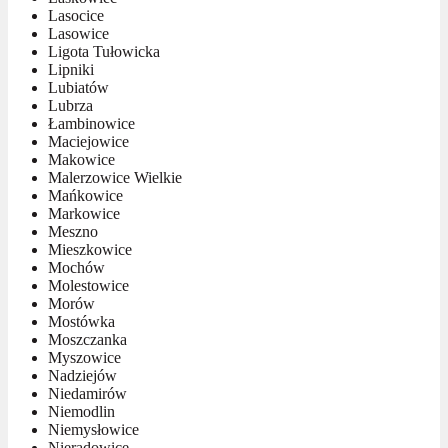
Lasocice
Lasowice
Ligota Tułowicka
Lipniki
Lubiatów
Lubrza
Łambinowice
Maciejowice
Makowice
Malerzowice Wielkie
Mańkowice
Markowice
Meszno
Mieszkowice
Mochów
Molestowice
Morów
Mostówka
Moszczanka
Myszowice
Nadziejów
Niedamirów
Niemodlin
Niemysłowice
Nieradowice