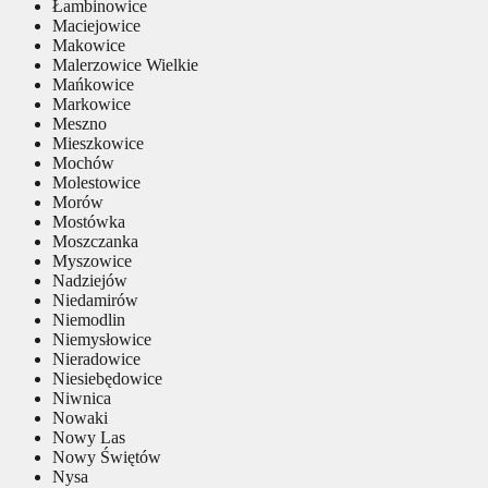
Łambinowice
Maciejowice
Makowice
Malerzowice Wielkie
Mańkowice
Markowice
Meszno
Mieszkowice
Mochów
Molestowice
Morów
Mostówka
Moszczanka
Myszowice
Nadziejów
Niedamirów
Niemodlin
Niemysłowice
Nieradowice
Niesiebędowice
Niwnica
Nowaki
Nowy Las
Nowy Świętów
Nysa