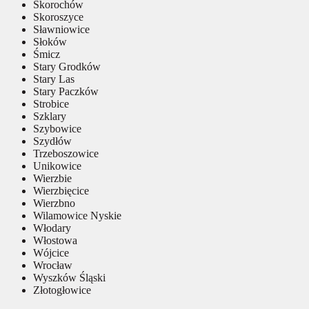
Skorochów
Skoroszyce
Sławniowice
Słoków
Śmicz
Stary Grodków
Stary Las
Stary Paczków
Strobice
Szklary
Szybowice
Szydłów
Trzeboszowice
Unikowice
Wierzbie
Wierzbięcice
Wierzbno
Wilamowice Nyskie
Włodary
Włostowa
Wójcice
Wrocław
Wyszków Śląski
Złotogłowice