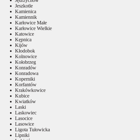
Jędrzychów
Jeszkotle
Kamienica
Kamiennik
Karłowice Małe
Karłowice Wielkie
Katowice
Kępnica
Kijów
Kłodobok
Kolnowice
Kołobrzeg
Konradów
Konradowa
Koperniki
Korfantów
Krakówkowice
Kubice
Kwiatków
Laski
Laskowiec
Lasocice
Lasowice
Ligota Tułowicka
Lipniki