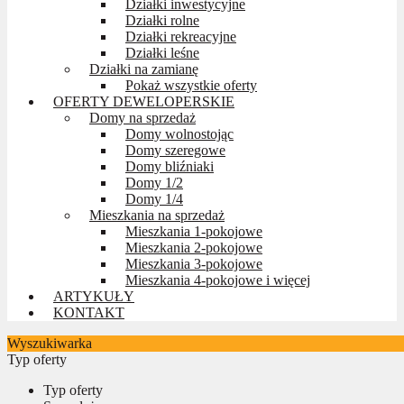
Działki inwestycyjne
Działki rolne
Działki rekreacyjne
Działki leśne
Działki na zamianę
Pokaż wszystkie oferty
OFERTY DEWELOPERSKIE
Domy na sprzedaż
Domy wolnostojąc
Domy szeregowe
Domy bliźniaki
Domy 1/2
Domy 1/4
Mieszkania na sprzedaż
Mieszkania 1-pokojowe
Mieszkania 2-pokojowe
Mieszkania 3-pokojowe
Mieszkania 4-pokojowe i więcej
ARTYKUŁY
KONTAKT
Wyszukiwarka
Typ oferty
Typ oferty