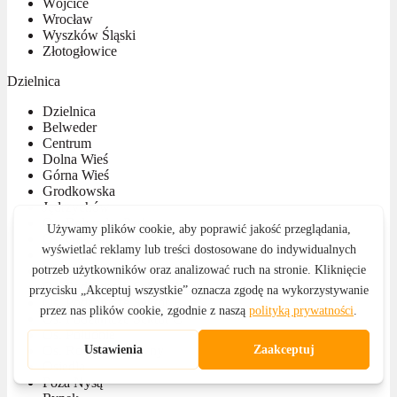
Wójcice
Wrocław
Wyszków Śląski
Złotogłowice
Dzielnica
Dzielnica
Belweder
Centrum
Dolna Wieś
Górna Wieś
Grodkowska
Jędrzychów
Os. Belweder Park
Os. Gałczyńskiego
Os. KEN
Os. Kościuszki
Os. Podzamcze Sektor A
Os. Podzamcze Sektor B
Os. Podzamcze Sektor C
Os. Południe
Os. Rodziewiczówny
Osiedla
Poza Nysą