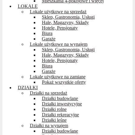
Mieszkania 4-pokojowe i więcej
LOKALE
Lokale użytkowe na sprzedaż
Sklep, Gastronomia, Usługi
Hale, Magazyny, Składy
Hotele, Pensjonaty
Biura
Garaże
Lokale użytkowe na wynajem
Sklep, Gastronomia, Usługi
Hale, Magazyny, Składy
Hotele, Pensjonaty
Biura
Garaże
Lokale użytkowe na zamianę
Pokaż wszystkie oferty
DZIAŁKI
Działki na sprzedaż
Działki budowlane
Działki inwestycyjne
Działki rolne
Działki rekreacyjne
Działki leśne
Działki na wynajem
Działki budowlane