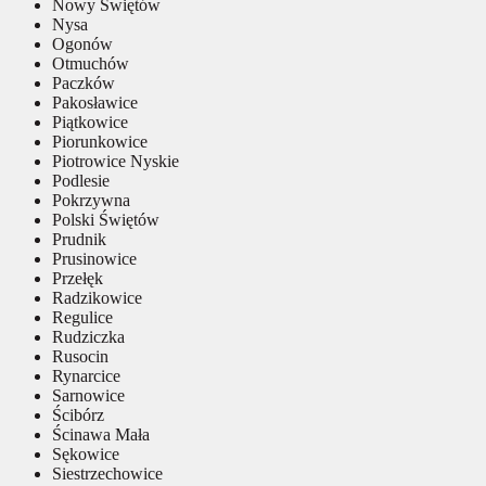
Nowy Świętów
Nysa
Ogonów
Otmuchów
Paczków
Pakosławice
Piątkowice
Piorunkowice
Piotrowice Nyskie
Podlesie
Pokrzywna
Polski Świętów
Prudnik
Prusinowice
Przełęk
Radzikowice
Regulice
Rudziczka
Rusocin
Rynarcice
Sarnowice
Ścibórz
Ścinawa Mała
Sękowice
Siestrzechowice