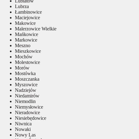
Lubiatów
Lubrza
Łambinowice
Maciejowice
Makowice
Malerzowice Wielkie
Mańkowice
Markowice
Meszno
Mieszkowice
Mochów
Molestowice
Morów
Mostówka
Moszczanka
Myszowice
Nadziejów
Niedamirów
Niemodlin
Niemysłowice
Nieradowice
Niesiebędowice
Niwnica
Nowaki
Nowy Las