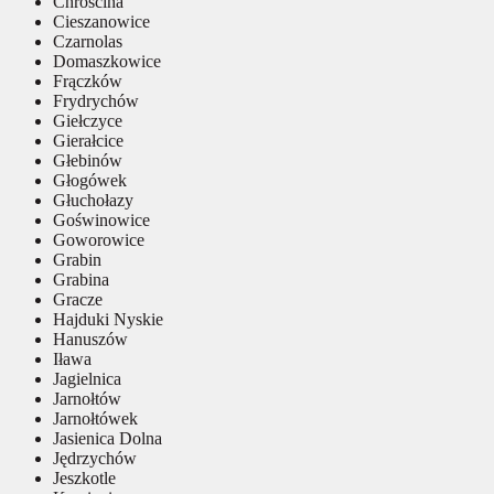
Chróścina
Cieszanowice
Czarnolas
Domaszkowice
Frączków
Frydrychów
Giełczyce
Gierałcice
Głebinów
Głogówek
Głuchołazy
Goświnowice
Goworowice
Grabin
Grabina
Gracze
Hajduki Nyskie
Hanuszów
Iława
Jagielnica
Jarnołtów
Jarnołtówek
Jasienica Dolna
Jędrzychów
Jeszkotle