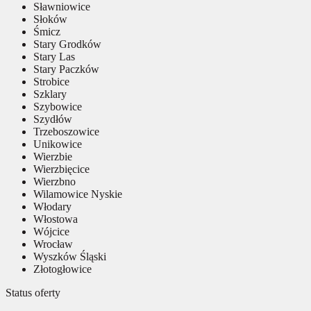
Sławniowice
Słoków
Śmicz
Stary Grodków
Stary Las
Stary Paczków
Strobice
Szklary
Szybowice
Szydłów
Trzeboszowice
Unikowice
Wierzbie
Wierzbięcice
Wierzbno
Wilamowice Nyskie
Włodary
Włostowa
Wójcice
Wrocław
Wyszków Śląski
Złotogłowice
Status oferty