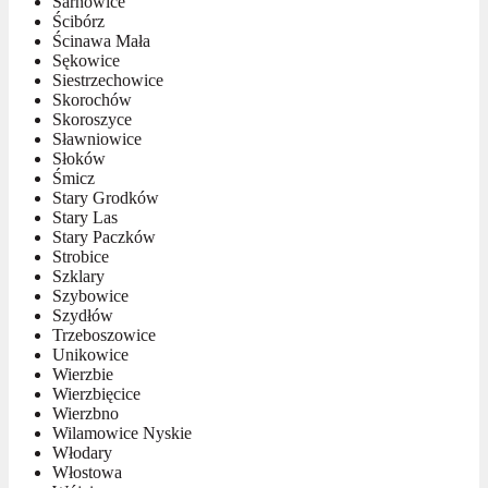
Sarnowice
Ścibórz
Ścinawa Mała
Sękowice
Siestrzechowice
Skorochów
Skoroszyce
Sławniowice
Słoków
Śmicz
Stary Grodków
Stary Las
Stary Paczków
Strobice
Szklary
Szybowice
Szydłów
Trzeboszowice
Unikowice
Wierzbie
Wierzbięcice
Wierzbno
Wilamowice Nyskie
Włodary
Włostowa