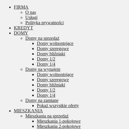
FIRMA
O nas
Usługi
Polityka prywatności
KREDYT
DOMY
Domy na sprzedaż
Domy wolnostojące
Domy szeregowe
Domy bliźniaki
Domy 1/2
Domy 1/4
Domy na wynajem
Domy wolnostojące
Domy szeregowe
Domy bliźniaki
Domy 1/2
Domy 1/4
Domy na zamianę
Pokaż wszystkie oferty
MIESZKANIA
Mieszkania na sprzedaż
Mieszkania 1-pokojowe
Mieszkania 2-pokojowe