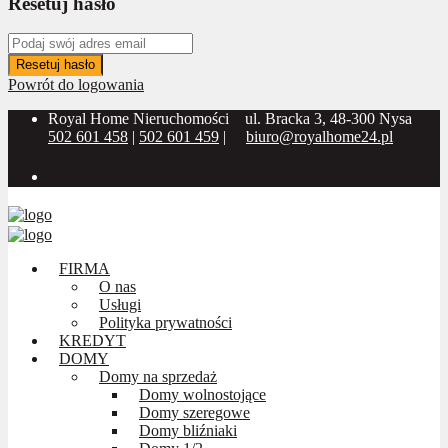
Resetuj hasło
Resetuj hasło
Powrót do logowania
Royal Home Nieruchomości
ul. Bracka 3, 48-300 Nysa
502 601 458
|
502 601 459
|
biuro@royalhome24.pl
Social Media:
FIRMA
O nas
Usługi
Polityka prywatności
KREDYT
DOMY
Domy na sprzedaż
Domy wolnostojące
Domy szeregowe
Domy bliźniaki