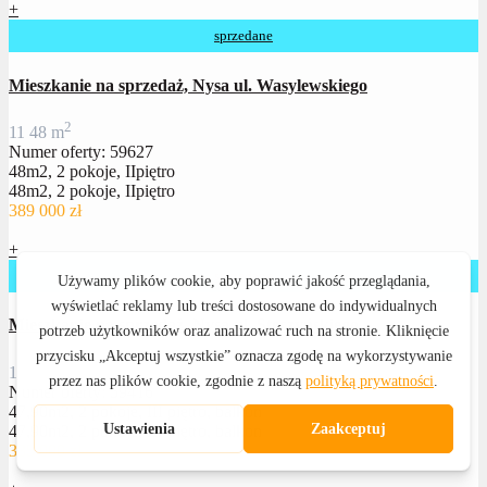
+
sprzedane
Mieszkanie na sprzedaż, Nysa ul. Wasylewskiego
2
1
1
48 m
Numer oferty: 59627
48m2, 2 pokoje, IIpiętro
48m2, 2 pokoje, IIpiętro
389 000 zł
+
sprzedane
Mieszkanie na sprzedaż, Nysa ul. Stęczyńskiego
2
1
1
47 m
Numer oferty: 59416
47,90m2, 2 pokoje, III piętro, balkon
47,90m2, 2 pokoje, III piętro, balkon
335 000 zł