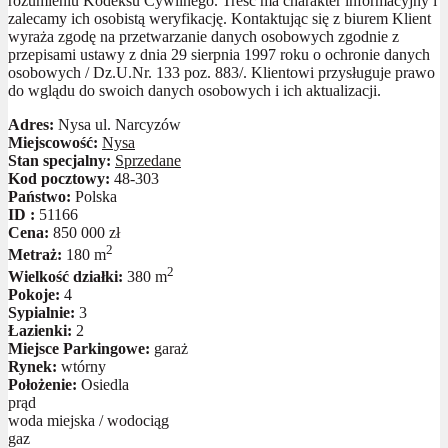
rozumieniu Kodeksu Cywilnego. Treść ma charakter informacyjny i
zalecamy ich osobistą weryfikację. Kontaktując się z biurem Klient
wyraża zgodę na przetwarzanie danych osobowych zgodnie z
przepisami ustawy z dnia 29 sierpnia 1997 roku o ochronie danych
osobowych / Dz.U.Nr. 133 poz. 883/. Klientowi przysługuje prawo
do wglądu do swoich danych osobowych i ich aktualizacji.
Adres:
Nysa ul. Narcyzów
Miejscowość:
Nysa
Stan specjalny:
Sprzedane
Kod pocztowy:
48-303
Państwo:
Polska
ID :
51166
Cena:
850 000 zł
2
Metraż:
180 m
2
Wielkość działki:
380 m
Pokoje:
4
Sypialnie:
3
Łazienki:
2
Miejsce Parkingowe:
garaż
Rynek:
wtórny
Położenie:
Osiedla
prąd
woda miejska / wodociąg
gaz