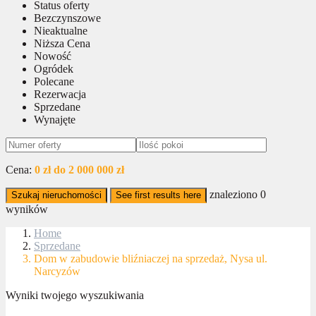
Status oferty
Bezczynszowe
Nieaktualne
Niższa Cena
Nowość
Ogródek
Polecane
Rezerwacja
Sprzedane
Wynajęte
Cena:
0 zł do 2 000 000 zł
znaleziono
0
Szukaj nieruchomości
See first results here
wyników
Home
Sprzedane
Dom w zabudowie bliźniaczej na sprzedaż, Nysa ul.
Narcyzów
Wyniki twojego wyszukiwania