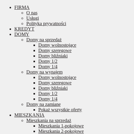
FIRMA
O nas
Usługi
Polityka prywatności
KREDYT
DOMY
Domy na sprzedaż
Domy wolnostojące
Domy szeregowe
Domy bliźniaki
Domy 1/2
Domy 1/4
Domy na wynajem
Domy wolnostojące
Domy szeregowe
Domy bliźniaki
Domy 1/2
Domy 1/4
Domy na zamianę
Pokaż wszystkie oferty
MIESZKANIA
Mieszkania na sprzedaż
Mieszkania 1-pokojowe
Mieszkania 2-pokojowe