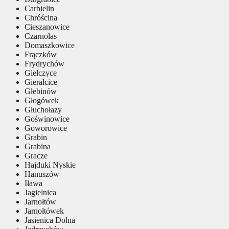
Carbielin
Chróścina
Cieszanowice
Czarnolas
Domaszkowice
Frączków
Frydrychów
Giełczyce
Gierałcice
Głebinów
Głogówek
Głuchołazy
Goświnowice
Goworowice
Grabin
Grabina
Gracze
Hajduki Nyskie
Hanuszów
Iława
Jagielnica
Jarnołtów
Jarnołtówek
Jasienica Dolna