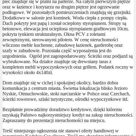
piec znajduje się w pralni na parterze. Na całym pierwszym piętrze
oraz w łazience i korytarzu na drugim piętrze jest ogrzewanie
podłogowe. W pozostałych pomieszczeniach znajdują się grzejniki.
Dodatkowo w salonie jest kominek. Woda ciepła z pompy ciepła.
Dach pokryty jest papą i został ocieplony styropianem. Stropy są
betonowe, elewacja jest ocieplona styropianem grafitowym 10cm,
pokryta tynkiem strukturalnym. Okna PCV z roletami
zewnętrznymi, sterowanymi pilotem. W cenę nieruchomości
wliczono meble kuchenne, zabudowę łazienek, garderobę oraz
szafy w zabudowie. Pozostała część wyposażenia jest do
uzgodnienia. Ogród jest zagospodarowany. Ścieżki oraz podjazd są
wybrukowane. Na działce znajduje się drewniany taras z
kompletem mebli wypoczynkowych oraz grillem. Podatek roczny w
wysokości około 4x140zł.
Dom znajduje się w cichej i spokojnej okolicy, bardzo dobra
komunikacja z centrum miasta. Świetna lokalizacja blisko Jezioro
Nyskie, Otmuchowskie, stoki narciarskie w Polsce oraz Czechach,
ścieżki rowerowe, szlaki turystyczne, ośrodki wypoczynkowe itd.
Bezpłatnie prowadzimy doradztwo kredytowe, dzięki któremu
uzyskają Państwo najkorzystniejszy kredyt na zakup nieruchomości.
Zapraszamy do prezentacji nieruchomości na miejscu.
Treść niniejszego ogłoszenia nie stanowi oferty handlowej w