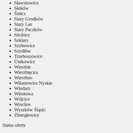
Sławniowice
Słoków
Śmicz
Stary Grodków
Stary Las
Stary Paczków
Strobice
Szklary
Szybowice
Szydłów
Trzeboszowice
Unikowice
Wierzbie
Wierzbięcice
Wierzbno
Wilamowice Nyskie
Włodary
Włostowa
Wójcice
Wrocław
Wyszków Śląski
Złotogłowice
Status oferty