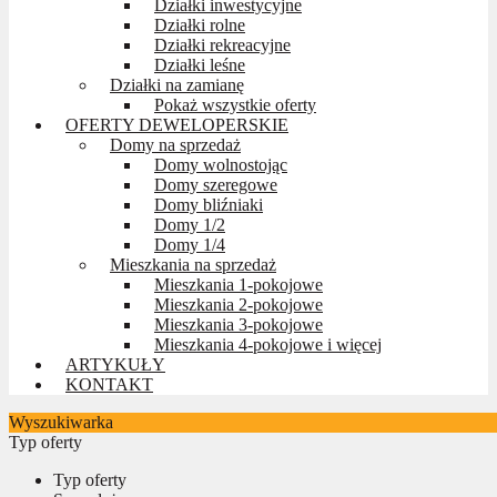
Działki inwestycyjne
Działki rolne
Działki rekreacyjne
Działki leśne
Działki na zamianę
Pokaż wszystkie oferty
OFERTY DEWELOPERSKIE
Domy na sprzedaż
Domy wolnostojąc
Domy szeregowe
Domy bliźniaki
Domy 1/2
Domy 1/4
Mieszkania na sprzedaż
Mieszkania 1-pokojowe
Mieszkania 2-pokojowe
Mieszkania 3-pokojowe
Mieszkania 4-pokojowe i więcej
ARTYKUŁY
KONTAKT
Wyszukiwarka
Typ oferty
Typ oferty