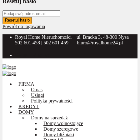
Resetuj hasło
Resetuj hasło
Powrót do logowania
Royal Home Nieruchomości
ul. Bracka 3, 48-300 Nysa
502 601 458
|
502 601 459
|
biuro@royalhome24.pl
Social Media:
FIRMA
O nas
Usługi
Polityka prywatności
KREDYT
DOMY
Domy na sprzedaż
Domy wolnostojące
Domy szeregowe
Domy bliźniaki