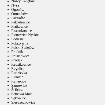
Nowy Świętów
Nysa
Ogonów
Otmuchów
Paczków
Pakosławice
Piątkowice
Piorunkowice
Piotrowice Nyskie
Podlesie
Pokrzywna
Polski Świętów
Prudnik
Prusinowice
Przełęk
Radzikowice
Regulice
Rudziczka
Rusocin
Rynarcice
Sarnowice
Ścibórz
Ścinawa Mała
Sękowice
Siestrzechowice