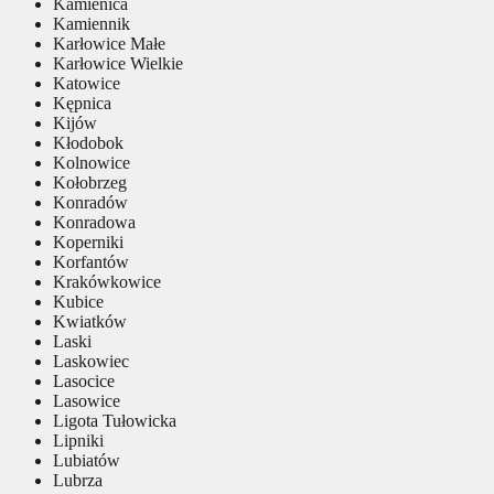
Kamienica
Kamiennik
Karłowice Małe
Karłowice Wielkie
Katowice
Kępnica
Kijów
Kłodobok
Kolnowice
Kołobrzeg
Konradów
Konradowa
Koperniki
Korfantów
Krakówkowice
Kubice
Kwiatków
Laski
Laskowiec
Lasocice
Lasowice
Ligota Tułowicka
Lipniki
Lubiatów
Lubrza