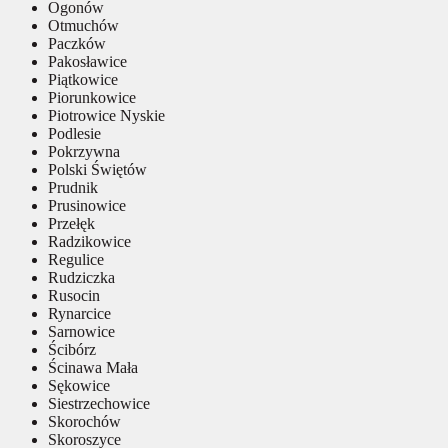
Ogonów
Otmuchów
Paczków
Pakosławice
Piątkowice
Piorunkowice
Piotrowice Nyskie
Podlesie
Pokrzywna
Polski Świętów
Prudnik
Prusinowice
Przełęk
Radzikowice
Regulice
Rudziczka
Rusocin
Rynarcice
Sarnowice
Ścibórz
Ścinawa Mała
Sękowice
Siestrzechowice
Skorochów
Skoroszyce