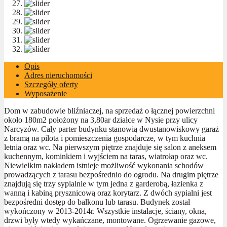
Opis
Adres nieruchomości
Szczegóły oferty
Wyposażenie
Dom w zabudowie bliźniaczej, na sprzedaż o łącznej powierzchni
około 180m2 położony na 3,80ar działce w Nysie przy ulicy
Narcyzów. Cały parter budynku stanowią dwustanowiskowy garaż
z bramą na pilota i pomieszczenia gospodarcze, w tym kuchnia
letnia oraz wc. Na pierwszym piętrze znajduje się salon z aneksem
kuchennym, kominkiem i wyjściem na taras, wiatrołap oraz wc.
Niewielkim nakładem istnieje możliwość wykonania schodów
prowadzących z tarasu bezpośrednio do ogrodu. Na drugim piętrze
znajdują się trzy sypialnie w tym jedna z garderobą, łazienka z
wanną i kabiną prysznicową oraz korytarz. Z dwóch sypialni jest
bezpośredni dostęp do balkonu lub tarasu. Budynek został
wykończony w 2013-2014r. Wszystkie instalacje, ściany, okna,
drzwi były wtedy wykańczane, montowane. Ogrzewanie gazowe,