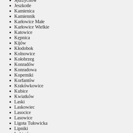
Jędrzychów
Jeszkotle
Kamienica
Kamiennik
Karłowice Małe
Karłowice Wielkie
Katowice
Kępnica
Kijów
Kłodobok
Kolnowice
Kołobrzeg
Konradów
Konradowa
Koperniki
Korfantów
Krakówkowice
Kubice
Kwiatków
Laski
Laskowiec
Lasocice
Lasowice
Ligota Tułowicka
Lipniki