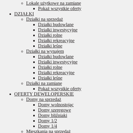
Lokale użytkowe na zamianę
Pokaż wszystkie oferty
DZIAŁKI
Działki na sprzedaż
Działki budowlane
Działki inwestycyjne
Działki rolne
Działki rekreacyjne
Działki leśne
Działki na wynajem
Działki budowlane
Działki inwestycyjne
Działki rolne
Działki rekreacyjne
Działki leśne
Działki na zamianę
Pokaż wszystkie oferty
OFERTY DEWELOPERSKIE
Domy na sprzedaż
Domy wolnostojąc
Domy szeregowe
Domy bliźniaki
Domy 1/2
Domy 1/4
Mieszkania na sprzedaż