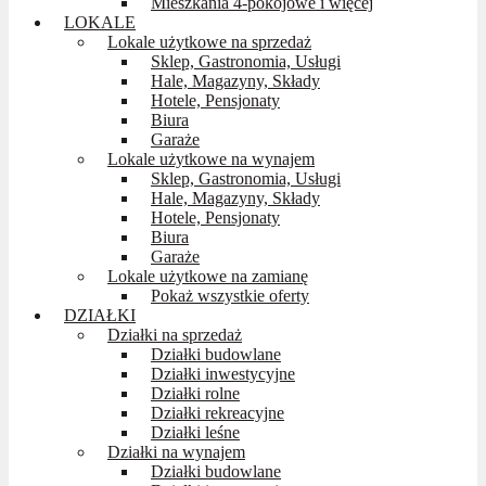
Mieszkania 4-pokojowe i więcej
LOKALE
Lokale użytkowe na sprzedaż
Sklep, Gastronomia, Usługi
Hale, Magazyny, Składy
Hotele, Pensjonaty
Biura
Garaże
Lokale użytkowe na wynajem
Sklep, Gastronomia, Usługi
Hale, Magazyny, Składy
Hotele, Pensjonaty
Biura
Garaże
Lokale użytkowe na zamianę
Pokaż wszystkie oferty
DZIAŁKI
Działki na sprzedaż
Działki budowlane
Działki inwestycyjne
Działki rolne
Działki rekreacyjne
Działki leśne
Działki na wynajem
Działki budowlane