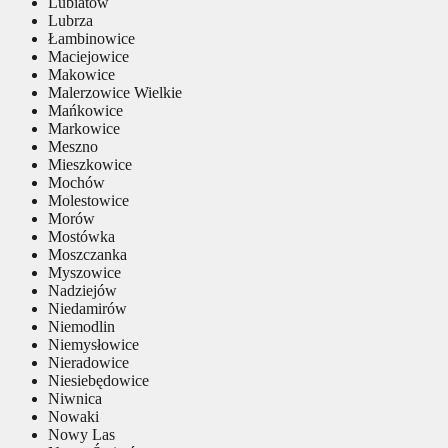
Lubiatów
Lubrza
Łambinowice
Maciejowice
Makowice
Malerzowice Wielkie
Mańkowice
Markowice
Meszno
Mieszkowice
Mochów
Molestowice
Morów
Mostówka
Moszczanka
Myszowice
Nadziejów
Niedamirów
Niemodlin
Niemysłowice
Nieradowice
Niesiebędowice
Niwnica
Nowaki
Nowy Las