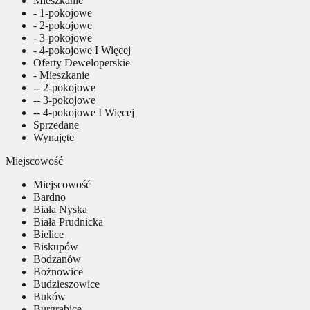
Mieszkanie
- 1-pokojowe
- 2-pokojowe
- 3-pokojowe
- 4-pokojowe I Więcej
Oferty Deweloperskie
- Mieszkanie
-- 2-pokojowe
-- 3-pokojowe
-- 4-pokojowe I Więcej
Sprzedane
Wynajęte
Miejscowość
Miejscowość
Bardno
Biała Nyska
Biała Prudnicka
Bielice
Biskupów
Bodzanów
Bożnowice
Budzieszowice
Buków
Burgrabice