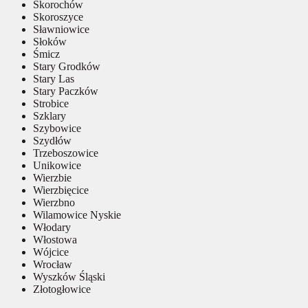
Skorochów
Skoroszyce
Sławniowice
Słoków
Śmicz
Stary Grodków
Stary Las
Stary Paczków
Strobice
Szklary
Szybowice
Szydłów
Trzeboszowice
Unikowice
Wierzbie
Wierzbięcice
Wierzbno
Wilamowice Nyskie
Włodary
Włostowa
Wójcice
Wrocław
Wyszków Śląski
Złotogłowice