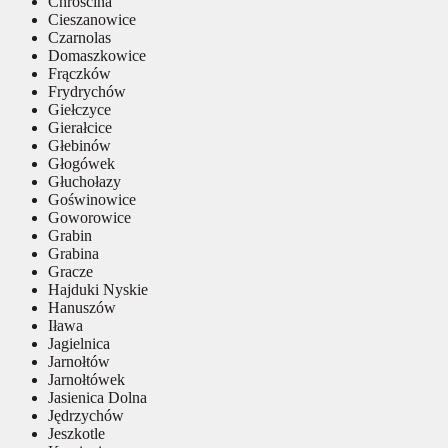
Chróścina
Cieszanowice
Czarnolas
Domaszkowice
Frączków
Frydrychów
Giełczyce
Gierałcice
Głebinów
Głogówek
Głuchołazy
Goświnowice
Goworowice
Grabin
Grabina
Gracze
Hajduki Nyskie
Hanuszów
Iława
Jagielnica
Jarnołtów
Jarnołtówek
Jasienica Dolna
Jędrzychów
Jeszkotle