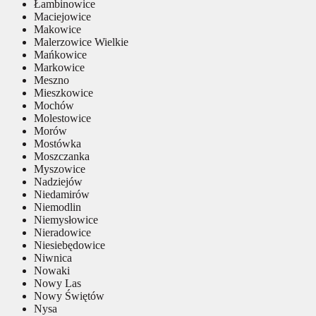
Łambinowice
Maciejowice
Makowice
Malerzowice Wielkie
Mańkowice
Markowice
Meszno
Mieszkowice
Mochów
Molestowice
Morów
Mostówka
Moszczanka
Myszowice
Nadziejów
Niedamirów
Niemodlin
Niemysłowice
Nieradowice
Niesiebędowice
Niwnica
Nowaki
Nowy Las
Nowy Świętów
Nysa