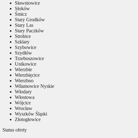
Sławniowice
Słoków
Śmicz
Stary Grodków
Stary Las
Stary Paczków
Strobice
Szklary
Szybowice
Szydłów
Trzeboszowice
Unikowice
Wierzbie
Wierzbięcice
Wierzbno
Wilamowice Nyskie
Włodary
Włostowa
Wójcice
Wrocław
Wyszków Śląski
Złotogłowice
Status oferty