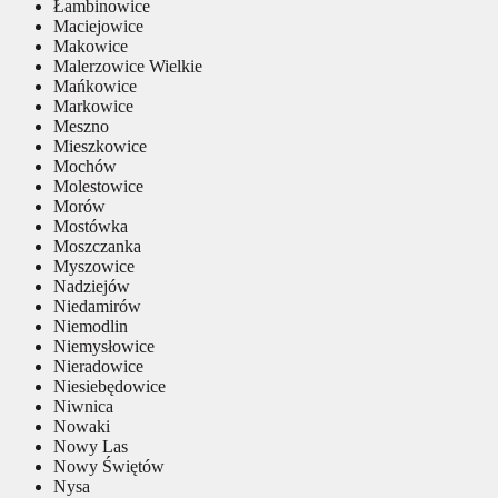
Łambinowice
Maciejowice
Makowice
Malerzowice Wielkie
Mańkowice
Markowice
Meszno
Mieszkowice
Mochów
Molestowice
Morów
Mostówka
Moszczanka
Myszowice
Nadziejów
Niedamirów
Niemodlin
Niemysłowice
Nieradowice
Niesiebędowice
Niwnica
Nowaki
Nowy Las
Nowy Świętów
Nysa