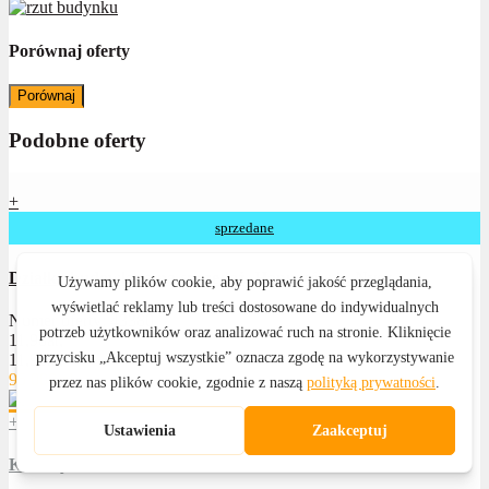
Porównaj oferty
Porównaj
Podobne oferty
+
sprzedane
Działka budowlana na sprzedaż, Hanuszów k. Nysy
Numer oferty: 43380
11,98ar,
11,98ar,
95 000 zł
+
Katarzyna Witkowska