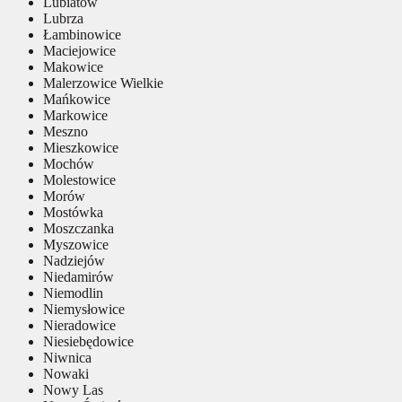
Lubiatów
Lubrza
Łambinowice
Maciejowice
Makowice
Malerzowice Wielkie
Mańkowice
Markowice
Meszno
Mieszkowice
Mochów
Molestowice
Morów
Mostówka
Moszczanka
Myszowice
Nadziejów
Niedamirów
Niemodlin
Niemysłowice
Nieradowice
Niesiebędowice
Niwnica
Nowaki
Nowy Las