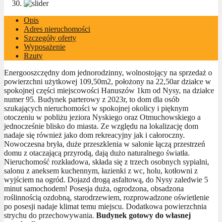
Opis
Adres nieruchomości
Szczegóły oferty
Wyposażenie
Rzuty
Energooszczędny dom jednorodzinny, wolnostojący na sprzedaż o
powierzchni użytkowej 109,50m2, położony na 22,50ar działce w
spokojnej części miejscowości Hanuszów 1km od Nysy, na działce
numer 95. Budynek parterowy z 2023r, to dom dla osób
szukających nieruchomości w spokojnej okolicy i pięknym
otoczeniu w pobliżu jeziora Nyskiego oraz Otmuchowskiego a
jednocześnie blisko do miasta. Ze względu na lokalizację dom
nadaje się również jako dom rekreacyjny jak i całoroczny.
Nowoczesna bryła, duże przeszklenia w salonie łączą przestrzeń
domu z otaczającą przyrodą, dają dużo naturalnego światła.
Nieruchomość rozkładowa, składa się z trzech osobnych sypialni,
salonu z aneksem kuchennym, łazienki z wc, holu, kotłowni z
wyjściem na ogród. Dojazd drogą asfaltową, do Nysy zaledwie 5
minut samochodem! Posesja duża, ogrodzona, obsadzona
roślinnością ozdobną, starodrzewiem, rozprowadzone oświetlenie
po posesji nadaje klimat temu miejscu. Dodatkowa powierzchnia
strychu do przechowywania.
Budynek gotowy do własnej