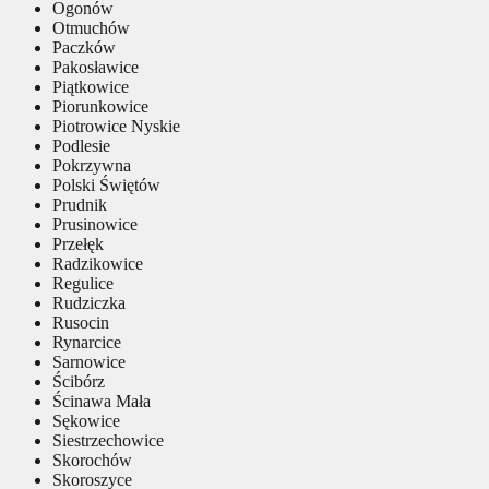
Ogonów
Otmuchów
Paczków
Pakosławice
Piątkowice
Piorunkowice
Piotrowice Nyskie
Podlesie
Pokrzywna
Polski Świętów
Prudnik
Prusinowice
Przełęk
Radzikowice
Regulice
Rudziczka
Rusocin
Rynarcice
Sarnowice
Ścibórz
Ścinawa Mała
Sękowice
Siestrzechowice
Skorochów
Skoroszyce