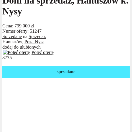
Dom na sprzedaż, Hanuszów k.
Nysy
Cena:
799 000 zł
Numer oferty: 51247
Sprzedane
na
Sprzedaż
Hanuszów,
Poza Nysą
dodaj do ulubionych
Poleć ofertę
8735
sprzedane