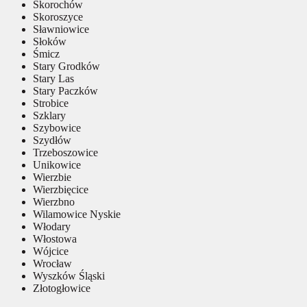
Skorochów
Skoroszyce
Sławniowice
Słoków
Śmicz
Stary Grodków
Stary Las
Stary Paczków
Strobice
Szklary
Szybowice
Szydłów
Trzeboszowice
Unikowice
Wierzbie
Wierzbięcice
Wierzbno
Wilamowice Nyskie
Włodary
Włostowa
Wójcice
Wrocław
Wyszków Śląski
Złotogłowice