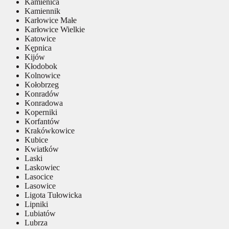
Kamienica
Kamiennik
Karłowice Małe
Karłowice Wielkie
Katowice
Kępnica
Kijów
Kłodobok
Kolnowice
Kołobrzeg
Konradów
Konradowa
Koperniki
Korfantów
Krakówkowice
Kubice
Kwiatków
Laski
Laskowiec
Lasocice
Lasowice
Ligota Tułowicka
Lipniki
Lubiatów
Lubrza