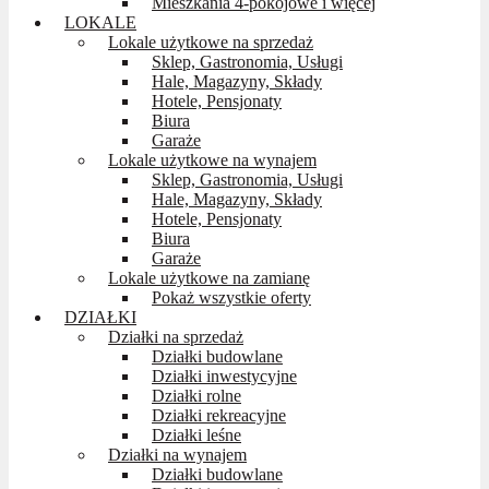
Mieszkania 4-pokojowe i więcej
LOKALE
Lokale użytkowe na sprzedaż
Sklep, Gastronomia, Usługi
Hale, Magazyny, Składy
Hotele, Pensjonaty
Biura
Garaże
Lokale użytkowe na wynajem
Sklep, Gastronomia, Usługi
Hale, Magazyny, Składy
Hotele, Pensjonaty
Biura
Garaże
Lokale użytkowe na zamianę
Pokaż wszystkie oferty
DZIAŁKI
Działki na sprzedaż
Działki budowlane
Działki inwestycyjne
Działki rolne
Działki rekreacyjne
Działki leśne
Działki na wynajem
Działki budowlane