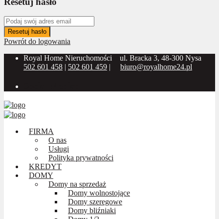
Resetuj hasło
Resetuj hasło
Powrót do logowania
Royal Home Nieruchomości
ul. Bracka 3, 48-300 Nysa
502 601 458
|
502 601 459
|
biuro@royalhome24.pl
Social Media:
FIRMA
O nas
Usługi
Polityka prywatności
KREDYT
DOMY
Domy na sprzedaż
Domy wolnostojące
Domy szeregowe
Domy bliźniaki