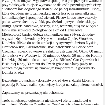
Nysa, jest to miejsce wyjątkowo spokojne o przepięknych walorach
przyrodniczych, miejsce wymarzone dla osób poszukujących ciszy,
a jednocześnie dogodnego dostępu do pełnej infrastruktury. Osoby,
które decydują się tu zamieszkać, mogą liczyć na niewielki ruch
komunikacyjny i sporą ilość zieleni. Placówki oświatowe szkoły
podstawowe, średnie, żłobki, przedszkola, przychodnie, sklepy,
usługi, galerie handlowe, baseny, kino, teatr znajdują się w Nysie
lub w miejscowości Złotogłowice 1km od Hanuszowa.
Miejscowość bardzo dobrze skomunikowana z Nysą, dogodny
wyjazd dzięki obwodnicy Nysy w kierunku Opole, Wrocław,
Kłodzko. Blisko do wielu atrakcji turystycznych Jezioro Nyskie ,
Otmuchowskie, Paczkowskie, stoki narciarskie w Polsce oraz
Czechach, ścieżki rowerowe, szlaki turystyczne itd. Około 60 minut
do lotniska we Wrocławiu, 50 minut do Opola, 50 minut do Kotliny
Kłodzkiej, 30 minut do autostrady A4, Bliskość Gór Opawskich i
Biskupiej Kopy, 30 minut do Czech gdzie miłośnicy jazdy na
nartach mogą cieszyć się zimowym krajobrazem, 3 godziny do
lotniska Pradze.
Bezpłatnie prowadzimy doradztwo kredytowe, dzięki któremu
uzyskają Państwo najkorzystniejszy kredyt na zakup nieruchomości.
Zapraszamy na prezentację nieruchomości.
Treść niniejszego ogłoszenia nie stanowi oferty handlowej w
rozumieniu Kodeksu Cywilnego. Treść ma charakter informacyjny i