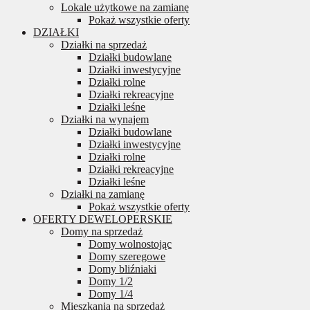
Lokale użytkowe na zamianę
Pokaż wszystkie oferty
DZIAŁKI
Działki na sprzedaż
Działki budowlane
Działki inwestycyjne
Działki rolne
Działki rekreacyjne
Działki leśne
Działki na wynajem
Działki budowlane
Działki inwestycyjne
Działki rolne
Działki rekreacyjne
Działki leśne
Działki na zamianę
Pokaż wszystkie oferty
OFERTY DEWELOPERSKIE
Domy na sprzedaż
Domy wolnostojąc
Domy szeregowe
Domy bliźniaki
Domy 1/2
Domy 1/4
Mieszkania na sprzedaż