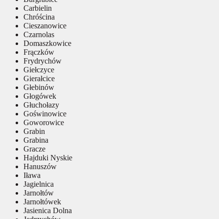
Carbielin
Chróścina
Cieszanowice
Czarnolas
Domaszkowice
Frączków
Frydrychów
Giełczyce
Gierałcice
Głebinów
Głogówek
Głuchołazy
Goświnowice
Goworowice
Grabin
Grabina
Gracze
Hajduki Nyskie
Hanuszów
Iława
Jagielnica
Jarnołtów
Jarnołtówek
Jasienica Dolna