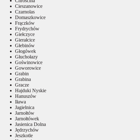
Chróścina
Cieszanowice
Czarnolas
Domaszkowice
Frączków
Frydrychów
Giełczyce
Gierałcice
Głebinów
Głogówek
Głuchołazy
Goświnowice
Goworowice
Grabin
Grabina
Gracze
Hajduki Nyskie
Hanuszów
Iława
Jagielnica
Jarnołtów
Jarnołtówek
Jasienica Dolna
Jędrzychów
Jeszkotle