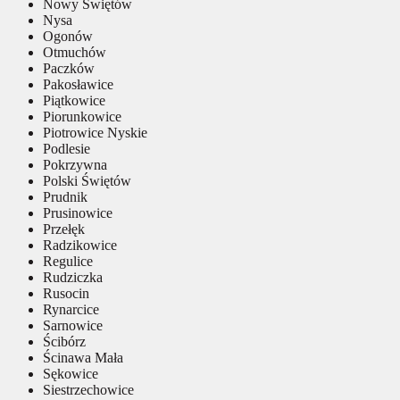
Nowy Świętów
Nysa
Ogonów
Otmuchów
Paczków
Pakosławice
Piątkowice
Piorunkowice
Piotrowice Nyskie
Podlesie
Pokrzywna
Polski Świętów
Prudnik
Prusinowice
Przełęk
Radzikowice
Regulice
Rudziczka
Rusocin
Rynarcice
Sarnowice
Ścibórz
Ścinawa Mała
Sękowice
Siestrzechowice