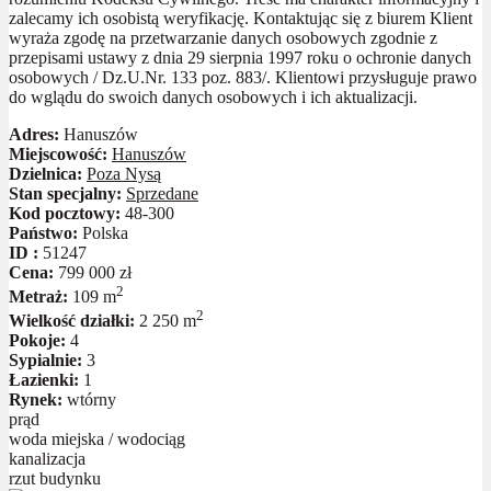
zalecamy ich osobistą weryfikację. Kontaktując się z biurem Klient
wyraża zgodę na przetwarzanie danych osobowych zgodnie z
przepisami ustawy z dnia 29 sierpnia 1997 roku o ochronie danych
osobowych / Dz.U.Nr. 133 poz. 883/. Klientowi przysługuje prawo
do wglądu do swoich danych osobowych i ich aktualizacji.
Adres:
Hanuszów
Miejscowość:
Hanuszów
Dzielnica:
Poza Nysą
Stan specjalny:
Sprzedane
Kod pocztowy:
48-300
Państwo:
Polska
ID :
51247
Cena:
799 000 zł
2
Metraż:
109 m
2
Wielkość działki:
2 250 m
Pokoje:
4
Sypialnie:
3
Łazienki:
1
Rynek:
wtórny
prąd
woda miejska / wodociąg
kanalizacja
rzut budynku