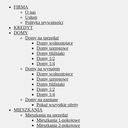
FIRMA
O nas
Usługi
Polityka prywatności
KREDYT
DOMY
Domy na sprzedaż
Domy wolnostojące
Domy szeregowe
Domy bliźniaki
Domy 1/2
Domy 1/4
Domy na wynajem
Domy wolnostojące
Domy szeregowe
Domy bliźniaki
Domy 1/2
Domy 1/4
Domy na zamianę
Pokaż wszystkie oferty
MIESZKANIA
Mieszkania na sprzedaż
Mieszkania 1-pokojowe
Mieszkania 2-pokojowe