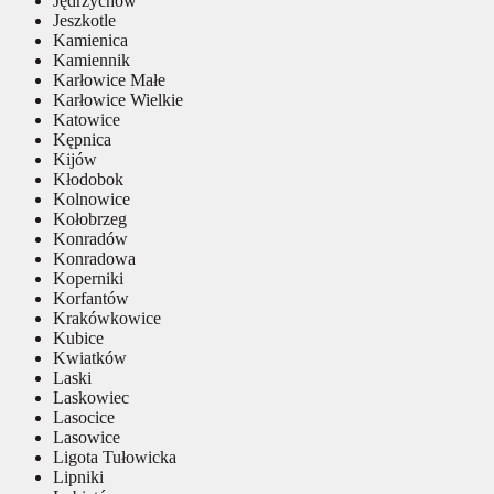
Jędrzychów
Jeszkotle
Kamienica
Kamiennik
Karłowice Małe
Karłowice Wielkie
Katowice
Kępnica
Kijów
Kłodobok
Kolnowice
Kołobrzeg
Konradów
Konradowa
Koperniki
Korfantów
Krakówkowice
Kubice
Kwiatków
Laski
Laskowiec
Lasocice
Lasowice
Ligota Tułowicka
Lipniki