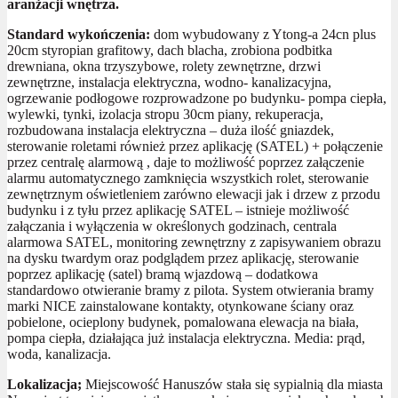
aranżacji wnętrza.
Standard wykończenia:
dom wybudowany z Ytong-a 24cn plus
20cm styropian grafitowy, dach blacha, zrobiona podbitka
drewniana, okna trzyszybowe, rolety zewnętrzne, drzwi
zewnętrzne, instalacja elektryczna, wodno- kanalizacyjna,
ogrzewanie podłogowe rozprowadzone po budynku- pompa ciepła,
wylewki, tynki, izolacja stropu 30cm piany, rekuperacja,
rozbudowana instalacja elektryczna – duża ilość gniazdek,
sterowanie roletami również przez aplikację (SATEL) + połączenie
przez centralę alarmową , daje to możliwość poprzez załączenie
alarmu automatycznego zamknięcia wszystkich rolet, sterowanie
zewnętrznym oświetleniem zarówno elewacji jak i drzew z przodu
budynku i z tyłu przez aplikację SATEL – istnieje możliwość
załączania i wyłączenia w określonych godzinach, centrala
alarmowa SATEL, monitoring zewnętrzny z zapisywaniem obrazu
na dysku twardym oraz podglądem przez aplikację, sterowanie
poprzez aplikację (satel) bramą wjazdową – dodatkowa
standardowo otwieranie bramy z pilota. System otwierania bramy
marki NICE zainstalowane kontakty, otynkowane ściany oraz
pobielone, ocieplony budynek, pomalowana elewacja na biała,
pompa ciepła, działająca już instalacja elektryczna. Media: prąd,
woda, kanalizacja.
Lokalizacja;
Miejscowość Hanuszów stała się sypialnią dla miasta