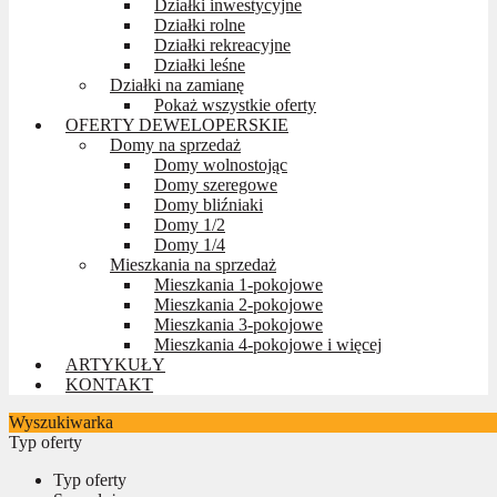
Działki inwestycyjne
Działki rolne
Działki rekreacyjne
Działki leśne
Działki na zamianę
Pokaż wszystkie oferty
OFERTY DEWELOPERSKIE
Domy na sprzedaż
Domy wolnostojąc
Domy szeregowe
Domy bliźniaki
Domy 1/2
Domy 1/4
Mieszkania na sprzedaż
Mieszkania 1-pokojowe
Mieszkania 2-pokojowe
Mieszkania 3-pokojowe
Mieszkania 4-pokojowe i więcej
ARTYKUŁY
KONTAKT
Wyszukiwarka
Typ oferty
Typ oferty