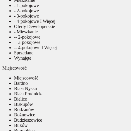
Mieszkanie
- 1-pokojowe
- 2-pokojowe
- 3-pokojowe
- 4-pokojowe I Więcej
Oferty Deweloperskie
- Mieszkanie
-- 2-pokojowe
-- 3-pokojowe
-- 4-pokojowe I Więcej
Sprzedane
Wynajęte
Miejscowość
Miejscowość
Bardno
Biała Nyska
Biała Prudnicka
Bielice
Biskupów
Bodzanów
Bożnowice
Budzieszowice
Buków
Burgrabice