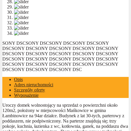
SONY DSC
SONY DSC
SONY DSC
SONY DSC
SONY
DSC
SONY DSC
SONY DSC
SONY DSC
SONY DSC
SONY
DSC
SONY DSC
SONY DSC
SONY DSC
SONY DSC
SONY
DSC
SONY DSC
SONY DSC
SONY DSC
SONY DSC
SONY
DSC
SONY DSC
SONY DSC
SONY DSC
SONY DSC
SONY
DSC
SONY DSC
SONY DSC
SONY DSC
Opis
Adres nieruchomości
Szczegóły oferty
Wyposażenie
Uroczy domek wolnostojący na sprzedaż o powierzchni około
120m2, położony w miejscowości Mańkowice w gmina
Łambinowice na 94ar działce. Budynek z lat 30-tych, parterowy z
poddaszem, nie podpiwniczony. Na parterze znajdują się; trzy
pokoje, kuchnia, łazienka z wc, kotłownia, ganek, na poddaszu dwa