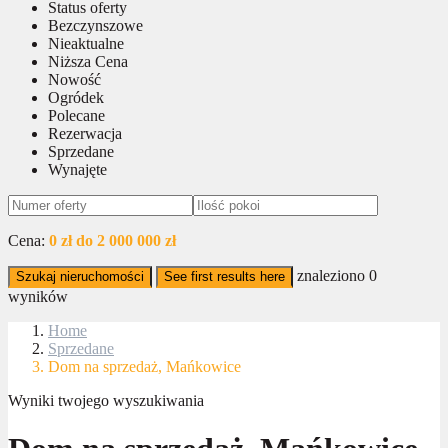
Status oferty
Bezczynszowe
Nieaktualne
Niższa Cena
Nowość
Ogródek
Polecane
Rezerwacja
Sprzedane
Wynajęte
Cena:
0 zł do 2 000 000 zł
znaleziono
0
Szukaj nieruchomości
See first results here
wyników
Home
Sprzedane
Dom na sprzedaż, Mańkowice
Wyniki twojego wyszukiwania