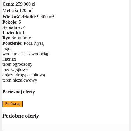
Cena:
259 000 zł
2
Metraż:
120 m
2
Wielkość działki:
9 400 m
Pokoje:
5
Sypialnie:
4
Łazienki:
1
Rynek:
wtórny
Położenie:
Poza Nysą
prąd
woda miejska / wodociąg
internet
teren ogrodzony
piec węglowy
dojazd drogą asfaltową
teren niezalewowy
Porównaj oferty
Porównaj
Podobne oferty