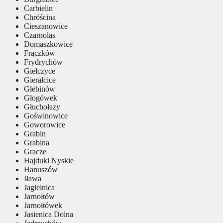
Carbielin
Chróścina
Cieszanowice
Czarnolas
Domaszkowice
Frączków
Frydrychów
Giełczyce
Gierałcice
Głebinów
Głogówek
Głuchołazy
Goświnowice
Goworowice
Grabin
Grabina
Gracze
Hajduki Nyskie
Hanuszów
Iława
Jagielnica
Jarnołtów
Jarnołtówek
Jasienica Dolna