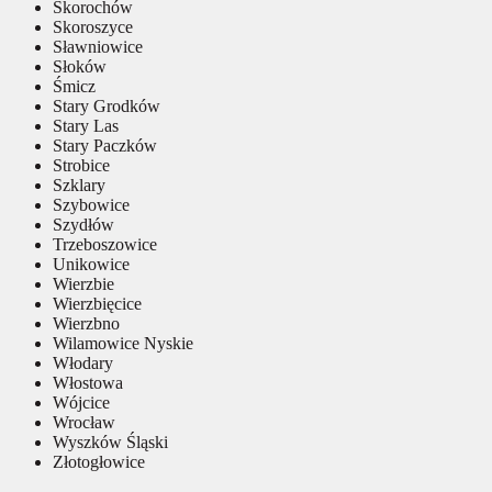
Skorochów
Skoroszyce
Sławniowice
Słoków
Śmicz
Stary Grodków
Stary Las
Stary Paczków
Strobice
Szklary
Szybowice
Szydłów
Trzeboszowice
Unikowice
Wierzbie
Wierzbięcice
Wierzbno
Wilamowice Nyskie
Włodary
Włostowa
Wójcice
Wrocław
Wyszków Śląski
Złotogłowice