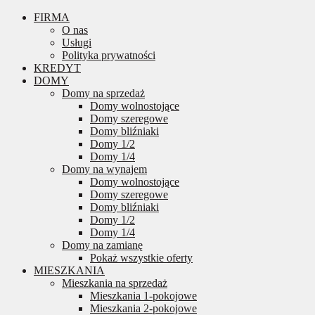
FIRMA
O nas
Usługi
Polityka prywatności
KREDYT
DOMY
Domy na sprzedaż
Domy wolnostojące
Domy szeregowe
Domy bliźniaki
Domy 1/2
Domy 1/4
Domy na wynajem
Domy wolnostojące
Domy szeregowe
Domy bliźniaki
Domy 1/2
Domy 1/4
Domy na zamianę
Pokaż wszystkie oferty
MIESZKANIA
Mieszkania na sprzedaż
Mieszkania 1-pokojowe
Mieszkania 2-pokojowe