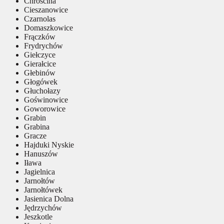
Chróścina
Cieszanowice
Czarnolas
Domaszkowice
Frączków
Frydrychów
Giełczyce
Gierałcice
Głebinów
Głogówek
Głuchołazy
Goświnowice
Goworowice
Grabin
Grabina
Gracze
Hajduki Nyskie
Hanuszów
Iława
Jagielnica
Jarnołtów
Jarnołtówek
Jasienica Dolna
Jędrzychów
Jeszkotle