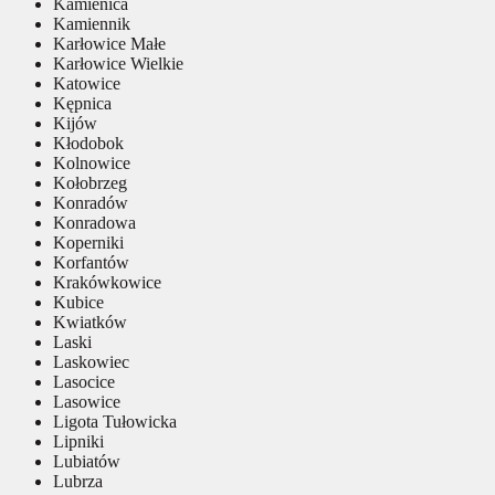
Kamienica
Kamiennik
Karłowice Małe
Karłowice Wielkie
Katowice
Kępnica
Kijów
Kłodobok
Kolnowice
Kołobrzeg
Konradów
Konradowa
Koperniki
Korfantów
Krakówkowice
Kubice
Kwiatków
Laski
Laskowiec
Lasocice
Lasowice
Ligota Tułowicka
Lipniki
Lubiatów
Lubrza