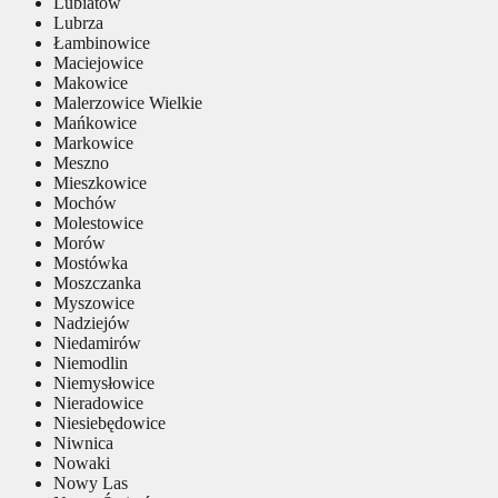
Lubiatów
Lubrza
Łambinowice
Maciejowice
Makowice
Malerzowice Wielkie
Mańkowice
Markowice
Meszno
Mieszkowice
Mochów
Molestowice
Morów
Mostówka
Moszczanka
Myszowice
Nadziejów
Niedamirów
Niemodlin
Niemysłowice
Nieradowice
Niesiebędowice
Niwnica
Nowaki
Nowy Las