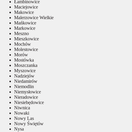
Łambinowice
Maciejowice
Makowice
Malerzowice Wielkie
Mańkowice
Markowice
Meszno
Mieszkowice
Mochów
Molestowice
Morów
Mostówka
Moszczanka
Myszowice
Nadziejów
Niedamirów
Niemodlin
Niemysłowice
Nieradowice
Niesiebędowice
Niwnica
Nowaki
Nowy Las
Nowy Świętów
Nysa