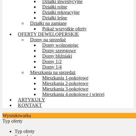
Działki inwestycyjne
Działki rolne
Działki rekreacyjne
Działki leśne
Działki na zamianę
Pokaż wszystkie oferty
OFERTY DEWELOPERSKIE
Domy na sprzedaż
Domy wolnostojąc
Domy szeregowe
Domy bliźniaki
Domy 1/2
Domy 1/4
Mieszkania na sprzedaż
Mieszkania 1-pokojowe
Mieszkania 2-pokojowe
Mieszkania 3-pokojowe
Mieszkania 4-pokojowe i więcej
ARTYKUŁY
KONTAKT
Wyszukiwarka
Typ oferty
Typ oferty