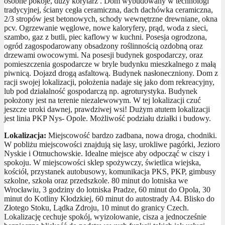
osobne pokoje, duży korytarz . Dom wybudowany w technologi
tradycyjnej, ściany cegła ceramiczna, dach dachówka ceramiczna,
2/3 stropów jest betonowych, schody wewnętrzne drewniane, okna
pcv. Ogrzewanie węglowe, nowe kaloryfery, prąd, woda z sieci,
szambo, gaz z butli, piec kaflowy w kuchni. Posesja ogrodzona,
ogród zagospodarowany obsadzony roślinnością ozdobną oraz
drzewami owocowymi. Na posesji budynek gospodarczy, oraz
pomieszczenia gospodarcze w bryle budynku mieszkalnego z małą
piwnicą. Dojazd drogą asfaltową. Budynek nasłoneczniony. Dom z
racji swojej lokalizacji, położenia nadaje się jako dom rekreacyjny,
lub pod działalność gospodarczą np. agroturystyka. Budynek
położony jest na terenie niezalewowym. W tej lokalizacji czuć
jeszcze uroki dawnej, prawdziwej wsi! Dużym atutem lokalizacji
jest linia PKP Nys- Opole. Możliwość podziału działki i budowy.
Lokalizacja:
Miejscowość bardzo zadbana, nowa droga, chodniki.
W pobliżu miejscowości znajdują się lasy, urokliwe pagórki, Jezioro
Nyskie i Otmuchowskie. Idealne miejsce aby odpocząć w ciszy i
spokoju. W miejscowości sklep spożywczy, świetlica wiejska,
kościół, przystanek autobusowy, komunikacja PKS, PKP, gimbusy
szkolne, szkoła oraz przedszkole. 80 minut do lotniska we
Wrocławiu, 3 godziny do lotniska Pradze, 60 minut do Opola, 30
minut do Kotliny Kłodzkiej, 60 minut do autostrady A4. Blisko do
Złotego Stoku, Lądka Zdroju, 10 minut do granicy Czech.
Lokalizację cechuje spokój, wyizolowanie, cisza a jednocześnie