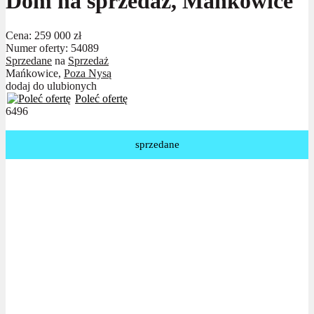
Dom na sprzedaż, Mańkowice
Cena:
259 000 zł
Numer oferty: 54089
Sprzedane
na
Sprzedaż
Mańkowice,
Poza Nysą
dodaj do ulubionych
Poleć ofertę
6496
sprzedane