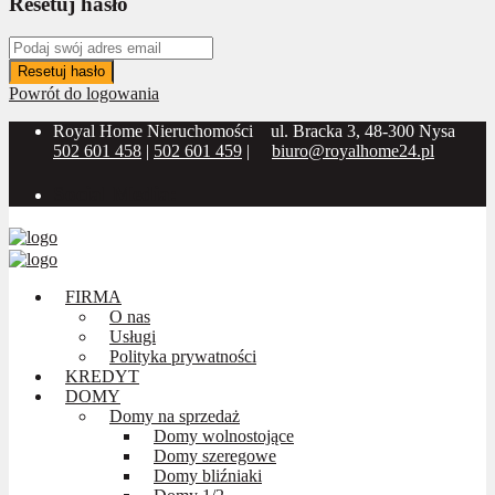
Resetuj hasło
Resetuj hasło
Powrót do logowania
Royal Home Nieruchomości
ul. Bracka 3, 48-300 Nysa
502 601 458
|
502 601 459
|
biuro@royalhome24.pl
Social Media:
FIRMA
O nas
Usługi
Polityka prywatności
KREDYT
DOMY
Domy na sprzedaż
Domy wolnostojące
Domy szeregowe
Domy bliźniaki