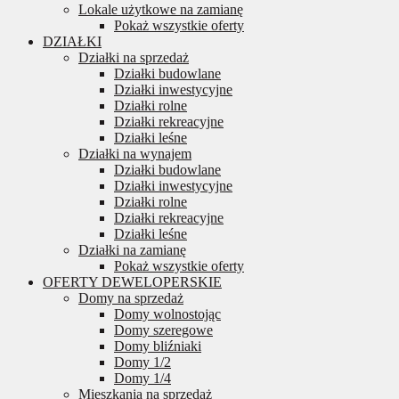
Lokale użytkowe na zamianę
Pokaż wszystkie oferty
DZIAŁKI
Działki na sprzedaż
Działki budowlane
Działki inwestycyjne
Działki rolne
Działki rekreacyjne
Działki leśne
Działki na wynajem
Działki budowlane
Działki inwestycyjne
Działki rolne
Działki rekreacyjne
Działki leśne
Działki na zamianę
Pokaż wszystkie oferty
OFERTY DEWELOPERSKIE
Domy na sprzedaż
Domy wolnostojąc
Domy szeregowe
Domy bliźniaki
Domy 1/2
Domy 1/4
Mieszkania na sprzedaż