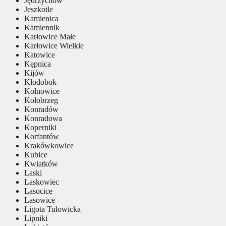
Jędrzychów
Jeszkotle
Kamienica
Kamiennik
Karłowice Małe
Karłowice Wielkie
Katowice
Kępnica
Kijów
Kłodobok
Kolnowice
Kołobrzeg
Konradów
Konradowa
Koperniki
Korfantów
Krakówkowice
Kubice
Kwiatków
Laski
Laskowiec
Lasocice
Lasowice
Ligota Tułowicka
Lipniki