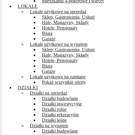
Mieszkania 4-pokojowe i więcej
LOKALE
Lokale użytkowe na sprzedaż
Sklep, Gastronomia, Usługi
Hale, Magazyny, Składy
Hotele, Pensjonaty
Biura
Garaże
Lokale użytkowe na wynajem
Sklep, Gastronomia, Usługi
Hale, Magazyny, Składy
Hotele, Pensjonaty
Biura
Garaże
Lokale użytkowe na zamianę
Pokaż wszystkie oferty
DZIAŁKI
Działki na sprzedaż
Działki budowlane
Działki inwestycyjne
Działki rolne
Działki rekreacyjne
Działki leśne
Działki na wynajem
Działki budowlane