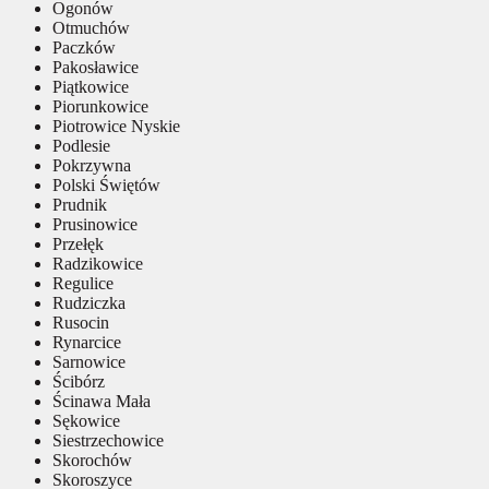
Ogonów
Otmuchów
Paczków
Pakosławice
Piątkowice
Piorunkowice
Piotrowice Nyskie
Podlesie
Pokrzywna
Polski Świętów
Prudnik
Prusinowice
Przełęk
Radzikowice
Regulice
Rudziczka
Rusocin
Rynarcice
Sarnowice
Ścibórz
Ścinawa Mała
Sękowice
Siestrzechowice
Skorochów
Skoroszyce