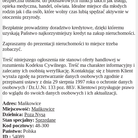
bezpieczna bliskość do podstawowych funkcji takich jak usługi,
opieka medyczna, handel, oświata. Idealne miejsce dla młodych
rodzin jak i dla osób, które wolny czas lubią spędzać aktywnie w
otoczeniu przyrody.
Bezpłatnie prowadzimy doradztwo kredytowe, dzięki któremu
uzyskają Państwo najkorzystniejszy kredyt na zakup nieruchomości.
Zapraszamy do prezentacji nieruchomości to miejsce trzeba
zobaczyć.
Treść niniejszego ogłoszenia nie stanowi oferty handlowej w
rozumieniu Kodeksu Cywilnego. Treść ma charakter informacyjny i
zalecamy ich osobistą weryfikację. Kontaktując się z biurem Klient
wyraża zgodę na przetwarzanie danych osobowych zgodnie z
przepisami ustawy z dnia 29 sierpnia 1997 roku o ochronie danych
osobowych / Dz.U.Nr. 133 poz. 883/. Klientowi przysługuje prawo
do wglądu do swoich danych osobowych i ich aktualizacji.
Adres:
Mańkowice
Miejscowość:
Mańkowice
Dzielnica:
Poza Nysą
Stan specjalny:
Sprzedane
Kod pocztowy:
48-300
Państwo:
Polska
ID :
54089