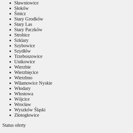
Sławniowice
Słoków
Śmicz
Stary Grodków
Stary Las
Stary Paczków
Strobice
Szklary
Szybowice
Szydłów
Trzeboszowice
Unikowice
Wierzbie
Wierzbięcice
Wierzbno
Wilamowice Nyskie
Włodary
Włostowa
Wójcice
Wrocław
Wyszków Śląski
Złotogłowice
Status oferty