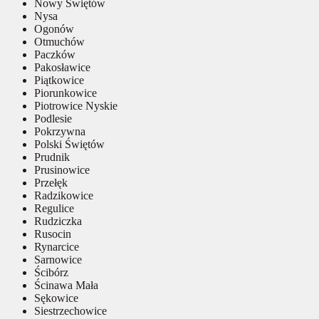
Nowy Świętów
Nysa
Ogonów
Otmuchów
Paczków
Pakosławice
Piątkowice
Piorunkowice
Piotrowice Nyskie
Podlesie
Pokrzywna
Polski Świętów
Prudnik
Prusinowice
Przełęk
Radzikowice
Regulice
Rudziczka
Rusocin
Rynarcice
Sarnowice
Ścibórz
Ścinawa Mała
Sękowice
Siestrzechowice