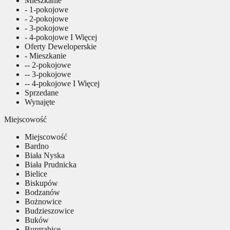
Mieszkanie
- 1-pokojowe
- 2-pokojowe
- 3-pokojowe
- 4-pokojowe I Więcej
Oferty Deweloperskie
- Mieszkanie
-- 2-pokojowe
-- 3-pokojowe
-- 4-pokojowe I Więcej
Sprzedane
Wynajęte
Miejscowość
Miejscowość
Bardno
Biała Nyska
Biała Prudnicka
Bielice
Biskupów
Bodzanów
Bożnowice
Budzieszowice
Buków
Burgrabice