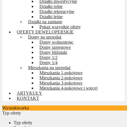
Działki inwestycyjne
Działki rolne
Działki rekreacyjne
Działki leśne
Działki na zamianę
Pokaż wszystkie oferty
OFERTY DEWELOPERSKIE
Domy na sprzedaż
Domy wolnostojąc
Domy szeregowe
Domy bliźniaki
Domy 1/2
Domy 1/4
Mieszkania na sprzedaż
Mieszkania 1-pokojowe
Mieszkania 2-pokojowe
Mieszkania 3-pokojowe
Mieszkania 4-pokojowe i więcej
ARTYKUŁY
KONTAKT
Wyszukiwarka
Typ oferty
Typ oferty