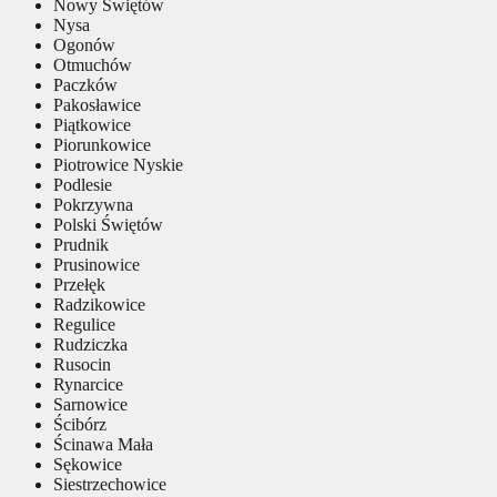
Nowy Świętów
Nysa
Ogonów
Otmuchów
Paczków
Pakosławice
Piątkowice
Piorunkowice
Piotrowice Nyskie
Podlesie
Pokrzywna
Polski Świętów
Prudnik
Prusinowice
Przełęk
Radzikowice
Regulice
Rudziczka
Rusocin
Rynarcice
Sarnowice
Ścibórz
Ścinawa Mała
Sękowice
Siestrzechowice