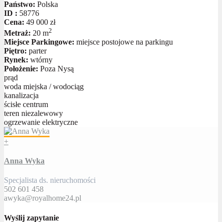
Państwo:
Polska
ID :
58776
Cena:
49 000 zł
2
Metraż:
20 m
Miejsce Parkingowe:
miejsce postojowe na parkingu
Piętro:
parter
Rynek:
wtórny
Położenie:
Poza Nysą
prąd
woda miejska / wodociąg
kanalizacja
ścisłe centrum
teren niezalewowy
ogrzewanie elektryczne
+
Anna Wyka
Specjalista ds. nieruchomości
502 601 458
awyka@royalhome24.pl
Wyślij zapytanie