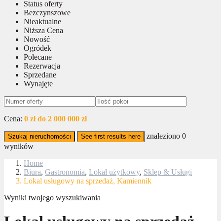
Status oferty
Bezczynszowe
Nieaktualne
Niższa Cena
Nowość
Ogródek
Polecane
Rezerwacja
Sprzedane
Wynajęte
Cena:
0 zł do 2 000 000 zł
znaleziono
0
Szukaj nieruchomości
See first results here
wyników
Home
Biura
,
Gastronomia
,
Lokal użytkowy
,
Sklep & Usługi
Lokal usługowy na sprzedaż, Kamiennik
Wyniki twojego wyszukiwania