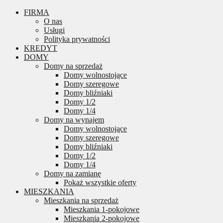
FIRMA
O nas
Usługi
Polityka prywatności
KREDYT
DOMY
Domy na sprzedaż
Domy wolnostojące
Domy szeregowe
Domy bliźniaki
Domy 1/2
Domy 1/4
Domy na wynajem
Domy wolnostojące
Domy szeregowe
Domy bliźniaki
Domy 1/2
Domy 1/4
Domy na zamianę
Pokaż wszystkie oferty
MIESZKANIA
Mieszkania na sprzedaż
Mieszkania 1-pokojowe
Mieszkania 2-pokojowe