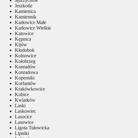
Jędrzychów
Jeszkotle
Kamienica
Kamiennik
Karłowice Małe
Karłowice Wielkie
Katowice
Kępnica
Kijów
Kłodobok
Kolnowice
Kołobrzeg
Konradów
Konradowa
Koperniki
Korfantów
Krakówkowice
Kubice
Kwiatków
Laski
Laskowiec
Lasocice
Lasowice
Ligota Tułowicka
Lipniki