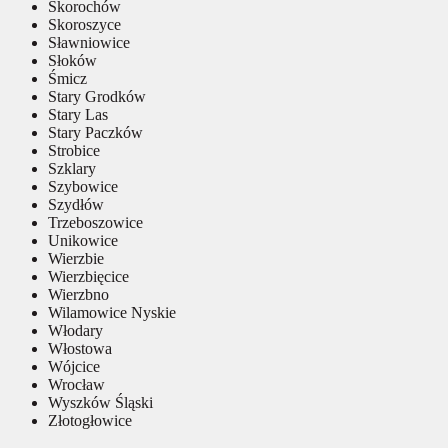
Skorochów
Skoroszyce
Sławniowice
Słoków
Śmicz
Stary Grodków
Stary Las
Stary Paczków
Strobice
Szklary
Szybowice
Szydłów
Trzeboszowice
Unikowice
Wierzbie
Wierzbięcice
Wierzbno
Wilamowice Nyskie
Włodary
Włostowa
Wójcice
Wrocław
Wyszków Śląski
Złotogłowice