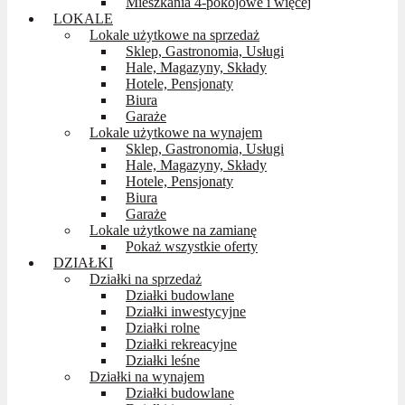
Mieszkania 4-pokojowe i więcej
LOKALE
Lokale użytkowe na sprzedaż
Sklep, Gastronomia, Usługi
Hale, Magazyny, Składy
Hotele, Pensjonaty
Biura
Garaże
Lokale użytkowe na wynajem
Sklep, Gastronomia, Usługi
Hale, Magazyny, Składy
Hotele, Pensjonaty
Biura
Garaże
Lokale użytkowe na zamianę
Pokaż wszystkie oferty
DZIAŁKI
Działki na sprzedaż
Działki budowlane
Działki inwestycyjne
Działki rolne
Działki rekreacyjne
Działki leśne
Działki na wynajem
Działki budowlane