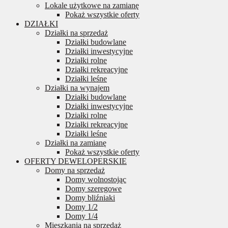
Lokale użytkowe na zamianę
Pokaż wszystkie oferty
DZIAŁKI
Działki na sprzedaż
Działki budowlane
Działki inwestycyjne
Działki rolne
Działki rekreacyjne
Działki leśne
Działki na wynajem
Działki budowlane
Działki inwestycyjne
Działki rolne
Działki rekreacyjne
Działki leśne
Działki na zamianę
Pokaż wszystkie oferty
OFERTY DEWELOPERSKIE
Domy na sprzedaż
Domy wolnostojąc
Domy szeregowe
Domy bliźniaki
Domy 1/2
Domy 1/4
Mieszkania na sprzedaż