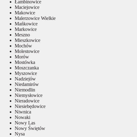
Łambinowice
Maciejowice
Makowice
Malerzowice Wielkie
Mańkowice
Markowice
Meszno
Mieszkowice
Mochów
Molestowice
Morów
Mostówka
Moszczanka
Myszowice
Nadziejów
Niedamirów
Niemodlin
Niemysłowice
Nieradowice
Niesiebędowice
Niwnica
Nowaki
Nowy Las
Nowy Świętów
Nysa