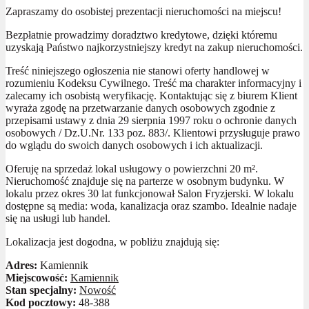
Zapraszamy do osobistej prezentacji nieruchomości na miejscu!
Bezpłatnie prowadzimy doradztwo kredytowe, dzięki któremu
uzyskają Państwo najkorzystniejszy kredyt na zakup nieruchomości.
Treść niniejszego ogłoszenia nie stanowi oferty handlowej w
rozumieniu Kodeksu Cywilnego. Treść ma charakter informacyjny i
zalecamy ich osobistą weryfikację. Kontaktując się z biurem Klient
wyraża zgodę na przetwarzanie danych osobowych zgodnie z
przepisami ustawy z dnia 29 sierpnia 1997 roku o ochronie danych
osobowych / Dz.U.Nr. 133 poz. 883/. Klientowi przysługuje prawo
do wglądu do swoich danych osobowych i ich aktualizacji.
Oferuję na sprzedaż lokal usługowy o powierzchni 20 m².
Nieruchomość znajduje się na parterze w osobnym budynku. W
lokalu przez okres 30 lat funkcjonował Salon Fryzjerski. W lokalu
dostępne są media: woda, kanalizacja oraz szambo. Idealnie nadaje
się na usługi lub handel.
Lokalizacja jest dogodna, w pobliżu znajdują się:
Adres:
Kamiennik
Miejscowość:
Kamiennik
Stan specjalny:
Nowość
Kod pocztowy:
48-388