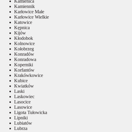
Kamienica
Kamiennik
Karłowice Małe
Karłowice Wielkie
Katowice
Kępnica
Kijów
Kłodobok
Kolnowice
Kołobrzeg
Konradów
Konradowa
Koperniki
Korfantów
Krakówkowice
Kubice
Kwiatków
Laski
Laskowiec
Lasocice
Lasowice
Ligota Tułowicka
Lipniki
Lubiatów
Lubrza