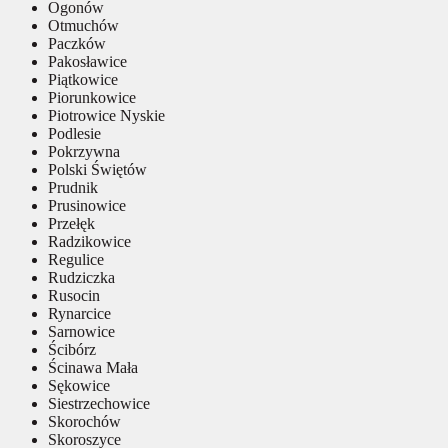
Ogonów
Otmuchów
Paczków
Pakosławice
Piątkowice
Piorunkowice
Piotrowice Nyskie
Podlesie
Pokrzywna
Polski Świętów
Prudnik
Prusinowice
Przełęk
Radzikowice
Regulice
Rudziczka
Rusocin
Rynarcice
Sarnowice
Ścibórz
Ścinawa Mała
Sękowice
Siestrzechowice
Skorochów
Skoroszyce