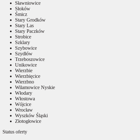
Sławniowice
Słoków
Śmicz
Stary Grodków
Stary Las
Stary Paczków
Strobice
Szklary
Szybowice
Szydłów
Trzeboszowice
Unikowice
Wierzbie
Wierzbięcice
Wierzbno
Wilamowice Nyskie
Włodary
Włostowa
Wójcice
Wrocław
Wyszków Śląski
Złotogłowice
Status oferty