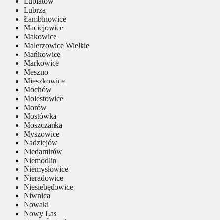
Lubiatów
Lubrza
Łambinowice
Maciejowice
Makowice
Malerzowice Wielkie
Mańkowice
Markowice
Meszno
Mieszkowice
Mochów
Molestowice
Morów
Mostówka
Moszczanka
Myszowice
Nadziejów
Niedamirów
Niemodlin
Niemysłowice
Nieradowice
Niesiebędowice
Niwnica
Nowaki
Nowy Las