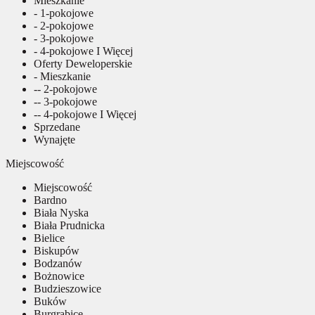
Mieszkanie
- 1-pokojowe
- 2-pokojowe
- 3-pokojowe
- 4-pokojowe I Więcej
Oferty Deweloperskie
- Mieszkanie
-- 2-pokojowe
-- 3-pokojowe
-- 4-pokojowe I Więcej
Sprzedane
Wynajęte
Miejscowość
Miejscowość
Bardno
Biała Nyska
Biała Prudnicka
Bielice
Biskupów
Bodzanów
Bożnowice
Budzieszowice
Buków
Burgrabice