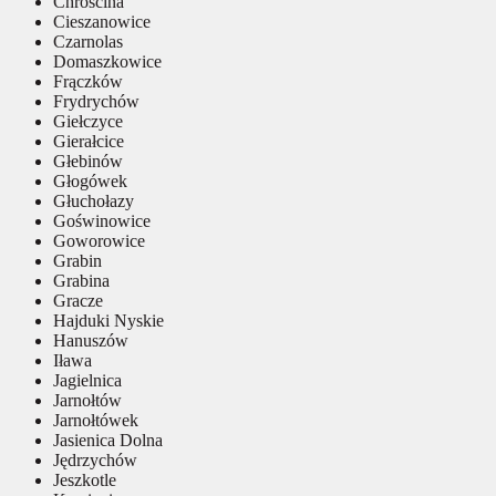
Chróścina
Cieszanowice
Czarnolas
Domaszkowice
Frączków
Frydrychów
Giełczyce
Gierałcice
Głebinów
Głogówek
Głuchołazy
Goświnowice
Goworowice
Grabin
Grabina
Gracze
Hajduki Nyskie
Hanuszów
Iława
Jagielnica
Jarnołtów
Jarnołtówek
Jasienica Dolna
Jędrzychów
Jeszkotle