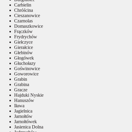
Carbielin
Chróścina
Cieszanowice
Czarnolas
Domaszkowice
Frączków
Frydrychów
Giełczyce
Gierałcice
Głebinów
Głogówek
Głuchołazy
Goświnowice
Goworowice
Grabin
Grabina
Gracze
Hajduki Nyskie
Hanuszów
Iława
Jagielnica
Jarnołtów
Jarnołtówek
Jasienica Dolna