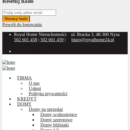
Resetuj hasło
Resetuj hasło
Powrót do logowania
Royal Home Nieruchomości
ul. Bracka 3, 48-300 Nysa
502 601 458
|
502 601 459
|
biuro@royalhome24.pl
Social Media:
FIRMA
O nas
Usługi
Polityka prywatności
KREDYT
DOMY
Domy na sprzedaż
Domy wolnostojące
Domy szeregowe
Domy bliźniaki