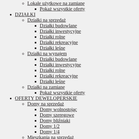
Lokale użytkowe na zamianę
Pokaż wszystkie oferty
DZIAŁKI
Działki na sprzedaż
Działki budowlane
Działki inwestycyjne
Działki rolne
Działki rekreacyjne
Działki leśne
Działki na wynajem
Działki budowlane
Działki inwestycyjne
Działki rolne
Działki rekreacyjne
Działki leśne
Działki na zamianę
Pokaż wszystkie oferty
OFERTY DEWELOPERSKIE
Domy na sprzedaż
Domy wolnostojąc
Domy szeregowe
Domy bliźniaki
Domy 1/2
Domy 1/4
Mieszkania na sprzedaż