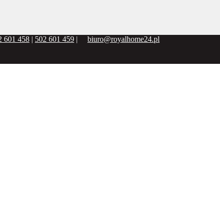
2 601 458
|
502 601 459
|
biuro@royalhome24.pl