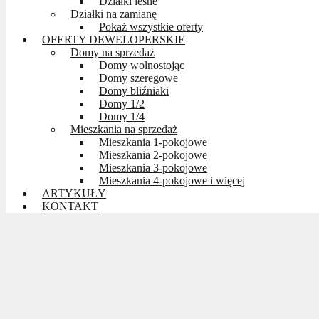
Działki leśne
Działki na zamianę
Pokaż wszystkie oferty
OFERTY DEWELOPERSKIE
Domy na sprzedaż
Domy wolnostojąc
Domy szeregowe
Domy bliźniaki
Domy 1/2
Domy 1/4
Mieszkania na sprzedaż
Mieszkania 1-pokojowe
Mieszkania 2-pokojowe
Mieszkania 3-pokojowe
Mieszkania 4-pokojowe i więcej
ARTYKUŁY
KONTAKT