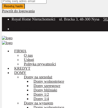
Resetuj hasło
Powrót do logowania
Royal Home Nieruchomości
ul. Bracka 3, 48-300 Nysa
50
Social Media:
FIRMA
O nas
Usługi
Polityka prywatności
KREDYT
DOMY
Domy na sprzedaż
Domy wolnostojące
Domy szeregowe
Domy bliźniaki
Domy 1/2
Domy 1/4
Domy na wynajem
Domy wolnostojące