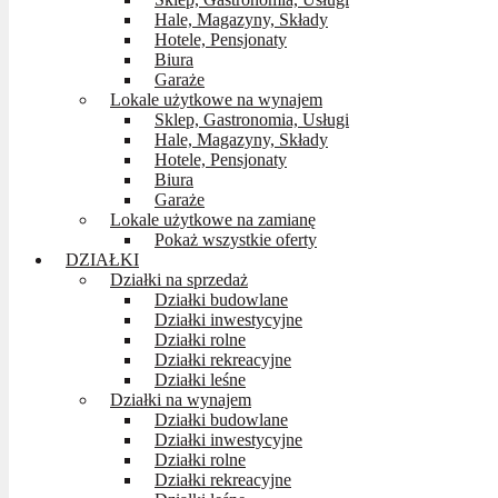
Hale, Magazyny, Składy
Hotele, Pensjonaty
Biura
Garaże
Lokale użytkowe na wynajem
Sklep, Gastronomia, Usługi
Hale, Magazyny, Składy
Hotele, Pensjonaty
Biura
Garaże
Lokale użytkowe na zamianę
Pokaż wszystkie oferty
DZIAŁKI
Działki na sprzedaż
Działki budowlane
Działki inwestycyjne
Działki rolne
Działki rekreacyjne
Działki leśne
Działki na wynajem
Działki budowlane
Działki inwestycyjne
Działki rolne
Działki rekreacyjne