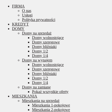
FIRMA
O nas
Usługi
Polityka prywatności
KREDYT
DOMY
Domy na sprzedaż
Domy wolnostojące
Domy szeregowe
Domy bliźniaki
Domy 1/2
Domy 1/4
Domy na wynajem
Domy wolnostojące
Domy szeregowe
Domy bliźniaki
Domy 1/2
Domy 1/4
Domy na zamianę
Pokaż wszystkie oferty
MIESZKANIA
Mieszkania na sprzedaż
Mieszkania 1-pokojowe
Mieszkania 2-pokojowe