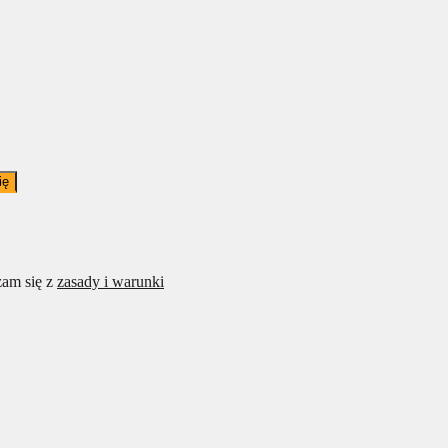
ię
am się z
zasady i warunki