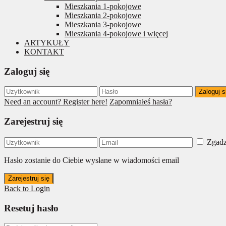
Mieszkania 1-pokojowe
Mieszkania 2-pokojowe
Mieszkania 3-pokojowe
Mieszkania 4-pokojowe i więcej
ARTYKUŁY
KONTAKT
Zaloguj się
Zaloguj s
Need an account? Register here!
Zapomniałeś hasła?
Zarejestruj się
Zgadz
Hasło zostanie do Ciebie wysłane w wiadomości email
Zarejestruj się
Back to Login
Resetuj hasło