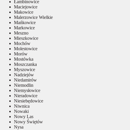
Łambinowice
Maciejowice
Makowice
Malerzowice Wielkie
Mańkowice
Markowice
Meszno
Mieszkowice
Mochów
Molestowice
Morów
Mostówka
Moszczanka
Myszowice
Nadziejów
Niedamirów
Niemodlin
Niemysłowice
Nieradowice
Niesiebędowice
Niwnica
Nowaki
Nowy Las
Nowy Świętów
Nysa