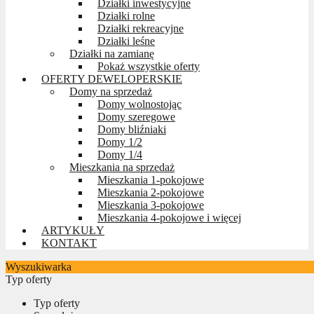
Działki inwestycyjne
Działki rolne
Działki rekreacyjne
Działki leśne
Działki na zamianę
Pokaż wszystkie oferty
OFERTY DEWELOPERSKIE
Domy na sprzedaż
Domy wolnostojąc
Domy szeregowe
Domy bliźniaki
Domy 1/2
Domy 1/4
Mieszkania na sprzedaż
Mieszkania 1-pokojowe
Mieszkania 2-pokojowe
Mieszkania 3-pokojowe
Mieszkania 4-pokojowe i więcej
ARTYKUŁY
KONTAKT
Wyszukiwarka
Typ oferty
Typ oferty