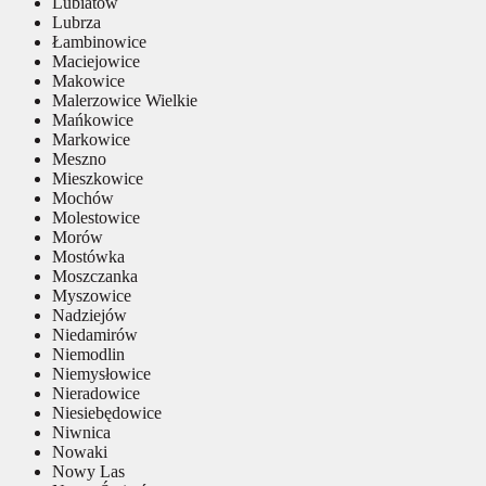
Lubiatów
Lubrza
Łambinowice
Maciejowice
Makowice
Malerzowice Wielkie
Mańkowice
Markowice
Meszno
Mieszkowice
Mochów
Molestowice
Morów
Mostówka
Moszczanka
Myszowice
Nadziejów
Niedamirów
Niemodlin
Niemysłowice
Nieradowice
Niesiebędowice
Niwnica
Nowaki
Nowy Las