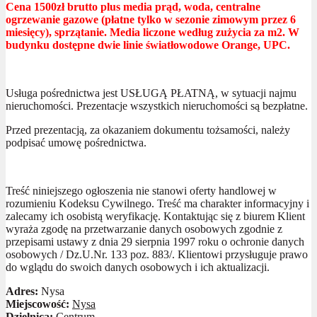
Cena 1500zł brutto plus media prąd, woda, centralne
ogrzewanie gazowe (płatne tylko w sezonie zimowym przez 6
miesięcy), sprzątanie. Media liczone według zużycia za m2. W
budynku dostępne dwie linie światłowodowe Orange, UPC.
Usługa pośrednictwa jest USŁUGĄ PŁATNĄ, w sytuacji najmu
nieruchomości. Prezentacje wszystkich nieruchomości są bezpłatne.
Przed prezentacją, za okazaniem dokumentu tożsamości, należy
podpisać umowę pośrednictwa.
Treść niniejszego ogłoszenia nie stanowi oferty handlowej w
rozumieniu Kodeksu Cywilnego. Treść ma charakter informacyjny i
zalecamy ich osobistą weryfikację. Kontaktując się z biurem Klient
wyraża zgodę na przetwarzanie danych osobowych zgodnie z
przepisami ustawy z dnia 29 sierpnia 1997 roku o ochronie danych
osobowych / Dz.U.Nr. 133 poz. 883/. Klientowi przysługuje prawo
do wglądu do swoich danych osobowych i ich aktualizacji.
Adres:
Nysa
Miejscowość:
Nysa
Dzielnica:
Centrum