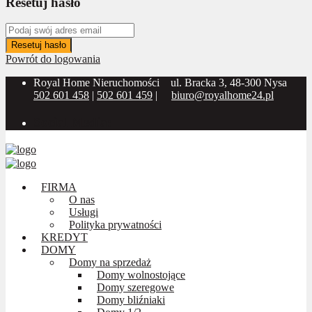
Resetuj hasło
Resetuj hasło
Powrót do logowania
Royal Home Nieruchomości
ul. Bracka 3, 48-300 Nysa
502 601 458
|
502 601 459
|
biuro@royalhome24.pl
Social Media:
FIRMA
O nas
Usługi
Polityka prywatności
KREDYT
DOMY
Domy na sprzedaż
Domy wolnostojące
Domy szeregowe
Domy bliźniaki