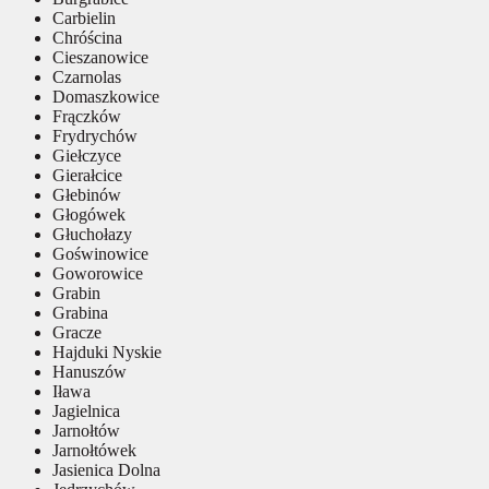
Carbielin
Chróścina
Cieszanowice
Czarnolas
Domaszkowice
Frączków
Frydrychów
Giełczyce
Gierałcice
Głebinów
Głogówek
Głuchołazy
Goświnowice
Goworowice
Grabin
Grabina
Gracze
Hajduki Nyskie
Hanuszów
Iława
Jagielnica
Jarnołtów
Jarnołtówek
Jasienica Dolna