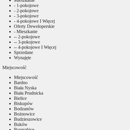
Mieszkanie
- 1-pokojowe
- 2-pokojowe
- 3-pokojowe
- 4-pokojowe I Więcej
Oferty Deweloperskie
- Mieszkanie
-- 2-pokojowe
-- 3-pokojowe
-- 4-pokojowe I Więcej
Sprzedane
Wynajęte
Miejscowość
Miejscowość
Bardno
Biała Nyska
Biała Prudnicka
Bielice
Biskupów
Bodzanów
Bożnowice
Budzieszowice
Buków
Burgrabice