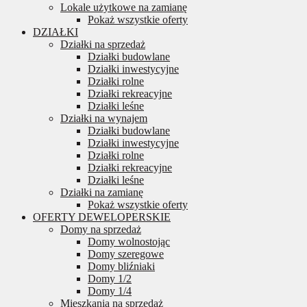
Lokale użytkowe na zamianę
Pokaż wszystkie oferty
DZIAŁKI
Działki na sprzedaż
Działki budowlane
Działki inwestycyjne
Działki rolne
Działki rekreacyjne
Działki leśne
Działki na wynajem
Działki budowlane
Działki inwestycyjne
Działki rolne
Działki rekreacyjne
Działki leśne
Działki na zamianę
Pokaż wszystkie oferty
OFERTY DEWELOPERSKIE
Domy na sprzedaż
Domy wolnostojąc
Domy szeregowe
Domy bliźniaki
Domy 1/2
Domy 1/4
Mieszkania na sprzedaż