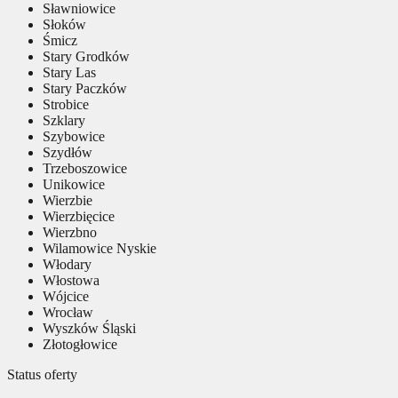
Sławniowice
Słoków
Śmicz
Stary Grodków
Stary Las
Stary Paczków
Strobice
Szklary
Szybowice
Szydłów
Trzeboszowice
Unikowice
Wierzbie
Wierzbięcice
Wierzbno
Wilamowice Nyskie
Włodary
Włostowa
Wójcice
Wrocław
Wyszków Śląski
Złotogłowice
Status oferty