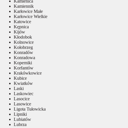
Kamienica
Kamiennik
Karłowice Małe
Karłowice Wielkie
Katowice
Kępnica
Kijów
Kłodobok
Kolnowice
Kołobrzeg
Konradów
Konradowa
Koperniki
Korfantów
Krakówkowice
Kubice
Kwiatków
Laski
Laskowiec
Lasocice
Lasowice
Ligota Tułowicka
Lipniki
Lubiatów
Lubrza