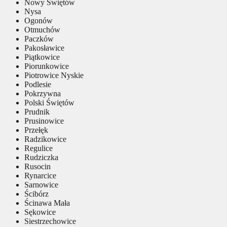
Nowy Świętów
Nysa
Ogonów
Otmuchów
Paczków
Pakosławice
Piątkowice
Piorunkowice
Piotrowice Nyskie
Podlesie
Pokrzywna
Polski Świętów
Prudnik
Prusinowice
Przełęk
Radzikowice
Regulice
Rudziczka
Rusocin
Rynarcice
Sarnowice
Ścibórz
Ścinawa Mała
Sękowice
Siestrzechowice