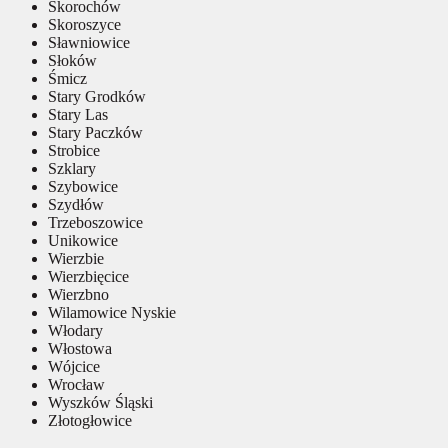
Skorochów
Skoroszyce
Sławniowice
Słoków
Śmicz
Stary Grodków
Stary Las
Stary Paczków
Strobice
Szklary
Szybowice
Szydłów
Trzeboszowice
Unikowice
Wierzbie
Wierzbięcice
Wierzbno
Wilamowice Nyskie
Włodary
Włostowa
Wójcice
Wrocław
Wyszków Śląski
Złotogłowice