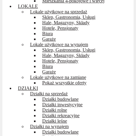
Mieszkania 4-pokojowe i więcej
LOKALE
Lokale użytkowe na sprzedaż
Sklep, Gastronomia, Usługi
Hale, Magazyny, Składy
Hotele, Pensjonaty
Biura
Garaże
Lokale użytkowe na wynajem
Sklep, Gastronomia, Usługi
Hale, Magazyny, Składy
Hotele, Pensjonaty
Biura
Garaże
Lokale użytkowe na zamianę
Pokaż wszystkie oferty
DZIAŁKI
Działki na sprzedaż
Działki budowlane
Działki inwestycyjne
Działki rolne
Działki rekreacyjne
Działki leśne
Działki na wynajem
Działki budowlane