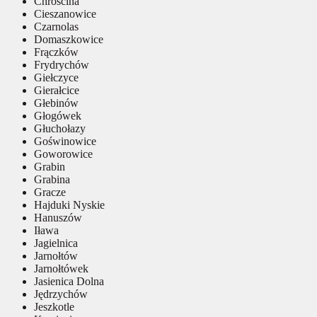
Chróścina
Cieszanowice
Czarnolas
Domaszkowice
Frączków
Frydrychów
Giełczyce
Gierałcice
Głebinów
Głogówek
Głuchołazy
Goświnowice
Goworowice
Grabin
Grabina
Gracze
Hajduki Nyskie
Hanuszów
Iława
Jagielnica
Jarnołtów
Jarnołtówek
Jasienica Dolna
Jędrzychów
Jeszkotle