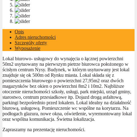
Opis
Adres nieruchomości
Szczegóły oferty
Wyposażenie
Lokal biurowo- usługowy do wynajęcia o łącznej powierzchni
50m2 usytuowany na pierwszym pietrze biurowca położonego w
ścisłym centrum Nysy. Budynek, w którym usytuowany jest lokal
znajduje się ok 500m od Rynku miasta. Lokal składa się z
pomieszczenia biurowego o powierzchni 27,95m2 oraz dwóch
magazynków bez okien o powierzchni 8m2 i 10m2. Najbliższe
otoczenie nieruchomości szkoły, usługi, park miejski, urząd gminy,
starostwo, centrum przesiadkowe itp. Dojazd drogą asfaltową,
parkingi bezpośrednio przed lokalem. Lokal idealny na działalność
biurową, usługową. Pomieszczenie wc wspólne na korytarzu. Na
podłogach glazura, nowe okna, oświetlenie, wyremontowany lokal
oraz wspólna komunikacja. Świetna lokalizacja.
Zapraszamy na prezentację nieruchomości.