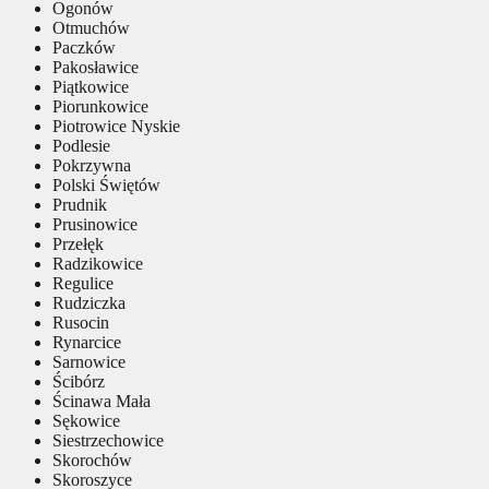
Ogonów
Otmuchów
Paczków
Pakosławice
Piątkowice
Piorunkowice
Piotrowice Nyskie
Podlesie
Pokrzywna
Polski Świętów
Prudnik
Prusinowice
Przełęk
Radzikowice
Regulice
Rudziczka
Rusocin
Rynarcice
Sarnowice
Ścibórz
Ścinawa Mała
Sękowice
Siestrzechowice
Skorochów
Skoroszyce