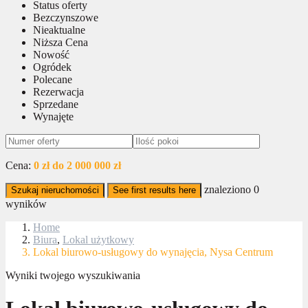
Status oferty
Bezczynszowe
Nieaktualne
Niższa Cena
Nowość
Ogródek
Polecane
Rezerwacja
Sprzedane
Wynajęte
Cena:
0 zł do 2 000 000 zł
znaleziono
0
Szukaj nieruchomości
See first results here
wyników
Home
Biura
,
Lokal użytkowy
Lokal biurowo-usługowy do wynajęcia, Nysa Centrum
Wyniki twojego wyszukiwania