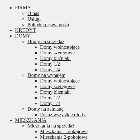
FIRMA
O nas
Usługi
Polityka prywatności
KREDYT
DOMY
Domy na sprzedaż
Domy wolnostojące
Domy szeregowe
Domy bliźniaki
Domy 1/2
Domy 1/4
Domy na wynajem
Domy wolnostojące
Domy szeregowe
Domy bliźniaki
Domy 1/2
Domy 1/4
Domy na zamianę
Pokaż wszystkie oferty
MIESZKANIA
Mieszkania na sprzedaż
Mieszkania 1-pokojowe
Mieszkania 2-pokojowe