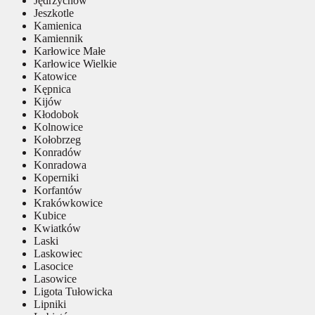
Jędrzychów
Jeszkotle
Kamienica
Kamiennik
Karłowice Małe
Karłowice Wielkie
Katowice
Kępnica
Kijów
Kłodobok
Kolnowice
Kołobrzeg
Konradów
Konradowa
Koperniki
Korfantów
Krakówkowice
Kubice
Kwiatków
Laski
Laskowiec
Lasocice
Lasowice
Ligota Tułowicka
Lipniki