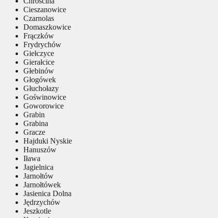
Chróścina
Cieszanowice
Czarnolas
Domaszkowice
Frączków
Frydrychów
Giełczyce
Gierałcice
Głebinów
Głogówek
Głuchołazy
Goświnowice
Goworowice
Grabin
Grabina
Gracze
Hajduki Nyskie
Hanuszów
Iława
Jagielnica
Jarnołtów
Jarnołtówek
Jasienica Dolna
Jędrzychów
Jeszkotle