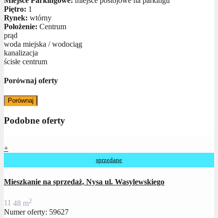
Miejsce Parkingowe:
miejsce postojowe na parkingu
Piętro:
1
Rynek:
wtórny
Położenie:
Centrum
prąd
woda miejska / wodociąg
kanalizacja
ścisłe centrum
Porównaj oferty
Porównaj
Podobne oferty
+
sprzedane
Mieszkanie na sprzedaż, Nysa ul. Wasylewskiego
2
1
1
48 m
Numer oferty: 59627