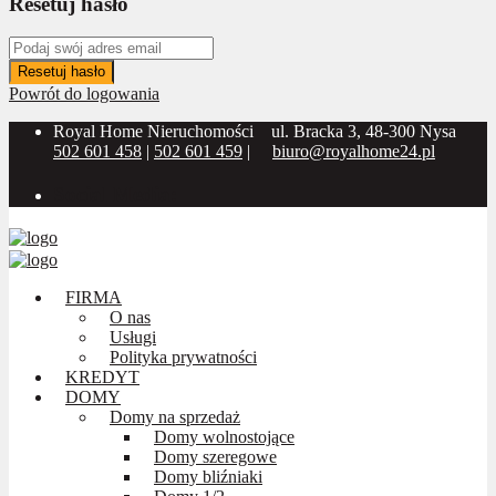
Resetuj hasło
Resetuj hasło
Powrót do logowania
Royal Home Nieruchomości
ul. Bracka 3, 48-300 Nysa
502 601 458
|
502 601 459
|
biuro@royalhome24.pl
Social Media:
FIRMA
O nas
Usługi
Polityka prywatności
KREDYT
DOMY
Domy na sprzedaż
Domy wolnostojące
Domy szeregowe
Domy bliźniaki