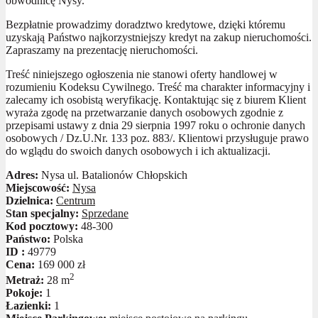
obwodnicę Nysy.
Bezpłatnie prowadzimy doradztwo kredytowe, dzięki któremu
uzyskają Państwo najkorzystniejszy kredyt na zakup nieruchomości.
Zapraszamy na prezentację nieruchomości.
Treść niniejszego ogłoszenia nie stanowi oferty handlowej w
rozumieniu Kodeksu Cywilnego. Treść ma charakter informacyjny i
zalecamy ich osobistą weryfikację. Kontaktując się z biurem Klient
wyraża zgodę na przetwarzanie danych osobowych zgodnie z
przepisami ustawy z dnia 29 sierpnia 1997 roku o ochronie danych
osobowych / Dz.U.Nr. 133 poz. 883/. Klientowi przysługuje prawo
do wglądu do swoich danych osobowych i ich aktualizacji.
Adres:
Nysa ul. Batalionów Chłopskich
Miejscowość:
Nysa
Dzielnica:
Centrum
Stan specjalny:
Sprzedane
Kod pocztowy:
48-300
Państwo:
Polska
ID :
49779
Cena:
169 000 zł
2
Metraż:
28 m
Pokoje:
1
Łazienki:
1