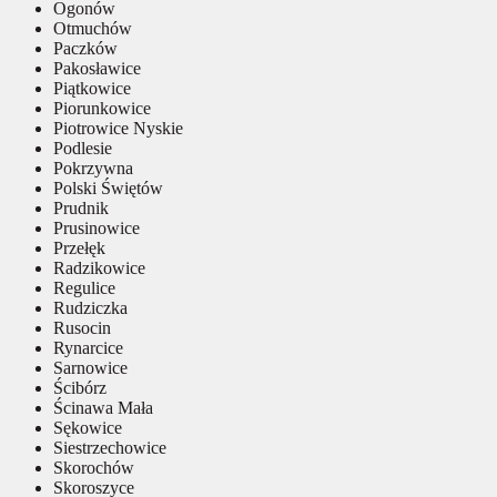
Ogonów
Otmuchów
Paczków
Pakosławice
Piątkowice
Piorunkowice
Piotrowice Nyskie
Podlesie
Pokrzywna
Polski Świętów
Prudnik
Prusinowice
Przełęk
Radzikowice
Regulice
Rudziczka
Rusocin
Rynarcice
Sarnowice
Ścibórz
Ścinawa Mała
Sękowice
Siestrzechowice
Skorochów
Skoroszyce