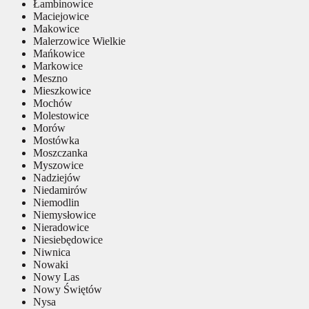
Łambinowice
Maciejowice
Makowice
Malerzowice Wielkie
Mańkowice
Markowice
Meszno
Mieszkowice
Mochów
Molestowice
Morów
Mostówka
Moszczanka
Myszowice
Nadziejów
Niedamirów
Niemodlin
Niemysłowice
Nieradowice
Niesiebędowice
Niwnica
Nowaki
Nowy Las
Nowy Świętów
Nysa