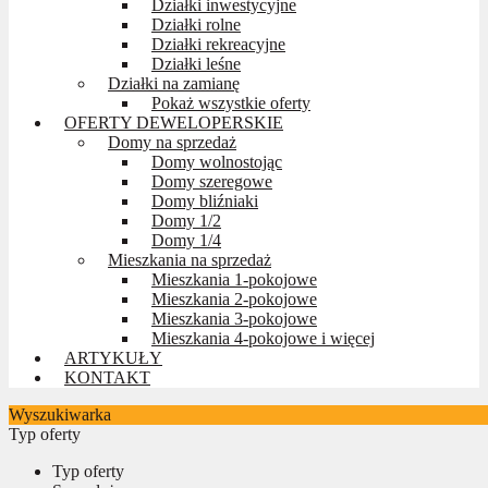
Działki inwestycyjne
Działki rolne
Działki rekreacyjne
Działki leśne
Działki na zamianę
Pokaż wszystkie oferty
OFERTY DEWELOPERSKIE
Domy na sprzedaż
Domy wolnostojąc
Domy szeregowe
Domy bliźniaki
Domy 1/2
Domy 1/4
Mieszkania na sprzedaż
Mieszkania 1-pokojowe
Mieszkania 2-pokojowe
Mieszkania 3-pokojowe
Mieszkania 4-pokojowe i więcej
ARTYKUŁY
KONTAKT
Wyszukiwarka
Typ oferty
Typ oferty