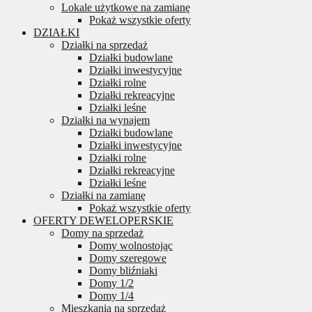
Lokale użytkowe na zamianę
Pokaż wszystkie oferty
DZIAŁKI
Działki na sprzedaż
Działki budowlane
Działki inwestycyjne
Działki rolne
Działki rekreacyjne
Działki leśne
Działki na wynajem
Działki budowlane
Działki inwestycyjne
Działki rolne
Działki rekreacyjne
Działki leśne
Działki na zamianę
Pokaż wszystkie oferty
OFERTY DEWELOPERSKIE
Domy na sprzedaż
Domy wolnostojąc
Domy szeregowe
Domy bliźniaki
Domy 1/2
Domy 1/4
Mieszkania na sprzedaż