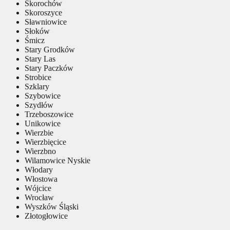
Skorochów
Skoroszyce
Sławniowice
Słoków
Śmicz
Stary Grodków
Stary Las
Stary Paczków
Strobice
Szklary
Szybowice
Szydłów
Trzeboszowice
Unikowice
Wierzbie
Wierzbięcice
Wierzbno
Wilamowice Nyskie
Włodary
Włostowa
Wójcice
Wrocław
Wyszków Śląski
Złotogłowice