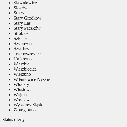
Sławniowice
Słoków
Śmicz
Stary Grodków
Stary Las
Stary Paczków
Strobice
Szklary
Szybowice
Szydłów
Trzeboszowice
Unikowice
Wierzbie
Wierzbięcice
Wierzbno
Wilamowice Nyskie
Włodary
Włostowa
Wójcice
Wrocław
Wyszków Śląski
Złotogłowice
Status oferty