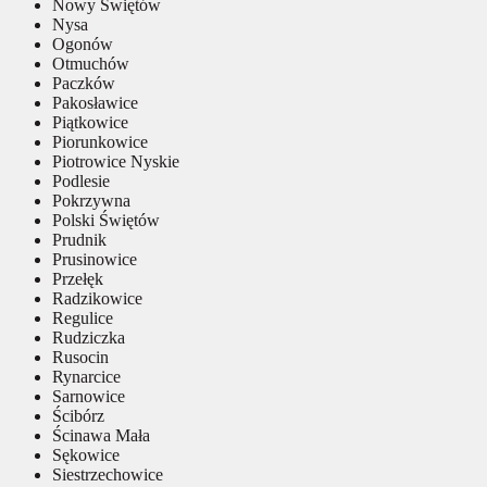
Nowy Świętów
Nysa
Ogonów
Otmuchów
Paczków
Pakosławice
Piątkowice
Piorunkowice
Piotrowice Nyskie
Podlesie
Pokrzywna
Polski Świętów
Prudnik
Prusinowice
Przełęk
Radzikowice
Regulice
Rudziczka
Rusocin
Rynarcice
Sarnowice
Ścibórz
Ścinawa Mała
Sękowice
Siestrzechowice