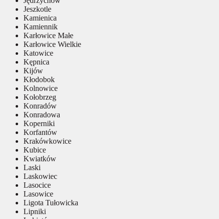
Jędrzychów
Jeszkotle
Kamienica
Kamiennik
Karłowice Małe
Karłowice Wielkie
Katowice
Kępnica
Kijów
Kłodobok
Kolnowice
Kołobrzeg
Konradów
Konradowa
Koperniki
Korfantów
Krakówkowice
Kubice
Kwiatków
Laski
Laskowiec
Lasocice
Lasowice
Ligota Tułowicka
Lipniki