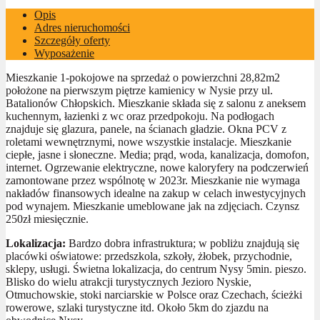
Opis
Adres nieruchomości
Szczegóły oferty
Wyposażenie
Mieszkanie 1-pokojowe na sprzedaż o powierzchni 28,82m2
położone na pierwszym piętrze kamienicy w Nysie przy ul.
Batalionów Chłopskich. Mieszkanie składa się z salonu z aneksem
kuchennym, łazienki z wc oraz przedpokoju. Na podłogach
znajduje się glazura, panele, na ścianach gładzie. Okna PCV z
roletami wewnętrznymi, nowe wszystkie instalacje. Mieszkanie
ciepłe, jasne i słoneczne. Media; prąd, woda, kanalizacja, domofon,
internet. Ogrzewanie elektryczne, nowe kaloryfery na podczerwień
zamontowane przez wspólnotę w 2023r. Mieszkanie nie wymaga
nakładów finansowych idealne na zakup w celach inwestycyjnych
pod wynajem. Mieszkanie umeblowane jak na zdjęciach. Czynsz
250zł miesięcznie.
Lokalizacja:
Bardzo dobra infrastruktura; w pobliżu znajdują się
placówki oświatowe: przedszkola, szkoły, żłobek, przychodnie,
sklepy, usługi. Świetna lokalizacja, do centrum Nysy 5min. pieszo.
Blisko do wielu atrakcji turystycznych Jezioro Nyskie,
Otmuchowskie, stoki narciarskie w Polsce oraz Czechach, ścieżki
rowerowe, szlaki turystyczne itd. Około 5km do zjazdu na