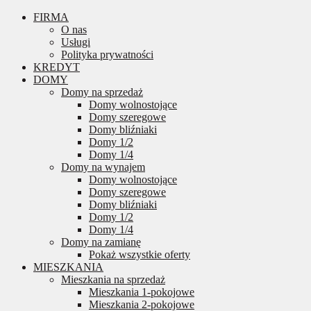
FIRMA
O nas
Usługi
Polityka prywatności
KREDYT
DOMY
Domy na sprzedaż
Domy wolnostojące
Domy szeregowe
Domy bliźniaki
Domy 1/2
Domy 1/4
Domy na wynajem
Domy wolnostojące
Domy szeregowe
Domy bliźniaki
Domy 1/2
Domy 1/4
Domy na zamianę
Pokaż wszystkie oferty
MIESZKANIA
Mieszkania na sprzedaż
Mieszkania 1-pokojowe
Mieszkania 2-pokojowe