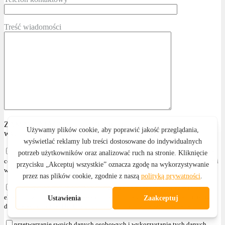
Treść wiadomości
ZAMAWIAJĄCY, będąc poinformowanym o możliwości
wycofania zgody w każdym czasie, wyraża zgodę na:
przetwarzanie swoich danych osobowych i wykorzystanie tych danych do
celów marketingowych PRZEDSIĘBIORCY, zgodnie z przepisami wskazanymi
w § 4 ust. 2
otrzymywanie informacji handlowych za pomocą środków komunikacji
elektronicznej, zgodnie z ustawą z dnia 18 lipca 2002r. o świadczeniu usług
drogą elektroniczną (Dz. U. z 2020r. poz. 344 z późniejszymi zmianami )
przetwarzanie swoich danych osobowych i wykorzystanie tych danych,