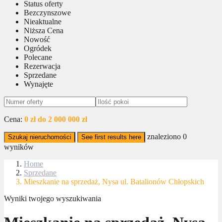
Status oferty
Bezczynszowe
Nieaktualne
Niższa Cena
Nowość
Ogródek
Polecane
Rezerwacja
Sprzedane
Wynajęte
Cena:
0 zł do 2 000 000 zł
znaleziono
0
Szukaj nieruchomości
See first results here
wyników
Home
Sprzedane
Mieszkanie na sprzedaż, Nysa ul. Batalionów Chłopskich
Wyniki twojego wyszukiwania