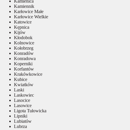
Kamienica
Kamiennik
Karłowice Małe
Karłowice Wielkie
Katowice
Kępnica
Kijów
Kłodobok
Kolnowice
Kołobrzeg
Konradów
Konradowa
Koperniki
Korfantów
Krakówkowice
Kubice
Kwiatków
Laski
Laskowiec
Lasocice
Lasowice
Ligota Tułowicka
Lipniki
Lubiatów
Lubrza