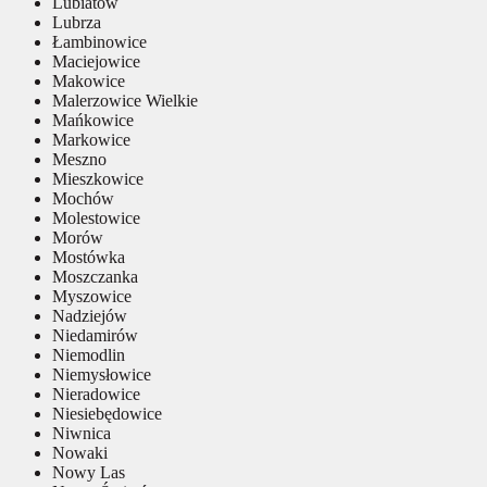
Lubiatów
Lubrza
Łambinowice
Maciejowice
Makowice
Malerzowice Wielkie
Mańkowice
Markowice
Meszno
Mieszkowice
Mochów
Molestowice
Morów
Mostówka
Moszczanka
Myszowice
Nadziejów
Niedamirów
Niemodlin
Niemysłowice
Nieradowice
Niesiebędowice
Niwnica
Nowaki
Nowy Las