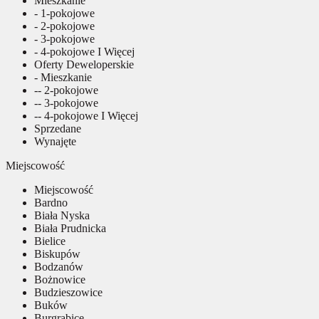
Mieszkanie
- 1-pokojowe
- 2-pokojowe
- 3-pokojowe
- 4-pokojowe I Więcej
Oferty Deweloperskie
- Mieszkanie
-- 2-pokojowe
-- 3-pokojowe
-- 4-pokojowe I Więcej
Sprzedane
Wynajęte
Miejscowość
Miejscowość
Bardno
Biała Nyska
Biała Prudnicka
Bielice
Biskupów
Bodzanów
Bożnowice
Budzieszowice
Buków
Burgrabice