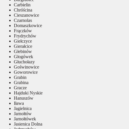
Carbielin
Chróścina
Cieszanowice
Czarnolas
Domaszkowice
Frączków
Frydrychów
Giełczyce
Gierałcice
Głebinów
Głogówek
Głuchołazy
Goświnowice
Goworowice
Grabin
Grabina
Gracze
Hajduki Nyskie
Hanuszów
Iława
Jagielnica
Jarnołtów
Jarnołtówek
Jasienica Dolna