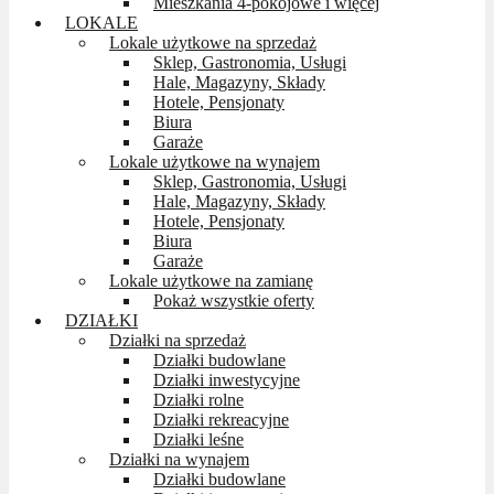
Mieszkania 4-pokojowe i więcej
LOKALE
Lokale użytkowe na sprzedaż
Sklep, Gastronomia, Usługi
Hale, Magazyny, Składy
Hotele, Pensjonaty
Biura
Garaże
Lokale użytkowe na wynajem
Sklep, Gastronomia, Usługi
Hale, Magazyny, Składy
Hotele, Pensjonaty
Biura
Garaże
Lokale użytkowe na zamianę
Pokaż wszystkie oferty
DZIAŁKI
Działki na sprzedaż
Działki budowlane
Działki inwestycyjne
Działki rolne
Działki rekreacyjne
Działki leśne
Działki na wynajem
Działki budowlane