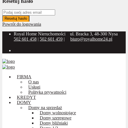
Resetuj hasło
Resetuj hasło
Powrót do logowania
Royal Home Nieruchomości
ul. Bracka 3, 48-300 Nysa
502 601 458
|
502 601 459
|
biuro@royalhome24.pl
Social Media:
FIRMA
O nas
Usługi
Polityka prywatności
KREDYT
DOMY
Domy na sprzedaż
Domy wolnostojące
Domy szeregowe
Domy bliźniaki