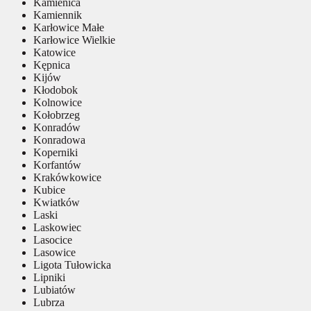
Kamienica
Kamiennik
Karłowice Małe
Karłowice Wielkie
Katowice
Kępnica
Kijów
Kłodobok
Kolnowice
Kołobrzeg
Konradów
Konradowa
Koperniki
Korfantów
Krakówkowice
Kubice
Kwiatków
Laski
Laskowiec
Lasocice
Lasowice
Ligota Tułowicka
Lipniki
Lubiatów
Lubrza