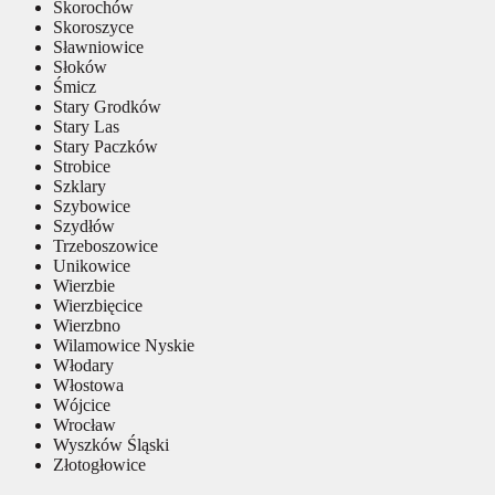
Skorochów
Skoroszyce
Sławniowice
Słoków
Śmicz
Stary Grodków
Stary Las
Stary Paczków
Strobice
Szklary
Szybowice
Szydłów
Trzeboszowice
Unikowice
Wierzbie
Wierzbięcice
Wierzbno
Wilamowice Nyskie
Włodary
Włostowa
Wójcice
Wrocław
Wyszków Śląski
Złotogłowice