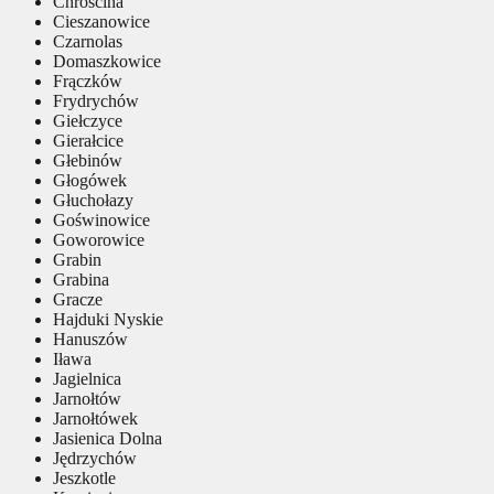
Chróścina
Cieszanowice
Czarnolas
Domaszkowice
Frączków
Frydrychów
Giełczyce
Gierałcice
Głebinów
Głogówek
Głuchołazy
Goświnowice
Goworowice
Grabin
Grabina
Gracze
Hajduki Nyskie
Hanuszów
Iława
Jagielnica
Jarnołtów
Jarnołtówek
Jasienica Dolna
Jędrzychów
Jeszkotle