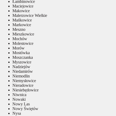
Łambinowice
Maciejowice
Makowice
Malerzowice Wielkie
Mańkowice
Markowice
Meszno
Mieszkowice
Mochów
Molestowice
Morów
Mostówka
Moszczanka
Myszowice
Nadziejów
Niedamirów
Niemodlin
Niemysłowice
Nieradowice
Niesiebędowice
Niwnica
Nowaki
Nowy Las
Nowy Świętów
Nysa