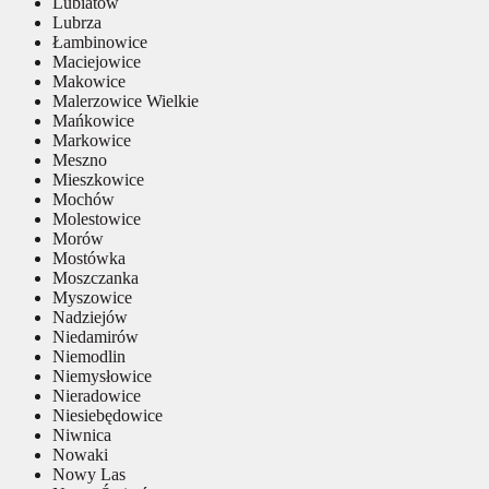
Lubiatów
Lubrza
Łambinowice
Maciejowice
Makowice
Malerzowice Wielkie
Mańkowice
Markowice
Meszno
Mieszkowice
Mochów
Molestowice
Morów
Mostówka
Moszczanka
Myszowice
Nadziejów
Niedamirów
Niemodlin
Niemysłowice
Nieradowice
Niesiebędowice
Niwnica
Nowaki
Nowy Las