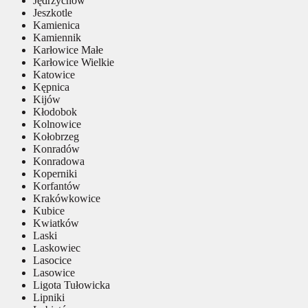
Jędrzychów
Jeszkotle
Kamienica
Kamiennik
Karłowice Małe
Karłowice Wielkie
Katowice
Kępnica
Kijów
Kłodobok
Kolnowice
Kołobrzeg
Konradów
Konradowa
Koperniki
Korfantów
Krakówkowice
Kubice
Kwiatków
Laski
Laskowiec
Lasocice
Lasowice
Ligota Tułowicka
Lipniki