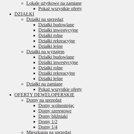
Lokale użytkowe na zamianę
Pokaż wszystkie oferty
DZIAŁKI
Działki na sprzedaż
Działki budowlane
Działki inwestycyjne
Działki rolne
Działki rekreacyjne
Działki leśne
Działki na wynajem
Działki budowlane
Działki inwestycyjne
Działki rolne
Działki rekreacyjne
Działki leśne
Działki na zamianę
Pokaż wszystkie oferty
OFERTY DEWELOPERSKIE
Domy na sprzedaż
Domy wolnostojąc
Domy szeregowe
Domy bliźniaki
Domy 1/2
Domy 1/4
Mieszkania na sprzedaż