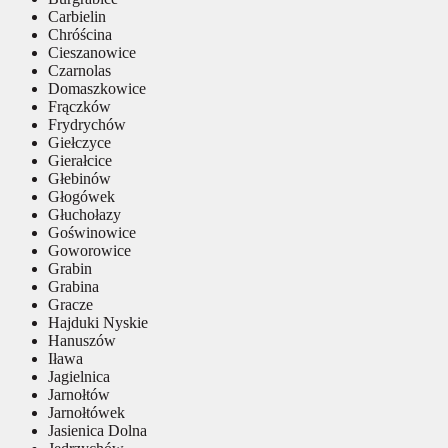
Carbielin
Chróścina
Cieszanowice
Czarnolas
Domaszkowice
Frączków
Frydrychów
Giełczyce
Gierałcice
Głebinów
Głogówek
Głuchołazy
Goświnowice
Goworowice
Grabin
Grabina
Gracze
Hajduki Nyskie
Hanuszów
Iława
Jagielnica
Jarnołtów
Jarnołtówek
Jasienica Dolna