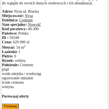
do wglądu do swoich danych osobowych i ich aktualizacji.
Adres:
Nysa ul. Bracka
Miejscowość:
Nysa
Dzielnica:
Centrum
Stan specjalny:
Nowość
Kod pocztowy:
48-300
Państwo:
Polska
ID :
59349
Cena:
629 000 zł
2
Metraż:
54 m
Łazienki:
1
Piętro:
0
Rynek:
wtórny
Położenie:
Centrum
prąd
woda miejska / wodociąg
ogrzewanie miejskie
ścisłe centrum
witryna
Porównaj oferty
Porównaj