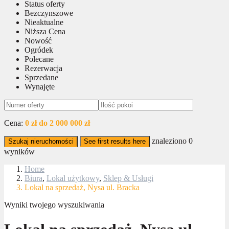
Status oferty
Bezczynszowe
Nieaktualne
Niższa Cena
Nowość
Ogródek
Polecane
Rezerwacja
Sprzedane
Wynajęte
Cena:
0 zł do 2 000 000 zł
znaleziono
0
Szukaj nieruchomości
See first results here
wyników
Home
Biura
,
Lokal użytkowy
,
Sklep & Usługi
Lokal na sprzedaż, Nysa ul. Bracka
Wyniki twojego wyszukiwania