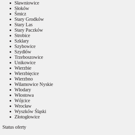
Sławniowice
Słoków
Śmicz
Stary Grodków
Stary Las
Stary Paczków
Strobice
Szklary
Szybowice
Szydłów
Trzeboszowice
Unikowice
Wierzbie
Wierzbięcice
Wierzbno
Wilamowice Nyskie
Włodary
Włostowa
Wójcice
Wrocław
Wyszków Śląski
Złotogłowice
Status oferty