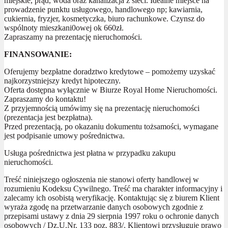
miejskie, prąd, woda oraz kanalizacja z sieci. Idealne miejsce na
prowadzenie punktu usługowego, handlowego np; kawiarnia,
cukiernia, fryzjer, kosmetyczka, biuro rachunkowe. Czynsz do
wspólnoty mieszkani0owej ok 660zł.
Zapraszamy na prezentację nieruchomości.
FINANSOWANIE:
Oferujemy bezpłatne doradztwo kredytowe – pomożemy uzyskać
najkorzystniejszy kredyt hipoteczny.
Oferta dostępna wyłącznie w Biurze Royal Home Nieruchomości.
Zapraszamy do kontaktu!
Z przyjemnością umówimy się na prezentację nieruchomości
(prezentacja jest bezpłatna).
Przed prezentacją, po okazaniu dokumentu tożsamości, wymagane
jest podpisanie umowy pośrednictwa.
Usługa pośrednictwa jest płatna w przypadku zakupu
nieruchomości.
Treść niniejszego ogłoszenia nie stanowi oferty handlowej w
rozumieniu Kodeksu Cywilnego. Treść ma charakter informacyjny i
zalecamy ich osobistą weryfikację. Kontaktując się z biurem Klient
wyraża zgodę na przetwarzanie danych osobowych zgodnie z
przepisami ustawy z dnia 29 sierpnia 1997 roku o ochronie danych
osobowych / Dz.U.Nr. 133 poz. 883/. Klientowi przysługuje prawo