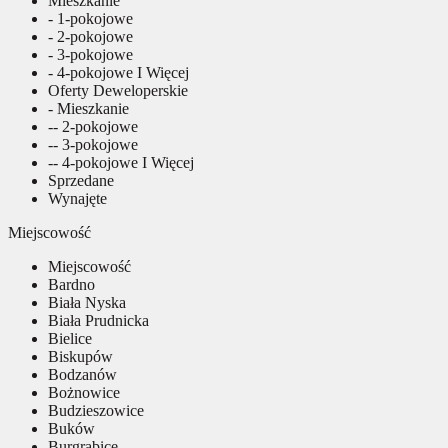
Mieszkanie
- 1-pokojowe
- 2-pokojowe
- 3-pokojowe
- 4-pokojowe I Więcej
Oferty Deweloperskie
- Mieszkanie
-- 2-pokojowe
-- 3-pokojowe
-- 4-pokojowe I Więcej
Sprzedane
Wynajęte
Miejscowość
Miejscowość
Bardno
Biała Nyska
Biała Prudnicka
Bielice
Biskupów
Bodzanów
Bożnowice
Budzieszowice
Buków
Burgrabice