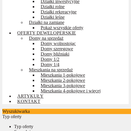
Działki inwestycyjne
Działki rolne
Działki rekreacyjne
Działki leśne
Działki na zamianę
Pokaż wszystkie oferty
OFERTY DEWELOPERSKIE
Domy na sprzedaż
Domy wolnostojąc
Domy szeregowe
Domy bliźniaki
Domy 1/2
Domy 1/4
Mieszkania na sprzedaż
Mieszkania 1-pokojowe
Mieszkania 2-pokojowe
Mieszkania 3-pokojowe
Mieszkania 4-pokojowe i więcej
ARTYKUŁY
KONTAKT
Wyszukiwarka
Typ oferty
Typ oferty