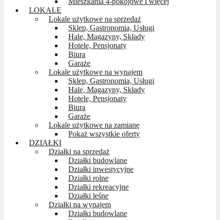
Mieszkania 4-pokojowe i więcej
LOKALE
Lokale użytkowe na sprzedaż
Sklep, Gastronomia, Usługi
Hale, Magazyny, Składy
Hotele, Pensjonaty
Biura
Garaże
Lokale użytkowe na wynajem
Sklep, Gastronomia, Usługi
Hale, Magazyny, Składy
Hotele, Pensjonaty
Biura
Garaże
Lokale użytkowe na zamianę
Pokaż wszystkie oferty
DZIAŁKI
Działki na sprzedaż
Działki budowlane
Działki inwestycyjne
Działki rolne
Działki rekreacyjne
Działki leśne
Działki na wynajem
Działki budowlane