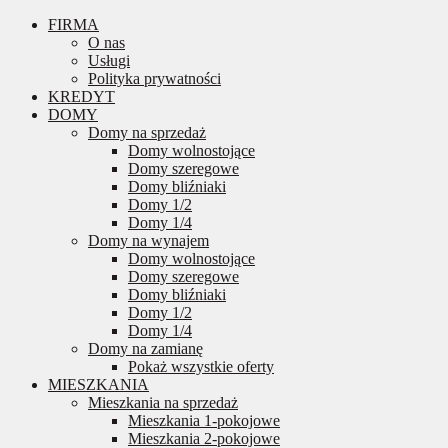
FIRMA
O nas
Usługi
Polityka prywatności
KREDYT
DOMY
Domy na sprzedaż
Domy wolnostojące
Domy szeregowe
Domy bliźniaki
Domy 1/2
Domy 1/4
Domy na wynajem
Domy wolnostojące
Domy szeregowe
Domy bliźniaki
Domy 1/2
Domy 1/4
Domy na zamianę
Pokaż wszystkie oferty
MIESZKANIA
Mieszkania na sprzedaż
Mieszkania 1-pokojowe
Mieszkania 2-pokojowe