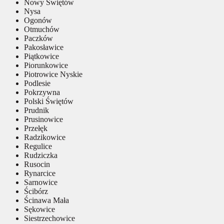
Nowy Świętów
Nysa
Ogonów
Otmuchów
Paczków
Pakosławice
Piątkowice
Piorunkowice
Piotrowice Nyskie
Podlesie
Pokrzywna
Polski Świętów
Prudnik
Prusinowice
Przełęk
Radzikowice
Regulice
Rudziczka
Rusocin
Rynarcice
Sarnowice
Ścibórz
Ścinawa Mała
Sękowice
Siestrzechowice