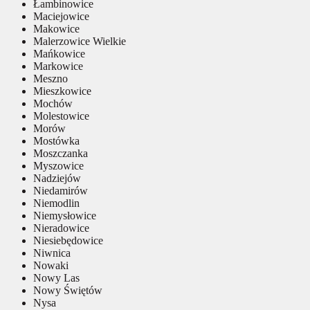
Łambinowice
Maciejowice
Makowice
Malerzowice Wielkie
Mańkowice
Markowice
Meszno
Mieszkowice
Mochów
Molestowice
Morów
Mostówka
Moszczanka
Myszowice
Nadziejów
Niedamirów
Niemodlin
Niemysłowice
Nieradowice
Niesiebędowice
Niwnica
Nowaki
Nowy Las
Nowy Świętów
Nysa