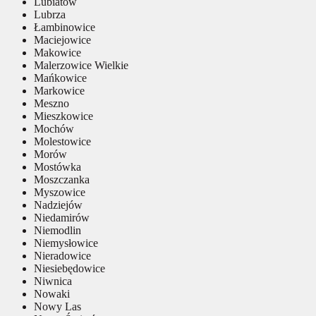
Lubiatów
Lubrza
Łambinowice
Maciejowice
Makowice
Malerzowice Wielkie
Mańkowice
Markowice
Meszno
Mieszkowice
Mochów
Molestowice
Morów
Mostówka
Moszczanka
Myszowice
Nadziejów
Niedamirów
Niemodlin
Niemysłowice
Nieradowice
Niesiebędowice
Niwnica
Nowaki
Nowy Las