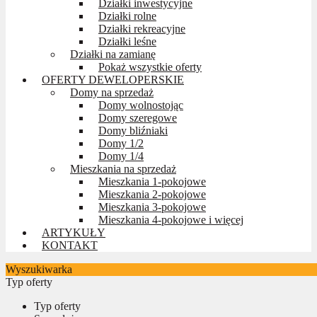
Działki inwestycyjne
Działki rolne
Działki rekreacyjne
Działki leśne
Działki na zamianę
Pokaż wszystkie oferty
OFERTY DEWELOPERSKIE
Domy na sprzedaż
Domy wolnostojąc
Domy szeregowe
Domy bliźniaki
Domy 1/2
Domy 1/4
Mieszkania na sprzedaż
Mieszkania 1-pokojowe
Mieszkania 2-pokojowe
Mieszkania 3-pokojowe
Mieszkania 4-pokojowe i więcej
ARTYKUŁY
KONTAKT
Wyszukiwarka
Typ oferty
Typ oferty