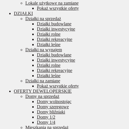
Lokale użytkowe na zamianę
Pokaż wszystkie oferty
DZIAŁKI
Działki na sprzedaż
Działki budowlane
Działki inwestycyjne
Działki rolne
Działki rekreacyjne
Działki leśne
Działki na wynajem
Działki budowlane
Działki inwestycyjne
Działki rolne
Działki rekreacyjne
Działki leśne
Działki na zamianę
Pokaż wszystkie oferty
OFERTY DEWELOPERSKIE
Domy na sprzedaż
Domy wolnostojąc
Domy szeregowe
Domy bliźniaki
Domy 1/2
Domy 1/4
Mieszkania na sprzedaż