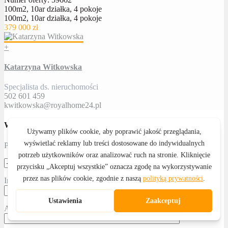
100m2, 10ar działka, 4 pokoje
100m2, 10ar działka, 4 pokoje
379 000 zł
+
Katarzyna Witkowska
Specjalista ds. nieruchomości
502 601 459
kwitkowska@royalhome24.pl
Wyślij zapytanie
Proszę określić temat
Imię i nazwisko
Adres email