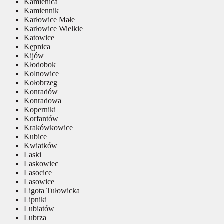
Kamienica
Kamiennik
Karłowice Małe
Karłowice Wielkie
Katowice
Kępnica
Kijów
Kłodobok
Kolnowice
Kołobrzeg
Konradów
Konradowa
Koperniki
Korfantów
Krakówkowice
Kubice
Kwiatków
Laski
Laskowiec
Lasocice
Lasowice
Ligota Tułowicka
Lipniki
Lubiatów
Lubrza