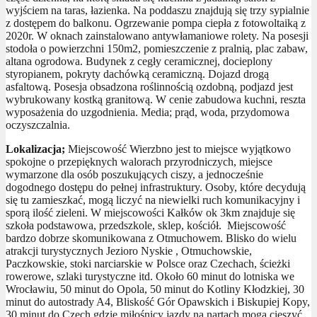
wyjściem na taras, łazienka. Na poddaszu znajdują się trzy sypialnie
z dostępem do balkonu. Ogrzewanie pompa ciepła z fotowoltaiką z
2020r. W oknach zainstalowano antywłamaniowe rolety. Na posesji
stodoła o powierzchni 150m2, pomieszczenie z pralnią, plac zabaw,
altana ogrodowa. Budynek z cegły ceramicznej, docieplony
styropianem, pokryty dachówką ceramiczną. Dojazd drogą
asfaltową. Posesja obsadzona roślinnością ozdobną, podjazd jest
wybrukowany kostką granitową. W cenie zabudowa kuchni, reszta
wyposażenia do uzgodnienia. Media; prąd, woda, przydomowa
oczyszczalnia.
Lokalizacja;
Miejscowość Wierzbno jest to miejsce wyjątkowo
spokojne o przepięknych walorach przyrodniczych, miejsce
wymarzone dla osób poszukujących ciszy, a jednocześnie
dogodnego dostępu do pełnej infrastruktury. Osoby, które decydują
się tu zamieszkać, mogą liczyć na niewielki ruch komunikacyjny i
sporą ilość zieleni. W miejscowości Kałków ok 3km znajduje się
szkoła podstawowa, przedszkole, sklep, kościół. Miejscowość
bardzo dobrze skomunikowana z Otmuchowem. Blisko do wielu
atrakcji turystycznych Jezioro Nyskie , Otmuchowskie,
Paczkowskie, stoki narciarskie w Polsce oraz Czechach, ścieżki
rowerowe, szlaki turystyczne itd. Około 60 minut do lotniska we
Wrocławiu, 50 minut do Opola, 50 minut do Kotliny Kłodzkiej, 30
minut do autostrady A4, Bliskość Gór Opawskich i Biskupiej Kopy,
30 minut do Czech gdzie miłośnicy jazdy na nartach mogą cieszyć