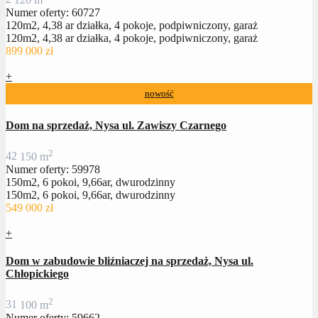
Numer oferty: 60727
120m2, 4,38 ar działka, 4 pokoje, podpiwniczony, garaż
120m2, 4,38 ar działka, 4 pokoje, podpiwniczony, garaż
899 000 zł
+
nowość
Dom na sprzedaż, Nysa ul. Zawiszy Czarnego
2
4
2
150 m
Numer oferty: 59978
150m2, 6 pokoi, 9,66ar, dwurodzinny
150m2, 6 pokoi, 9,66ar, dwurodzinny
549 000 zł
+
Dom w zabudowie bliźniaczej na sprzedaż, Nysa ul.
Chłopickiego
2
3
1
100 m
Numer oferty: 59662