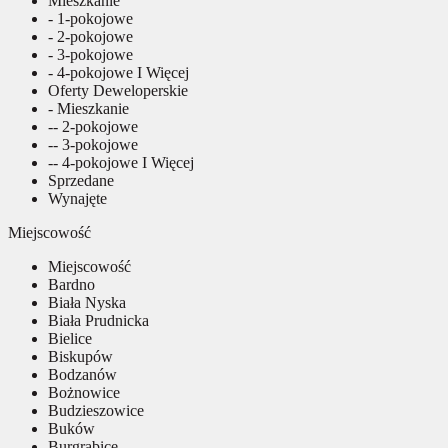
Mieszkanie
- 1-pokojowe
- 2-pokojowe
- 3-pokojowe
- 4-pokojowe I Więcej
Oferty Deweloperskie
- Mieszkanie
-- 2-pokojowe
-- 3-pokojowe
-- 4-pokojowe I Więcej
Sprzedane
Wynajęte
Miejscowość
Miejscowość
Bardno
Biała Nyska
Biała Prudnicka
Bielice
Biskupów
Bodzanów
Bożnowice
Budzieszowice
Buków
Burgrabice