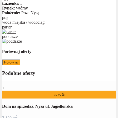
Łazienki:
1
Rynek:
wtórny
Położenie:
Poza Nysą
prąd
woda miejska / wodociąg
parter
poddasze
Porównaj oferty
Porównaj
Podobne oferty
+
nowość
Dom na sprzedaż, Nysa ul. Jagiellońska
2
2
120 m