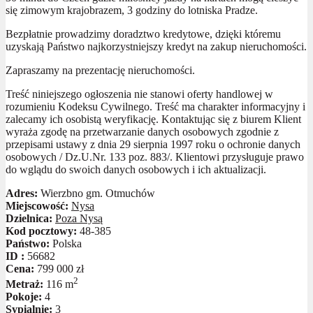
się zimowym krajobrazem, 3 godziny do lotniska Pradze.
Bezpłatnie prowadzimy doradztwo kredytowe, dzięki któremu
uzyskają Państwo najkorzystniejszy kredyt na zakup nieruchomości.
Zapraszamy na prezentację nieruchomości.
Treść niniejszego ogłoszenia nie stanowi oferty handlowej w
rozumieniu Kodeksu Cywilnego. Treść ma charakter informacyjny i
zalecamy ich osobistą weryfikację. Kontaktując się z biurem Klient
wyraża zgodę na przetwarzanie danych osobowych zgodnie z
przepisami ustawy z dnia 29 sierpnia 1997 roku o ochronie danych
osobowych / Dz.U.Nr. 133 poz. 883/. Klientowi przysługuje prawo
do wglądu do swoich danych osobowych i ich aktualizacji.
Adres:
Wierzbno gm. Otmuchów
Miejscowość:
Nysa
Dzielnica:
Poza Nysą
Kod pocztowy:
48-385
Państwo:
Polska
ID :
56682
Cena:
799 000 zł
2
Metraż:
116 m
Pokoje:
4
Sypialnie:
3