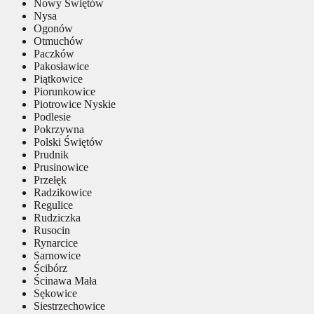
Nowy Świętów
Nysa
Ogonów
Otmuchów
Paczków
Pakosławice
Piątkowice
Piorunkowice
Piotrowice Nyskie
Podlesie
Pokrzywna
Polski Świętów
Prudnik
Prusinowice
Przełęk
Radzikowice
Regulice
Rudziczka
Rusocin
Rynarcice
Sarnowice
Ścibórz
Ścinawa Mała
Sękowice
Siestrzechowice