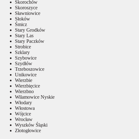
Skorochów
Skoroszyce
Sławniowice
Słoków
Śmicz
Stary Grodków
Stary Las
Stary Paczków
Strobice
Szklary
Szybowice
Szydłów
Trzeboszowice
Unikowice
Wierzbie
Wierzbięcice
Wierzbno
Wilamowice Nyskie
Włodary
Włostowa
Wójcice
Wrocław
Wyszków Śląski
Złotogłowice