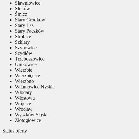
Sławniowice
Słoków
Śmicz
Stary Grodków
Stary Las
Stary Paczków
Strobice
Szklary
Szybowice
Szydłów
Trzeboszowice
Unikowice
Wierzbie
Wierzbięcice
Wierzbno
Wilamowice Nyskie
Włodary
Włostowa
Wójcice
Wrocław
Wyszków Śląski
Złotogłowice
Status oferty