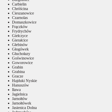
Carbielin
Chróścina
Cieszanowice
Czarnolas
Domaszkowice
Frączków
Frydrychów
Giełczyce
Gierałcice
Głebinów
Głogówek
Głuchołazy
Goświnowice
Goworowice
Grabin
Grabina
Gracze
Hajduki Nyskie
Hanuszów
Iława
Jagielnica
Jarnołtów
Jarnołtówek
Jasienica Dolna