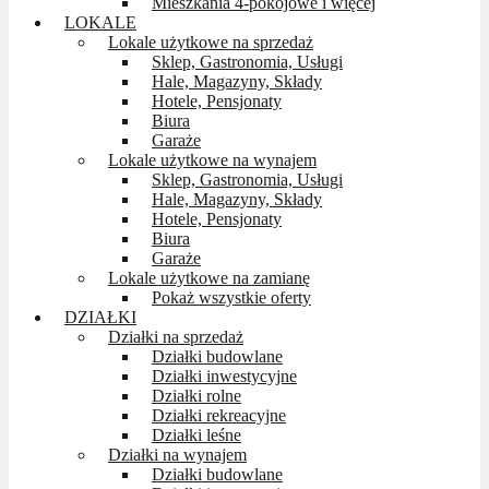
Mieszkania 4-pokojowe i więcej
LOKALE
Lokale użytkowe na sprzedaż
Sklep, Gastronomia, Usługi
Hale, Magazyny, Składy
Hotele, Pensjonaty
Biura
Garaże
Lokale użytkowe na wynajem
Sklep, Gastronomia, Usługi
Hale, Magazyny, Składy
Hotele, Pensjonaty
Biura
Garaże
Lokale użytkowe na zamianę
Pokaż wszystkie oferty
DZIAŁKI
Działki na sprzedaż
Działki budowlane
Działki inwestycyjne
Działki rolne
Działki rekreacyjne
Działki leśne
Działki na wynajem
Działki budowlane