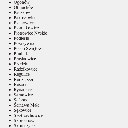
Ogonów
Otmuchów
Paczków
Pakosławice
Piątkowice
Piorunkowice
Piotrowice Nyskie
Podlesie
Pokrzywna
Polski Świętów
Prudnik
Prusinowice
Przełęk
Radzikowice
Regulice
Rudziczka
Rusocin
Rynarcice
Sarnowice
Ścibórz
Ścinawa Mała
Sękowice
Siestrzechowice
Skorochów
Skoroszyce