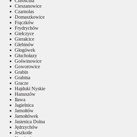
Chróścina
Cieszanowice
Czarnolas
Domaszkowice
Frączków
Frydrychów
Giełczyce
Gierałcice
Głebinów
Głogówek
Głuchołazy
Goświnowice
Goworowice
Grabin
Grabina
Gracze
Hajduki Nyskie
Hanuszów
Iława
Jagielnica
Jarnołtów
Jarnołtówek
Jasienica Dolna
Jędrzychów
Jeszkotle