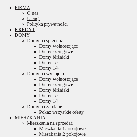
FIRMA
O nas
Usługi
Polityka prywatności
KREDYT
DOMY
Domy na sprzedaż
Domy wolnostojące
Domy szeregowe
Domy bliźniaki
Domy 1/2
Domy 1/4
Domy na wynajem
Domy wolnostojące
Domy szeregowe
Domy bliźniaki
Domy 1/2
Domy 1/4
Domy na zamianę
Pokaż wszystkie oferty
MIESZKANIA
Mieszkania na sprzedaż
Mieszkania 1-pokojowe
Mieszkania 2-pokojowe