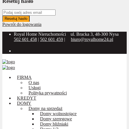
Resetuj hasło
Resetuj hasło
Powrót do logowania
Royal Home Nieruchomości
ul. Bracka 3, 48-300 Nysa
502 601 458
|
502 601 459
|
biuro@royalhome24.pl
Social Media:
FIRMA
O nas
Usługi
Polityka prywatności
KREDYT
DOMY
Domy na sprzedaż
Domy wolnostojące
Domy szeregowe
Domy bliźniaki