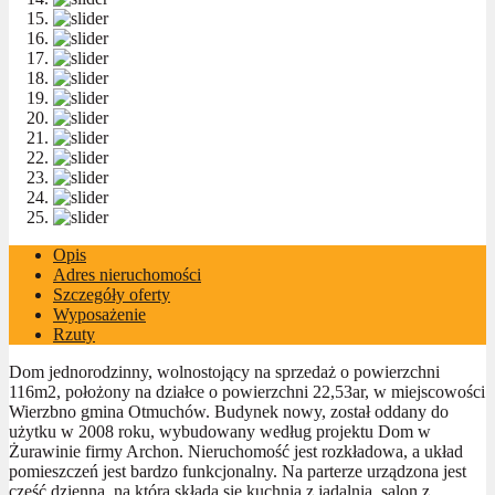
Opis
Adres nieruchomości
Szczegóły oferty
Wyposażenie
Rzuty
Dom jednorodzinny, wolnostojący na sprzedaż o powierzchni
116m2, położony na działce o powierzchni 22,53ar, w miejscowości
Wierzbno gmina Otmuchów. Budynek nowy, został oddany do
użytku w 2008 roku, wybudowany według projektu Dom w
Żurawinie firmy Archon. Nieruchomość jest rozkładowa, a układ
pomieszczeń jest bardzo funkcjonalny. Na parterze urządzona jest
część dzienna, na którą składa się kuchnia z jadalnią, salon z