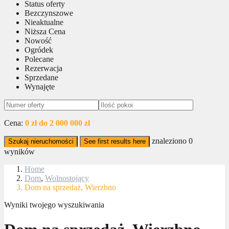
Status oferty
Bezczynszowe
Nieaktualne
Niższa Cena
Nowość
Ogródek
Polecane
Rezerwacja
Sprzedane
Wynajęte
Cena:
0 zł do 2 000 000 zł
znaleziono
0
Szukaj nieruchomości
See first results here
wyników
Home
Dom
,
Wolnostojący
Dom na sprzedaż, Wierzbno
Wyniki twojego wyszukiwania