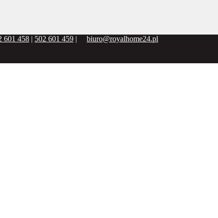
2 601 458
|
502 601 459
|
biuro@royalhome24.pl