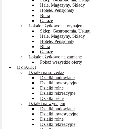
Hale, Magazyny, Składy
Hotele, Pensjonaty
Biura
Garaże
Lokale użytkowe na wynajem
Sklep, Gastronomia, Usługi
Hale, Magazyny, Składy
Hotele, Pensjonaty
Biura
Garaże
Lokale użytkowe na zamianę
Pokaż wszystkie oferty
DZIAŁKI
Działki na sprzedaż
Działki budowlane
Działki inwestycyjne
Działki rolne
Działki rekreacyjne
Działki leśne
Działki na wynajem
Działki budowlane
Działki inwestycyjne
Działki rolne
Działki rekreacyjne