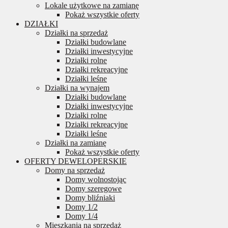
Lokale użytkowe na zamianę
Pokaż wszystkie oferty
DZIAŁKI
Działki na sprzedaż
Działki budowlane
Działki inwestycyjne
Działki rolne
Działki rekreacyjne
Działki leśne
Działki na wynajem
Działki budowlane
Działki inwestycyjne
Działki rolne
Działki rekreacyjne
Działki leśne
Działki na zamianę
Pokaż wszystkie oferty
OFERTY DEWELOPERSKIE
Domy na sprzedaż
Domy wolnostojąc
Domy szeregowe
Domy bliźniaki
Domy 1/2
Domy 1/4
Mieszkania na sprzedaż