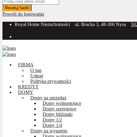
Resetuj hasło
Powrót do logowania
Royal Home Nieruchomości
ul. Bracka 3, 48-300 Nysa
50
Social Media:
FIRMA
O nas
Usługi
Polityka prywatności
KREDYT
DOMY
Domy na sprzedaż
Domy wolnostojące
Domy szeregowe
Domy bliźniaki
Domy 1/2
Domy 1/4
Domy na wynajem
Domy wolnostojące