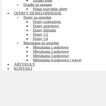
Działki leśne
Działki na zamianę
Pokaż wszystkie oferty
OFERTY DEWELOPERSKIE
Domy na sprzedaż
Domy wolnostojąc
Domy szeregowe
Domy bliźniaki
Domy 1/2
Domy 1/4
Mieszkania na sprzedaż
Mieszkania 1-pokojowe
Mieszkania 2-pokojowe
Mieszkania 3-pokojowe
Mieszkania 4-pokojowe i więcej
ARTYKUŁY
KONTAKT