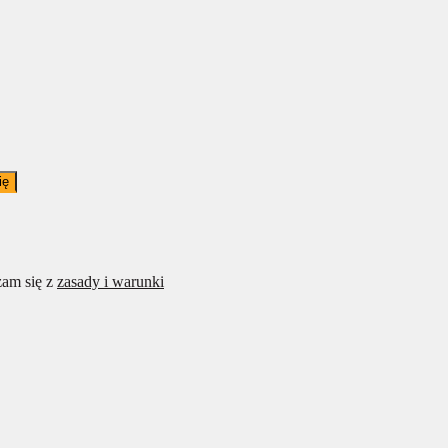
ię
am się z
zasady i warunki