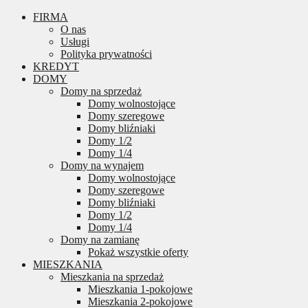
FIRMA
O nas
Usługi
Polityka prywatności
KREDYT
DOMY
Domy na sprzedaż
Domy wolnostojące
Domy szeregowe
Domy bliźniaki
Domy 1/2
Domy 1/4
Domy na wynajem
Domy wolnostojące
Domy szeregowe
Domy bliźniaki
Domy 1/2
Domy 1/4
Domy na zamianę
Pokaż wszystkie oferty
MIESZKANIA
Mieszkania na sprzedaż
Mieszkania 1-pokojowe
Mieszkania 2-pokojowe