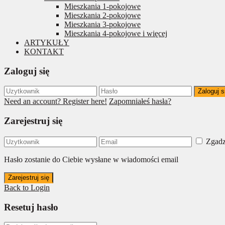
Mieszkania 1-pokojowe
Mieszkania 2-pokojowe
Mieszkania 3-pokojowe
Mieszkania 4-pokojowe i więcej
ARTYKUŁY
KONTAKT
Zaloguj się
Zaloguj s
Need an account? Register here!
Zapomniałeś hasła?
Zarejestruj się
Zgadz
Hasło zostanie do Ciebie wysłane w wiadomości email
Zarejestruj się
Back to Login
Resetuj hasło