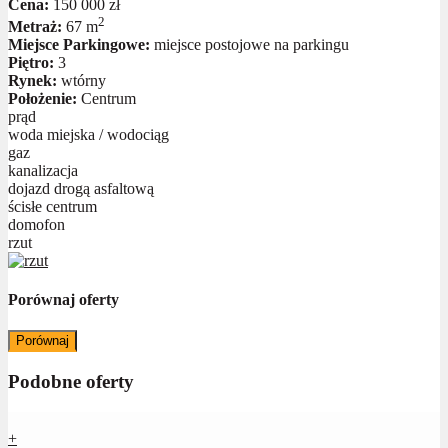
Cena:
150 000 zł
2
Metraż:
67 m
Miejsce Parkingowe:
miejsce postojowe na parkingu
Piętro:
3
Rynek:
wtórny
Położenie:
Centrum
prąd
woda miejska / wodociąg
gaz
kanalizacja
dojazd drogą asfaltową
ścisłe centrum
domofon
rzut
Porównaj oferty
Porównaj
Podobne oferty
+