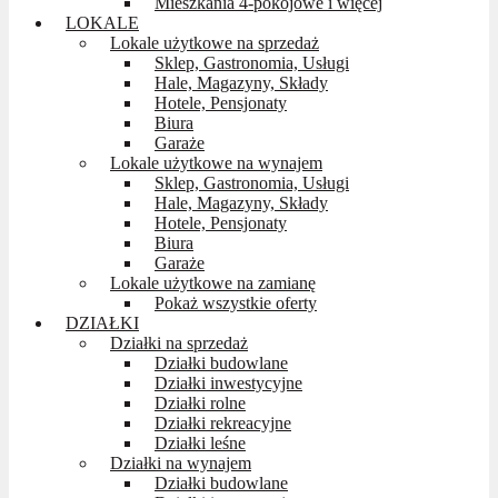
Mieszkania 4-pokojowe i więcej
LOKALE
Lokale użytkowe na sprzedaż
Sklep, Gastronomia, Usługi
Hale, Magazyny, Składy
Hotele, Pensjonaty
Biura
Garaże
Lokale użytkowe na wynajem
Sklep, Gastronomia, Usługi
Hale, Magazyny, Składy
Hotele, Pensjonaty
Biura
Garaże
Lokale użytkowe na zamianę
Pokaż wszystkie oferty
DZIAŁKI
Działki na sprzedaż
Działki budowlane
Działki inwestycyjne
Działki rolne
Działki rekreacyjne
Działki leśne
Działki na wynajem
Działki budowlane