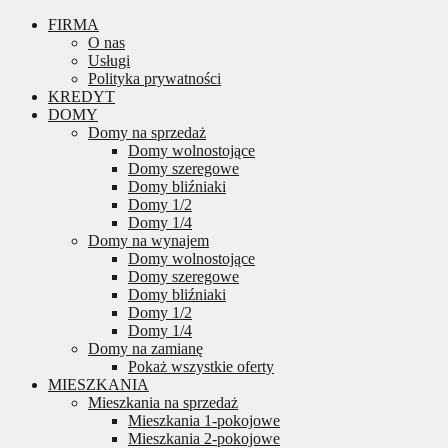
FIRMA
O nas
Usługi
Polityka prywatności
KREDYT
DOMY
Domy na sprzedaż
Domy wolnostojące
Domy szeregowe
Domy bliźniaki
Domy 1/2
Domy 1/4
Domy na wynajem
Domy wolnostojące
Domy szeregowe
Domy bliźniaki
Domy 1/2
Domy 1/4
Domy na zamianę
Pokaż wszystkie oferty
MIESZKANIA
Mieszkania na sprzedaż
Mieszkania 1-pokojowe
Mieszkania 2-pokojowe