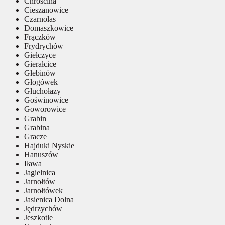
Chróścina
Cieszanowice
Czarnolas
Domaszkowice
Frączków
Frydrychów
Giełczyce
Gierałcice
Głebinów
Głogówek
Głuchołazy
Goświnowice
Goworowice
Grabin
Grabina
Gracze
Hajduki Nyskie
Hanuszów
Iława
Jagielnica
Jarnołtów
Jarnołtówek
Jasienica Dolna
Jędrzychów
Jeszkotle