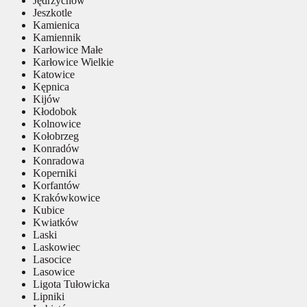
Jędrzychów
Jeszkotle
Kamienica
Kamiennik
Karłowice Małe
Karłowice Wielkie
Katowice
Kępnica
Kijów
Kłodobok
Kolnowice
Kołobrzeg
Konradów
Konradowa
Koperniki
Korfantów
Krakówkowice
Kubice
Kwiatków
Laski
Laskowiec
Lasocice
Lasowice
Ligota Tułowicka
Lipniki