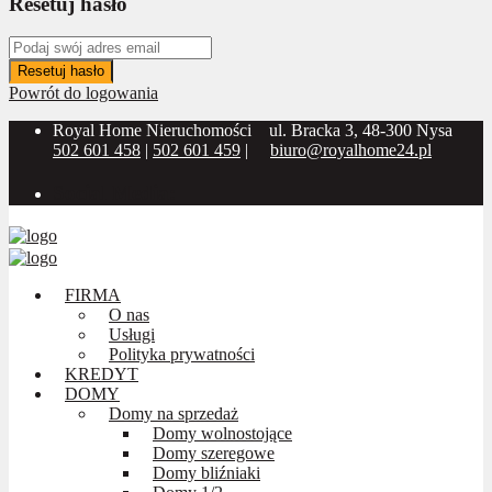
Resetuj hasło
Resetuj hasło
Powrót do logowania
Royal Home Nieruchomości
ul. Bracka 3, 48-300 Nysa
502 601 458
|
502 601 459
|
biuro@royalhome24.pl
Social Media:
FIRMA
O nas
Usługi
Polityka prywatności
KREDYT
DOMY
Domy na sprzedaż
Domy wolnostojące
Domy szeregowe
Domy bliźniaki