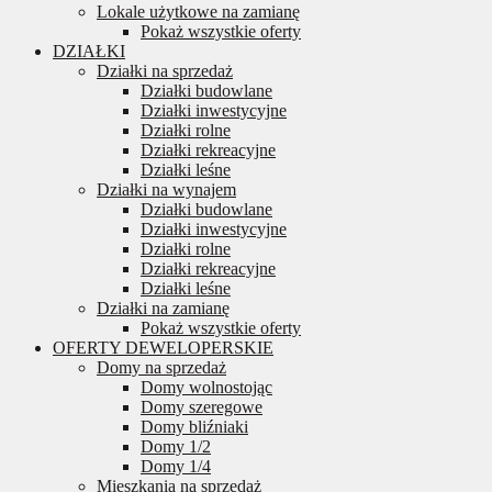
Lokale użytkowe na zamianę
Pokaż wszystkie oferty
DZIAŁKI
Działki na sprzedaż
Działki budowlane
Działki inwestycyjne
Działki rolne
Działki rekreacyjne
Działki leśne
Działki na wynajem
Działki budowlane
Działki inwestycyjne
Działki rolne
Działki rekreacyjne
Działki leśne
Działki na zamianę
Pokaż wszystkie oferty
OFERTY DEWELOPERSKIE
Domy na sprzedaż
Domy wolnostojąc
Domy szeregowe
Domy bliźniaki
Domy 1/2
Domy 1/4
Mieszkania na sprzedaż