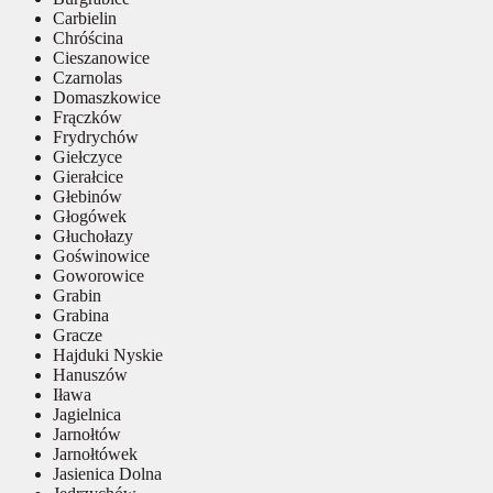
Carbielin
Chróścina
Cieszanowice
Czarnolas
Domaszkowice
Frączków
Frydrychów
Giełczyce
Gierałcice
Głebinów
Głogówek
Głuchołazy
Goświnowice
Goworowice
Grabin
Grabina
Gracze
Hajduki Nyskie
Hanuszów
Iława
Jagielnica
Jarnołtów
Jarnołtówek
Jasienica Dolna