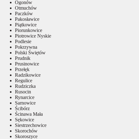
Ogonów
Otmuchów
Paczków
Pakosławice
Piątkowice
Piorunkowice
Piotrowice Nyskie
Podlesie
Pokrzywna
Polski Świętów
Prudnik
Prusinowice
Przełęk
Radzikowice
Regulice
Rudziczka
Rusocin
Rynarcice
Sarnowice
Ścibórz
Ścinawa Mała
Sękowice
Siestrzechowice
Skorochów
Skoroszyce