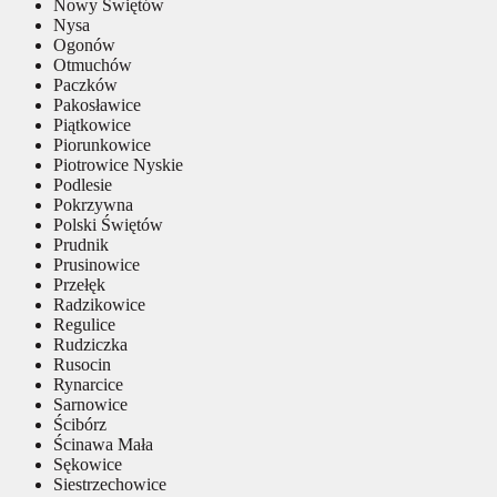
Nowy Świętów
Nysa
Ogonów
Otmuchów
Paczków
Pakosławice
Piątkowice
Piorunkowice
Piotrowice Nyskie
Podlesie
Pokrzywna
Polski Świętów
Prudnik
Prusinowice
Przełęk
Radzikowice
Regulice
Rudziczka
Rusocin
Rynarcice
Sarnowice
Ścibórz
Ścinawa Mała
Sękowice
Siestrzechowice