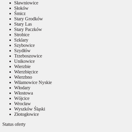
Sławniowice
Słoków
Śmicz
Stary Grodków
Stary Las
Stary Paczków
Strobice
Szklary
Szybowice
Szydłów
Trzeboszowice
Unikowice
Wierzbie
Wierzbięcice
Wierzbno
Wilamowice Nyskie
Włodary
Włostowa
Wójcice
Wrocław
Wyszków Śląski
Złotogłowice
Status oferty