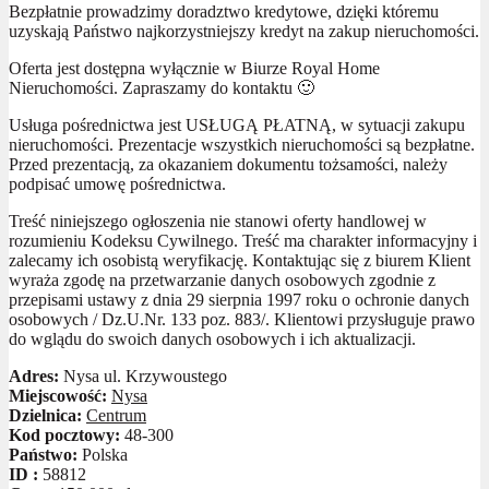
Bezpłatnie prowadzimy doradztwo kredytowe, dzięki któremu
uzyskają Państwo najkorzystniejszy kredyt na zakup nieruchomości.
Oferta jest dostępna wyłącznie w Biurze Royal Home
Nieruchomości. Zapraszamy do kontaktu 🙂
Usługa pośrednictwa jest USŁUGĄ PŁATNĄ, w sytuacji zakupu
nieruchomości. Prezentacje wszystkich nieruchomości są bezpłatne.
Przed prezentacją, za okazaniem dokumentu tożsamości, należy
podpisać umowę pośrednictwa.
Treść niniejszego ogłoszenia nie stanowi oferty handlowej w
rozumieniu Kodeksu Cywilnego. Treść ma charakter informacyjny i
zalecamy ich osobistą weryfikację. Kontaktując się z biurem Klient
wyraża zgodę na przetwarzanie danych osobowych zgodnie z
przepisami ustawy z dnia 29 sierpnia 1997 roku o ochronie danych
osobowych / Dz.U.Nr. 133 poz. 883/. Klientowi przysługuje prawo
do wglądu do swoich danych osobowych i ich aktualizacji.
Adres:
Nysa ul. Krzywoustego
Miejscowość:
Nysa
Dzielnica:
Centrum
Kod pocztowy:
48-300
Państwo:
Polska
ID :
58812