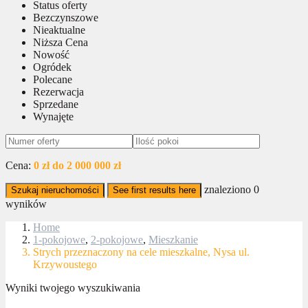
Status oferty
Bezczynszowe
Nieaktualne
Niższa Cena
Nowość
Ogródek
Polecane
Rezerwacja
Sprzedane
Wynajęte
Cena:
0 zł do 2 000 000 zł
znaleziono
0
Szukaj nieruchomości
See first results here
wyników
Home
1-pokojowe
,
2-pokojowe
,
Mieszkanie
Strych przeznaczony na cele mieszkalne, Nysa ul.
Krzywoustego
Wyniki twojego wyszukiwania