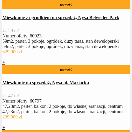
nowość
Mieszkanie z ogródkiem na sprzedaż, Nysa Belweder Park
2
2
1
59 m
Numer oferty: 60923
59m2, parter, 3 pokoje, ogródek, duży taras, stan deweloperski
59m2, parter, 3 pokoje, ogródek, duży taras, stan deweloperski
629 000 zł
+
nowość
Mieszkanie na sprzedaż, Nysa ul. Mariacka
2
2
1
47 m
Numer oferty: 60797
47,23m2, parter, balkon, 2 pokoje, do własnej aranżacji, centrum
47,23m2, parter, balkon, 2 pokoje, do własnej aranżacji, centrum
299 000 zł
+