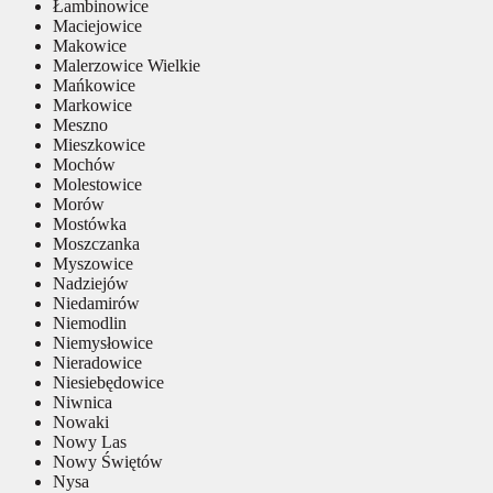
Łambinowice
Maciejowice
Makowice
Malerzowice Wielkie
Mańkowice
Markowice
Meszno
Mieszkowice
Mochów
Molestowice
Morów
Mostówka
Moszczanka
Myszowice
Nadziejów
Niedamirów
Niemodlin
Niemysłowice
Nieradowice
Niesiebędowice
Niwnica
Nowaki
Nowy Las
Nowy Świętów
Nysa