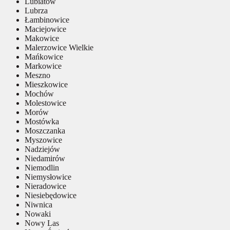
Lubiatów
Lubrza
Łambinowice
Maciejowice
Makowice
Malerzowice Wielkie
Mańkowice
Markowice
Meszno
Mieszkowice
Mochów
Molestowice
Morów
Mostówka
Moszczanka
Myszowice
Nadziejów
Niedamirów
Niemodlin
Niemysłowice
Nieradowice
Niesiebędowice
Niwnica
Nowaki
Nowy Las