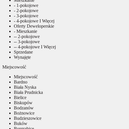
Mieszkanie
- 1-pokojowe
- 2-pokojowe
- 3-pokojowe
- 4-pokojowe I Więcej
Oferty Deweloperskie
- Mieszkanie
-- 2-pokojowe
-- 3-pokojowe
-- 4-pokojowe I Więcej
Sprzedane
Wynajęte
Miejscowość
Miejscowość
Bardno
Biała Nyska
Biała Prudnicka
Bielice
Biskupów
Bodzanów
Bożnowice
Budzieszowice
Buków
Burgrabice