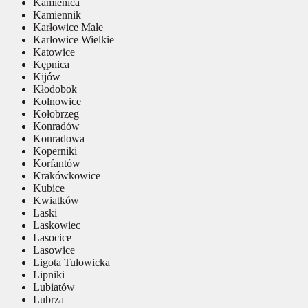
Kamienica
Kamiennik
Karłowice Małe
Karłowice Wielkie
Katowice
Kępnica
Kijów
Kłodobok
Kolnowice
Kołobrzeg
Konradów
Konradowa
Koperniki
Korfantów
Krakówkowice
Kubice
Kwiatków
Laski
Laskowiec
Lasocice
Lasowice
Ligota Tułowicka
Lipniki
Lubiatów
Lubrza