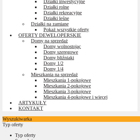
Działki inwestycyjne
Działki rolne
Działki rekreacyjne
Działki leśne
Działki na zamianę
Pokaż wszystkie oferty
OFERTY DEWELOPERSKIE
Domy na sprzedaż
Domy wolnostojąc
Domy szeregowe
Domy bliźniaki
Domy 1/2
Domy 1/4
Mieszkania na sprzedaż
Mieszkania 1-pokojowe
Mieszkania 2-pokojowe
Mieszkania 3-pokojowe
Mieszkania 4-pokojowe i więcej
ARTYKUŁY
KONTAKT
Wyszukiwarka
Typ oferty
Typ oferty