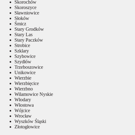
Skorochów
Skoroszyce
Sławniowice
Słoków
Śmicz
Stary Grodków
Stary Las
Stary Paczków
Strobice
Szklary
Szybowice
Szydłów
Trzeboszowice
Unikowice
Wierzbie
Wierzbięcice
Wierzbno
Wilamowice Nyskie
Włodary
Włostowa
Wójcice
Wrocław
Wyszków Śląski
Złotogłowice