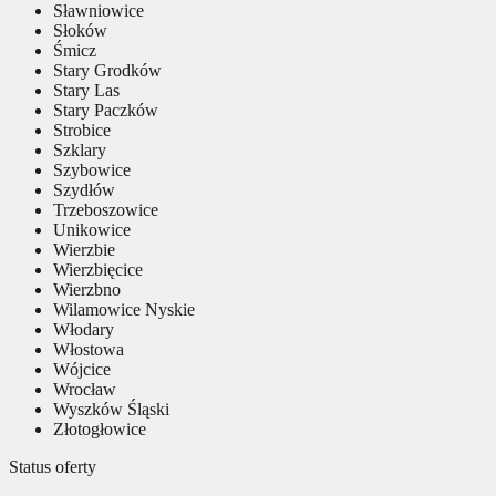
Sławniowice
Słoków
Śmicz
Stary Grodków
Stary Las
Stary Paczków
Strobice
Szklary
Szybowice
Szydłów
Trzeboszowice
Unikowice
Wierzbie
Wierzbięcice
Wierzbno
Wilamowice Nyskie
Włodary
Włostowa
Wójcice
Wrocław
Wyszków Śląski
Złotogłowice
Status oferty