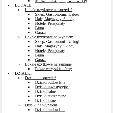
Mieszkania 4-pokojowe i więcej
LOKALE
Lokale użytkowe na sprzedaż
Sklep, Gastronomia, Usługi
Hale, Magazyny, Składy
Hotele, Pensjonaty
Biura
Garaże
Lokale użytkowe na wynajem
Sklep, Gastronomia, Usługi
Hale, Magazyny, Składy
Hotele, Pensjonaty
Biura
Garaże
Lokale użytkowe na zamianę
Pokaż wszystkie oferty
DZIAŁKI
Działki na sprzedaż
Działki budowlane
Działki inwestycyjne
Działki rolne
Działki rekreacyjne
Działki leśne
Działki na wynajem
Działki budowlane