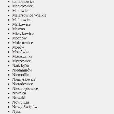
Łambinowice
Maciejowice
Makowice
Malerzowice Wielkie
Mańkowice
Markowice
Meszno
Mieszkowice
Mochów
Molestowice
Morów
Mostówka
Moszczanka
Myszowice
Nadziejów
Niedamirów
Niemodlin
Niemysłowice
Nieradowice
Niesiebędowice
Niwnica
Nowaki
Nowy Las
Nowy Świętów
Nysa