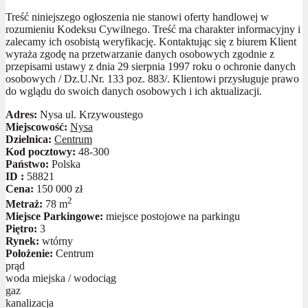
Treść niniejszego ogłoszenia nie stanowi oferty handlowej w
rozumieniu Kodeksu Cywilnego. Treść ma charakter informacyjny i
zalecamy ich osobistą weryfikację. Kontaktując się z biurem Klient
wyraża zgodę na przetwarzanie danych osobowych zgodnie z
przepisami ustawy z dnia 29 sierpnia 1997 roku o ochronie danych
osobowych / Dz.U.Nr. 133 poz. 883/. Klientowi przysługuje prawo
do wglądu do swoich danych osobowych i ich aktualizacji.
Adres:
Nysa ul. Krzywoustego
Miejscowość:
Nysa
Dzielnica:
Centrum
Kod pocztowy:
48-300
Państwo:
Polska
ID :
58821
Cena:
150 000 zł
2
Metraż:
78 m
Miejsce Parkingowe:
miejsce postojowe na parkingu
Piętro:
3
Rynek:
wtórny
Położenie:
Centrum
prąd
woda miejska / wodociąg
gaz
kanalizacja