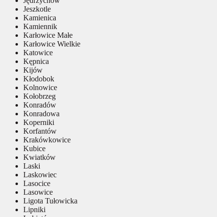
Jędrzychów
Jeszkotle
Kamienica
Kamiennik
Karłowice Małe
Karłowice Wielkie
Katowice
Kępnica
Kijów
Kłodobok
Kolnowice
Kołobrzeg
Konradów
Konradowa
Koperniki
Korfantów
Krakówkowice
Kubice
Kwiatków
Laski
Laskowiec
Lasocice
Lasowice
Ligota Tułowicka
Lipniki