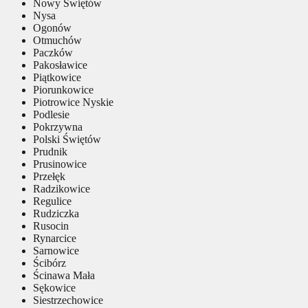
Nowy Świętów
Nysa
Ogonów
Otmuchów
Paczków
Pakosławice
Piątkowice
Piorunkowice
Piotrowice Nyskie
Podlesie
Pokrzywna
Polski Świętów
Prudnik
Prusinowice
Przełęk
Radzikowice
Regulice
Rudziczka
Rusocin
Rynarcice
Sarnowice
Ścibórz
Ścinawa Mała
Sękowice
Siestrzechowice