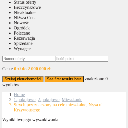
Status oferty
Bezczynszowe
Nieaktualne
Niższa Cena
Nowość
Ogródek
Polecane
Rezerwacja
Sprzedane
Wynajęte
Cena:
0 zł do 2 000 000 zł
znaleziono
0
Szukaj nieruchomości
See first results here
wyników
Home
1-pokojowe
,
2-pokojowe
,
Mieszkanie
Strych przeznaczony na cele mieszkalne, Nysa ul.
Krzywoustego
Wyniki twojego wyszukiwania