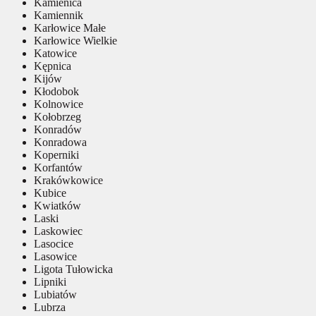
Kamienica
Kamiennik
Karłowice Małe
Karłowice Wielkie
Katowice
Kępnica
Kijów
Kłodobok
Kolnowice
Kołobrzeg
Konradów
Konradowa
Koperniki
Korfantów
Krakówkowice
Kubice
Kwiatków
Laski
Laskowiec
Lasocice
Lasowice
Ligota Tułowicka
Lipniki
Lubiatów
Lubrza