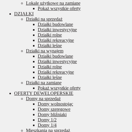
Lokale użytkowe na zamianę
Pokaż wszystkie oferty
DZIAŁKI
Działki na sprzedaż
Działki budowlane
Działki inwestycyjne
Działki rolne
Działki rekreacyjne
Działki leśne
Działki na wynajem
Działki budowlane
Działki inwestycyjne
Działki rolne
Działki rekreacyjne
Działki leśne
Działki na zamianę
Pokaż wszystkie oferty
OFERTY DEWELOPERSKIE
Domy na sprzedaż
Domy wolnostojąc
Domy szeregowe
Domy bliźniaki
Domy 1/2
Domy 1/4
Mieszkania na sprzedaż