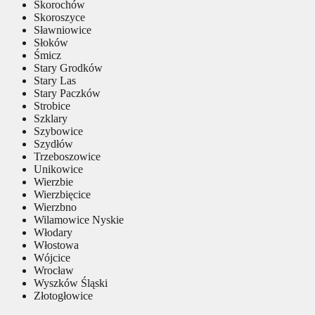
Skorochów
Skoroszyce
Sławniowice
Słoków
Śmicz
Stary Grodków
Stary Las
Stary Paczków
Strobice
Szklary
Szybowice
Szydłów
Trzeboszowice
Unikowice
Wierzbie
Wierzbięcice
Wierzbno
Wilamowice Nyskie
Włodary
Włostowa
Wójcice
Wrocław
Wyszków Śląski
Złotogłowice