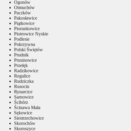
Ogonów
Otmuchów
Paczków
Pakosławice
Piątkowice
Piorunkowice
Piotrowice Nyskie
Podlesie
Pokrzywna
Polski Świętów
Prudnik
Prusinowice
Przełęk
Radzikowice
Regulice
Rudziczka
Rusocin
Rynarcice
Sarnowice
Ścibórz
Ścinawa Mała
Sękowice
Siestrzechowice
Skorochów
Skoroszyce