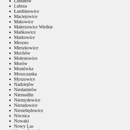
Lubiatów
Lubrza
Łambinowice
Maciejowice
Makowice
Malerzowice Wielkie
Mańkowice
Markowice
Meszno
Mieszkowice
Mochów
Molestowice
Morów
Mostówka
Moszczanka
Myszowice
Nadziejów
Niedamirów
Niemodlin
Niemysłowice
Nieradowice
Niesiebędowice
Niwnica
Nowaki
Nowy Las