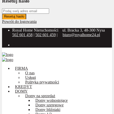
Resetuj hasło
Resetuj hasło
Powrót do logowania
Royal Home Nieruchomości
ul. Bracka 3, 48-300 Nysa
502 601 458
|
502 601 459
|
biuro@royalhome24.pl
Social Media:
FIRMA
O nas
Usługi
Polityka prywatności
KREDYT
DOMY
Domy na sprzedaż
Domy wolnostojące
Domy szeregowe
Domy bliźniaki