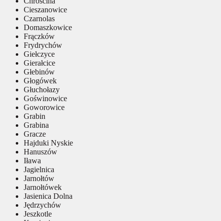
Chróścina
Cieszanowice
Czarnolas
Domaszkowice
Frączków
Frydrychów
Giełczyce
Gierałcice
Głebinów
Głogówek
Głuchołazy
Goświnowice
Goworowice
Grabin
Grabina
Gracze
Hajduki Nyskie
Hanuszów
Iława
Jagielnica
Jarnołtów
Jarnołtówek
Jasienica Dolna
Jędrzychów
Jeszkotle