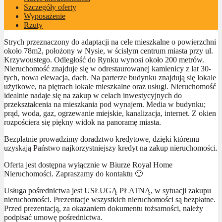
Szczegóły oferty
Wyposażenie
Rzuty
Strych przeznaczony do adaptacji na cele mieszkalne o powierzchni
około 78m2, położony w Nysie, w ścisłym centrum miasta przy ul.
Krzywoustego. Odległość do Rynku wynosi około 200 metrów.
Nieruchomość znajduje się w odrestaurowanej kamienicy z lat 30-
tych, nowa elewacja, dach. Na parterze budynku znajdują się lokale
użytkowe, na piętrach lokale mieszkalne oraz usługi. Nieruchomość
idealnie nadaje się na zakup w celach inwestycyjnych do
przekształcenia na mieszkania pod wynajem. Media w budynku;
prąd, woda, gaz, ogrzewanie miejskie, kanalizacja, internet. Z okien
rozpościera się piękny widok na panoramę miasta.
Bezpłatnie prowadzimy doradztwo kredytowe, dzięki któremu
uzyskają Państwo najkorzystniejszy kredyt na zakup nieruchomości.
Oferta jest dostępna wyłącznie w Biurze Royal Home
Nieruchomości. Zapraszamy do kontaktu 🙂
Usługa pośrednictwa jest USŁUGĄ PŁATNĄ, w sytuacji zakupu
nieruchomości. Prezentacje wszystkich nieruchomości są bezpłatne.
Przed prezentacją, za okazaniem dokumentu tożsamości, należy
podpisać umowę pośrednictwa.