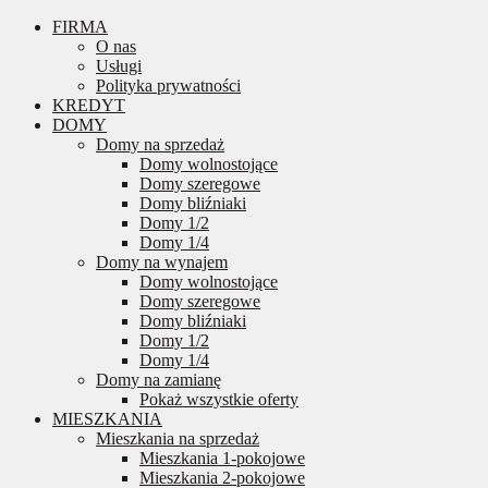
FIRMA
O nas
Usługi
Polityka prywatności
KREDYT
DOMY
Domy na sprzedaż
Domy wolnostojące
Domy szeregowe
Domy bliźniaki
Domy 1/2
Domy 1/4
Domy na wynajem
Domy wolnostojące
Domy szeregowe
Domy bliźniaki
Domy 1/2
Domy 1/4
Domy na zamianę
Pokaż wszystkie oferty
MIESZKANIA
Mieszkania na sprzedaż
Mieszkania 1-pokojowe
Mieszkania 2-pokojowe