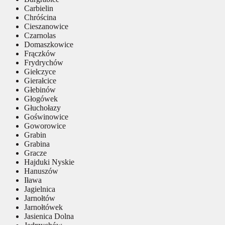
Carbielin
Chróścina
Cieszanowice
Czarnolas
Domaszkowice
Frączków
Frydrychów
Giełczyce
Gierałcice
Głebinów
Głogówek
Głuchołazy
Goświnowice
Goworowice
Grabin
Grabina
Gracze
Hajduki Nyskie
Hanuszów
Iława
Jagielnica
Jarnołtów
Jarnołtówek
Jasienica Dolna