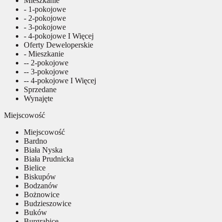
Mieszkanie
- 1-pokojowe
- 2-pokojowe
- 3-pokojowe
- 4-pokojowe I Więcej
Oferty Deweloperskie
- Mieszkanie
-- 2-pokojowe
-- 3-pokojowe
-- 4-pokojowe I Więcej
Sprzedane
Wynajęte
Miejscowość
Miejscowość
Bardno
Biała Nyska
Biała Prudnicka
Bielice
Biskupów
Bodzanów
Bożnowice
Budzieszowice
Buków
Burgrabice