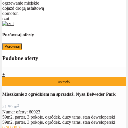
ogrzewanie miejskie
dojazd drogą asfaltową
domofon
rzut
Porównaj oferty
Porównaj
Podobne oferty
+
nowość
Mieszkanie z ogródkiem na sprzedaż, Nysa Belweder Park
2
2
1
59 m
Numer oferty: 60923
59m2, parter, 3 pokoje, ogródek, duży taras, stan deweloperski
59m2, parter, 3 pokoje, ogródek, duży taras, stan deweloperski
629 000 zł