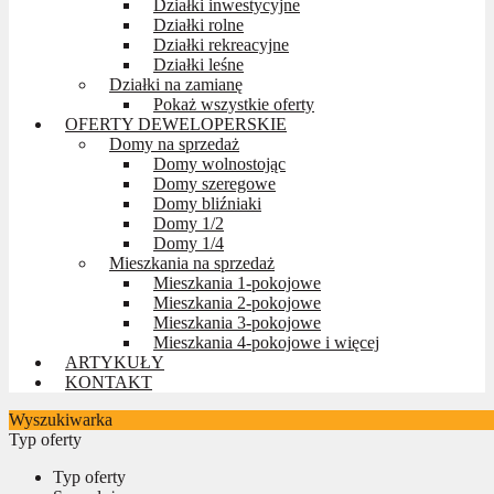
Działki inwestycyjne
Działki rolne
Działki rekreacyjne
Działki leśne
Działki na zamianę
Pokaż wszystkie oferty
OFERTY DEWELOPERSKIE
Domy na sprzedaż
Domy wolnostojąc
Domy szeregowe
Domy bliźniaki
Domy 1/2
Domy 1/4
Mieszkania na sprzedaż
Mieszkania 1-pokojowe
Mieszkania 2-pokojowe
Mieszkania 3-pokojowe
Mieszkania 4-pokojowe i więcej
ARTYKUŁY
KONTAKT
Wyszukiwarka
Typ oferty
Typ oferty