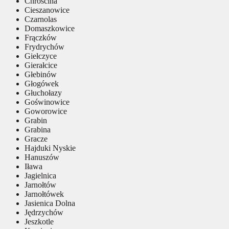
Chróścina
Cieszanowice
Czarnolas
Domaszkowice
Frączków
Frydrychów
Giełczyce
Gierałcice
Głebinów
Głogówek
Głuchołazy
Goświnowice
Goworowice
Grabin
Grabina
Gracze
Hajduki Nyskie
Hanuszów
Iława
Jagielnica
Jarnołtów
Jarnołtówek
Jasienica Dolna
Jędrzychów
Jeszkotle