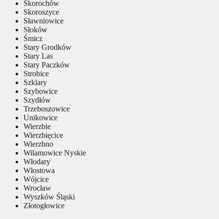
Skorochów
Skoroszyce
Sławniowice
Słoków
Śmicz
Stary Grodków
Stary Las
Stary Paczków
Strobice
Szklary
Szybowice
Szydłów
Trzeboszowice
Unikowice
Wierzbie
Wierzbięcice
Wierzbno
Wilamowice Nyskie
Włodary
Włostowa
Wójcice
Wrocław
Wyszków Śląski
Złotogłowice