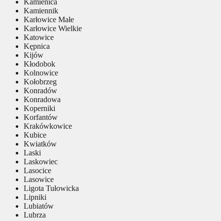
Kamienica
Kamiennik
Karłowice Małe
Karłowice Wielkie
Katowice
Kępnica
Kijów
Kłodobok
Kolnowice
Kołobrzeg
Konradów
Konradowa
Koperniki
Korfantów
Krakówkowice
Kubice
Kwiatków
Laski
Laskowiec
Lasocice
Lasowice
Ligota Tułowicka
Lipniki
Lubiatów
Lubrza