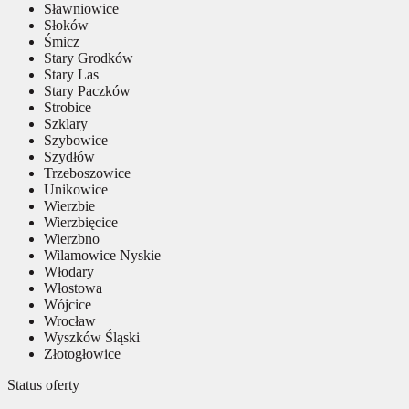
Sławniowice
Słoków
Śmicz
Stary Grodków
Stary Las
Stary Paczków
Strobice
Szklary
Szybowice
Szydłów
Trzeboszowice
Unikowice
Wierzbie
Wierzbięcice
Wierzbno
Wilamowice Nyskie
Włodary
Włostowa
Wójcice
Wrocław
Wyszków Śląski
Złotogłowice
Status oferty