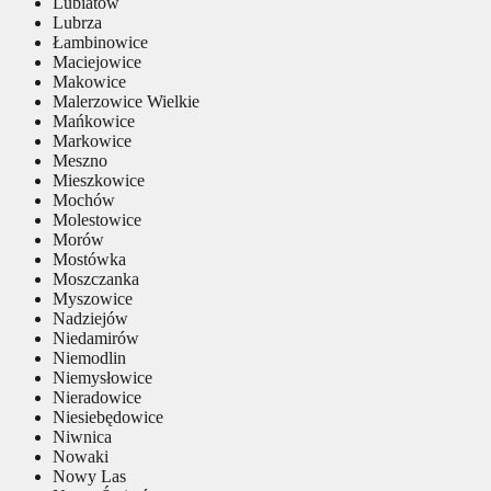
Lubiatów
Lubrza
Łambinowice
Maciejowice
Makowice
Malerzowice Wielkie
Mańkowice
Markowice
Meszno
Mieszkowice
Mochów
Molestowice
Morów
Mostówka
Moszczanka
Myszowice
Nadziejów
Niedamirów
Niemodlin
Niemysłowice
Nieradowice
Niesiebędowice
Niwnica
Nowaki
Nowy Las