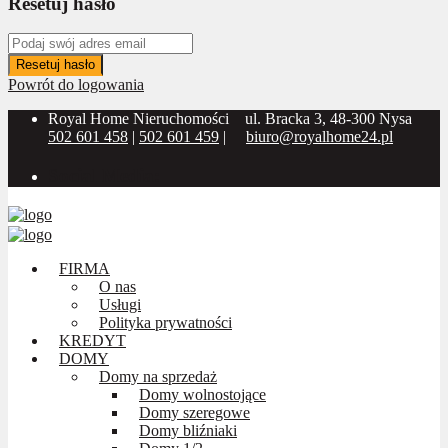
Resetuj hasło
Resetuj hasło
Powrót do logowania
Royal Home Nieruchomości
ul. Bracka 3, 48-300 Nysa
502 601 458
|
502 601 459
|
biuro@royalhome24.pl
Social Media:
FIRMA
O nas
Usługi
Polityka prywatności
KREDYT
DOMY
Domy na sprzedaż
Domy wolnostojące
Domy szeregowe
Domy bliźniaki