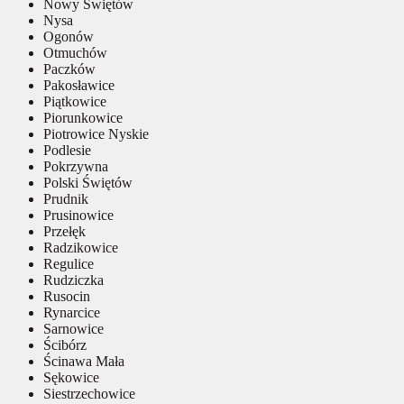
Nowy Świętów
Nysa
Ogonów
Otmuchów
Paczków
Pakosławice
Piątkowice
Piorunkowice
Piotrowice Nyskie
Podlesie
Pokrzywna
Polski Świętów
Prudnik
Prusinowice
Przełęk
Radzikowice
Regulice
Rudziczka
Rusocin
Rynarcice
Sarnowice
Ścibórz
Ścinawa Mała
Sękowice
Siestrzechowice