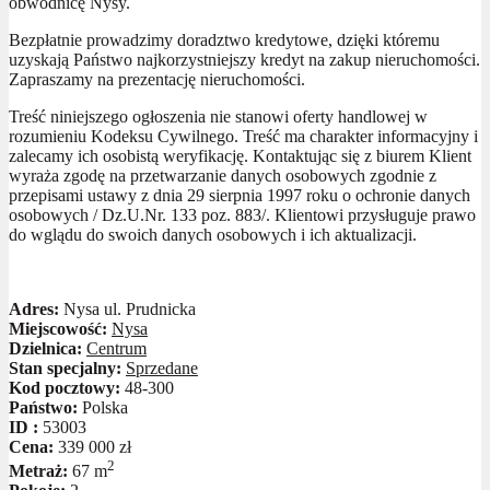
obwodnicę Nysy.
Bezpłatnie prowadzimy doradztwo kredytowe, dzięki któremu
uzyskają Państwo najkorzystniejszy kredyt na zakup nieruchomości.
Zapraszamy na prezentację nieruchomości.
Treść niniejszego ogłoszenia nie stanowi oferty handlowej w
rozumieniu Kodeksu Cywilnego. Treść ma charakter informacyjny i
zalecamy ich osobistą weryfikację. Kontaktując się z biurem Klient
wyraża zgodę na przetwarzanie danych osobowych zgodnie z
przepisami ustawy z dnia 29 sierpnia 1997 roku o ochronie danych
osobowych / Dz.U.Nr. 133 poz. 883/. Klientowi przysługuje prawo
do wglądu do swoich danych osobowych i ich aktualizacji.
Adres:
Nysa ul. Prudnicka
Miejscowość:
Nysa
Dzielnica:
Centrum
Stan specjalny:
Sprzedane
Kod pocztowy:
48-300
Państwo:
Polska
ID :
53003
Cena:
339 000 zł
2
Metraż:
67 m