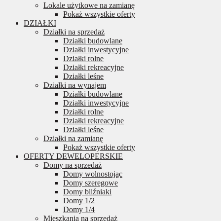
Lokale użytkowe na zamianę
Pokaż wszystkie oferty
DZIAŁKI
Działki na sprzedaż
Działki budowlane
Działki inwestycyjne
Działki rolne
Działki rekreacyjne
Działki leśne
Działki na wynajem
Działki budowlane
Działki inwestycyjne
Działki rolne
Działki rekreacyjne
Działki leśne
Działki na zamianę
Pokaż wszystkie oferty
OFERTY DEWELOPERSKIE
Domy na sprzedaż
Domy wolnostojąc
Domy szeregowe
Domy bliźniaki
Domy 1/2
Domy 1/4
Mieszkania na sprzedaż