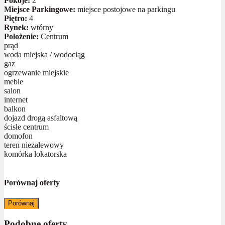
Pokoje:
2
Miejsce Parkingowe:
miejsce postojowe na parkingu
Piętro:
4
Rynek:
wtórny
Położenie:
Centrum
prąd
woda miejska / wodociąg
gaz
ogrzewanie miejskie
meble
salon
internet
balkon
dojazd drogą asfaltową
ścisłe centrum
domofon
teren niezalewowy
komórka lokatorska
Porównaj oferty
Porównaj
Podobne oferty