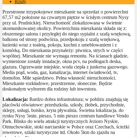
Rzuty
Przestronne trzypokojowe mieszkanie na sprzedaż o powierzchni
67,57 m2 położone na czwartym piętrze w ścisłym centrum Nysy
przy ul. Prudnickiej. Nieruchomość zlokalizowana w świetnie
skomunikowanej okolicy. Powierzchnia mieszkania składa się z:
obszernego salonu i przyległej do niego sypialni z szafą wnękową,
balkonu od strony podwórza, przedpokoju z szafą wnękową,
łazienki wraz z toaletą, pokoju, kuchni z umeblowaniem i z
komórką. Do mieszkania przynależy: piwnica, strych w części
wspólnej. Mieszkanie nie wymaga remontu. Na ścianach gładzie,
wymienione zostały instalacje, okna pcv, na podłogach deska,
glazura. Ogrzewanie miejskie, woda ciepła z junkersa gazowego.
Media prąd, woda, gaz, kanalizacja, internet światłowód, tv,
domofon. Miłe sąsiedztwo. Pełna własność nieruchomości.
Mieszkanie rozkładowe, przestrzenne, słoneczne. Będzie
doskonałym wyborem dla rodziny lub inwestora.
Lokalizacja:
Bardzo dobra infrastruktura; w pobliżu znajdują się
placówki oświatowe: przedszkola, szkoły, żłobek, przychodnie,
sklepy, usługi, boisko, kryta pływalnia. Świetna lokalizacja, do
rynku Nysy 5min. pieszo, 5 min pieszo centrum handlowe Vendo
Park. Blisko do wielu atrakcji turystycznych Jezioro Nyskie,
Otmuchowskie, stoki narciarskie w Polsce oraz Czechach, ścieżki
rowerowe, szlaki turystyczne itd. Około 5km do zjazdu na