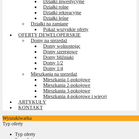
Działki inwestycyjne
Działki rolne
Działki rekreacyjne
Działki leśne
Działki na zamianę
Pokaż wszystkie oferty
OFERTY DEWELOPERSKIE
Domy na sprzedaż
Domy wolnostojąc
Domy szeregowe
Domy bliźniaki
Domy 1/2
Domy 1/4
Mieszkania na sprzedaż
Mieszkania 1-pokojowe
Mieszkania 2-pokojowe
Mieszkania 3-pokojowe
Mieszkania 4-pokojowe i więcej
ARTYKUŁY
KONTAKT
Wyszukiwarka
Typ oferty
Typ oferty