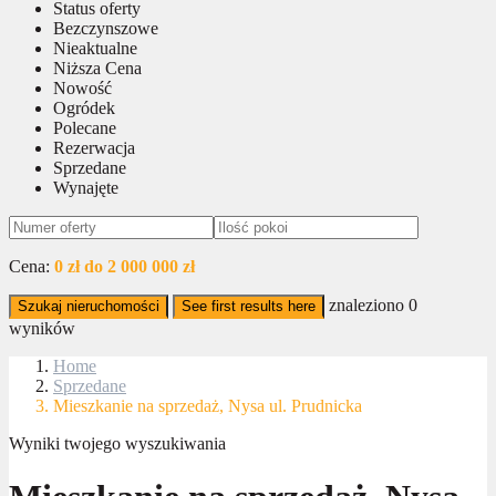
Status oferty
Bezczynszowe
Nieaktualne
Niższa Cena
Nowość
Ogródek
Polecane
Rezerwacja
Sprzedane
Wynajęte
Cena:
0 zł do 2 000 000 zł
znaleziono
0
Szukaj nieruchomości
See first results here
wyników
Home
Sprzedane
Mieszkanie na sprzedaż, Nysa ul. Prudnicka
Wyniki twojego wyszukiwania