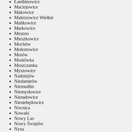
Łambinowice
Maciejowice
Makowice
Malerzowice Wielkie
Mańkowice
Markowice
Meszno
Mieszkowice
Mochów
Molestowice
Morów
Mostówka
Moszczanka
Myszowice
Nadziejów
Niedamirów
Niemodlin
Niemysłowice
Nieradowice
Niesiebędowice
Niwnica
Nowaki
Nowy Las
Nowy Świętów
Nysa