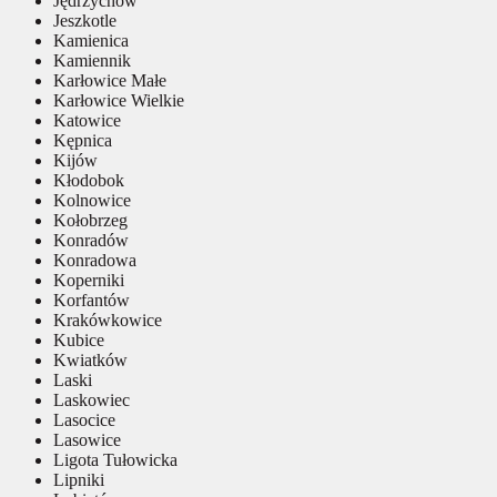
Jędrzychów
Jeszkotle
Kamienica
Kamiennik
Karłowice Małe
Karłowice Wielkie
Katowice
Kępnica
Kijów
Kłodobok
Kolnowice
Kołobrzeg
Konradów
Konradowa
Koperniki
Korfantów
Krakówkowice
Kubice
Kwiatków
Laski
Laskowiec
Lasocice
Lasowice
Ligota Tułowicka
Lipniki