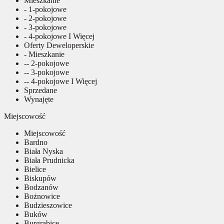
Mieszkanie
- 1-pokojowe
- 2-pokojowe
- 3-pokojowe
- 4-pokojowe I Więcej
Oferty Deweloperskie
- Mieszkanie
-- 2-pokojowe
-- 3-pokojowe
-- 4-pokojowe I Więcej
Sprzedane
Wynajęte
Miejscowość
Miejscowość
Bardno
Biała Nyska
Biała Prudnicka
Bielice
Biskupów
Bodzanów
Bożnowice
Budzieszowice
Buków
Burgrabice