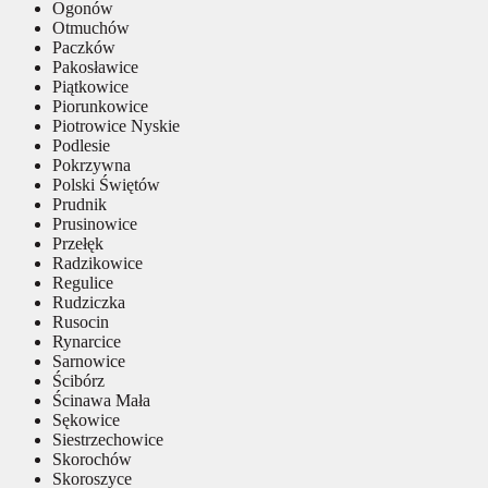
Ogonów
Otmuchów
Paczków
Pakosławice
Piątkowice
Piorunkowice
Piotrowice Nyskie
Podlesie
Pokrzywna
Polski Świętów
Prudnik
Prusinowice
Przełęk
Radzikowice
Regulice
Rudziczka
Rusocin
Rynarcice
Sarnowice
Ścibórz
Ścinawa Mała
Sękowice
Siestrzechowice
Skorochów
Skoroszyce