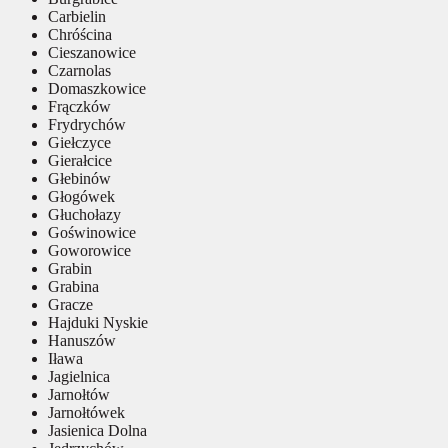
Carbielin
Chróścina
Cieszanowice
Czarnolas
Domaszkowice
Frączków
Frydrychów
Giełczyce
Gierałcice
Głebinów
Głogówek
Głuchołazy
Goświnowice
Goworowice
Grabin
Grabina
Gracze
Hajduki Nyskie
Hanuszów
Iława
Jagielnica
Jarnołtów
Jarnołtówek
Jasienica Dolna