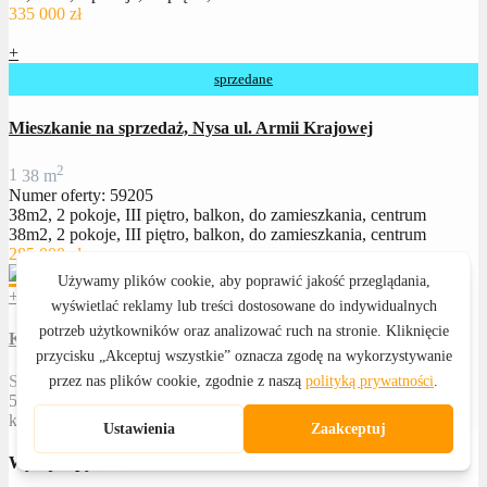
335 000 zł
+
sprzedane
Mieszkanie na sprzedaż, Nysa ul. Armii Krajowej
2
1
38 m
Numer oferty: 59205
38m2, 2 pokoje, III piętro, balkon, do zamieszkania, centrum
38m2, 2 pokoje, III piętro, balkon, do zamieszkania, centrum
285 000 zł
+
Katarzyna Witkowska
Specjalista ds. nieruchomości
502 601 459
kwitkowska@royalhome24.pl
Wyślij zapytanie