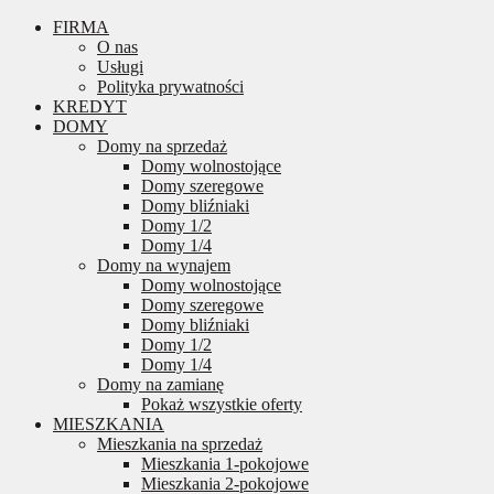
FIRMA
O nas
Usługi
Polityka prywatności
KREDYT
DOMY
Domy na sprzedaż
Domy wolnostojące
Domy szeregowe
Domy bliźniaki
Domy 1/2
Domy 1/4
Domy na wynajem
Domy wolnostojące
Domy szeregowe
Domy bliźniaki
Domy 1/2
Domy 1/4
Domy na zamianę
Pokaż wszystkie oferty
MIESZKANIA
Mieszkania na sprzedaż
Mieszkania 1-pokojowe
Mieszkania 2-pokojowe