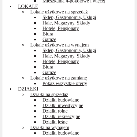
Mieszkania 4-pokojowe i więcej
LOKALE
Lokale użytkowe na sprzedaż
Sklep, Gastronomia, Usługi
Hale, Magazyny, Składy
Hotele, Pensjonaty
Biura
Garaże
Lokale użytkowe na wynajem
Sklep, Gastronomia, Usługi
Hale, Magazyny, Składy
Hotele, Pensjonaty
Biura
Garaże
Lokale użytkowe na zamianę
Pokaż wszystkie oferty
DZIAŁKI
Działki na sprzedaż
Działki budowlane
Działki inwestycyjne
Działki rolne
Działki rekreacyjne
Działki leśne
Działki na wynajem
Działki budowlane